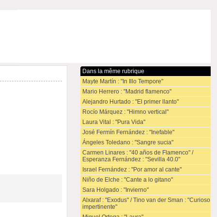
Dans la même rubrique
Mayte Martín : "In Illo Tempore"
Mario Herrero : "Madrid flamenco"
Alejandro Hurtado : "El primer llanto"
Rocío Márquez : "Himno vertical"
Laura Vital : "Pura Vida"
José Fermín Fernández : "Inefable"
Ángeles Toledano : "Sangre sucia"
Carmen Linares : "40 años de Flamenco" /
Esperanza Fernández : "Sevilla 40.0"
Israel Fernández : "Por amor al cante"
Niño de Elche : "Cante a lo gitano"
Sara Holgado : "Invierno"
Alxaraf : "Exodus" / Tino van der Sman : "Curioso
impertinente"