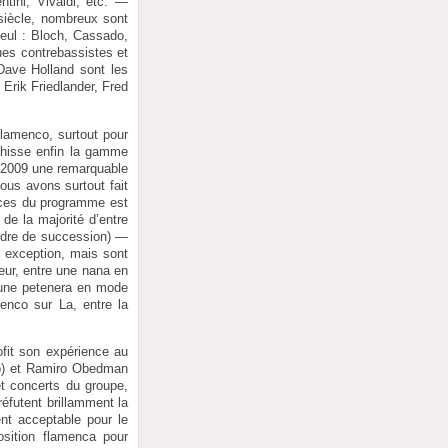
ntini, Vivaldi, etc. —
siècle, nombreux sont
seul : Bloch, Cassado,
ues contrebassistes et
Dave Holland sont les
 Erik Friedlander, Fred
flamenco, surtout pour
ichisse enfin la gamme
 2009 une remarquable
Nous avons surtout fait
ièces du programme est
de la majorité d’entre
ordre de succession) —
t exception, mais sont
eur, entre une nana en
t une petenera en mode
enco sur La, entre la
fit son expérience au
no) et Ramiro Obedman
et concerts du groupe,
éfutent brillamment la
ent acceptable pour le
position flamenca pour