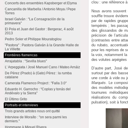
clou : une référence à 
Concerts des ensembles Kapsberger et Elyma
Cancanilla de Marbella / Antonio Moya / Pepe
Nous avons souvent r
Torres
souffle trouve évidem
Israel Galván : "La Consagración de la
par de rapides gruppe
primavera"
tempérés ; les passage
El Pola et Juan del Gastor : Bergerac, 4 août
des glissandos de m
2013
précision de l’articu
Pedro Soler et Philippe Mouratoglou
(contrastes entre att
du rubato, accentuat
"Pastora" : Pastora Galván à la Grande Halle de
La Villette
pour les reprises de 
la voix, notamment la
Frontières flamencas
des volutes arpégées e
Arrajatabla : "Sevilla blues"
L’ Arpeggiata / José Manuel Cano / Mateo Arnáiz
D’autre part, José d
surtout par des bass
De Pérez (Prado) à (Gato) Pérez : la rumba
catalane
une corde à vide ou j
Marqués
. Le composit
Camerata Flamenco Project : "Falla 3.0"
des modèles mélodiqu
Eduardo H. Garrocho : "Coplas y tonás del
tournures mélodique
Andévalo y la Sierra"
réalisations du com
El Último Grito
pulsation), soit à fonct
Portraits et interviews
Trois grands artistes nous ont quitté
Interview de Moraíto : "on sera parmi les
derniers."
Hommage à Miguel Rivera