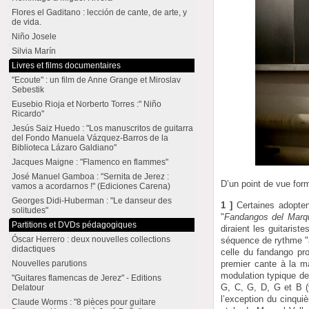
Flores el Gaditano : lección de cante, de arte, y
de vida.
Niño Josele
Silvia Marín
Livres et films documentaires
"Ecoute" : un film de Anne Grange et Miroslav
Sebestik
Eusebio Rioja et Norberto Torres :" Niño
Ricardo"
Jesús Saiz Huedo : "Los manuscritos de guitarra
del Fondo Manuela Vázquez-Barros de la
Biblioteca Lázaro Galdiano"
Jacques Maigne : "Flamenco en flammes"
José Manuel Gamboa : "Sernita de Jerez :
D’un point de vue form
vamos a acordarnos !" (Ediciones Carena)
Georges Didi-Huberman : "Le danseur des
1 ]
Certaines adopten
solitudes"
"
Fandangos del Marq
Partitions et DVDs pédagogiques
diraient les guitaris
Óscar Herrero : deux nouvelles collections
séquence de rythme "a
didactiques
celle du fandango pro
premier cante à la ma
Nouvelles parutions
modulation typique de
"Guitares flamencas de Jerez" - Editions
G, C, G, D, G et B (v
Delatour
l’exception du cinquiè
Claude Worms : "8 pièces pour guitare