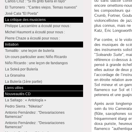
ou sans basse continu
Carlos Cruz : "Si mi grito fuera el rayo"
encore omettons-nous
El Turronero : "Cantes viejos. Temas nuevos"
les compositeurs qui 
José Cala "El Poeta"
Crumb, Fortner, Gouba
La critique des musiciens
violoncellistes de j
plus connus, mais ne d
Philippe Laccarrière a écouté pour nous :
Katz, Eric Longsworth
Michel Haumont a écouté pour nous :
Pierre Chaze a écouté pour nous :
Par contre, si le vio
des musiques de scène
Initiation
des instruments soli
Tomatito : une leçon de bulería
"
Soleando Suite
", mai
Un cours particulier avec Niño Ricardo
référence ci-dessus à
Niño Ricardo : une leçon de fandangos
pensé à grande échell
La Soleá por Bulería
elles autour de deux 
l’accordage de l’inst
La Granaína
en étroite relation a
La Bulería (1ère partie)
Sol mineur et un garr
Liens utiles
flamenco sur Sol et 
Nouveautés CD
petenera et une guajir
La Sallago : « Antología »
Après avoir longtemp
Pedro Sierra : "Nikelao"
sein du trio
Camerata
Antonio Fernández : "Desvariaciones
(flûte, saxophones so
flamencas"
fréquemment élargi en
Antonio Fernández : "Desvariaciones
doxa puriste, heureus
flamencas"
flamenco "authentique