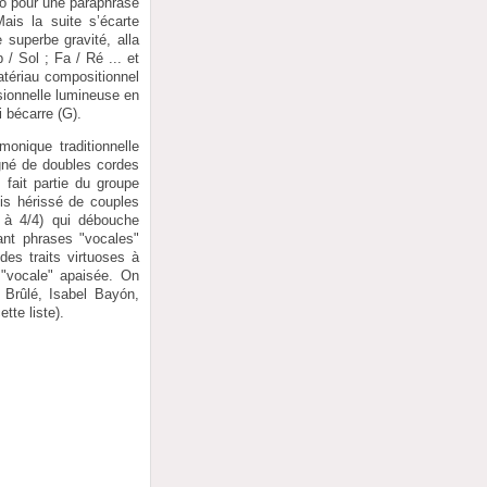
Do pour une paraphrase
is la suite s’écarte
 superbe gravité, alla
 / Sol ; Fa / Ré ... et
atériau compositionnel
sionnelle lumineuse en
 bécarre (G).
onique traditionnelle
gné de doubles cordes
 fait partie du groupe
uis hérissé de couples
 à 4/4) qui débouche
ant phrases "vocales"
des traits virtuoses à
 "vocale" apaisée. On
 Brûlé, Isabel Bayón,
tte liste).