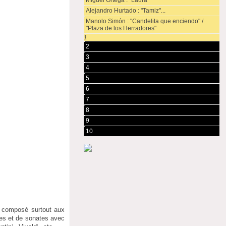
Miguel Ortega : "Laura"
Alejandro Hurtado : "Tamiz"...
Manolo Simón : "Candelita que enciendo" /
"Plaza de los Herradores"
1
2
3
4
5
6
7
8
9
10
e, composé surtout aux
tes et de sonates avec