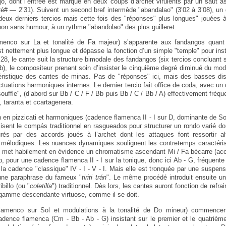
jo, dont l’entrée est marqué en deux coups d’archet virulents par un saut 
 Ré# — 2’31). Suivent un second bref intermède "abandalao" (3’02 à 3’08), u
eux derniers tercios mais cette fois des "réponses" plus longues" jouées à
, non sans humour, à un rythme "abandolao" des plus guilleret.
menco sur La et tonalité de Fa majeur) s’apparente aux fandangos quant 
 est nettement plus longue et dépasse la fonction d’un simple "temple" pour ins
1’28, le cante suit la structure bimodale des fandangos (six tercios concluan
Bb), le compositeur prenant soin d’insister le cinquième degré diminué du mo
éristique des cantes de minas. Pas de "réponses" ici, mais des basses d
nctuations harmoniques internes. Le dernier tercio fait office de coda, avec 
ouffle", (d’abord sur Bb / C / F / Bb puis Bb / C / Bb / A) effectivement fré
 taranta et ccartagenera.
 en pizzicati et harmoniques (cadence flamenca II - I sur D, dominante de Sol
ilisent le compás traditionnel en rasgueados pour structurer un rondo varié dont
rés par des accords joués à l’archet dont les attaques font ressortir a
 mélodiques. Les nuances dynamiques soulignent les contretemps caractéris
 met habilement en évidence un chromatisme ascendant Mi / Fa bécarre (a
Ab, pour une cadence flamenca II - I sur la tonique, donc ici Ab - G, fréquente
a cadence "classique" IV - I - V - I. Mais elle est tronquée par une suspens
 une paraphrase du fameux "
tiriti trán
". Le même procédé introduit ensuite un
ibillo (ou "
coletilla
") traditionnel. Dès lors, les cantes auront fonction de refra
gamme descendante virtuose, comme il se doit.
lamenco sur Sol et modulations à la tonalité de Do mineur) commencent
dence flamenca (Cm - Bb - Ab - G) insistant sur le premier et le quatrièm