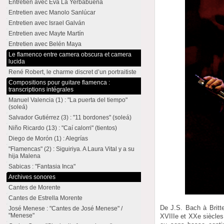
Entretien avec Eva La Yerbabuena
Entretien avec Manolo Sanlúcar
Entretien avec Israel Galván
Entretien avec Mayte Martín
Entretien avec Belén Maya
Le flamenco entre camera obscura et camera
lucida
René Robert, le charme discret d’un portraitiste
Compositions pour guitare flamenca :
transcriptions intégrales
Manuel Valencia (1) : "La puerta del tiempo"
(soleá)
Salvador Gutiérrez (3) : "11 bordones" (soleá)
Niño Ricardo (13) : "Caí calorri" (tientos)
Diego de Morón (1) : Alegrías
"Flamencas" (2) : Siguiriya. A Laura Vital y a su
hija Malena
Sabicas : "Fantasia Inca"
Archives sonores
Cantes de Morente
Cantes de Estrella Morente
De J.S. Bach à Britte
José Menese : "Cantes de José Menese" /
"Menese"
XVIIIe et XXe siècles