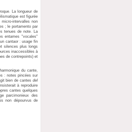
oque. La longueur de
lismatique est figurée
 micro-intervalles non
les ; le portamento par
s tenues de note. La
 les entames "vocales"
un cantaor : usage fin
t silences plus longs
ources inaccessibles à
es de contrepoints) et
 harmonique du cante,
s : notes pincées sur
agit bien de cantes
del
sisterait à reproduire
opres cantes quelques
age parcimonieux des
ais non dépourvus de