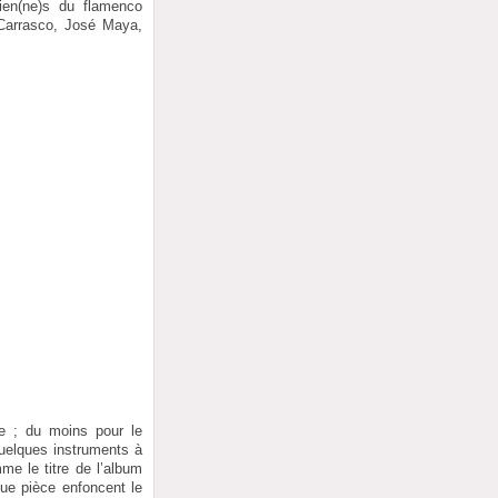
cien(ne)s du flamenco
 Carrasco, José Maya,
ne ; du moins pour le
quelques instruments à
me le titre de l’album
que pièce enfoncent le