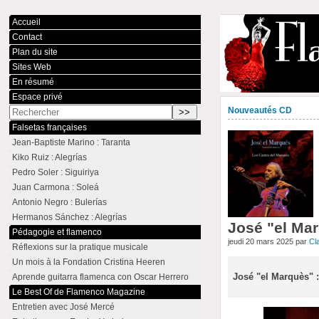
Accueil
Contact
Plan du site
Sites Web
En résumé
Espace privé
Nouveautés CD
Falsetas françaises
Jean-Baptiste Marino : Taranta
Kiko Ruiz : Alegrías
Pedro Soler : Siguiriya
Juan Carmona : Soleá
Antonio Negro : Bulerías
Hermanos Sánchez : Alegrías
José "el Ma
Pédagogie et flamenco
jeudi 20 mars 2025 par
Cl
Réflexions sur la pratique musicale
Un mois à la Fondation Cristina Heeren
José "el Marquès" 
Aprende guitarra flamenca con Oscar Herrero
Le Best Of de Flamenco Magazine
Entretien avec José Mercé