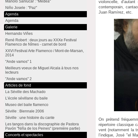
Manolo Sanlúcar : "Medea"
violoncelle, d’autan
contemporain, cantao
Niño Josele : "Paz"
Juan Ramírez, etc.
Agenda
Agenda
Galerie
Hernando Viñes
René Robert : deux jours au XXXe Festival
Flamenco de Nîmes - carnet de bord
XXVI Festival Arte Flamenco / Mont-de-Marsan,
2014
"Ande vamos" 1
Meilleurs voeux de Miguel Alcala à tous nos
lecteurs
"Ande vamos" 2
Articles de fond
La Séville des Machado
L’école sévillane du baile
Museo del baile flamenco
Séville : Biennale 2006
Séville : une histoire du cante
On prétend fréquemme
Les tangos dans la discographie de Pastora
répertoire classique 
Pavón "Niña de los Peines" (première partie)
vent (notamment la tr
Concerts et spectacles
l’indique, José "el M