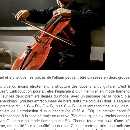
el et stylistique, les pièces de l’album peuvent être classées en deux groupe
t plus ou moins étroitement la structure des duos chant / guitare. C’est
ués
". L’introduction pourrait être l’équivalent d’un "temple" en mode flamen
tes) sur les deux premiers degrés du mode, avec un passage par la note Sib (
bandolao" (volutes entrecoupées de brefs traits mélodiques) dont la séque
prement dit : : G – D - C – B, puis C – B. Le rallentando final suivi d’un 
nière de l’introduction d’un guitariste (de (0’38 à 1’09). Le premier cante (d
s fandangos à la tonalité majeure relative (Sol majeur), en six tercios conclu
ia C : retour au mode flamenco sur Si). Chaque tercio est suivi d’une "ré
me, qui est lié "sur le souffle" au dernier. Celui-ci porte un très long mélism