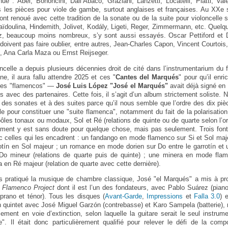
e : Abel, Bononcini, Dall’Abaco, Graziani, Lanzetti, Locatelli, Platti, Vale
 les pièces pour viole de gambe, surtout anglaises et françaises. Au XXe 
ont renoué avec cette tradition de la sonate ou de la suite pour violoncelle 
ïdoulina, Hindemith, Jolivet, Kodály, Ligeti, Reger, Zimmermann, etc. Quelq
azz, beaucoup moins nombreux, s’y sont aussi essayés. Oscar Pettiford et 
oivent pas faire oublier, entre autres, Jean-Charles Capon, Vincent Courtois,
, Ana Carla Maza ou Ernst Reijseger.
loncelle a depuis plusieurs décennies droit de cité dans l’instrumentarium du 
, il aura fallu attendre 2025 et ces "
Cantes del Marqués
" pour qu’il enr
stes "flamencos" —
José Luis López "José el Marqués"
avait déjà signé en
s avec des partenaires. Cette fois, il s’agit d’un album strictement soliste. 
 des sonates et à des suites parce qu’il nous semble que l’ordre des dix p
e pour constituer une "suite flamenca", notamment du fait de la polarisation 
pôles tonaux ou modaux, Sol et Ré (relations de quinte ou de quarte selon l’
rument y est sans doute pour quelque chose, mais pas seulement. Trois fon
vec celles qui les encadrent : un fandango en mode flamenco sur Si et Sol maj
otín en Sol majeur ; un romance en mode dorien sur Do entre le garrotín e
Do mineur (relations de quarte puis de quinte) ; une minera en mode flam
a en Ré majeur (relation de quarte avec cette dernière).
s pratiqué la musique de chambre classique, José "el Marqués" a mis à pro
 Flamenco Project
dont il est l’un des fondateurs, avec Pablo Suárez (pia
prano et ténor). Tous les disques (
Avant-Garde
,
Impressions
et
Falla 3.0
) 
 quintet avec José Miguel Garzón (contrebasse) et Karo Sampela (batterie), r
ement en voie d’extinction, selon laquelle la guitare serait le seul instrum
". Il était donc particulièrement qualifié pour relever le défi de la com