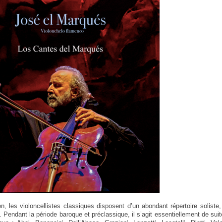
n, les violoncellistes classiques disposent d’un abondant répertoire solist
. Pendant la période baroque et préclassique, il s’agit essentiellement de sui