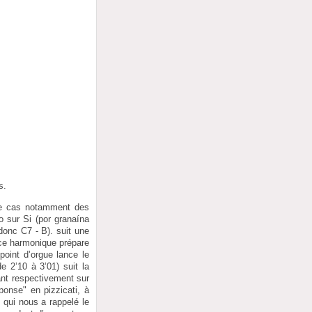
s.
 le cas notamment des
co sur Si (por granaína
donc C7 - B). suit une
nce harmonique prépare
point d’orgue lance le
e 2’10 à 3’01) suit la
ant respectivement sur
ponse" en pizzicati, à
e qui nous a rappelé le