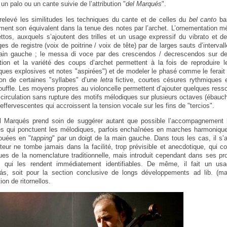
un palo ou un cante suivie de l’attribution "
del Marqués
".
elevé les similitudes les techniques du cante et de celles du
bel canto
bar
ment son équivalent dans la tenue des notes par l’archet. L’ornementation mé
ttos, auxquels s’ajoutent des trilles et un usage expressif du vibrato et de
s de registre (voix de poitrine / voix de tête) par de larges sauts d’interval
ain gauche ; le messa di voce par des crescendos / decrescendos sur de
lation et la variété des coups d’archet permettent à la fois de reproduire
aques explosives et notes "aspirées") et de modeler le phasé comme le ferait 
ion de certaines "syllabes" d’une
letra
fictive, courtes césures rythmiques e
souffle. Les moyens propres au violoncelle permettent d’ajouter quelques ress
 circulation sans rupture des motifs mélodiques sur plusieurs octaves (ébauch
ffervescentes qui accroissent la tension vocale sur les fins de "tercios".
el Marqués prend soin de suggérer autant que possible l’accompagnement
es qui ponctuent les mélodiques, parfois enchaînées en marches harmonique
ouées en "
tapping
" par un doigt de la main gauche. Dans tous les cas, il s’
eur ne tombe jamais dans la facilité, trop prévisible et anecdotique, qui con
es de la nomenclature traditionnelle, mais introduit cependant dans ses pr
s qui les rendent immédiatement identifiables. De même, il fait un us
pás, soit pour la section conclusive de longs développements ad lib. (m
ion de ritornellos.