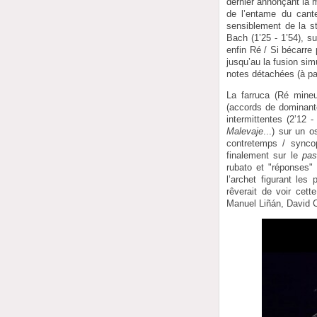
dernier annonçant la 
de l’entame du cant
sensiblement de la st
Bach (1’25 - 1’54), su
enfin Ré / Si bécarre
jusqu’au la fusion si
notes détachées (à par
La farruca (Ré mineu
(accords de dominant
intermittentes (2’12 
Malevaje
...) sur un 
contretemps / synco
finalement sur le
pa
rubato et "réponses" 
l’archet figurant le
rêverait de voir cet
Manuel Liñán, David Co