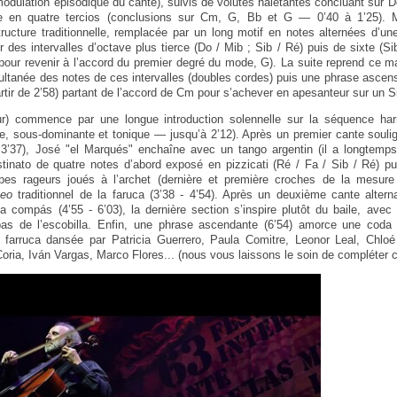
modulation épisodique du cante), suivis de volutes haletantes concluant sur 
e en quatre tercios (conclusions sur Cm, G, Bb et G — 0’40 à 1’25). Ma
ructure traditionnelle, remplacée par un long motif en notes alternées d’une
r des intervalles d’octave plus tierce (Do / Mib ; Sib / Ré) puis de sixte (Sib
 pour revenir à l’accord du premier degré du mode, G). La suite reprend ce m
multanée des notes de ces intervalles (doubles cordes) puis une phrase ascen
tir de 2’58) partant de l’accord de Cm pour s’achever en apesanteur sur un Si
r) commence par une longue introduction solennelle sur la séquence harm
e, sous-dominante et tonique — jusqu’à 2’12). Après un premier cante souli
- 3’37), José "el Marqués" enchaîne avec un tango argentin (il a longtemps
ostinato de quatre notes d’abord exposé en pizzicati (Ré / Fa / Sib / Ré) p
pes rageurs joués à l’archet (dernière et première croches de la mesure
seo
traditionnel de la faruca (3’38 - 4’54). Après un deuxième cante altern
a compás (4’55 - 6’03), la dernière section s’inspire plutôt du baile, avec 
s pas de l’escobilla. Enfin, une phrase ascendante (6’54) amorce une coda
te farruca dansée par Patricia Guerrero, Paula Comitre, Leonor Leal, Chloé
ria, Iván Vargas, Marco Flores... (nous vous laissons le soin de compléter ce