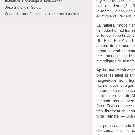
style de Manuel Valle
flamenca. Hommage à José Peña"
plus une tierce (Si -
José Sánchez : Soleá
la même liaison des d
Oscar Herrero Ediciones : dernières parutions.
elliptique qui revient
La minera (mode fla
l’introduction ad lib.
et tendu. A partir de 
Bb, F, C, F et A via 
accord de F7) caract
tercio figurent les po
mélismatique "sur le s
mélodiques de minera,
Après une introduction
pièce) les alegrías ut
rasgueados sont figu
harmoniques et aigus
La première séquence
ce dernier relatif de 
seconde renoue avec l
(note Fa#) qui lance
très librement de l’estr
type "remate" — une 
La petenera (mode f
descendants sur la ca