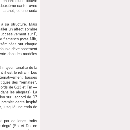
ascendant d’une octave
n deuxième cante, avec
 l’archet, et une coda
à sa structure. Mais
taller un affect sombre
t successivement sur F,
de flamenco (note Mib,
isséminées sur chaque
un double développement
quente dans les modèles
 majeur, tonalité de la
 il est le refrain. Les
lternativement basses
tiques des "remates".
ccords de G13 et Fm —
 dans les alegrías). La
ion sur l’accord de D7
 premier cante inspiré
in, jusqu’à une coda de
 par de longs traits
e degré (Sol et Do, ce