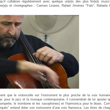
t qu’il collabore régulièrement avec quelque un(e)s des plus fin(e)s musi
re(a)s et chorégraphes : Carmen Linares, Rafael Jiménez "Falo", Rafaela
nt que le violoncelle est l’instrument le plus proche de la voix humai
car, pour le jazz et la musique contemporaine, il conviendrait de lui ajouter 
ompette, le trombone et les saxophones) et l’harmonica pour le blues. Com
arqués" entend doter son instrument d’une voix flamenca. Les titres de cha