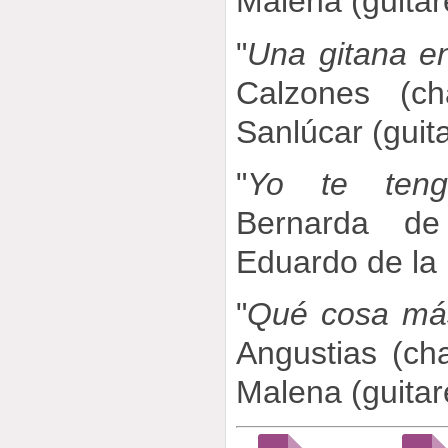
Malena (guitar
"
Una gitana en
Calzones (ch
Sanlúcar (guit
"
Yo te ten
Bernarda de
Eduardo de la 
"
Qué cosa má
Angustias (ch
Malena (guitar