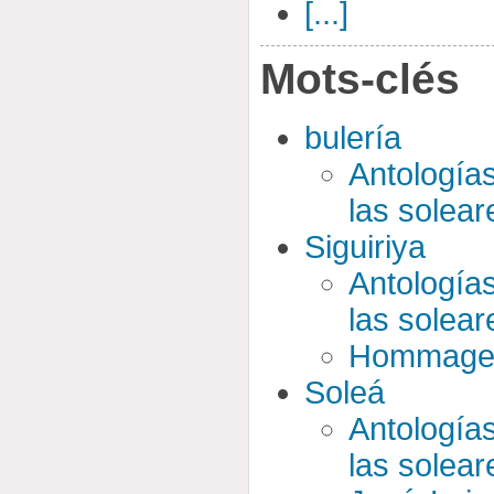
[...]
Mots-clés
bulería
Antologías 
las solear
Siguiriya
Antologías 
las solear
Hommage 
Soleá
Antologías 
las solear