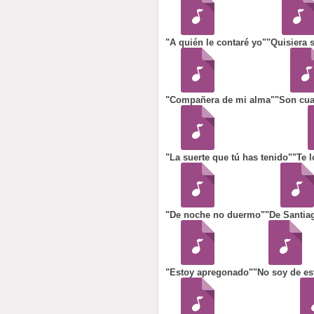
"A quién le contaré yo"
"Quisiera 
"Compañera de mi alma"
"Son cua
"La suerte que tú has tenido"
"Te 
"De noche no duermo"
"De Santia
"Estoy apregonado"
"No soy de est