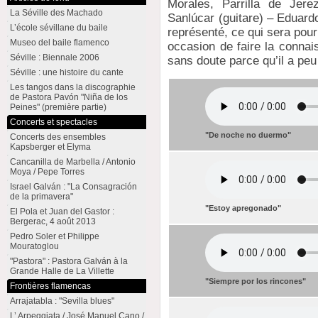
Morales, Parrilla de Jer
La Séville des Machado
Sanlúcar (guitare) – Eduard
L’école sévillane du baile
représenté, ce qui sera pour
Museo del baile flamenco
occasion de faire la connai
Séville : Biennale 2006
sans doute parce qu’il a peu
Séville : une histoire du cante
Les tangos dans la discographie
de Pastora Pavón "Niña de los
Peines" (première partie)
Concerts et spectacles
"De noche no duermo"
Concerts des ensembles
Kapsberger et Elyma
Cancanilla de Marbella / Antonio
Moya / Pepe Torres
Israel Galván : "La Consagración
de la primavera"
"Estoy apregonado"
El Pola et Juan del Gastor :
Bergerac, 4 août 2013
Pedro Soler et Philippe
Mouratoglou
"Pastora" : Pastora Galván à la
Grande Halle de La Villette
"Siempre por los rincones"
Frontières flamencas
Arrajatabla : "Sevilla blues"
L’ Arpeggiata / José Manuel Cano /