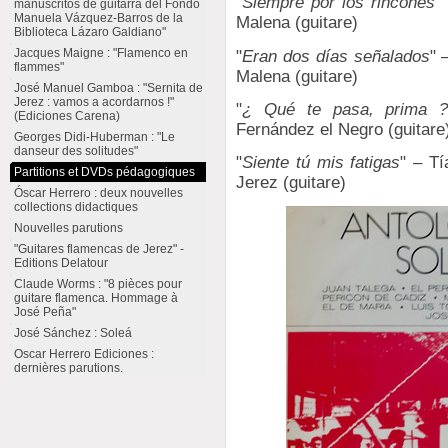
"
Siempre por los rincones
"
manuscritos de guitarra del Fondo
Manuela Vázquez-Barros de la
Malena (guitare)
Biblioteca Lázaro Galdiano"
Jacques Maigne : "Flamenco en
"
Eran dos días señalados
" 
flammes"
Malena (guitare)
José Manuel Gamboa : "Sernita de
Jerez : vamos a acordarnos !"
"
¿ Qué te pasa, prima 
(Ediciones Carena)
Fernández el Negro (guitare
Georges Didi-Huberman : "Le
danseur des solitudes"
"
Siente tú mis fatigas
" – Tí
Partitions et DVDs pédagogiques
Jerez (guitare)
Óscar Herrero : deux nouvelles
collections didactiques
Nouvelles parutions
"Guitares flamencas de Jerez" -
Editions Delatour
Claude Worms : "8 pièces pour
guitare flamenca. Hommage à
José Peña"
José Sánchez : Soleá
Oscar Herrero Ediciones :
dernières parutions.