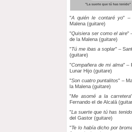
"La suerte que tú has tenido"
"
A quién le contaré yo
" –
Malena (guitare)
"
Quisiera ser como el aire
" 
de la Malena (guitare)
"
Tú me ibas a soplar
" – San
(guitare)
"
Compañera de mi alma
" – 
Lunar Hijo (guitare)
"
Son cuatro puntalitos
" – M
la Malena (guitare)
"
Me asomé a la carretera
Fernando el de Alcalá (guita
"
La suerte que tú has tenido
del Gastor (guitare)
"
Te lo había dicho por brom