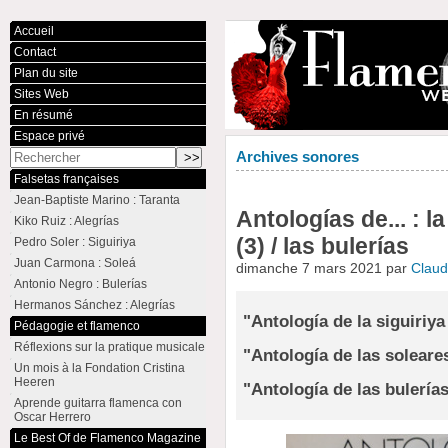
Accueil
Contact
Plan du site
Sites Web
En résumé
Espace privé
Archives sonores
Falsetas françaises
Jean-Baptiste Marino : Taranta
Antologías de... : la
Kiko Ruiz : Alegrías
(3) / las bulerías
Pedro Soler : Siguiriya
Juan Carmona : Soleá
dimanche 7 mars 2021 par
Clau
Antonio Negro : Bulerías
Hermanos Sánchez : Alegrías
"Antología de la siguiriya
Pédagogie et flamenco
Réflexions sur la pratique musicale
"Antología de las soleares
Un mois à la Fondation Cristina
Heeren
"Antología de las bulerías
Aprende guitarra flamenca con
Oscar Herrero
Le Best Of de Flamenco Magazine