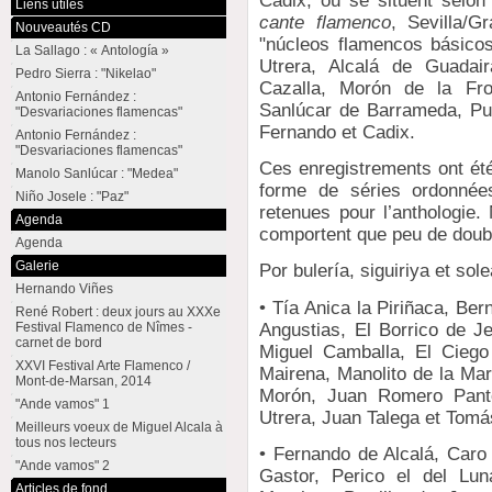
Cadix, où se situent selon
Liens utiles
cante flamenco
, Sevilla/G
Nouveautés CD
"núcleos flamencos básicos"
La Sallago : « Antología »
Utrera, Alcalá de Guadai
Pedro Sierra : "Nikelao"
Cazalla, Morón de la Fron
Antonio Fernández :
Sanlúcar de Barrameda, Pu
"Desvariaciones flamencas"
Fernando et Cadix.
Antonio Fernández :
"Desvariaciones flamencas"
Ces enregistrements ont ét
Manolo Sanlúcar : "Medea"
forme de séries ordonnées
Niño Josele : "Paz"
retenues pour l’anthologie
Agenda
comportent que peu de doubl
Agenda
Galerie
Por bulería, siguiriya et sole
Hernando Viñes
• Tía Anica la Piriñaca, Be
René Robert : deux jours au XXXe
Angustias, El Borrico de Je
Festival Flamenco de Nîmes -
carnet de bord
Miguel Camballa, El Cieg
XXVI Festival Arte Flamenco /
Mairena, Manolito de la Mar
Mont-de-Marsan, 2014
Morón, Juan Romero Panto
"Ande vamos" 1
Utrera, Juan Talega et Tomá
Meilleurs voeux de Miguel Alcala à
tous nos lecteurs
• Fernando de Alcalá, Caro 
"Ande vamos" 2
Gastor, Perico el del Lun
Articles de fond