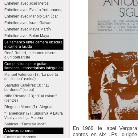
Entretien avec José Mercé
Entretien avec Eva La Yerbabuena
Entretien avec Manolo Sanlúcar
Entretien avec Israel Galván
Entretien avec Mayte Martín
Entretien avec Belén Maya
Le flamenco entre camera obscura
et camera lucida
René Robert, le charme discret
d’un portraitiste
Compositions pour guitare
flamenca : transcriptions intégrales
Manuel Valencia (1) : "La puerta
del tiempo" (soleá)
Salvador Gutiérrez (3) : "11
bordones" (soleá)
Niño Ricardo (13) : "Caí calorri"
(tientos)
Diego de Morón (1) : Alegrías
"Flamencas" (2) : Siguiriya. A Laura
Vital y a su hija Malena
Sabicas : "Fantasia Inca"
En 1968, le label Vergara
Archives sonores
cantes en six LPs, dirigé
Cantes de Morente