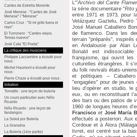
L’"
Archivo del Cante Flame
Cantes de Estrella Morente
la série documentaire "
Rito 
José Menese : "Cantes de José
entre 1971 et 1973, pour l
Menese" / "Menese"
Velázquez Gaztelu, Pedro
Carlos Cruz : "Si mi grito fuera el
José Manuel Caballero Bona
rayo"
de flamenco. Dans les deu
El Turronero : "Cantes viejos.
Temas nuevos"
terrain "préparés", inspiré
José Cala "El Poeta"
en Andalousie par Alan L
La critique des musiciens
Bonald est indissociable
franquisme, qui ouvrit les
Philippe Laccarrière a écouté pour
nous :
culturelles étrangères. Il s
Michel Haumont a écouté pour
du folk revivals états-unien
nous :
et politiques – Caballero
Pierre Chaze a écouté pour nous :
"engagées" pour de jeunes 
Initiation
lieu d’opérer en studio, le
Tomatito : une leçon de bulería
eux, ou en reconstituant l
Un cours particulier avec Niño
des bars ou des patios de v
Ricardo
1960 de longues heures d’en
Niño Ricardo : une leçon de
Francisco
et
José María B
fandangos
effectués a posteriori. Aux
La Soleá por Bulería
Cordoue et à Álora (Málaga),
La Granaína
livret, est centré sur la ba
La Bulería (1ère partie)