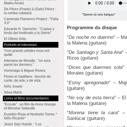
Mateo Arnáiz
De Pérez (Prado) à (Gato) Pérez :
la rumba catalane
"Siente tú mis fatigas"
Camerata Flamenco Project : "Falla
3.0"
Programme du disque
Eduardo H. Garrocho : "Coplas y
tonás del Andévalo y la Sierra"
"
De noche no duermo
" – Ma
El Último Grito
la Malena (guitare)
Portraits et interviews
Trois grands artistes nous ont
"
De Santiago y Santa Ana
" 
quitté
Rizos (guitare)
Interview de Moraíto : "on sera
parmi les derniers."
“
Dices que duermes sola
"
Hommage à Miguel Rivera
Morales (guitare)
Flores el Gaditano : lección de
cante, de arte, y de vida.
"
Estoy apregonado
" – Mig
Niño Josele
(guitare)
Silvia Marín
"
No soy de esta tierra
" – E
Livres et films documentaires
la Malena (guitare)
"Ecoute" : un film de Anne Grange
et Miroslav Sebestik
"
Morena tiene la cara
" –
Eusebio Rioja et Norberto Torres :"
Sanlúcar (guitare)
Niño Ricardo"
Jesús Saiz Huedo : "Los