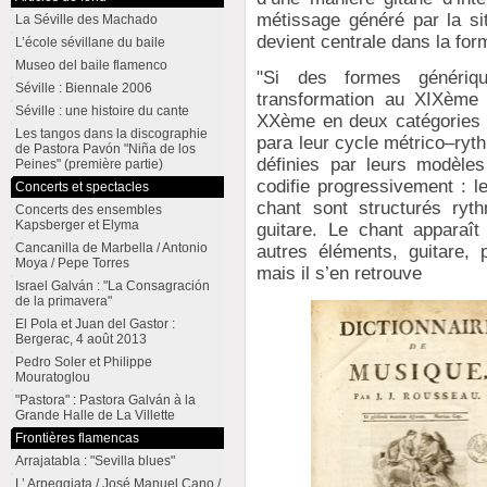
métissage généré par la si
La Séville des Machado
devient centrale dans la for
L’école sévillane du baile
Museo del baile flamenco
"Si des formes génériq
Séville : Biennale 2006
transformation au XIXème s
Séville : une histoire du cante
XXème en deux catégories :
Les tangos dans la discographie
para leur cycle métrico–ryt
de Pastora Pavón "Niña de los
définies par leurs modèle
Peines" (première partie)
codifie progressivement : 
Concerts et spectacles
chant sont structurés ryt
Concerts des ensembles
Kapsberger et Elyma
guitare. Le chant apparaî
Cancanilla de Marbella / Antonio
autres éléments, guitare, 
Moya / Pepe Torres
mais il s’en retrouve
Israel Galván : "La Consagración
de la primavera"
El Pola et Juan del Gastor :
Bergerac, 4 août 2013
Pedro Soler et Philippe
Mouratoglou
"Pastora" : Pastora Galván à la
Grande Halle de La Villette
Frontières flamencas
Arrajatabla : "Sevilla blues"
L’ Arpeggiata / José Manuel Cano /