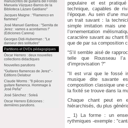
manuscritos de guitarra del Fondo
populaire et est pratiqu
Manuela Vázquez-Barros de la
technique, capables de riv
Biblioteca Lázaro Galdiano"
l’époque. Au sein d’une mu
Jacques Maigne : "Flamenco en
flammes"
un trait savant : la techni
José Manuel Gamboa : "Sernita de
simple imitation mais une 
Jerez : vamos a acordarnos !"
l’ornementation mélismatiq
(Ediciones Carena)
caractère savant au chant f
Georges Didi-Huberman : "Le
que de par sa composition co
danseur des solitudes"
Partitions et DVDs pédagogiques
"S’il semble aisé de rappro
Óscar Herrero : deux nouvelles
telle que Rousseau l’a
collections didactiques
d’improvisation ?"
Nouvelles parutions
"Guitares flamencas de Jerez" -
"Il est vrai que le fossé i
Editions Delatour
musique dite savante est
Claude Worms : "8 pièces pour
composition classique une c
guitare flamenca. Hommage à
José Peña"
la fixité se trouve dans la m
José Sánchez : Soleá
Chaque chant peut en eff
Oscar Herrero Ediciones :
hiérarchisés, du plus généri
dernières parutions.
_ 1) La forme : un ense
rythmiques -exemple : "cant