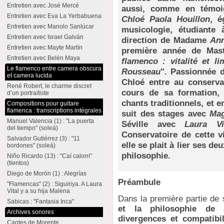
Entretien avec José Mercé
aussi, comme en témoig
Entretien avec Eva La Yerbabuena
Chloé Paola Houillon
, é
Entretien avec Manolo Sanlúcar
musicologie, étudiante 
Entretien avec Israel Galván
direction de Madame
An
Entretien avec Mayte Martín
première année de Maste
Entretien avec Belén Maya
flamenco : vitalité et l
Le flamenco entre camera obscura
Rousseau
". Passionnée 
et camera lucida
Chloé entre au conservat
René Robert, le charme discret
cours de sa formation, e
d’un portraitiste
chants traditionnels, et e
Compositions pour guitare
flamenca : transcriptions intégrales
suit des stages avec
Mag
Manuel Valencia (1) : "La puerta
Séville avec
Laura Vi
del tiempo" (soleá)
Conservatoire de cette v
Salvador Gutiérrez (3) : "11
elle se plait à lier ses d
bordones" (soleá)
philosophie.
Niño Ricardo (13) : "Caí calorri"
(tientos)
Diego de Morón (1) : Alegrías
Préambule
"Flamencas" (2) : Siguiriya. A Laura
Vital y a su hija Malena
Dans la première partie de 
Sabicas : "Fantasia Inca"
et la philosophie de
Archives sonores
divergences et compatibil
Cantes de Morente