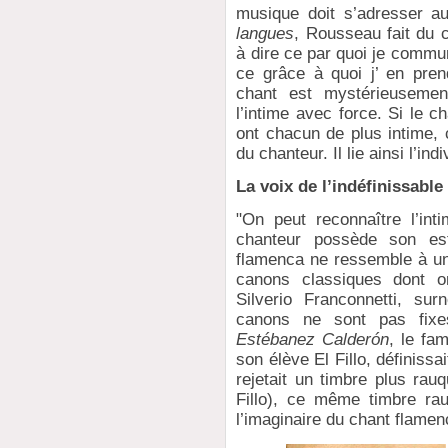
musique doit s’adresser a
langues
, Rousseau fait du 
à dire ce par quoi je commu
ce grâce à quoi j’ en pre
chant est mystérieusemen
l’intime avec force. Si le c
ont chacun de plus intime, c’
du chanteur. Il lie ainsi l’indi
La voix de l’indéfinissable 
"On peut reconnaître l’in
chanteur possède son est
flamenca ne ressemble à une
canons classiques dont on
Silverio Franconnetti, su
canons ne sont pas fix
Estébanez Calderón
, le fa
son élève El Fillo, définissa
rejetait un timbre plus rau
Fillo), ce même timbre ra
l’imaginaire du chant flame