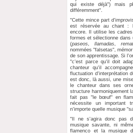
qui existe déjà") mais p
différemment".
"Cette mince part d’improvi
est réservée au chant : l
encore. Il utilise les cadr
formes et sélectionne dans 
(
paseos
,
llamadas
,
rema
nommées "falsetas", mémor
de son apprentissage. Si l’on
"c’est parce qu’il doit ad
chanteur qu’il accompagne
fluctuation d’interprétation 
est donc, là aussi, une mise
le chanteur dans ses orn
structure harmoniquement la
fait pas "le bœuf" en fla
nécessite un important t
n’importe quelle musique "s
"Il ne s’agira donc pas 
musique savante, ni même 
flamenco et la musique d