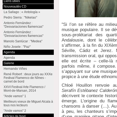
Liens utiles
Nouveautés CD
La Sallago : « Antología »
Pedro Sierra : "Nikelao"
Antonio Fernández :
"Si l’on se réfère au milie
"Desvariaciones flamencas"
musique populaire. Il se dé
Antonio Fernández :
sous-prolétariat des quar
"Desvariaciones flamencas"
Andalousie, dont le célèb
Manolo Sanlúcar : "Medea"
s’affirmer, à la fin du XIXè
Niño Josele : "Paz"
Séville, Cádiz et Jerez.
Agenda
transmission oral, qui oppo
Agenda
elle est écrite – celle-l
Galerie
parfois même, il compose.
Hernando Viñes
s’appuyant sur une musique 
René Robert : deux jours au XXXe
propice à une étude ethnomu
Festival Flamenco de Nîmes -
carnet de bord
Chloé Houillon renvoie a
XXVI Festival Arte Flamenco /
Serafín Estébanez Calderón
Mont-de-Marsan, 2014
décrivent le contexte histor
"Ande vamos" 1
émerge. L’origine du flam
Meilleurs voeux de Miguel Alcala à
tous nos lecteurs
chansons à danser (…). Au 
"Ande vamos" 2
à peu, les chanteurs s’im
d’une manière gitane d’inte
Articles de fond