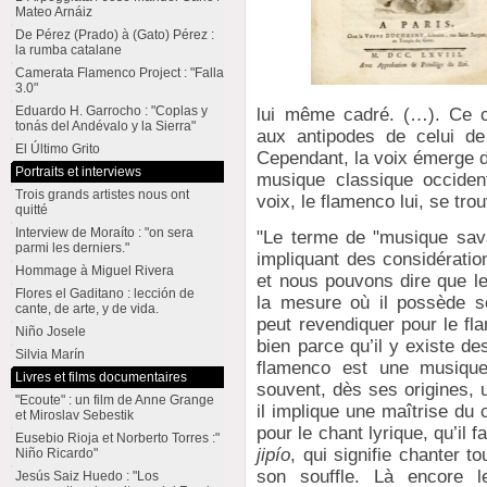
Mateo Arnáiz
De Pérez (Prado) à (Gato) Pérez :
la rumba catalane
Camerata Flamenco Project : "Falla
3.0"
Eduardo H. Garrocho : "Coplas y
lui même cadré. (…). Ce c
tonás del Andévalo y la Sierra"
aux antipodes de celui de
El Último Grito
Cependant, la voix émerge d
Portraits et interviews
musique classique occiden
Trois grands artistes nous ont
voix, le flamenco lui, se tro
quitté
Interview de Moraíto : "on sera
"Le terme de "musique sava
parmi les derniers."
impliquant des considératio
Hommage à Miguel Rivera
et nous pouvons dire que le
Flores el Gaditano : lección de
la mesure où il possède s
cante, de arte, y de vida.
peut revendiquer pour le fl
Niño Josele
bien parce qu’il y existe de
Silvia Marín
flamenco est une musique 
Livres et films documentaires
souvent, dès ses origines, u
"Ecoute" : un film de Anne Grange
il implique une maîtrise du
et Miroslav Sebestik
pour le chant lyrique, qu’il f
Eusebio Rioja et Norberto Torres :"
jipío
, qui signifie chanter t
Niño Ricardo"
son souffle. Là encore l
Jesús Saiz Huedo : "Los