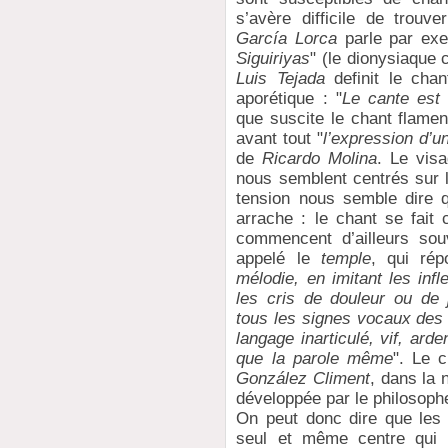
s’avère difficile de trou
García Lorca
parle par exe
Siguiriyas
" (le dionysiaque 
Luis Tejada
definit le cha
aporétique : "
Le cante est 
que suscite le chant flamenc
avant tout "
l’expression d’u
de
Ricardo Molina
. Le vis
nous semblent centrés sur l’i
tension nous semble dire 
arrache : le chant se fait 
commencent d’ailleurs sou
appelé le
temple
, qui ré
mélodie, en imitant les infl
les cris de douleur ou de
tous les signes vocaux des
langage inarticulé, vif, ard
que la parole même
". Le 
González Climent
, dans la 
développée par le philosoph
On peut donc dire que les 
seul et même centre qui e