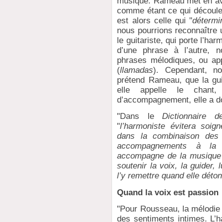
musique. Rameau met en avan
comme étant ce qui découle
est alors celle qui "
détermi
nous pourrions reconnaître 
le guitariste, qui porte l’ha
d’une phrase à l’autre, n
phrases mélodiques, ou ap
(
llamadas
). Cependant, n
prétend Rameau, que la gui
elle appelle le chant
d’accompagnement, elle a do
"Dans le
Dictionnaire 
"
l’harmoniste évitera soig
dans la combinaison des 
accompagnements à la 
accompagne de la musique 
soutenir la voix, la guider, 
l’y remettre quand elle déto
Quand la voix est passion
"Pour Rousseau, la mélodie 
des sentiments intimes. L’h