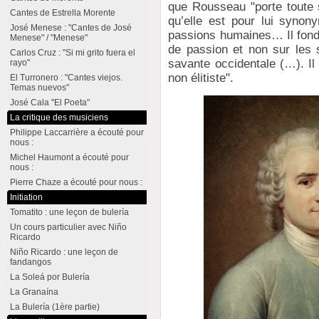
que Rousseau "porte toute 
Cantes de Estrella Morente
qu’elle est pour lui synon
José Menese : "Cantes de José
passions humaines… Il fonde
Menese" / "Menese"
de passion et non sur les 
Carlos Cruz : "Si mi grito fuera el
savante occidentale (…). Il
rayo"
non élitiste".
El Turronero : "Cantes viejos.
Temas nuevos"
José Cala "El Poeta"
La critique des musiciens
Philippe Laccarrière a écouté pour
nous :
Michel Haumont a écouté pour
nous :
Pierre Chaze a écouté pour nous :
Initiation
Tomatito : une leçon de bulería
Un cours particulier avec Niño
Ricardo
Niño Ricardo : une leçon de
fandangos
La Soleá por Bulería
La Granaína
La Bulería (1ère partie)