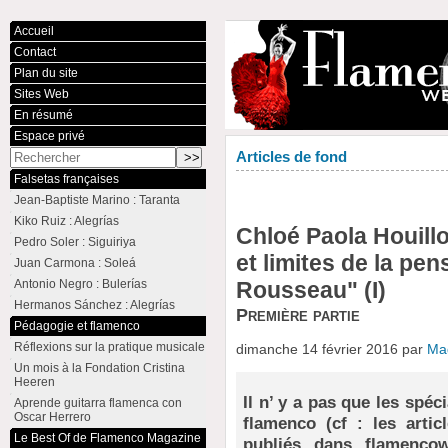
Accueil
Contact
Plan du site
Sites Web
En résumé
Espace privé
Articles de fond
Falsetas françaises
Jean-Baptiste Marino : Taranta
Kiko Ruiz : Alegrías
Chloé Paola Houillon
Pedro Soler : Siguiriya
et limites de la p
Juan Carmona : Soleá
Antonio Negro : Bulerías
Rousseau" (I)
Hermanos Sánchez : Alegrías
Première partie
Pédagogie et flamenco
Réflexions sur la pratique musicale
dimanche 14 février 2016 par
Ma
Un mois à la Fondation Cristina
Heeren
Il n’ y a pas que les spéc
Aprende guitarra flamenca con
Oscar Herrero
flamenco (cf : les arti
Le Best Of de Flamenco Magazine
publiés dans flamencow