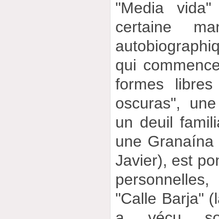
"Media vida"
certaine ma
autobiographi
qui commence 
formes libres
oscuras", un
un deuil famili
une Granaína 
Javier), est p
personnelles
"Calle Barja" (
a vécu son