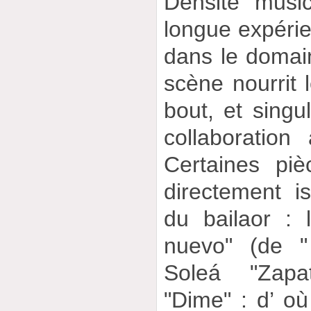
Densité musi
longue expérie
dans le domai
scène nourrit 
bout, et singu
collaboration
Certaines piè
directement i
du bailaor : 
nuevo" (de "
Soleá "Zapa
"Dime" : d’ o