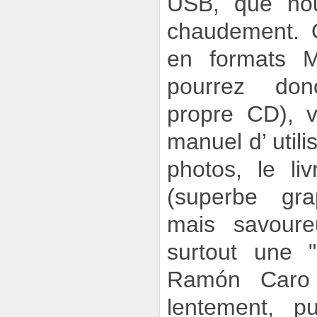
USB, que nou
chaudement. Ou
en formats 
pourrez don
propre CD), 
manuel d’ utili
photos, le liv
(superbe gra
mais savoure
surtout une "
Ramón Caro 
lentement, p