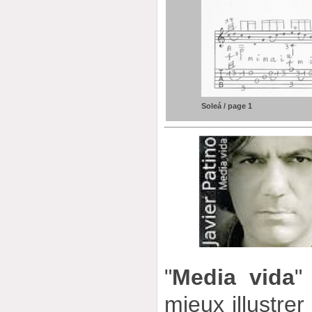
Soleá / page 1
"
Media vida
"
mieux illustrer