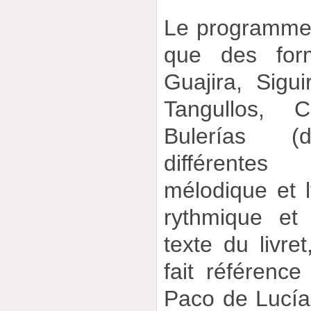
Le programme
que des for
Guajira, Sigui
Tangullos, 
Bulerías (
différente
mélodique et l
rythmique et
texte du livr
fait référenc
Paco de Lucía,