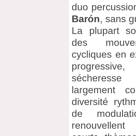
duo percussio
Barón
, sans g
La plupart s
des mouvem
cycliques en 
progressiv
sécheresse
largement c
diversité ryth
de modulat
renouvellen