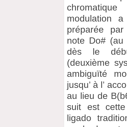
chromatiqu
modulation a
préparée par 
note Do# (au 
dès le déb
(deuxième sys
ambiguïté mo
jusqu’ à l’ acc
au lieu de B(b6
suit est cett
ligado traditi