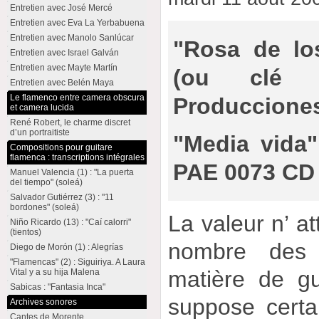
Entretien avec José Mercé
Entretien avec Eva La Yerbabuena
Entretien avec Manolo Sanlúcar
"Rosa de lo
Entretien avec Israel Galván
Entretien avec Mayte Martín
(ou clé
Entretien avec Belén Maya
Le flamenco entre camera obscura
Producciones
et camera lucida
René Robert, le charme discret
d’un portraitiste
"Media vida"
Compositions pour guitare
flamenca : transcriptions intégrales
PAE 0073 CD 
Manuel Valencia (1) : "La puerta
del tiempo" (soleá)
Salvador Gutiérrez (3) : "11
bordones" (soleá)
La valeur n’ at
Niño Ricardo (13) : "Caí calorri"
(tientos)
nombre des
Diego de Morón (1) : Alegrías
"Flamencas" (2) : Siguiriya. A Laura
matière de gu
Vital y a su hija Malena
Sabicas : "Fantasia Inca"
suppose cert
Archives sonores
Cantes de Morente