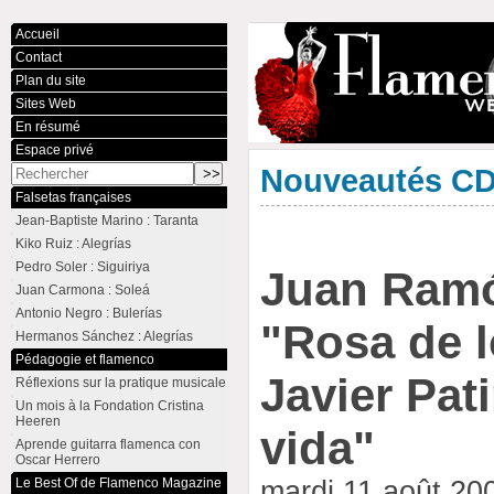
Accueil
Contact
Plan du site
Sites Web
En résumé
Espace privé
Nouveautés C
Falsetas françaises
Jean-Baptiste Marino : Taranta
Kiko Ruiz : Alegrías
Pedro Soler : Siguiriya
Juan Ramó
Juan Carmona : Soleá
Antonio Negro : Bulerías
"Rosa de l
Hermanos Sánchez : Alegrías
Pédagogie et flamenco
Javier Pat
Réflexions sur la pratique musicale
Un mois à la Fondation Cristina
Heeren
vida"
Aprende guitarra flamenca con
Oscar Herrero
Le Best Of de Flamenco Magazine
mardi 11 août 20