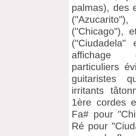
palmas), des e
("Azucarito"
("Chicago"), 
("Ciudadela" 
affichage 
particuliers é
guitaristes 
irritants tât
1ère cordes 
Fa# pour "Ch
Ré pour "Ciud