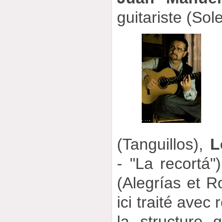
guitariste (Sol
(Tanguillos),
L
- "La recortá"
(Alegrías et R
ici traité avec 
la structure 