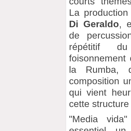
courts thèmes 
La production
Di Geraldo
, 
de percussio
répétitif 
foisonnement 
la Rumba, 
composition une
qui vient heur
cette structure
"Media vida"
essentiel un