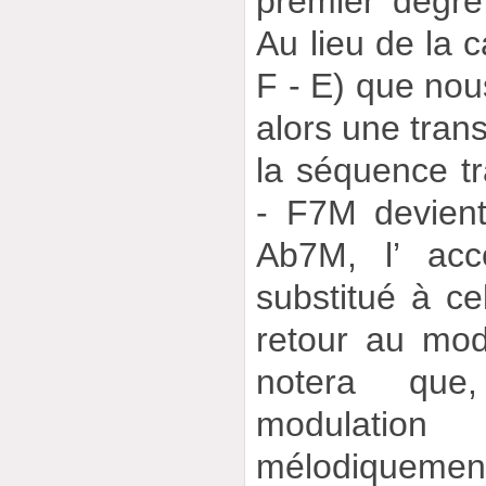
premier degr
Au lieu de la ca
F - E) que nou
alors une trans
la séquence tr
- F7M devien
Ab7M, l’ ac
substitué à ce
retour au mo
notera que
modulatio
mélodiquemen