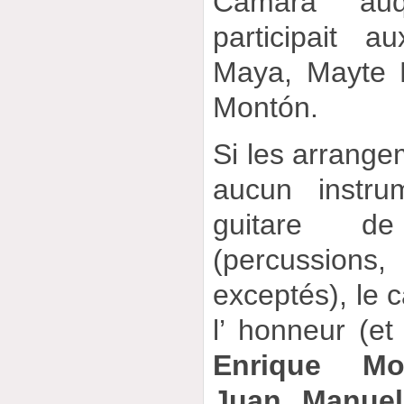
Cámara" au
participait 
Maya, Mayte M
Montón.
Si les arrange
aucun instru
guitare 
(percussions
exceptés), le c
l’ honneur (et
Enrique Mo
Juan Manuel