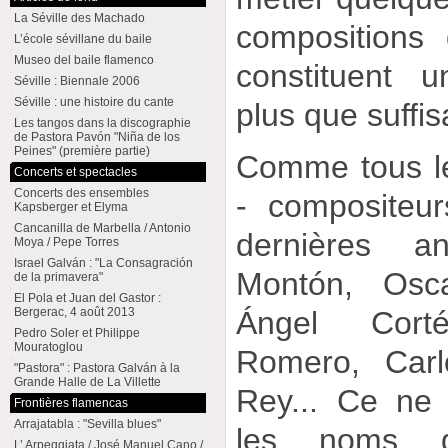
La Séville des Machado
compositions 
L’école sévillane du baile
Museo del baile flamenco
constituent 
Séville : Biennale 2006
Séville : une histoire du cante
plus que suffis
Les tangos dans la discographie
de Pastora Pavón "Niña de los
Peines" (première partie)
Comme tous le
Concerts et spectacles
Concerts des ensembles
- compositeur
Kapsberger et Elyma
Cancanilla de Marbella / Antonio
dernières a
Moya / Pepe Torres
Israel Galván : "La Consagración
Montón, Osca
de la primavera"
El Pola et Juan del Gastor :
Ángel Cort
Bergerac, 4 août 2013
Pedro Soler et Philippe
Mouratoglou
Romero, Carl
"Pastora" : Pastora Galván à la
Grande Halle de La Villette
Rey... Ce ne
Frontières flamencas
Arrajatabla : "Sevilla blues"
les noms q
L’ Arpeggiata / José Manuel Cano /