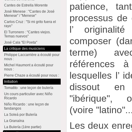
patience, tan
Cantes de Estrella Morente
José Menese : "Cantes de José
processus de 
Menese" / "Menese"
Carlos Cruz : "Si mi grito fuera el
rayo"
l’ originali
El Turronero : "Cantes viejos.
Temas nuevos"
composer (da
José Cala "El Poeta"
La critique des musiciens
terme) ave
Philippe Laccarrière a écouté pour
nous :
références à
Michel Haumont a écouté pour
nous :
lesquelles l’ i
Pierre Chaze a écouté pour nous :
Initiation
dissout en 
Tomatito : une leçon de bulería
Un cours particulier avec Niño
"ibérique", 
Ricardo
Niño Ricardo : une leçon de
(voire "latino"..
fandangos
La Soleá por Bulería
La Granaína
Les deux enre
La Bulería (1ère partie)