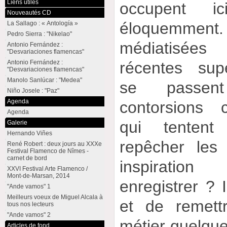
Liens utiles
occupent i
Nouveautés CD
éloquemment
La Sallago : « Antología »
Pedro Sierra : "Nikelao"
médiatisée
Antonio Fernández :
"Desvariaciones flamencas"
récentes supe
Antonio Fernández :
"Desvariaciones flamencas"
Manolo Sanlúcar : "Medea"
se passen
Niño Josele : "Paz"
Agenda
contorsions c
Agenda
qui tentent
Galerie
Hernando Viñes
repêcher les
René Robert : deux jours au XXXe
Festival Flamenco de Nîmes -
carnet de bord
inspiration
XXVI Festival Arte Flamenco /
Mont-de-Marsan, 2014
enregistrer ? I
"Ande vamos" 1
Meilleurs voeux de Miguel Alcala à
et de remett
tous nos lecteurs
"Ande vamos" 2
métier quelque
Articles de fond