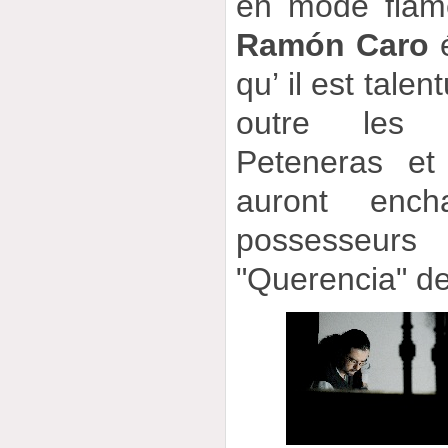
en mode fla
Ramón Caro
é
qu’ il est talen
outre les i
Peteneras et
auront ench
possesse
"Querencia" de