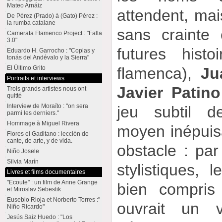
Mateo Arnáiz
attendent, ma
De Pérez (Prado) à (Gato) Pérez :
la rumba catalane
sans crainte 
Camerata Flamenco Project : "Falla
3.0"
futures hist
Eduardo H. Garrocho : "Coplas y
tonás del Andévalo y la Sierra"
flamenca),
Ju
El Último Grito
Portraits et interviews
Javier Patino
Trois grands artistes nous ont
quitté
Interview de Moraíto : "on sera
jeu subtil d
parmi les derniers."
Hommage à Miguel Rivera
moyen inépuisa
Flores el Gaditano : lección de
cante, de arte, y de vida.
obstacle : par
Niño Josele
Silvia Marín
stylistiques, 
Livres et films documentaires
"Ecoute" : un film de Anne Grange
bien compris
et Miroslav Sebestik
Eusebio Rioja et Norberto Torres :"
ouvrait un 
Niño Ricardo"
Jesús Saiz Huedo : "Los