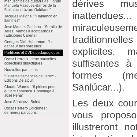
dérives mu
manuscritos de guitarra del Fondo
Manuela Vázquez-Barros de la
Biblioteca Lázaro Galdiano"
inattendue
Jacques Maigne : "Flamenco en
flammes"
miraculeusem
José Manuel Gamboa : "Sernita de
Jerez : vamos a acordarnos !"
(Ediciones Carena)
traditionnel
Georges Didi-Huberman : "Le
danseur des solitudes"
explicites,
Partitions et DVDs pédagogiques
Óscar Herrero : deux nouvelles
suffisantes à 
collections didactiques
Nouvelles parutions
formes (m
"Guitares flamencas de Jerez" -
Editions Delatour
Sanlúcar...).
Claude Worms : "8 pièces pour
guitare flamenca. Hommage à
José Peña"
Les deux cour
José Sánchez : Soleá
Oscar Herrero Ediciones :
vous proposo
dernières parutions.
illustreront n