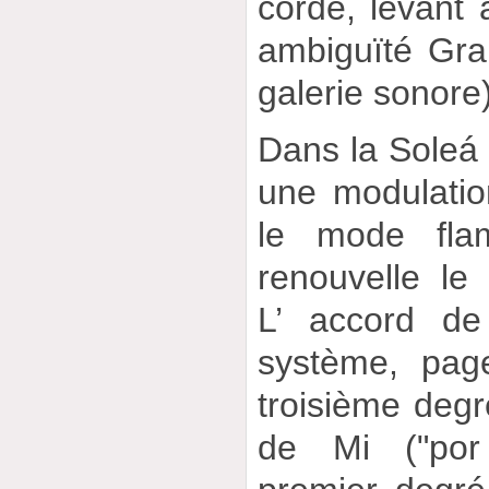
corde, levant a
ambiguïté Gran
galerie sonore)
Dans la Soleá 
une modulation
le mode fla
renouvelle le 
L’ accord d
système, pag
troisième deg
de Mi ("por 