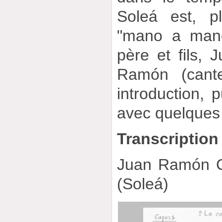
Soleá est, p
"mano a mano
père et fils,
Ramón (cant
introduction, 
avec quelques 
Transcription
Juan Ramón C
(Soleá)