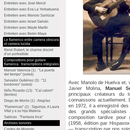
Entretien avec José Mercé
Entretien avec Eva La Yerbabuena
Entretien avec Manolo Sanlúcar
Entretien avec Israel Galván
Entretien avec Mayte Martín
Entretien avec Belén Maya
Le flamenco entre camera obscura
et camera lucida
René Robert, le charme discret
d’un portraitiste
Compositions pour guitare
flamenca : transcriptions intégrales
Manuel Valencia (1) : "La puerta
del tiempo" (soleá)
Salvador Gutiérrez (3) : "11
Avec Manolo de Huelva et, 
bordones" (soleá)
Javier Molina,
Manuel Se
Niño Ricardo (13) : "Caí calorri"
principaux créateurs du 
(tientos)
connaissons actuellement. 
Diego de Morón (1) : Alegrías
en 1972, il a enregistré de
"Flamencas" (2) : Siguiriya. A Laura
Vital y a su hija Malena
des grands spécialiste
composition tardive pour g
Sabicas : "Fantasia Inca"
(1958, édition par Hispavox
Archives sonores
— transcription par nos soin
Cantes de Morente