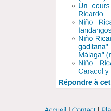
Un cours 
Ricardo
Niño Ric
fandango
Niño Ricar
gaditana
Málaga" (
Niño Ric
Caracol y
Répondre à cet 
Accueil
|
Contact
|
Pla