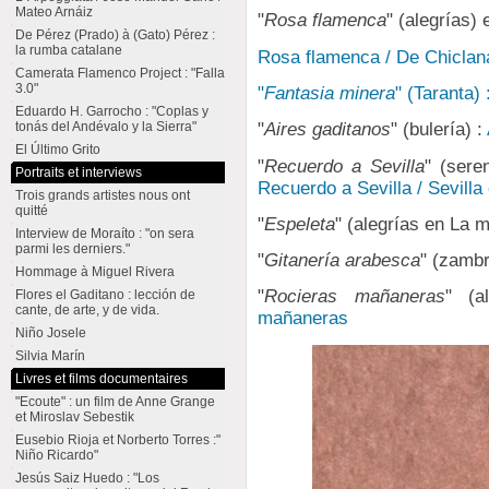
Mateo Arnáiz
"
Rosa flamenca
" (alegrías) e
De Pérez (Prado) à (Gato) Pérez :
la rumba catalane
Rosa flamenca / De Chiclan
Camerata Flamenco Project : "Falla
3.0"
"
Fantasia minera
" (Taranta)
Eduardo H. Garrocho : "Coplas y
tonás del Andévalo y la Sierra"
"
Aires gaditanos
" (bulería) :
El Último Grito
"
Recuerdo a Sevilla
" (sere
Portraits et interviews
Recuerdo a Sevilla / Sevilla 
Trois grands artistes nous ont
quitté
"
Espeleta
" (alegrías en La 
Interview de Moraíto : "on sera
parmi les derniers."
"
Gitanería arabesca
" (zamb
Hommage à Miguel Rivera
"
Rocieras mañaneras
" (a
Flores el Gaditano : lección de
cante, de arte, y de vida.
mañaneras
Niño Josele
Silvia Marín
Livres et films documentaires
"Ecoute" : un film de Anne Grange
et Miroslav Sebestik
Eusebio Rioja et Norberto Torres :"
Niño Ricardo"
Jesús Saiz Huedo : "Los