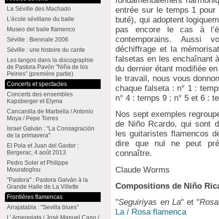
fondamentalement harmoniq
La Séville des Machado
entrée sur le temps 1 pour 
buté), qui adoptent logiquem
L’école sévillane du baile
pas encore le cas à l’
Museo del baile flamenco
contemporains. Aussi v
Séville : Biennale 2006
déchiffrage et la mémorisat
Séville : une histoire du cante
falsetas en les enchaînant
Les tangos dans la discographie
de Pastora Pavón "Niña de los
du dernier étant modifiée en
Peines" (première partie)
le travail, nous vous donno
Concerts et spectacles
chaque falseta : n° 1 : temp
Concerts des ensembles
n° 4 : temps 9 ; n° 5 et 6 : 
Kapsberger et Elyma
Cancanilla de Marbella / Antonio
Nos sept exemples regroupe
Moya / Pepe Torres
de Niño Rcardo, qui sont 
Israel Galván : "La Consagración
les guitaristes flamencos d
de la primavera"
dire que nul ne peut pré
El Pola et Juan del Gastor :
connaître.
Bergerac, 4 août 2013
Pedro Soler et Philippe
Claude Worms
Mouratoglou
"Pastora" : Pastora Galván à la
Compositions de Niño Ric
Grande Halle de La Villette
Frontières flamencas
"
Seguiriyas en La
" et "
Rosa
Arrajatabla : "Sevilla blues"
La / Rosa flamenca
L’ Arpeggiata / José Manuel Cano /