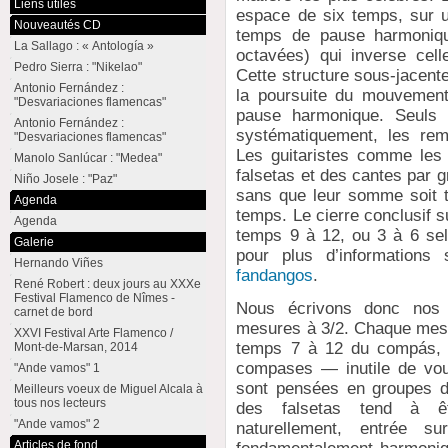
Liens utiles
espace de six temps, sur 
Nouveautés CD
temps de pause harmoniq
La Sallago : « Antología »
octavées) qui inverse cel
Pedro Sierra : "Nikelao"
Cette structure sous-jacent
Antonio Fernández :
la poursuite du mouvement
"Desvariaciones flamencas"
pause harmonique. Seuls
Antonio Fernández :
systématiquement, les rem
"Desvariaciones flamencas"
Les guitaristes comme les
Manolo Sanlúcar : "Medea"
falsetas et des cantes par
Niño Josele : "Paz"
sans que leur somme soit t
Agenda
temps. Le cierre conclusif 
Agenda
temps 9 à 12, ou 3 à 6 s
Galerie
pour plus d’informations
Hernando Viñes
fandangos
.
René Robert : deux jours au XXXe
Festival Flamenco de Nîmes -
Nous écrivons donc nos t
carnet de bord
mesures à 3/2. Chaque mes
XXVI Festival Arte Flamenco /
temps 7 à 12 du compás, 
Mont-de-Marsan, 2014
compases — inutile de vou
"Ande vamos" 1
sont pensées en groupes d
Meilleurs voeux de Miguel Alcala à
tous nos lecteurs
des falsetas tend à êt
"Ande vamos" 2
naturellement, entrée 
Articles de fond