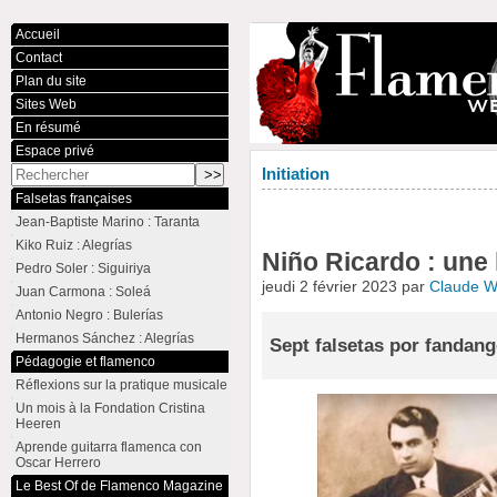
Accueil
Contact
Plan du site
Sites Web
En résumé
Espace privé
Initiation
Falsetas françaises
Jean-Baptiste Marino : Taranta
Kiko Ruiz : Alegrías
Niño Ricardo : une
Pedro Soler : Siguiriya
jeudi 2 février 2023 par
Claude 
Juan Carmona : Soleá
Antonio Negro : Bulerías
Hermanos Sánchez : Alegrías
Sept falsetas por fandang
Pédagogie et flamenco
Réflexions sur la pratique musicale
Un mois à la Fondation Cristina
Heeren
Aprende guitarra flamenca con
Oscar Herrero
Le Best Of de Flamenco Magazine