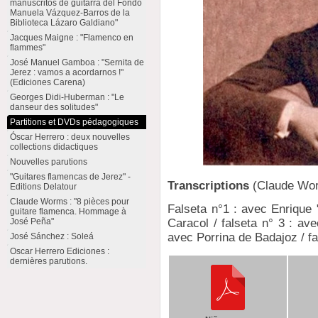
manuscritos de guitarra del Fondo
Manuela Vázquez-Barros de la
Biblioteca Lázaro Galdiano"
Jacques Maigne : "Flamenco en
flammes"
José Manuel Gamboa : "Sernita de
Jerez : vamos a acordarnos !"
(Ediciones Carena)
Georges Didi-Huberman : "Le
danseur des solitudes"
Partitions et DVDs pédagogiques
Óscar Herrero : deux nouvelles
collections didactiques
Nouvelles parutions
"Guitares flamencas de Jerez" -
Transcriptions
(Claude Wo
Editions Delatour
Claude Worms : "8 pièces pour
Falseta n°1 : avec Enrique 
guitare flamenca. Hommage à
José Peña"
Caracol / falseta n° 3 : av
avec Porrina de Badajoz / fa
José Sánchez : Soleá
Oscar Herrero Ediciones :
dernières parutions.