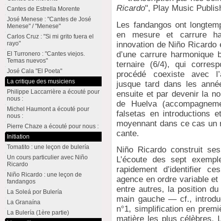
Ricardo
", Play Music Publis
Cantes de Estrella Morente
José Menese : "Cantes de José
Les fandangos ont longtem
Menese" / "Menese"
en mesure et carrure ha
Carlos Cruz : "Si mi grito fuera el
innovation de Niño Ricardo 
rayo"
d’une carrure harmonique b
El Turronero : "Cantes viejos.
Temas nuevos"
ternaire (6/4), qui corre
José Cala "El Poeta"
procédé coexiste avec l
La critique des musiciens
jusque tard dans les année
Philippe Laccarrière a écouté pour
ensuite et par devenir la 
nous :
de Huelva (accompagnemen
Michel Haumont a écouté pour
falsetas en introductions 
nous :
moyennant dans ce cas un ra
Pierre Chaze a écouté pour nous :
cante.
Initiation
Tomatito : une leçon de bulería
Niño Ricardo construit ses
Un cours particulier avec Niño
L’écoute des sept exempl
Ricardo
rapidement d’identifier ce
Niño Ricardo : une leçon de
agence en ordre variable et
fandangos
entre autres, la position d
La Soleá por Bulería
main gauche — cf., introdu
La Granaína
n°1, simplification en prem
La Bulería (1ère partie)
matière les plus célèbres.