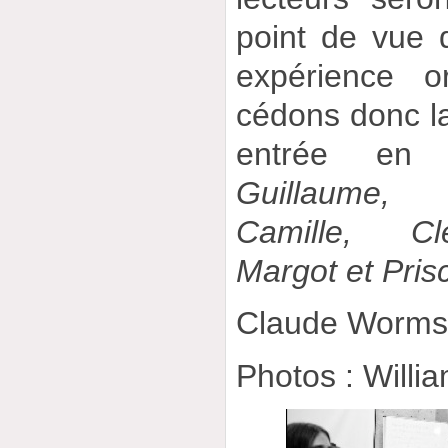
point de vue 
expérience o
cédons donc la
entrée e
Guillaume, 
Camille, C
Margot et Prisc
Claude Worm
Photos : Willi