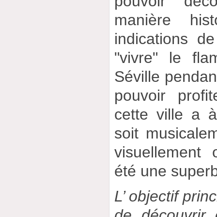
pouvoir déco
manière his
indications d
"vivre" le f
Séville pendan
pouvoir prof
cette ville a 
soit musicalem
visuellement
été une super
L’ objectif prin
de découvrir 