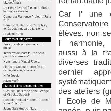
remarquable ju
Mateo Arnáiz
De Pérez (Prado) à (Gato) Pérez :
Car l’ une d
la rumba catalane
Camerata Flamenco Project : "Falla
3.0"
Conservatoir
Eduardo H. Garrocho : "Coplas y
tonás del Andévalo y la Sierra"
élèves, non se
El Último Grito
Portraits et interviews
l’ harmonie,
Trois grands artistes nous ont
quitté
aussi à la tr
Interview de Moraíto : "on sera
parmi les derniers."
diverses trad
Hommage à Miguel Rivera
Flores el Gaditano : lección de
dernier appr
cante, de arte, y de vida.
Niño Josele
systématique
Silvia Marín
Livres et films documentaires
des ateliers (g
"Ecoute" : un film de Anne Grange
et Miroslav Sebestik
l’ Ecole de 
Eusebio Rioja et Norberto Torres :"
Niño Ricardo"
année, puis pa
Jesús Saiz Huedo : "Los