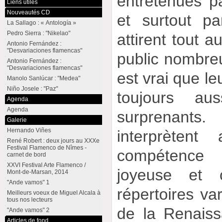
entretenues p
Liens utiles
Nouveautés CD
et surtout p
La Sallago : « Antología »
Pedro Sierra : "Nikelao"
attirent tout a
Antonio Fernández :
"Desvariaciones flamencas"
public nombreu
Antonio Fernández :
"Desvariaciones flamencas"
est vrai que l
Manolo Sanlúcar : "Medea"
Niño Josele : "Paz"
toujours au
Agenda
Agenda
surprenant
Galerie
Hernando Viñes
interprèten
René Robert : deux jours au XXXe
Festival Flamenco de Nîmes -
compétence
carnet de bord
XXVI Festival Arte Flamenco /
joyeuse et 
Mont-de-Marsan, 2014
"Ande vamos" 1
répertoires va
Meilleurs voeux de Miguel Alcala à
tous nos lecteurs
de la Renais
"Ande vamos" 2
Articles de fond