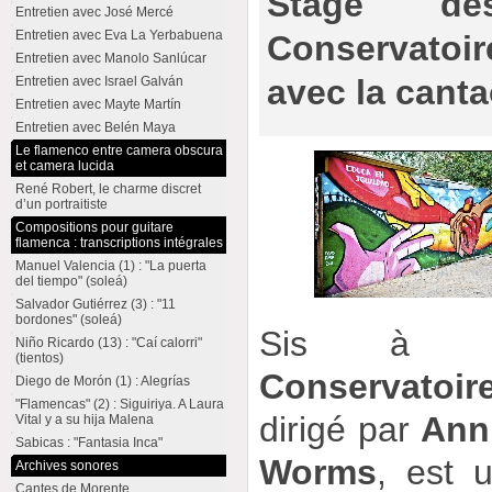
Stage d
Entretien avec José Mercé
Entretien avec Eva La Yerbabuena
Conservatoir
Entretien avec Manolo Sanlúcar
avec la canta
Entretien avec Israel Galván
Entretien avec Mayte Martín
Entretien avec Belén Maya
Le flamenco entre camera obscura
et camera lucida
René Robert, le charme discret
d’un portraitiste
Compositions pour guitare
flamenca : transcriptions intégrales
Manuel Valencia (1) : "La puerta
del tiempo" (soleá)
Salvador Gutiérrez (3) : "11
bordones" (soleá)
Sis à Mill
Niño Ricardo (13) : "Caí calorri"
(tientos)
Conservatoir
Diego de Morón (1) : Alegrías
"Flamencas" (2) : Siguiriya. A Laura
dirigé par
Ann
Vital y a su hija Malena
Sabicas : "Fantasia Inca"
Worms
, est 
Archives sonores
Cantes de Morente