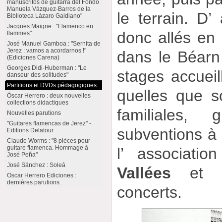
manuscritos de guitarra del Fondo
Manuela Vázquez-Barros de la
le terrain. D’
Biblioteca Lázaro Galdiano"
Jacques Maigne : "Flamenco en
donc allés en
flammes"
José Manuel Gamboa : "Sernita de
Jerez : vamos a acordarnos !"
dans le Béar
(Ediciones Carena)
Georges Didi-Huberman : "Le
stages accueil
danseur des solitudes"
Partitions et DVDs pédagogiques
quelles que s
Óscar Herrero : deux nouvelles
collections didactiques
familiales,
Nouvelles parutions
"Guitares flamencas de Jerez" -
subventions à 
Editions Delatour
Claude Worms : "8 pièces pour
guitare flamenca. Hommage à
l’ associati
José Peña"
José Sánchez : Soleá
Vallées
et a
Oscar Herrero Ediciones :
dernières parutions.
concerts.