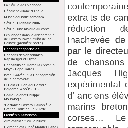
contemporain
La Séville des Machado
L’école sévillane du baile
extraits de ca
Museo del baile flamenco
Séville : Biennale 2006
réduction 
Séville : une histoire du cante
Les tangos dans la discographie
Inachevée de
de Pastora Pavón "Niña de los
Peines" (première partie)
par le directe
Concerts et spectacles
Concerts des ensembles
de chansons
Kapsberger et Elyma
Cancanilla de Marbella / Antonio
Moya / Pepe Torres
Jacques Hi
Israel Galván : "La Consagración
de la primavera"
expérimental 
El Pola et Juan del Gastor :
Bergerac, 4 août 2013
d’ anciens élè
Pedro Soler et Philippe
Mouratoglou
marins breto
"Pastora" : Pastora Galván à la
Grande Halle de La Villette
corses… Le
Frontières flamencas
Arrajatabla : "Sevilla blues"
L’ Arpeggiata / José Manuel Cano /