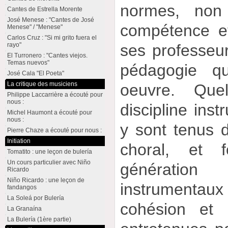
normes, non
Cantes de Estrella Morente
José Menese : "Cantes de José
compétence e
Menese" / "Menese"
Carlos Cruz : "Si mi grito fuera el
rayo"
ses professeur
El Turronero : "Cantes viejos.
Temas nuevos"
pédagogie q
José Cala "El Poeta"
La critique des musiciens
oeuvre. Que
Philippe Laccarrière a écouté pour
nous :
discipline inst
Michel Haumont a écouté pour
nous :
y sont tenus d
Pierre Chaze a écouté pour nous :
Initiation
choral, et 
Tomatito : une leçon de bulería
Un cours particulier avec Niño
génération
Ricardo
Niño Ricardo : une leçon de
instrumentau
fandangos
La Soleá por Bulería
cohésion et l
La Granaína
La Bulería (1ère partie)