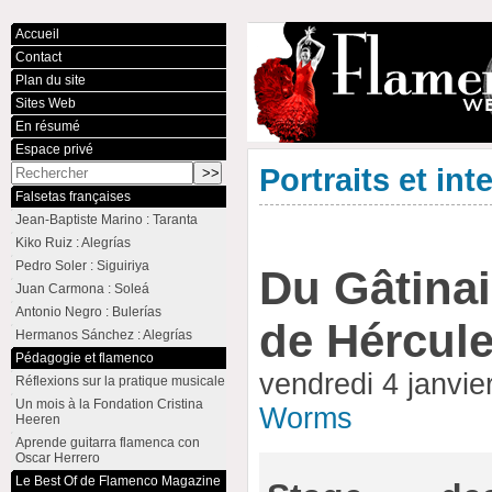
Accueil
Contact
Plan du site
Sites Web
En résumé
Espace privé
Portraits et int
Falsetas françaises
Jean-Baptiste Marino : Taranta
Kiko Ruiz : Alegrías
Pedro Soler : Siguiriya
Du Gâtinai
Juan Carmona : Soleá
Antonio Negro : Bulerías
de Hércul
Hermanos Sánchez : Alegrías
Pédagogie et flamenco
vendredi 4 janvi
Réflexions sur la pratique musicale
Un mois à la Fondation Cristina
Worms
Heeren
Aprende guitarra flamenca con
Oscar Herrero
Le Best Of de Flamenco Magazine