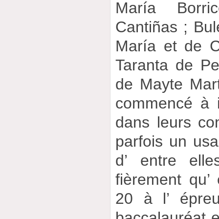
María Borri
Cantiñas ; Bul
María et de 
Taranta de Pe
de Mayte Mar
commencé à in
dans leurs con
parfois un usa
d’ entre ell
fièrement qu’ 
20 à l’ épre
baccalauréat e