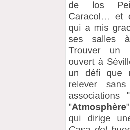
de los Pei
Caracol… et d
qui a mis gra
ses salles à
Trouver un l
ouvert à Sévil
un défi que 
relever sans
associations "
"
Atmosphère
qui dirige u
Casa del buen