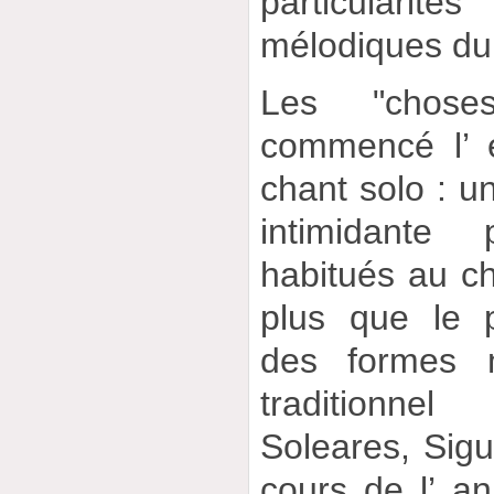
particulari
mélodiques du
Les "chose
commencé l’ é
chant solo : 
intimidante
habitués au ch
plus que le 
des formes 
traditionn
Soleares, Sigu
cours de l’ a