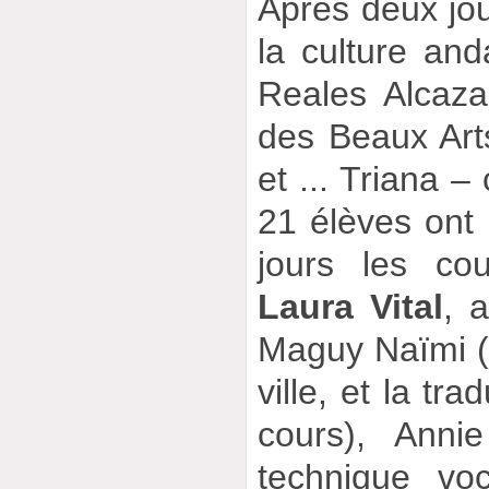
Après deux jo
la culture and
Reales Alcaza
des Beaux Art
et ... Triana –
21 élèves ont 
jours les co
Laura Vital
, 
Maguy Naïmi (p
ville, et la tra
cours), Anni
technique vo