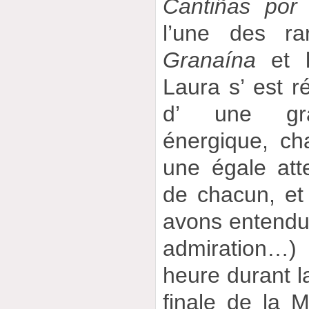
Cantiñas por
l’une des rar
Granaína
et 
Laura s’ est r
d’ une gran
énergique, ch
une égale atte
de chacun, et 
avons entendu
admiration…)
heure durant l
finale de la 