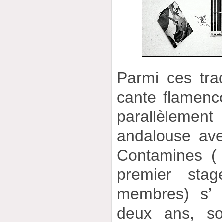
Parmi ces trad
cante flamenco
parallèlemen
andalouse av
Contamines (
premier sta
membres) s’ 
deux ans, so