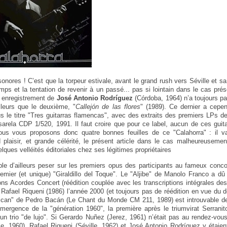
onores ! C’est que la torpeur estivale, avant le grand rush vers Séville et sa
emps et la tentation de revenir à un passé... pas si lointain dans le cas pré
r enregistrement de
José Antonio Rodríguez
(Córdoba, 1964) n’a toujours pa
lleurs que le deuxième, "
Callejón de las flores
" (1989). Ce dernier a cepend
sous le titre "Tres guitarras flamencas", avec des extraits des premiers LPs 
rela CDP 1/520, 1991. Il faut croire que pour ce label, aucun de ces guita
 Nous vous proposons donc quatre bonnes feuilles de ce "Calahorra" : il 
d plaisir, et grande célérité, le présent article dans le cas malheureuseme
quelques velléités éditoriales chez ses légitimes propriétaires
le d’ailleurs peser sur les premiers opus des participants au fameux conco
remier (et unique) "Giraldillo del Toque". Le "Aljibe" de Manolo Franco a dû a
ns Acordes Concert (réédition couplée avec les transcriptions intégrales des s
 Rafael Riqueni (1986) l’année 2000 (et toujours pas de réédition en vue du
rican" de Pedro Bacán (Le Chant du Monde CM 211, 1989) est introuvable dep
mergence de la "génération 1960", la première après le triumvirat Serrani
n trio "de lujo". Si Gerardo Nuñez (Jerez, 1961) n’était pas au rendez-vous d
e, 1960), Rafael Riqueni (Séville, 1962) et José Antonio Rodríguez y étai