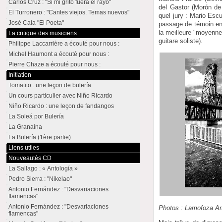
Carlos Cruz : "Si mi grito fuera el rayo"
del Gastor (Morón de 
El Turronero : "Cantes viejos. Temas nuevos"
quel jury : Mario Esc
José Cala "El Poeta"
passage de témoin ent
la meilleure "moyenne
La critique des musiciens
guitare soliste).
Philippe Laccarrière a écouté pour nous :
Michel Haumont a écouté pour nous :
Pierre Chaze a écouté pour nous :
Initiation
Tomatito : une leçon de bulería
Un cours particulier avec Niño Ricardo
Niño Ricardo : une leçon de fandangos
La Soleá por Bulería
La Granaína
La Bulería (1ère partie)
Liens utiles
Nouveautés CD
La Sallago : « Antología »
Pedro Sierra : "Nikelao"
Antonio Fernández : "Desvariaciones
flamencas"
Antonio Fernández : "Desvariaciones
Photos : Lamofoza Ar
flamencas"