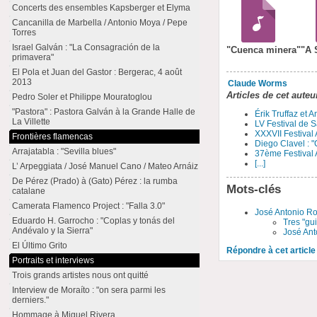
Concerts des ensembles Kapsberger et Elyma
Cancanilla de Marbella / Antonio Moya / Pepe
Torres
Israel Galván : "La Consagración de la
"Cuenca minera"
"A 
primavera"
El Pola et Juan del Gastor : Bergerac, 4 août
2013
Claude Worms
Articles de cet auteu
Pedro Soler et Philippe Mouratoglou
"Pastora" : Pastora Galván à la Grande Halle de
Érik Truffaz et 
La Villette
LV Festival de S
XXXVII Festival
Frontières flamencas
Diego Clavel : "
Arrajatabla : "Sevilla blues"
37ème Festival 
[...]
L’ Arpeggiata / José Manuel Cano / Mateo Arnáiz
De Pérez (Prado) à (Gato) Pérez : la rumba
Mots-clés
catalane
Camerata Flamenco Project : "Falla 3.0"
José Antonio R
Eduardo H. Garrocho : "Coplas y tonás del
Tres "gu
Andévalo y la Sierra"
José Ant
El Último Grito
Répondre à cet article
Portraits et interviews
Trois grands artistes nous ont quitté
Interview de Moraíto : "on sera parmi les
derniers."
Hommage à Miguel Rivera