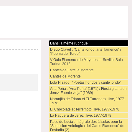
Dans la même rubrique
Diego Clavel : "Cante jondo, arte flamenco" /
"Poema del Toreo"
V Gala Flamenca de Mayores — Sevilla, Sala
Turina, 2012
Cantes de Estrella Morente
Cantes de Morente
Lola Hisado : "Poetas hondos y cante jondo"
Ana Peña : "Ana Peña" (1971) / Fiesta gitana en
Jerez. Fuente vieja" (1989)
Naranjito de Triana et El Turronero : live, 1977-
1978
El Chocolate et Terremoto : live, 1977-1978
La Paquera de Jerez : live, 1977-1978
Paco de Lucía : intégrale des falsetas pour la
"Selección Antológica del Cante Flamenco" de
Fosforito (2)