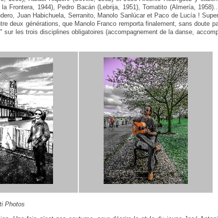
la Frontera, 1944), Pedro Bacán (Lebrija, 1951), Tomatito (Almería, 1958).
udero, Juan Habichuela, Serranito, Manolo Sanlúcar et Paco de Lucía ! Supe
re deux générations, que Manolo Franco remporta finalement, sans doute parc
" sur les trois disciplines obligatoires (accompagnement de la danse, acco
ti Photos