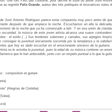
ion. Une fois n’est pas coutume, pour décrire le style du jeune José Anto
me au regretté
Felix Grande
, auteur des très poétiques et évocatrices notes d
de José Antonio Rodríguez parece estar compuesta muy poco antes de que 
stante después de que empiece la noche. Escuchamos en ella la delicadez
 misterio de la noche que ya ha comenzado a latir. Y en esa unión de clarid
a oscuridad, la música de este joven artista alcanza una suave contunden
re : el estilo (...) Sus bordones solemnes y carnales, sus arpegios limpí
conseguir la juventud únicamente socorrida por la templanza y la sabidurí
ntes que hoy es dado escuchar en el emocionante universo de la guitarra. 
tista no le estorba la juventud, pues la edad de su música contiene un enor
lamenca que le han antecedido, junto con un respeto puntual a lo que la guit
z : composition et guitare
nta)
nte" (Alegrías de Córdoba)
(Soleá)
uca)