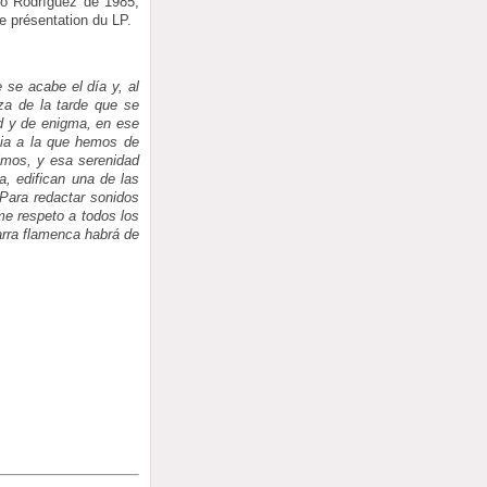
nio Rodríguez de 1985,
e présentation du LP.
se acabe el día y, al
a de la tarde que se
ad y de enigma, en ese
cia a la que hemos de
simos, y esa serenidad
a, edifican una de las
Para redactar sonidos
me respeto a todos los
arra flamenca habrá de