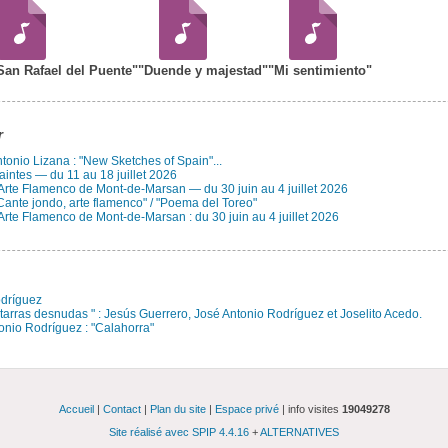
San Rafael del Puente"
"Duende y majestad"
"Mi sentimiento"
r
Antonio Lizana : "New Sketches of Spain"...
aintes — du 11 au 18 juillet 2026
 Arte Flamenco de Mont-de-Marsan — du 30 juin au 4 juillet 2026
Cante jondo, arte flamenco" / "Poema del Toreo"
Arte Flamenco de Mont-de-Marsan : du 30 juin au 4 juillet 2026
odríguez
itarras desnudas " : Jesús Guerrero, José Antonio Rodríguez et Joselito Acedo.
onio Rodríguez : "Calahorra"
Accueil
|
Contact
|
Plan du site
|
Espace privé
| info visites
19049278
Site réalisé avec SPIP 4.4.16
+
ALTERNATIVES