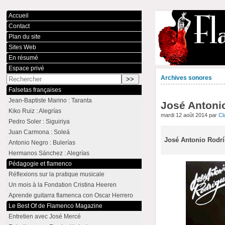
Accueil
Contact
Plan du site
Sites Web
En résumé
Espace privé
Archives sonores
Falsetas françaises
Jean-Baptiste Marino : Taranta
José Antonio
Kiko Ruiz : Alegrías
mardi 12 août 2014 par
Cl
Pedro Soler : Siguiriya
Juan Carmona : Soleá
José Antonio Rodríg
Antonio Negro : Bulerías
Hermanos Sánchez : Alegrías
Pédagogie et flamenco
Réflexions sur la pratique musicale
Un mois à la Fondation Cristina Heeren
Aprende guitarra flamenca con Oscar Herrero
Le Best Of de Flamenco Magazine
Entretien avec José Mercé