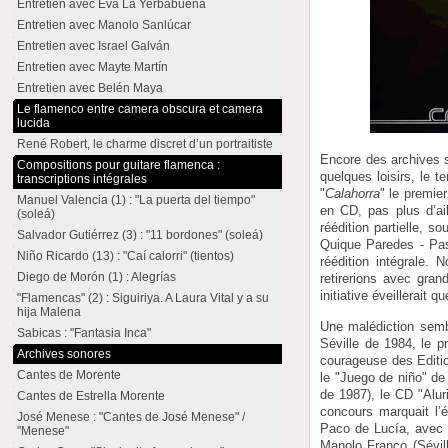
Entretien avec Eva La Yerbabuena
Entretien avec Manolo Sanlúcar
Entretien avec Israel Galván
Entretien avec Mayte Martín
Entretien avec Belén Maya
Le flamenco entre camera obscura et camera
lucida
René Robert, le charme discret d’un portraitiste
Encore des archives s
Compositions pour guitare flamenca :
quelques loisirs, le t
transcriptions intégrales
"
Calahorra
" le premie
Manuel Valencia (1) : "La puerta del tiempo"
en CD, pas plus d’ai
(soleá)
réédition partielle, 
Salvador Gutiérrez (3) : "11 bordones" (soleá)
Quique Paredes - Pasa
Niño Ricardo (13) : "Caí calorri" (tientos)
réédition intégrale.
Diego de Morón (1) : Alegrías
retirerions avec gran
initiative éveillerait 
"Flamencas" (2) : Siguiriya. A Laura Vital y a su
hija Malena
Une malédiction semb
Sabicas : "Fantasia Inca"
Séville de 1984, le p
Archives sonores
courageuse des Editio
Cantes de Morente
le "Juego de niño" de
de 1987), le CD "Alu
Cantes de Estrella Morente
concours marquait l’é
José Menese : "Cantes de José Menese" /
Paco de Lucía, avec u
"Menese"
Manolo Franco (Sévill