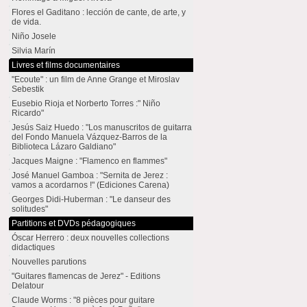
Flores el Gaditano : lección de cante, de arte, y
de vida.
Niño Josele
Silvia Marín
Livres et films documentaires
"Ecoute" : un film de Anne Grange et Miroslav
Sebestik
Eusebio Rioja et Norberto Torres :" Niño
Ricardo"
Jesús Saiz Huedo : "Los manuscritos de guitarra
del Fondo Manuela Vázquez-Barros de la
Biblioteca Lázaro Galdiano"
Jacques Maigne : "Flamenco en flammes"
José Manuel Gamboa : "Sernita de Jerez :
vamos a acordarnos !" (Ediciones Carena)
Georges Didi-Huberman : "Le danseur des
solitudes"
Partitions et DVDs pédagogiques
Óscar Herrero : deux nouvelles collections
didactiques
Nouvelles parutions
"Guitares flamencas de Jerez" - Editions
Delatour
Claude Worms : "8 pièces pour guitare