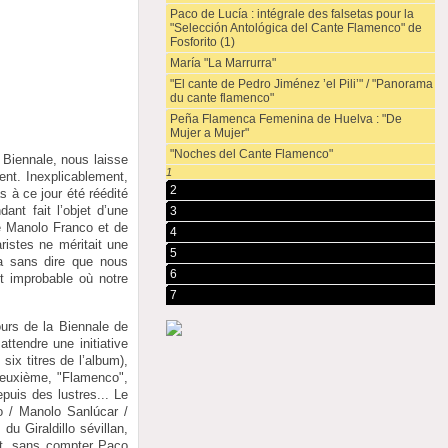
Paco de Lucía : intégrale des falsetas pour la
"Selección Antológica del Cante Flamenco" de
Fosforito (1)
María "La Marrurra"
"El cante de Pedro Jiménez ’el Pili’" / "Panorama
du cante flamenco"
Peña Flamenca Femenina de Huelva : "De
Mujer a Mujer"
"Noches del Cante Flamenco"
 Biennale, nous laisse
1
sent. Inexplicablement,
2
s à ce jour été réédité
ant fait l’objet d’une
3
de Manolo Franco et de
4
ristes ne méritait une
5
va sans dire que nous
6
nt improbable où notre
7
urs de la Biennale de
ttendre une initiative
ix titres de l’album),
 deuxième, "Flamenco",
uis des lustres... Le
to / Manolo Sanlúcar /
u Giraldillo sévillan,
ent, sans compter Paco