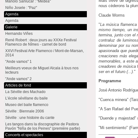
Mais trêve de digress
Manolo Sanlúcar : "Medea"
nous cèderons la plu
Niño Josele : "Paz"
Agenda
Claude Worms
Agenda
"
La música flamenca 
Galerie
mismo tiempo, un in
Hernando Viñes
termina, junto con el
contraluz de luminos
René Robert : deux jours au XXXe Festival
Flamenco de Nîmes - carnet de bord
denominar por su nomb
apasionada que puede 
XXVI Festival Arte Flamenco / Mont-de-Marsan,
2014
creaciones más elega
memorables, a este ar
"Ande vamos" 1
creadores de música f
Meilleurs voeux de Miguel Alcala à tous nos
ser en el futuro (...).
"
lecteurs
"Ande vamos" 2
Programme
Articles de fond
José Antonio Rodrígue
La Séville des Machado
L’école sévillane du baile
"Cuenca minera" (Tara
Museo del baile flamenco
"A San Rafael del Pue
Séville : Biennale 2006
Séville : une histoire du cante
"Duende y majestad" 
Les tangos dans la discographie de Pastora
"Mi sentimiento" (Farr
Pavón "Niña de los Peines" (première partie)
Concerts et spectacles