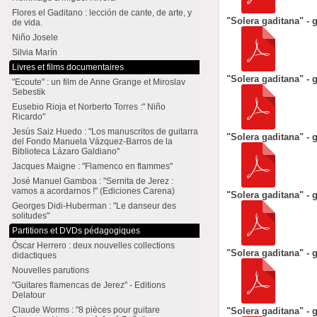
Flores el Gaditano : lección de cante, de arte, y
"Solera gaditana" - g
de vida.
Niño Josele
Silvia Marín
Livres et films documentaires
"Solera gaditana" - g
"Ecoute" : un film de Anne Grange et Miroslav
Sebestik
Eusebio Rioja et Norberto Torres :" Niño
Ricardo"
Jesús Saiz Huedo : "Los manuscritos de guitarra
"Solera gaditana" - g
del Fondo Manuela Vázquez-Barros de la
Biblioteca Lázaro Galdiano"
Jacques Maigne : "Flamenco en flammes"
José Manuel Gamboa : "Sernita de Jerez :
vamos a acordarnos !" (Ediciones Carena)
"Solera gaditana" - g
Georges Didi-Huberman : "Le danseur des
solitudes"
Partitions et DVDs pédagogiques
Óscar Herrero : deux nouvelles collections
"Solera gaditana" - g
didactiques
Nouvelles parutions
"Guitares flamencas de Jerez" - Editions
Delatour
Claude Worms : "8 pièces pour guitare
"Solera gaditana" - g