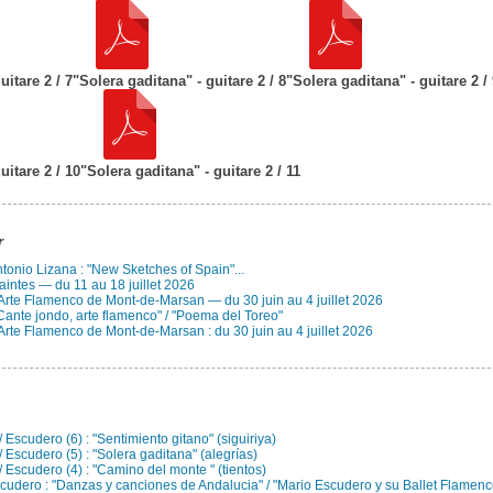
uitare 2 / 7
"Solera gaditana" - guitare 2 / 8
"Solera gaditana" - guitare 2 /
uitare 2 / 10
"Solera gaditana" - guitare 2 / 11
r
Antonio Lizana : "New Sketches of Spain"...
aintes — du 11 au 18 juillet 2026
 Arte Flamenco de Mont-de-Marsan — du 30 juin au 4 juillet 2026
Cante jondo, arte flamenco" / "Poema del Toreo"
Arte Flamenco de Mont-de-Marsan : du 30 juin au 4 juillet 2026
 Escudero (6) : "Sentimiento gitano" (siguiriya)
 Escudero (5) : "Solera gaditana" (alegrías)
/ Escudero (4) : "Camino del monte " (tientos)
cudero : "Danzas y canciones de Andalucia" / "Mario Escudero y su Ballet Flamenc