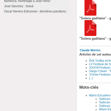
flamenca. Hommage à José Peña"
José Sánchez : Soleá
Oscar Herrero Ediciones : dernières parutions.
"Solera gaditana" - g
"Solera gaditana" - g
Claude Worms
Articles de cet auteu
Érik Truffaz et 
LV Festival de S
XXXVII Festival
Diego Clavel : "
37ème Festival 
[...]
Mots-clés
Mario Escudero
Sabicas /
Sabicas /
Sabicas 
Mario Es