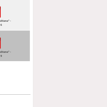
ditana" -
 6
ditana" -
 9