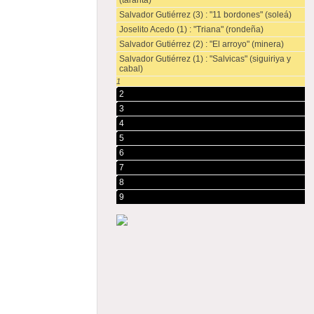
(taranta)
Salvador Gutiérrez (3) : "11 bordones" (soleá)
Joselito Acedo (1) : "Triana" (rondeña)
Salvador Gutiérrez (2) : "El arroyo" (minera)
Salvador Gutiérrez (1) : "Salvicas" (siguiriya y
cabal)
1
2
3
4
5
6
7
8
9