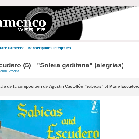
are flamenca : transcriptions intégrales
cudero (5) : "Solera gaditana" (alegrías)
laude Worms
rale de la composition de Agustín Castellón "Sabicas" et Mario Escudero