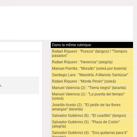
Dans la même rubrique
Rafael Riqueni : "Pureza" (tangos) / "Tiempos
pasados"
Rafael Riqueni : "Herencia" (alegría)
Manuel Parrilla : "Moraíto" (soleá por bulería)
Santiago Lara : "Maestría. A Manolo Sanlúcar"
Rafael Riqueni : "Monte Pirolo" (soleá)
.
Manuel Valencia (2) : "Tierra negra" (taranta)
Manuel Valencia (1) : "La puerta del tiempo"
(soleá)
Joselito Acedo (2) : "El jardín de las flores
amargas" (taranta)
Salvador Gutiérrez (6) : "El cuartillo" (tangos)
Salvador Gutiérrez (5) : "Plaza de Colón"
(alegría)
Salvador Gutiérrez (4) : "Dos guitarras para ti"