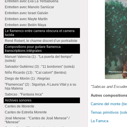
Entretien avec Eva La Yerbabuena
Entretien avec Manolo Sanlúcar
Entretien avec Israel Galván
Entretien avec Mayte Martín
Entretien avec Belén Maya
Le flamenco entre camera obscura et camera
lucida
René Robert, le charme discret d’un portraitiste
Compositions pour guitare flamenca :
transcriptions intégrales
Manuel Valencia (1) : "La puerta del tiempo"
(soleá)
Salvador Gutiérrez (3) : "11 bordones" (soleá)
Niño Ricardo (13) : "Caí calorri" (tientos)
Diego de Morón (1) : Alegrías
"Flamencas" (2) : Siguiriya. A Laura Vital y a su
"Sabicas and Escudero
hija Malena
Sabicas : "Fantasia Inca"
Autres compositions
Archives sonores
Camino del monte (tie
Cantes de Morente
Cantes de Estrella Morente
Temas primitivos (sol
José Menese : "Cantes de José Menese" /
La Farruca
"Menese"