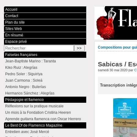
Accueil
Contact
Plan du site
Sites Web
En résumé
Espace privé
Compositions pour guit
Falsetas françaises
Jean-Baptiste Marino : Taranta
Sabicas / Es
Kiko Ruiz : Alegrías
samedi 30 mai 2020 par
C
Pedro Soler : Siguiriya
Juan Carmona : Soleá
Transcription intég
Antonio Negro : Bulerías
Hermanos Sánchez : Alegrías
Pédagogie et flamenco
Réflexions sur la pratique musicale
Un mois à la Fondation Cristina Heeren
Aprende guitarra flamenca con Oscar Herrero
Le Best Of de Flamenco Magazine
Entretien avec José Mercé