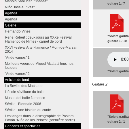
Manolo Sanlúcar : "Medea"
guitare 1 / 7
Niño Josele : "Paz"
Agenda
Agenda
Galerie
Hernando Viñes
"Solera gadita
René Robert : deux jours au XXXe Festival
guitare 1 / 10
Flamenco de Nîmes - carnet de bord
XXVI Festival Arte Flamenco / Mont-de-Marsan,
2014
"Ande vamos" 1
Meilleurs voeux de Miguel Alcala à tous nos
lecteurs
"Solera gadita
"Ande vamos" 2
Articles de fond
Guitare 2
La Séville des Machado
L’école sévillane du baile
Museo del baile flamenco
Séville : Biennale 2006
Séville : une histoire du cante
Les tangos dans la discographie de Pastora
"Solera gadita
Pavón "Niña de los Peines" (première partie)
guitare 2 / 1
Concerts et spectacles