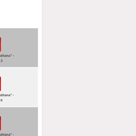
ditana" -
 3
ditana" -
 6
ditana" -