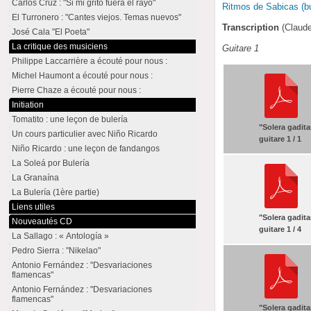
Carlos Cruz : "Si mi grito fuera el rayo"
Ritmos de Sabicas (bu
El Turronero : "Cantes viejos. Temas nuevos"
Transcription
(Claud
José Cala "El Poeta"
La critique des musiciens
Guitare 1
Philippe Laccarrière a écouté pour nous :
Michel Haumont a écouté pour nous :
Pierre Chaze a écouté pour nous :
Initiation
Tomatito : une leçon de bulería
"Solera gadita
Un cours particulier avec Niño Ricardo
guitare 1 / 1
Niño Ricardo : une leçon de fandangos
La Soleá por Bulería
La Granaína
La Bulería (1ère partie)
Liens utiles
"Solera gadita
Nouveautés CD
guitare 1 / 4
La Sallago : « Antología »
Pedro Sierra : "Nikelao"
Antonio Fernández : "Desvariaciones
flamencas"
Antonio Fernández : "Desvariaciones
flamencas"
"Solera gadita