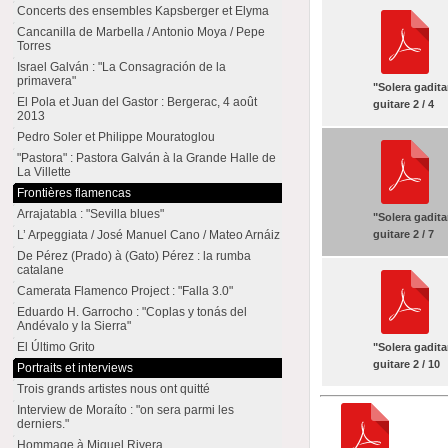
Concerts des ensembles Kapsberger et Elyma
Cancanilla de Marbella / Antonio Moya / Pepe
Torres
Israel Galván : "La Consagración de la
primavera"
"Solera gadita
El Pola et Juan del Gastor : Bergerac, 4 août
guitare 2 / 4
2013
Pedro Soler et Philippe Mouratoglou
"Pastora" : Pastora Galván à la Grande Halle de
La Villette
Frontières flamencas
Arrajatabla : "Sevilla blues"
"Solera gadita
L’ Arpeggiata / José Manuel Cano / Mateo Arnáiz
guitare 2 / 7
De Pérez (Prado) à (Gato) Pérez : la rumba
catalane
Camerata Flamenco Project : "Falla 3.0"
Eduardo H. Garrocho : "Coplas y tonás del
Andévalo y la Sierra"
El Último Grito
"Solera gadita
guitare 2 / 10
Portraits et interviews
Trois grands artistes nous ont quitté
Interview de Moraíto : "on sera parmi les
derniers."
Hommage à Miguel Rivera