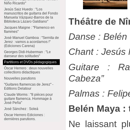
Niño Ricardo"
Jesús Saiz Huedo : "Los
manuscritos de guitarra del Fondo
Manuela Vázquez-Barros de la
Théâtre de Nî
Biblioteca Lázaro Galdiano"
Jacques Maigne : "Flamenco en
flammes"
Danse : Belén
José Manuel Gamboa : "Sernita de
Jerez : vamos a acordarnos !"
(Ediciones Carena)
Chant : Jesús
Georges Didi-Huberman : "Le
danseur des solitudes"
Partitions et DVDs pédagogiques
Guitare : Ra
Óscar Herrero : deux nouvelles
collections didactiques
Cabeza”
Nouvelles parutions
"Guitares flamencas de Jerez" -
Editions Delatour
Palmas : Feli
Claude Worms : "8 pièces pour
guitare flamenca. Hommage à
José Peña"
Belén Maya : 
José Sánchez : Soleá
Oscar Herrero Ediciones :
dernières parutions.
Ne laissant p