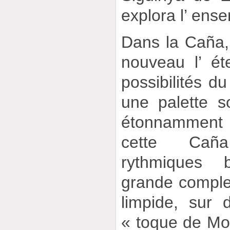
explora l’ ens
Dans la Caña,
nouveau l’ é
possibilités du 
une palette 
étonnamment r
cette Cañ
rythmiques b
grande complex
limpide, sur
« toque de Mor