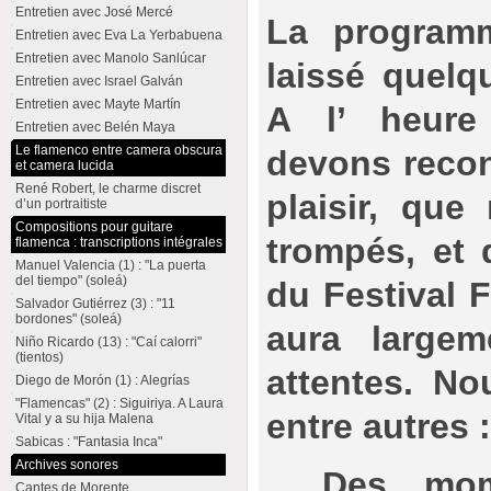
Entretien avec José Mercé
La programm
Entretien avec Eva La Yerbabuena
Entretien avec Manolo Sanlúcar
laissé quelqu
Entretien avec Israel Galván
Entretien avec Mayte Martín
A l’ heure
Entretien avec Belén Maya
Le flamenco entre camera obscura
devons recon
et camera lucida
René Robert, le charme discret
plaisir, que
d’un portraitiste
Compositions pour guitare
trompés, et 
flamenca : transcriptions intégrales
Manuel Valencia (1) : "La puerta
del tiempo" (soleá)
du Festival 
Salvador Gutiérrez (3) : "11
bordones" (soleá)
aura large
Niño Ricardo (13) : "Caí calorri"
(tientos)
attentes. No
Diego de Morón (1) : Alegrías
"Flamencas" (2) : Siguiriya. A Laura
entre autres 
Vital y a su hija Malena
Sabicas : "Fantasia Inca"
Archives sonores
_ Des mom
Cantes de Morente