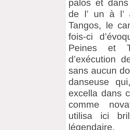
palos et dans
de l’ un à l’
Tangos, le can
fois-ci d’évo
Peines et Tr
d’exécution de
sans aucun dout
danseuse qui
excella dans 
comme novat
utilisa ici b
légendaire