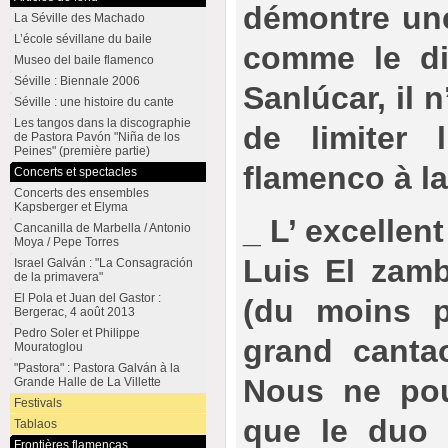
démontre une
La Séville des Machado
L’école sévillane du baile
comme le di
Museo del baile flamenco
Séville : Biennale 2006
Sanlúcar, il 
Séville : une histoire du cante
Les tangos dans la discographie
de limiter l
de Pastora Pavón "Niña de los
Peines" (première partie)
flamenco à la
Concerts et spectacles
Concerts des ensembles
Kapsberger et Elyma
_ L’ excellent
Cancanilla de Marbella / Antonio
Moya / Pepe Torres
Luis El zamb
Israel Galván : "La Consagración
de la primavera"
El Pola et Juan del Gastor :
(du moins p
Bergerac, 4 août 2013
Pedro Soler et Philippe
grand canta
Mouratoglou
"Pastora" : Pastora Galván à la
Nous ne pou
Grande Halle de La Villette
Festivals
que le duo i
Tablaos
Frontières flamencas