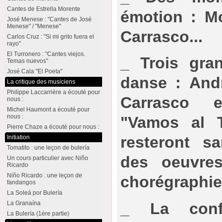
Cantes de Estrella Morente
émotion : Mo
José Menese : "Cantes de José
Menese" / "Menese"
Carrasco...
Carlos Cruz : "Si mi grito fuera el
rayo"
El Turronero : "Cantes viejos.
_ Trois gra
Temas nuevos"
José Cala "El Poeta"
danse : Andr
La critique des musiciens
Philippe Laccarrière a écouté pour
Carrasco 
nous :
Michel Haumont a écouté pour
nous :
"Vamos al T
Pierre Chaze a écouté pour nous :
resteront 
Initiation
Tomatito : une leçon de bulería
des oeuvre
Un cours particulier avec Niño
Ricardo
Niño Ricardo : une leçon de
chorégraphie
fandangos
La Soleá por Bulería
_ La conf
La Granaína
La Bulería (1ère partie)