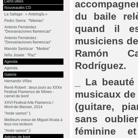
accompagne
Liens utiles
Nouveautés CD
du baile rel
La Sallago : « Antología »
Pedro Sierra : "Nikelao"
quand il e
Antonio Fernández :
"Desvariaciones flamencas"
musiciens de
Antonio Fernández :
"Desvariaciones flamencas"
Manolo Sanlúcar : "Medea"
Ramón Ca
Niño Josele : "Paz"
Agenda
Rodríguez.
Agenda
Galerie
_ La beauté
Hernando Viñes
René Robert : deux jours au XXXe
musicaux de 
Festival Flamenco de Nîmes -
carnet de bord
XXVI Festival Arte Flamenco /
(guitare, pi
Mont-de-Marsan, 2014
"Ande vamos" 1
sans oublie
Meilleurs voeux de Miguel Alcala à
tous nos lecteurs
féminine e
"Ande vamos" 2
Articles de fond