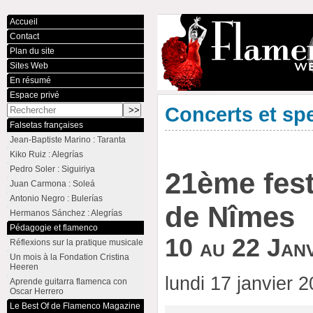
Accueil
Contact
Plan du site
Sites Web
En résumé
Espace privé
Concerts et sp
Falsetas françaises
Jean-Baptiste Marino : Taranta
Kiko Ruiz : Alegrías
Pedro Soler : Siguiriya
21ème fest
Juan Carmona : Soleá
Antonio Negro : Bulerías
de Nîmes
Hermanos Sánchez : Alegrías
Pédagogie et flamenco
10 au 22 Jan
Réflexions sur la pratique musicale
Un mois à la Fondation Cristina
Heeren
lundi 17 janvier 
Aprende guitarra flamenca con
Oscar Herrero
Le Best Of de Flamenco Magazine