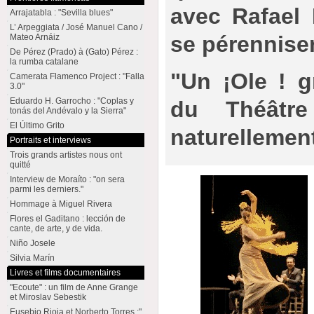
avec Rafael 
Arrajatabla : "Sevilla blues"
L’ Arpeggiata / José Manuel Cano /
se pérennise
Mateo Arnáiz
De Pérez (Prado) à (Gato) Pérez :
la rumba catalane
"Un ¡Ole ! g
Camerata Flamenco Project : "Falla
3.0"
Eduardo H. Garrocho : "Coplas y
du Théâtr
tonás del Andévalo y la Sierra"
El Último Grito
naturellement,
Portraits et interviews
Trois grands artistes nous ont
quitté
Interview de Moraíto : "on sera
parmi les derniers."
Hommage à Miguel Rivera
Flores el Gaditano : lección de
cante, de arte, y de vida.
Niño Josele
Silvia Marín
Livres et films documentaires
"Ecoute" : un film de Anne Grange
et Miroslav Sebestik
Eusebio Rioja et Norberto Torres :"