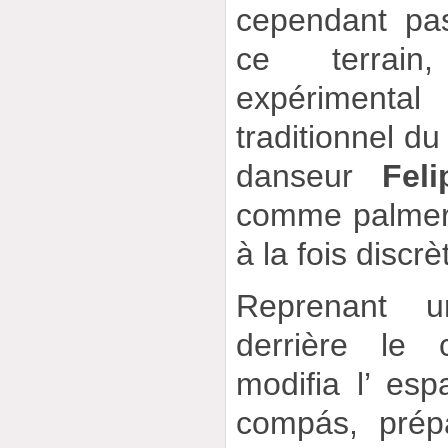
cependant pa
ce terrain
expérimenta
traditionnel du
danseur
Fel
comme palmero,
à la fois discrè
Reprenant 
derrière le 
modifia l’ es
compás, prép