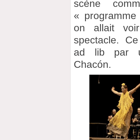
scène comm
« programme 
on allait vo
spectacle. Ce
ad lib par 
Chacón.