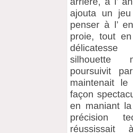
arrière, à l’ 
ajouta un jeu
penser à l’ e
proie, tout en
délicatess
silhouette 
poursuivit p
maintenait l
façon spectacul
en maniant la
précision t
réussissait 