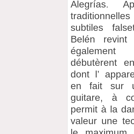
Alegrías. A
traditionnel
subtiles fals
Belén revint
également tr
débutèrent en
dont l’ appare
en fait sur 
guitare, à c
permit à la d
valeur une tec
le maximum d