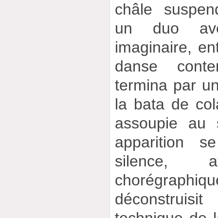
châle suspen
un duo ave
imaginaire, en
danse conte
termina par u
la bata de col
assoupie au 
apparition s
silence,
chorégraphiq
déconstruis
technique de 