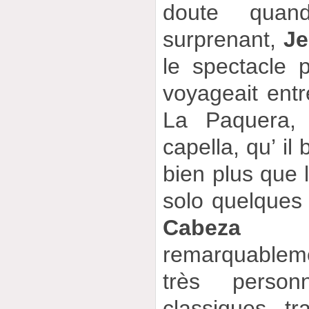
doute quan
surprenant,
J
le spectacle
voyageait ent
La Paquera, 
capella, qu’ il 
bien plus que l
solo quelques
Cabeza
se 
remarquablem
très personn
classiques tr