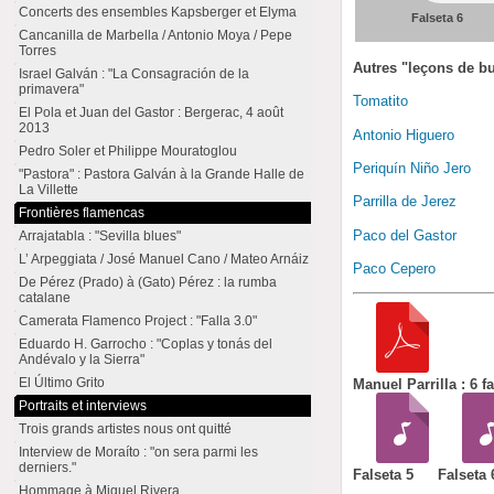
Concerts des ensembles Kapsberger et Elyma
Falseta 6
Cancanilla de Marbella / Antonio Moya / Pepe
Torres
Autres "leçons de b
Israel Galván : "La Consagración de la
primavera"
Tomatito
El Pola et Juan del Gastor : Bergerac, 4 août
2013
Antonio Higuero
Pedro Soler et Philippe Mouratoglou
Periquín Niño Jero
"Pastora" : Pastora Galván à la Grande Halle de
La Villette
Parrilla de Jerez
Frontières flamencas
Paco del Gastor
Arrajatabla : "Sevilla blues"
L’ Arpeggiata / José Manuel Cano / Mateo Arnáiz
Paco Cepero
De Pérez (Prado) à (Gato) Pérez : la rumba
catalane
Camerata Flamenco Project : "Falla 3.0"
Eduardo H. Garrocho : "Coplas y tonás del
Andévalo y la Sierra"
El Último Grito
Manuel Parrilla : 6 f
Portraits et interviews
Trois grands artistes nous ont quitté
Interview de Moraíto : "on sera parmi les
derniers."
Falseta 5
Falseta 
Hommage à Miguel Rivera