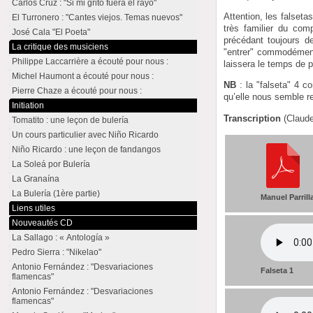
Carlos Cruz : "Si mi grito fuera el rayo"
Attention, les falset
El Turronero : "Cantes viejos. Temas nuevos"
très familier du com
José Cala "El Poeta"
précédant toujours d
La critique des musiciens
"entrer" commodément
Philippe Laccarrière a écouté pour nous :
laissera le temps de p
Michel Haumont a écouté pour nous :
NB
: la "falseta" 4 c
Pierre Chaze a écouté pour nous :
qu’elle nous semble r
Initiation
Transcription
(Claud
Tomatito : une leçon de bulería
Un cours particulier avec Niño Ricardo
Niño Ricardo : une leçon de fandangos
La Soleá por Bulería
La Granaína
La Bulería (1ère partie)
Manuel Parrilla
Liens utiles
Nouveautés CD
La Sallago : « Antología »
Pedro Sierra : "Nikelao"
Antonio Fernández : "Desvariaciones
Falseta 1
flamencas"
Antonio Fernández : "Desvariaciones
flamencas"