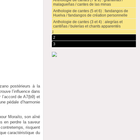
Anthologie de cantes (7 à 9) : granaínas /
malagueñas / cantes de las minas
Anthologie de cantes (5 et 6) : fandangos de
Huelva / fandangos de création personnelle
Anthologie de cantes (3 et 4) : alegrías et
cantiñas / bulerías et chants apparentés
1
2
3
zano postérieurs à la
trouve l’influence dans
 l’accord de A7(b9) et
 une pédale d’harmonie
pour Moraíto, son aîné
s en perdre la saveur
contretemps, risquent
que caractéristique du