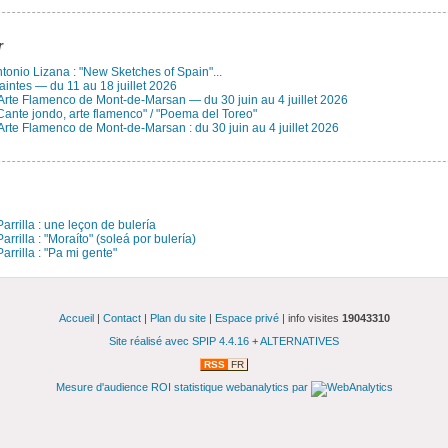
r
Antonio Lizana : "New Sketches of Spain"...
aintes — du 11 au 18 juillet 2026
 Arte Flamenco de Mont-de-Marsan — du 30 juin au 4 juillet 2026
Cante jondo, arte flamenco" / "Poema del Toreo"
Arte Flamenco de Mont-de-Marsan : du 30 juin au 4 juillet 2026
arrilla : une leçon de bulería
rrilla : "Moraíto" (soleá por bulería)
arrilla : "Pa mi gente"
Accueil
|
Contact
|
Plan du site
|
Espace privé
| info visites
19043310
Site réalisé avec SPIP 4.4.16
+
ALTERNATIVES
RSS
FR
Mesure d'audience ROI statistique webanalytics par