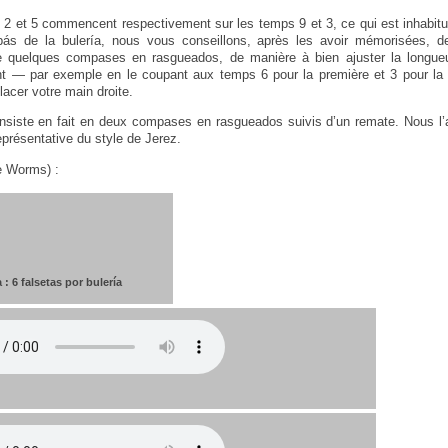
as 2 et 5 commencent respectivement sur les temps 9 et 3, ce qui est inhabitu
pás de la bulería, nous vous conseillons, après les avoir mémorisées, de 
e quelques compases en rasgueados, de manière à bien ajuster la longueu
 — par exemple en le coupant aux temps 6 pour la première et 3 pour la
lacer votre main droite.
onsiste en fait en deux compases en rasgueados suivis d’un remate. Nous l’
eprésentative du style de Jerez.
e Worms) :
 : 6 falsetas por bulería