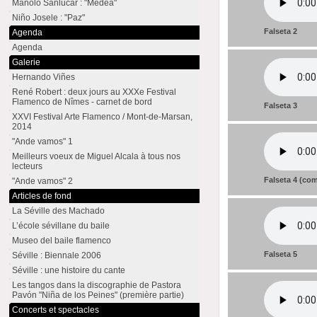
Manolo Sanlúcar : "Medea"
Niño Josele : "Paz"
Falseta 2
Agenda
Agenda
Galerie
Hernando Viñes
René Robert : deux jours au XXXe Festival
Flamenco de Nîmes - carnet de bord
Falseta 3
XXVI Festival Arte Flamenco / Mont-de-Marsan,
2014
"Ande vamos" 1
Meilleurs voeux de Miguel Alcala à tous nos
lecteurs
Falseta 4 (co
"Ande vamos" 2
Articles de fond
La Séville des Machado
L’école sévillane du baile
Museo del baile flamenco
Falseta 5
Séville : Biennale 2006
Séville : une histoire du cante
Les tangos dans la discographie de Pastora
Pavón "Niña de los Peines" (première partie)
Concerts et spectacles