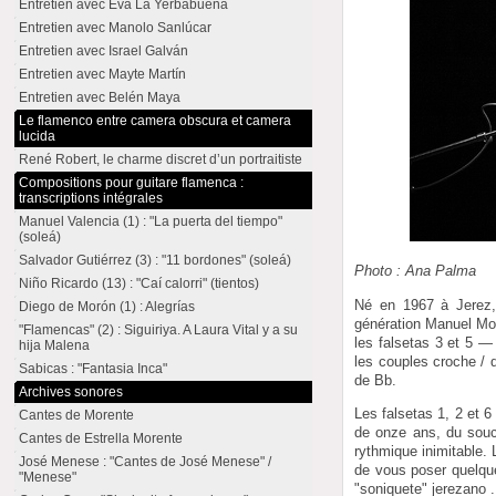
Entretien avec Eva La Yerbabuena
Entretien avec Manolo Sanlúcar
Entretien avec Israel Galván
Entretien avec Mayte Martín
Entretien avec Belén Maya
Le flamenco entre camera obscura et camera
lucida
René Robert, le charme discret d’un portraitiste
Compositions pour guitare flamenca :
transcriptions intégrales
Manuel Valencia (1) : "La puerta del tiempo"
(soleá)
Salvador Gutiérrez (3) : "11 bordones" (soleá)
Photo : Ana Palma
Niño Ricardo (13) : "Caí calorri" (tientos)
Né en 1967 à Jerez
Diego de Morón (1) : Alegrías
génération Manuel Mora
"Flamencas" (2) : Siguiriya. A Laura Vital y a su
les falsetas 3 et 5 —
hija Malena
les couples croche / 
Sabicas : "Fantasia Inca"
de Bb.
Archives sonores
Les falsetas 1, 2 et 
Cantes de Morente
de onze ans, du souc
Cantes de Estrella Morente
rythmique inimitable
José Menese : "Cantes de José Menese" /
de vous poser quelque
"Menese"
"soniquete" jerezano .