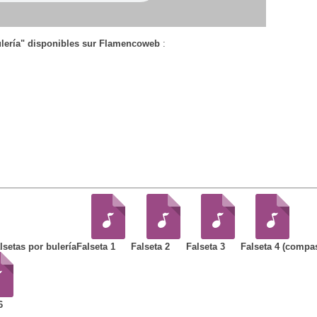
ulería" disponibles sur Flamencoweb
:
alsetas por bulería
Falseta 1
Falseta 2
Falseta 3
Falseta 4 (compa
6