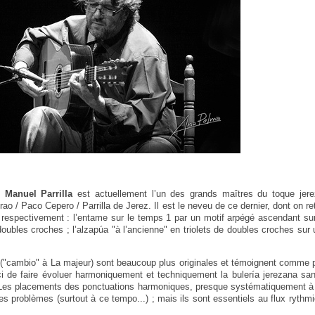
,
Manuel Parrilla
est actuellement l’un des grands maîtres du toque jere
o / Paco Cepero / Parrilla de Jerez. Il est le neveu de ce dernier, dont on re
 respectivement : l’entame sur le temps 1 par un motif arpégé ascendant sur
doubles croches ; l’alzapúa "à l’ancienne" en triolets de doubles croches sur
6 ("cambio" à La majeur) sont beaucoup plus originales et témoignent comme 
i de faire évoluer harmoniquement et techniquement la bulería jerezana san
. Les placements des ponctuations harmoniques, presque systématiquement à 
s problèmes (surtout à ce tempo...) ; mais ils sont essentiels au flux rythmi