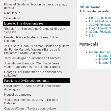
Flores el Gaditano : lección de cante, de arte, y
Claude Worms
de vida.
Articles de cet auteu
Niño Josele
Érik Truffaz et 
Silvia Marín
LV Festival de S
Livres et films documentaires
XXXVII Festival
Diego Clavel : "
"Ecoute" : un film de Anne Grange et Miroslav
37ème Festival 
Sebestik
[...]
Eusebio Rioja et Norberto Torres :" Niño
Ricardo"
Mots-clés
Jesús Saiz Huedo : "Los manuscritos de guitarra
del Fondo Manuela Vázquez-Barros de la
Manuel Parrilla
Biblioteca Lázaro Galdiano"
Manuel P
Jacques Maigne : "Flamenco en flammes"
Manuel Pa
Manuel P
José Manuel Gamboa : "Sernita de Jerez :
vamos a acordarnos !" (Ediciones Carena)
Georges Didi-Huberman : "Le danseur des
solitudes"
Partitions et DVDs pédagogiques
Óscar Herrero : deux nouvelles collections
didactiques
Nouvelles parutions
"Guitares flamencas de Jerez" - Editions
Delatour
Claude Worms : "8 pièces pour guitare