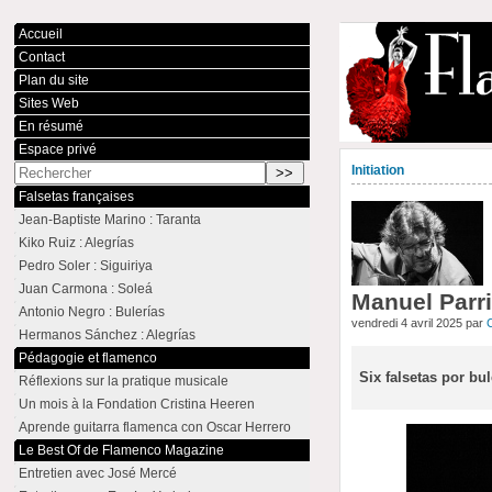
Accueil
Contact
Plan du site
Sites Web
En résumé
Espace privé
Initiation
Falsetas françaises
Jean-Baptiste Marino : Taranta
Kiko Ruiz : Alegrías
Pedro Soler : Siguiriya
Juan Carmona : Soleá
Manuel Parri
Antonio Negro : Bulerías
vendredi 4 avril 2025 par
Hermanos Sánchez : Alegrías
Pédagogie et flamenco
Six falsetas por bu
Réflexions sur la pratique musicale
Un mois à la Fondation Cristina Heeren
Aprende guitarra flamenca con Oscar Herrero
Le Best Of de Flamenco Magazine
Entretien avec José Mercé