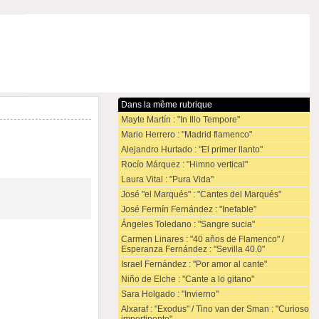
Dans la même rubrique
Mayte Martín : "In Illo Tempore"
Mario Herrero : "Madrid flamenco"
Alejandro Hurtado : "El primer llanto"
Rocío Márquez : "Himno vertical"
Laura Vital : "Pura Vida"
José "el Marqués" : "Cantes del Marqués"
José Fermín Fernández : "Inefable"
Ángeles Toledano : "Sangre sucia"
Carmen Linares : "40 años de Flamenco" /
Esperanza Fernández : "Sevilla 40.0"
Israel Fernández : "Por amor al cante"
Niño de Elche : "Cante a lo gitano"
Sara Holgado : "Invierno"
Alxaraf : "Exodus" / Tino van der Sman : "Curioso