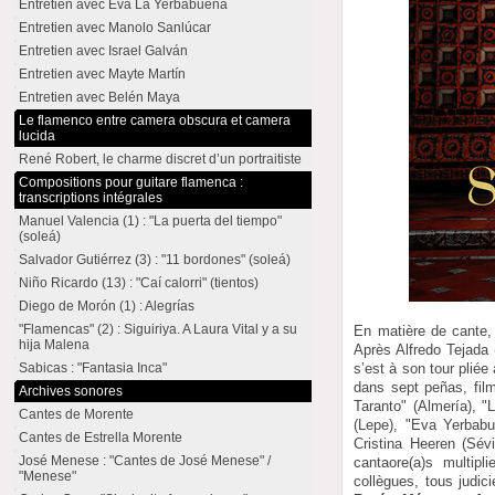
Entretien avec Eva La Yerbabuena
Entretien avec Manolo Sanlúcar
Entretien avec Israel Galván
Entretien avec Mayte Martín
Entretien avec Belén Maya
Le flamenco entre camera obscura et camera
lucida
René Robert, le charme discret d’un portraitiste
Compositions pour guitare flamenca :
transcriptions intégrales
Manuel Valencia (1) : "La puerta del tiempo"
(soleá)
Salvador Gutiérrez (3) : "11 bordones" (soleá)
Niño Ricardo (13) : "Caí calorri" (tientos)
Diego de Morón (1) : Alegrías
"Flamencas" (2) : Siguiriya. A Laura Vital y a su
En matière de cante,
hija Malena
Après Alfredo Tejada 
Sabicas : "Fantasia Inca"
s’est à son tour pliée
dans sept peñas, fi
Archives sonores
Taranto" (Almería), 
Cantes de Morente
(Lepe), "Eva Yerbabue
Cantes de Estrella Morente
Cristina Heeren (Sévi
José Menese : "Cantes de José Menese" /
cantaore(a)s multipl
"Menese"
collègues, tous judi