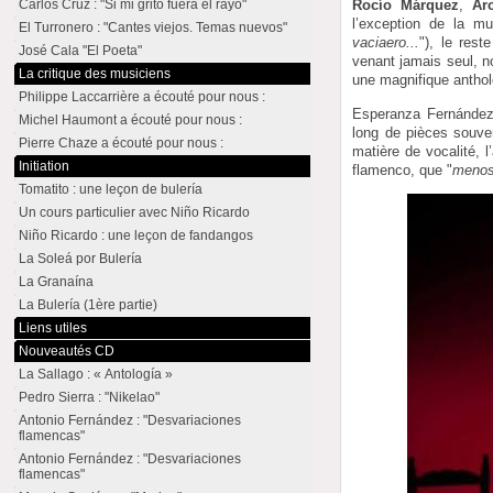
Carlos Cruz : "Si mi grito fuera el rayo"
Rocío Márquez
,
Ar
l’exception de la m
El Turronero : "Cantes viejos. Temas nuevos"
vaciaero...
"), le res
José Cala "El Poeta"
venant jamais seul, n
La critique des musiciens
une magnifique anthol
Philippe Laccarrière a écouté pour nous :
Esperanza Fernández 
Michel Haumont a écouté pour nous :
long de pièces souven
Pierre Chaze a écouté pour nous :
matière de vocalité, 
Initiation
flamenco, que "
menos
Tomatito : une leçon de bulería
Un cours particulier avec Niño Ricardo
Niño Ricardo : une leçon de fandangos
La Soleá por Bulería
La Granaína
La Bulería (1ère partie)
Liens utiles
Nouveautés CD
La Sallago : « Antología »
Pedro Sierra : "Nikelao"
Antonio Fernández : "Desvariaciones
flamencas"
Antonio Fernández : "Desvariaciones
flamencas"