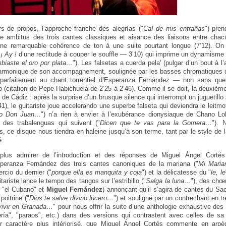
s de propos, l’approche franche des alegrías ("
Caí de mis entrañas
") pren
ste ambitus des trois cantes classiques et aisance des liaisons entre cha
 une remarquable cohérence de ton à une suite pourtant longue (7’12). On 
n
¡ Ay !
d’une rectitude à couper le souffle — 3’10) qui imprime un dynamisme i
biaste el oro por plata…
"). Les falsetas a cuerda pela’ (pulgar d’un bout à l
 harmonique de son accompagnement, soulignée par les basses chromatiques d
t parfaitement au chant torrentiel d’Esperanza Fernández — non sans que
 (citation de Pepe Habichuela de 2’25 à 2’46). Comme il se doit, la deuxième 
 de Cádiz : après la surprise d’un brusque silence qui interrompt un juguetillo
41), le guitariste joue accelerando une superbe falseta qui deviendra le leitmot
do Don Juan…
") n’a rien à envier à l’exubérance dionysiaque de Chano Lo
des trabalenguas qui suivent ("
Dicen que te vas para la Gomera…
"). 
s, ce disque nous tiendra en haleine jusqu’à son terme, tant par le style de 
é.
plus admirer de l’introduction et des réponses de Miguel Ángel Cortés 
 Esperanza Fernández des trois cantes canoniques de la mariana ("
Mi Maria
rcio du dernier ("
porque ella es manquita y coja
") et la délicatesse du "
le, le
ariste lance le tempo des tangos sur l’estribillo ("
Salga la luna…
"), des chœ
"el Cubano" et
Miguel Fernández
) annonçant qu’il s’agira de cantes du Sac
poitrine ("
Dios te salve divino lucero…
") et souligné par un contrechant en t
vivir en Granada…
" pour nous offrir la suite d’une anthologie exhaustive de
ía", "paraos", etc.) dans des versions qui contrastent avec celles de sa 
ur caractère plus intériorisé, que Miguel Ángel Cortés commente en arpè