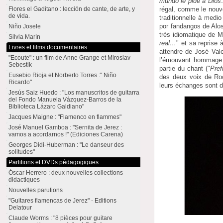
mundo le pide a Dio
régal, comme le nouve
Flores el Gaditano : lección de cante, de arte, y
de vida.
traditionnelle à medio
por fandangos de Alo
Niño Josele
très idiomatique de M
Silvia Marín
real…
" et sa reprise
Livres et films documentaires
attendre de José Vale
"Ecoute" : un film de Anne Grange et Miroslav
l’émouvant hommage e
Sebestik
partie du chant ("
Pref
Eusebio Rioja et Norberto Torres :" Niño
des deux voix de Rocí
Ricardo"
leurs échanges sont d
Jesús Saiz Huedo : "Los manuscritos de guitarra
del Fondo Manuela Vázquez-Barros de la
Biblioteca Lázaro Galdiano"
Jacques Maigne : "Flamenco en flammes"
José Manuel Gamboa : "Sernita de Jerez :
vamos a acordarnos !" (Ediciones Carena)
Georges Didi-Huberman : "Le danseur des
solitudes"
Partitions et DVDs pédagogiques
Óscar Herrero : deux nouvelles collections
didactiques
Nouvelles parutions
"Guitares flamencas de Jerez" - Editions
Delatour
Claude Worms : "8 pièces pour guitare