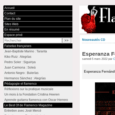
Accueil
Contact
Plan du site
Sites Web
En résumé
Espace privé
Nouveautés CD
Falsetas françaises
Jean-Baptiste Marino : Taranta
Esperanza Fe
Kiko Ruiz : Alegrías
samedi 5 mars 2022 par
C
Pedro Soler : Siguiriya
Juan Carmona : Soleá
Esperanza Fernánde
Antonio Negro : Bulerías
Hermanos Sánchez : Alegrías
Pédagogie et flamenco
Réflexions sur la pratique musicale
Un mois à la Fondation Cristina Heeren
Aprende guitarra flamenca con Oscar Herrero
Le Best Of de Flamenco Magazine
Entretien avec José Mercé