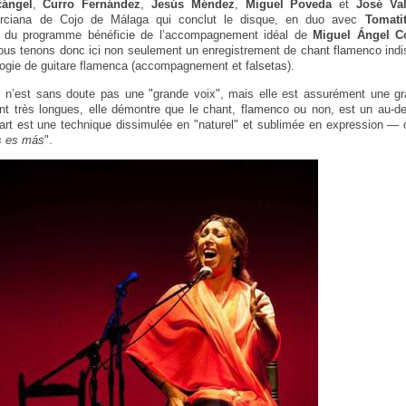
cángel
,
Curro Fernández
,
Jesús Méndez
,
Miguel Poveda
et
José Val
urciana de Cojo de Málaga qui conclut le disque, en duo avec
Tomati
te du programme bénéficie de l’accompagnement idéal de
Miguel Ángel C
ous tenons donc ici non seulement un enregistrement de chant flamenco ind
ogie de guitare flamenca (accompagnement et falsetas).
n’est sans doute pas une "grande voix", mais elle est assurément une gra
t très longues, elle démontre que le chant, flamenco ou non, est un au-de
l’art est une technique dissimulée en "naturel" et sublimée en expression —
 es más
".