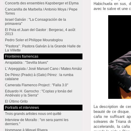
Concerts des ensembles Kapsberger et Elyma
Habichuela en sus, d
avec le salve et une c
Cancanilla de Marbella / Antonio Moya / Pepe
Torres
Israel Galván : "La Consagración de la
primavera"
El Pola et Juan del Gastor : Bergerac, 4 août
2013
Pedro Soler et Philippe Mouratoglou
"Pastora" : Pastora Galván à la Grande Halle de
La Villette
Frontières flamencas
Arrajatabla : "Sevilla blues"
L’ Arpeggiata / José Manuel Cano / Mateo Arnáiz
De Pérez (Prado) à (Gato) Pérez : la rumba
catalane
Camerata Flamenco Project : "Falla 3.0"
Eduardo H. Garrocho : "Coplas y tonás del
Andévalo y la Sierra"
El Último Grito
La description de ce
Portraits et interviews
beauté de ce disque.
Trois grands artistes nous ont quitté
caña ne suffisant ap
Interview de Moraíto : "on sera parmi les
soleares de Triana do
derniers."
accelerando, la caña
Hommage à Miguel Rivera