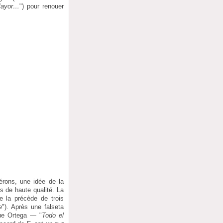
 Mayor…
") pour renouer
érons, une idée de la
 de haute qualité. La
e la précède de trois
e
"). Après une falseta
que Ortega — "
Todo el