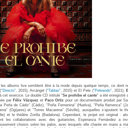
 les albums live semblent être à la mode depuis quelque temps, ce dont n
(
"Directo"
, 2015), Arcángel (
"Tablao"
, 2015) et El Pele (
"Peleando"
, 2021),
E
 à cet exercice. Le double CD intitulé "
Se prohibe el cante
" a été enregistré
lmée par
Félix Vázquez
et
Paco Ortiz
pour un documentaire produit par Sa
"La Perla de Cádiz" (Cádiz), "Peña Femenina" (Huelva), "Peña flamenca" (J
na" (Ogíjares) et "Torres Macarena" (Séville), auxquelles s’ajoutent le t
lle) et le théâtre Zorilla (Badalona). Cependant, le projet est original : al
ient les collaborations avec des guitaristes, Esperanza Fernández a invi
cieusement choisis selon les palos, avec lesquels elle chante en mano a m