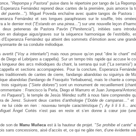
once, "
Repompa y Pastora
" puise dans le répertoire por tango de La Repom
 Esperanza Fernández reprend deux cantes de la première, puis amorce la t
o del puente…
"). Miguel Poveda enchaîne avec quatre tangos de Pastora : l
eranza Fernández et ses longues paraphrases sur le souffle, très ornées,
a a le dernier mot ("
Estando en una pinea…
") sur une nouvelle leçon d’harmo
es deux peteneras de Pastora Pavón ("
Penitencia
"), initiées sans introd
ion en dialogue aigus/graves sur la séquence harmonique de l’estribillo, e
on d’Esperanza Fernández qui atteint des sommets d’émotion avec une grand
rayonnante de sa conduite mélodique.
avertit ("
Voy a intentarlo
") mais nous prouve qu’on peut "dire le chant" m
a de Diego el Lebrijano a cappella). Sur un tempo très rapide qui accuse le co
 longueur des arcs mélodiques du chant, la serrana qui suit ("
La serranía
") 
cappella et sections accompagnées. Pour la conclure, Esperanza Fernánde
pes traditionnels de cantes de cierre, fandango abandolao ou siguiriya de Mar
ique abandolao (fandango de Frasquito Yerbabuena), mais le chante a compás
 trois siguiriyas ("
Siete dolores
") sont un monument de recueillement (cha
commentaire : Francisco la Perla, Diego el Marrurro et Juan Junquera/Anto
 mi Paquera
"), le temple de Jesús Méndez suffit à nous faire comprendre qu
 de Jerez. Suivent deux cantes d’anthologie ("
Doble de campanas…
" et
ne lui cède en rien : nouveau temple caractéristique ("
¡ Ay li li li li… 
 Miguel Ángel Cortés n’est pas en reste et s’en donne à cœur joie (une 
e de son de
Manu Muñeca
est à la hauteur de projet. "
Se prohibe el cante
" 
ois sans concessions, aisé d’accès et, ce qui ne gâte rien, d’une évidente sé