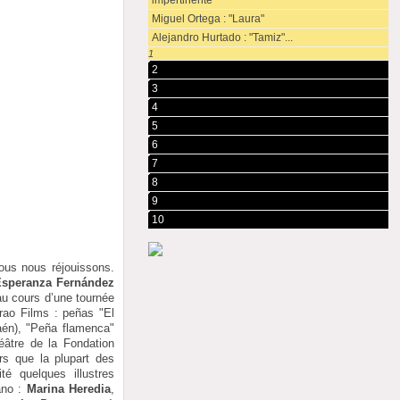
impertinente"
Miguel Ortega : "Laura"
Alejandro Hurtado : "Tamiz"...
1
2
3
4
5
6
7
8
9
10
ous nous réjouissons.
speranza Fernández
 au cours d’une tournée
rao Films : peñas "El
aén), "Peña flamenca"
héâtre de la Fondation
ors que la plupart des
té quelques illustres
ano :
Marina Heredia
,