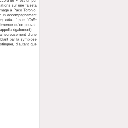
ccord de F, est un pur
ations sur une falseta
mage à Paco Toronjo,
sur un accompagnement
no, niña…
" puis "
Calle
éhémence qu’on pouvait
 cappella également) —
malheureusement d’une
oublant par la symbiose
stinguer, d’autant que