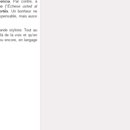
encia
. Par contre, à
to
("
Échese usted al
ortés
. Un bonheur ne
ispensable, mais aussi
nde styliste. Tout au
là de la voix et qu’en
 ou encore, en langage