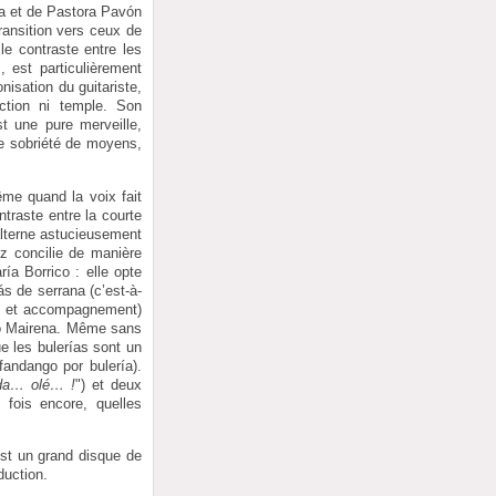
pa et de Pastora Pavón
ransition vers ceux de
e contraste entre les
 est particulièrement
nisation du guitariste,
uction ni temple. Son
st une pure merveille,
e sobriété de moyens,
ême quand la voix fait
ntraste entre la courte
alterne astucieusement
z concilie de manière
ía Borrico : elle opte
 de serrana (c’est-à-
nt et accompagnement)
nio Mairena. Même sans
e les bulerías sont un
 fandango por bulería).
anda… olé… !
") et deux
fois encore, quelles
est un grand disque de
duction.