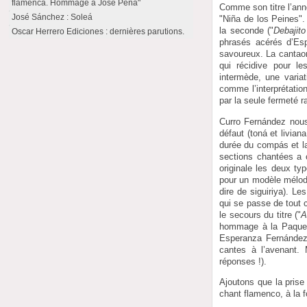
flamenca. Hommage à José Peña"
Comme son titre l’ann
José Sánchez : Soleá
"Niña de los Peines".
la seconde ("
Debajit
Oscar Herrero Ediciones : dernières parutions.
phrasés acérés d’Esp
savoureux. La cantaor
qui récidive pour l
intermède, une variat
comme l’interprétati
par la seule fermeté 
Curro Fernández nous 
défaut (toná et livian
durée du compás et la
sections chantées a 
originale les deux ty
pour un modèle mélod
dire de siguiriya). Les
qui se passe de tout 
le secours du titre ("
A
hommage à la Paquera
Esperanza Fernández 
cantes à l’avenant.
réponses !).
Ajoutons que la pris
chant flamenco, à la f