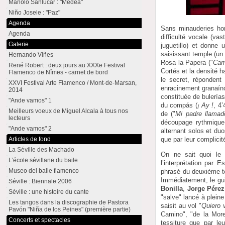
Manolo Sanlúcar : "Medea"
Niño Josele : "Paz"
Agenda
Sans minauderies hor
Agenda
difficulté vocale (va
Galerie
juguetillo) et donne
saisissant temple (u
Hernando Viñes
Rosa la Papera ("
Cam
René Robert : deux jours au XXXe Festival
Cortés et la densité
Flamenco de Nîmes - carnet de bord
le secret, réponden
XXVI Festival Arte Flamenco / Mont-de-Marsan,
enracinement granaíno
2014
constituée de bulerías
"Ande vamos" 1
du compás (
¡ Ay !
, 4’
Meilleurs voeux de Miguel Alcala à tous nos
de ("
Mi padre llama
lecteurs
découpage rythmique 
"Ande vamos" 2
alternant solos et duo
Articles de fond
que par leur complicit
La Séville des Machado
On ne sait quoi le 
L’école sévillane du baile
l’interprétation par
Museo del baile flamenco
phrasé du deuxième te
Immédiatement, le guit
Séville : Biennale 2006
Bonilla
,
Jorge Pérez
Séville : une histoire du cante
"salve" lancé à pleine 
Les tangos dans la discographie de Pastora
saisit au vol "
Quiero 
Pavón "Niña de los Peines" (première partie)
Camino", "de la Morer
Concerts et spectacles
tessiture que par le