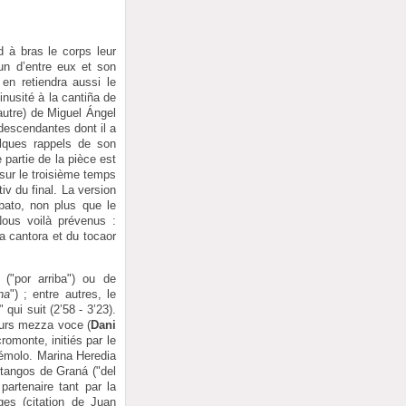
d à bras le corps leur
cun d’entre eux et son
en retiendra aussi le
nusité à la cantiña de
’autre) de Miguel Ángel
escendantes dont il a
lques rappels de son
partie de la pièce est
 sur le troisième temps
iv du final. La version
bato, non plus que le
Nous voilà prévenus :
la cantora et du tocaor
("por arriba") ou de
na
") ; entre autres, le
" qui suit (2’58 - 3’23).
urs mezza voce (
Dani
romonte, initiés par le
rémolo. Marina Heredia
s tangos de Graná ("del
partenaire tant par la
ges (citation de Juan