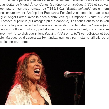
s…
"). Le découpage du dernier cante et de son enchaînement conclusif sur l’a
au récital de Miguel Ángel Cortés (sa réponse en arpèges à 3’38 et ses vari
 compás et leur triple remate, de 7’15 à 8’01). "
Estaba soñando
" est un hom
sno, naturellement. Arcángel et Esperanza Fernández alternent les cantes 
iguel Ángel Cortés, avec la coda à deux voix qui s’impose : "
Vente al Alos
 à l’octave supérieur (sur arpèges puis a cappella). Les tonás ont toute la v
ncia, à laquelle fait écho Esperanza Fernández par la cabal de Siverio (a
n voix off de Fosforito, partiellement superposé au chant, nous prive 
iero morir
". Le diptyque milonga/guajira ("
Allá en el 57
") est délicieux et tr
o Márquez et d’Esperanza Fernández, qu’il est par instants difficile de di
e plus en plus serrés.