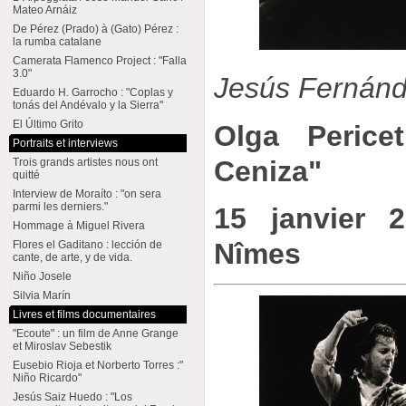
Mateo Arnáiz
De Pérez (Prado) à (Gato) Pérez :
la rumba catalane
Camerata Flamenco Project : "Falla
3.0"
Jesús Fernán
Eduardo H. Garrocho : "Coplas y
tonás del Andévalo y la Sierra"
El Último Grito
Olga Perice
Portraits et interviews
Ceniza"
Trois grands artistes nous ont
quitté
Interview de Moraíto : "on sera
parmi les derniers."
15 janvier 
Hommage à Miguel Rivera
Nîmes
Flores el Gaditano : lección de
cante, de arte, y de vida.
Niño Josele
Silvia Marín
Livres et films documentaires
"Ecoute" : un film de Anne Grange
et Miroslav Sebestik
Eusebio Rioja et Norberto Torres :"
Niño Ricardo"
Jesús Saiz Huedo : "Los