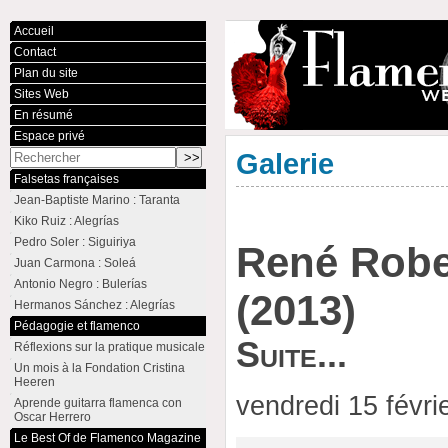
Accueil
Contact
Plan du site
Sites Web
En résumé
Espace privé
Galerie
Falsetas françaises
Jean-Baptiste Marino : Taranta
Kiko Ruiz : Alegrías
Pedro Soler : Siguiriya
René Robe
Juan Carmona : Soleá
Antonio Negro : Bulerías
(2013)
Hermanos Sánchez : Alegrías
Pédagogie et flamenco
Suite...
Réflexions sur la pratique musicale
Un mois à la Fondation Cristina
Heeren
vendredi 15 févr
Aprende guitarra flamenca con
Oscar Herrero
Le Best Of de Flamenco Magazine