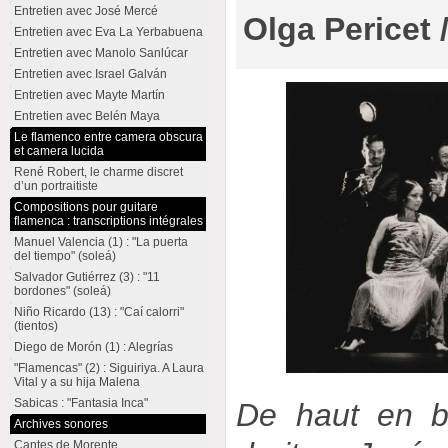
Entretien avec José Mercé
Olga Pericet 
Entretien avec Eva La Yerbabuena
Entretien avec Manolo Sanlúcar
Entretien avec Israel Galván
Entretien avec Mayte Martín
Entretien avec Belén Maya
Le flamenco entre camera obscura
et camera lucida
René Robert, le charme discret
d’un portraitiste
Compositions pour guitare
flamenca : transcriptions intégrales
Manuel Valencia (1) : "La puerta
del tiempo" (soleá)
Salvador Gutiérrez (3) : "11
bordones" (soleá)
Niño Ricardo (13) : "Caí calorri"
(tientos)
Diego de Morón (1) : Alegrías
"Flamencas" (2) : Siguiriya. A Laura
Vital y a su hija Malena
Sabicas : "Fantasia Inca"
De haut en b
Archives sonores
Cantes de Morente