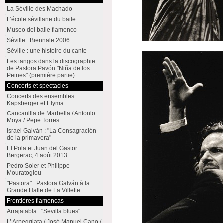
La Séville des Machado
L’école sévillane du baile
Museo del baile flamenco
Séville : Biennale 2006
Séville : une histoire du cante
Les tangos dans la discographie
de Pastora Pavón "Niña de los
Peines" (première partie)
Concerts et spectacles
Concerts des ensembles
Kapsberger et Elyma
Cancanilla de Marbella / Antonio
Moya / Pepe Torres
Israel Galván : "La Consagración
de la primavera"
El Pola et Juan del Gastor :
Bergerac, 4 août 2013
Pedro Soler et Philippe
Mouratoglou
"Pastora" : Pastora Galván à la
Grande Halle de La Villette
Frontières flamencas
Arrajatabla : "Sevilla blues"
L’ Arpeggiata / José Manuel Cano /