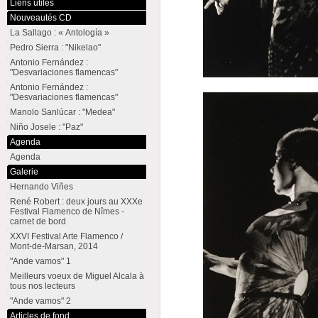
Liens utiles
Nouveautés CD
La Sallago : « Antología »
Pedro Sierra : "Nikelao"
Antonio Fernández :
"Desvariaciones flamencas"
Antonio Fernández :
"Desvariaciones flamencas"
Manolo Sanlúcar : "Medea"
Niño Josele : "Paz"
Agenda
Agenda
Galerie
Hernando Viñes
René Robert : deux jours au XXXe
Festival Flamenco de Nîmes -
carnet de bord
XXVI Festival Arte Flamenco /
Mont-de-Marsan, 2014
"Ande vamos" 1
Meilleurs voeux de Miguel Alcala à
tous nos lecteurs
"Ande vamos" 2
Articles de fond