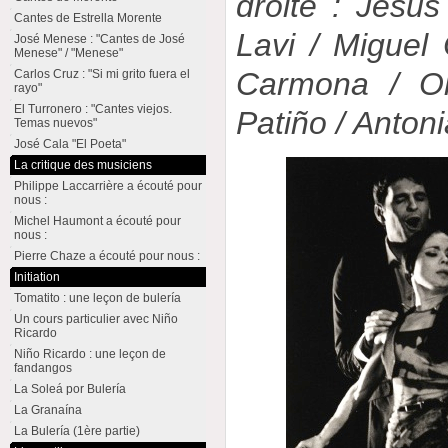
droite : Jesú
Cantes de Estrella Morente
Lavi / Miguel
José Menese : "Cantes de José
Menese" / "Menese"
Carmona / Ol
Carlos Cruz : "Si mi grito fuera el
rayo"
El Turronero : "Cantes viejos.
Patiño / Anton
Temas nuevos"
José Cala "El Poeta"
La critique des musiciens
Philippe Laccarrière a écouté pour
nous :
Michel Haumont a écouté pour
nous :
Pierre Chaze a écouté pour nous :
Initiation
Tomatito : une leçon de bulería
Un cours particulier avec Niño
Ricardo
Niño Ricardo : une leçon de
fandangos
La Soleá por Bulería
La Granaína
La Bulería (1ère partie)