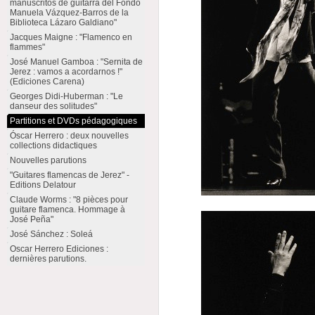
manuscritos de guitarra del Fondo
Manuela Vázquez-Barros de la
Biblioteca Lázaro Galdiano"
Jacques Maigne : "Flamenco en
flammes"
José Manuel Gamboa : "Sernita de
Jerez : vamos a acordarnos !"
(Ediciones Carena)
Georges Didi-Huberman : "Le
danseur des solitudes"
Partitions et DVDs pédagogiques
Óscar Herrero : deux nouvelles
collections didactiques
Nouvelles parutions
"Guitares flamencas de Jerez" -
Editions Delatour
Claude Worms : "8 pièces pour
guitare flamenca. Hommage à
José Peña"
José Sánchez : Soleá
Oscar Herrero Ediciones :
dernières parutions.