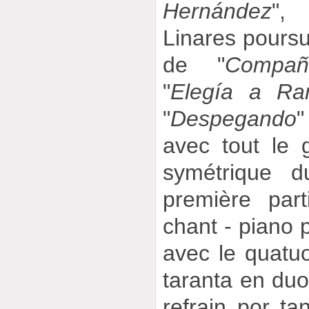
Hernández
",
Linares poursu
de "
Compañ
"
Elegía a Ra
"
Despegando
"
avec tout le 
symétrique d
première par
chant - piano p
avec le quatuo
taranta en duo
refrain por ta