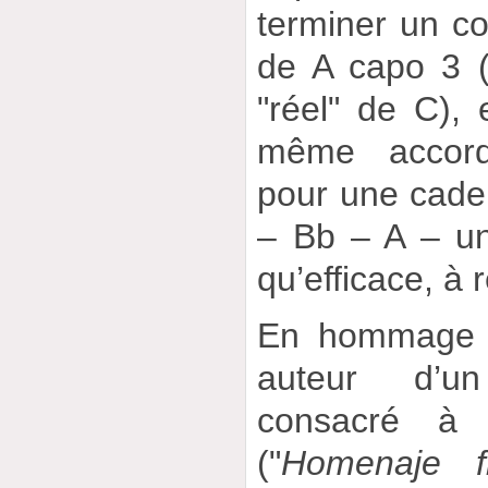
terminer un co
de A capo 3 
"réel" de C), 
même accord
pour une cadenc
– Bb – A – un
qu’efficace, à r
En hommage à
auteur d’u
consacré à 
("
Homenaje f