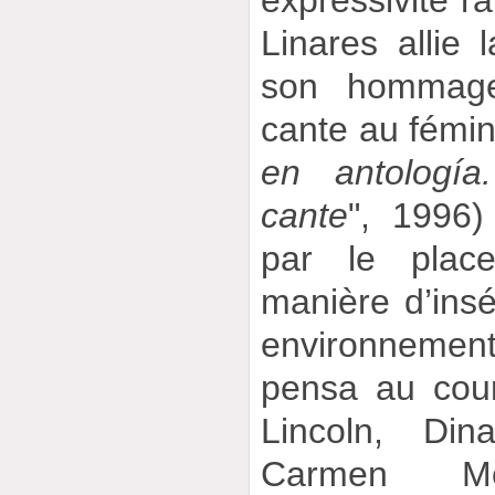
expressivité r
Linares allie 
son hommage
cante au fémini
en antologí
cante
", 1996)
par le plac
manière d’insé
environnemen
pensa au cou
Lincoln, Di
Carmen M