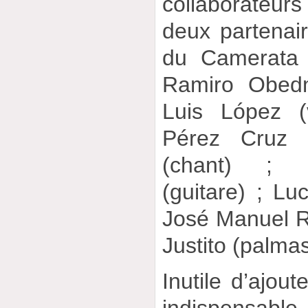
collaborateu
deux partenai
du Camerata 
Ramiro Obedm
Luis López (v
Pérez Cruz (
(chant) ; 
(guitare) ; Lu
José Manuel R
Justito (palmas
Inutile d’ajou
indispensabl