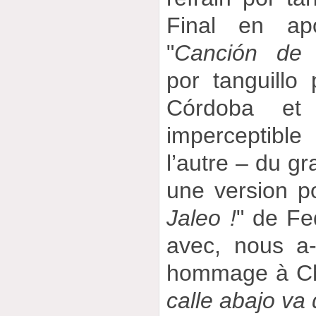
Final en ap
"
Canción de 
por tanguillo
Córdoba et
imperceptib
l’autre – du gr
une version po
Jaleo !
" de Fe
avec, nous a-
hommage à Ch
calle abajo va