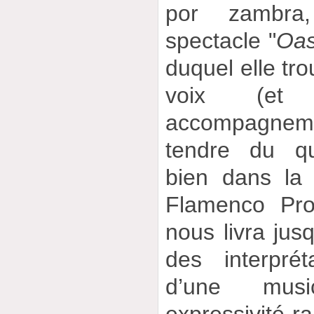
por zambra
spectacle "
Oas
duquel elle tro
voix (e
accompagneme
tendre du qu
bien dans la
Flamenco Proj
nous livra jusq
des interpré
d’une musi