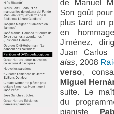
de Manuel M
Niño Ricardo"
Jesús Saiz Huedo : "Los
Son goût pour 
manuscritos de guitarra del Fondo
Manuela Vázquez-Barros de la
Biblioteca Lázaro Galdiano"
plus tard un 
Jacques Maigne : "Flamenco en
flammes"
en hommag
José Manuel Gamboa : "Sernita de
Jerez : vamos a acordarnos !"
Jiménez, diri
(Ediciones Carena)
Georges Didi-Huberman : "Le
danseur des solitudes"
Juan Carlos 
Partitions et DVDs pédagogiques
alas
, 2008
Raí
Óscar Herrero : deux nouvelles
collections didactiques
Nouvelles parutions
verso
, cons
"Guitares flamencas de Jerez" -
Editions Delatour
Miguel Herná
Claude Worms : "8 pièces pour
guitare flamenca. Hommage à
suite. Le maî
José Peña"
José Sánchez : Soleá
du programme
Oscar Herrero Ediciones :
dernières parutions.
pianiste
Pa