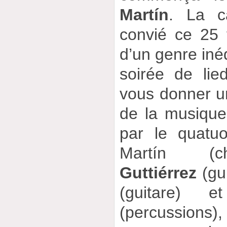
Martín
. La c
convié ce 25 
d’un genre inéd
soirée de lie
vous donner u
de la musique 
par le quatu
Martín (
Guttiérrez
(gu
(guitare)
(percussions