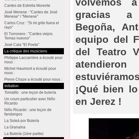
volvemos a
Cantes de Estrella Morente
gracias a
José Menese : "Cantes de José
Menese" / "Menese"
Carlos Cruz : "Si mi grito fuera el
Begoña, Ant
rayo"
El Turronero : "Cantes viejos.
equipo del F
Temas nuevos"
José Cala "El Poeta"
del Teatro V
La critique des musiciens
Philippe Laccarrière a écouté pour
atendie
nous :
Michel Haumont a écouté pour
nous :
estuviéramos
Pierre Chaze a écouté pour nous :
¡Qué bien l
Initiation
Tomatito : une leçon de bulería
en Jerez !
Un cours particulier avec Niño
Ricardo
Niño Ricardo : une leçon de
fandangos
La Soleá por Bulería
La Granaína
La Bulería (1ère partie)