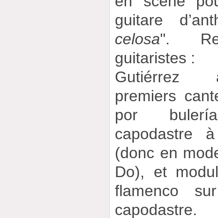
en scène po
guitare d’ant
celosa
". Re
guitaristes :
Gutiérrez 
premiers cant
por bulerí
capodastre à
(donc en mode
Do), et modu
flamenco su
capodastre.