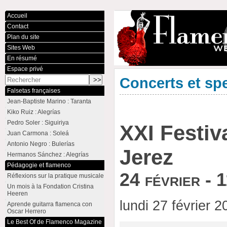
Accueil
Contact
Plan du site
Sites Web
En résumé
Espace privé
Concerts et sp
Falsetas françaises
Jean-Baptiste Marino : Taranta
Kiko Ruiz : Alegrías
Pedro Soler : Siguiriya
XXI Festiv
Juan Carmona : Soleá
Antonio Negro : Bulerías
Jerez
Hermanos Sánchez : Alegrías
Pédagogie et flamenco
24 février - 
Réflexions sur la pratique musicale
Un mois à la Fondation Cristina
Heeren
lundi 27 février 
Aprende guitarra flamenca con
Oscar Herrero
Le Best Of de Flamenco Magazine