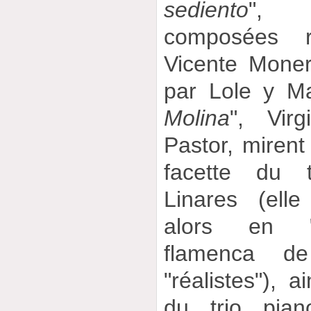
sediento
", 
composées r
Vicente Moner
par Lole y M
Molina
", Vir
Pastor, mirent
facette du 
Linares (ell
alors en "d
flamenca d
"réalistes"), 
du trio pian