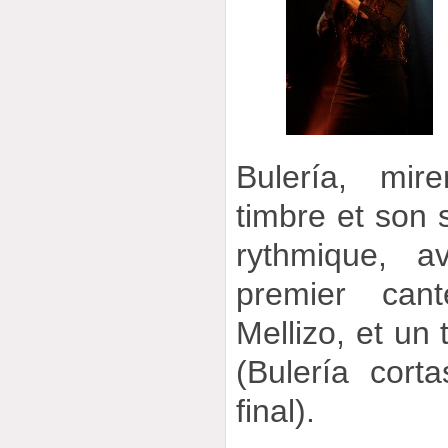
Bulería, mir
timbre et son s
rythmique, 
premier can
Mellizo, et un 
(Bulería cort
final).