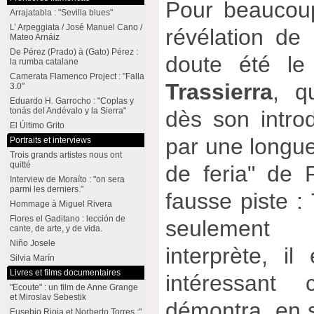
Pour beaucoup
Arrajatabla : "Sevilla blues"
L’ Arpeggiata / José Manuel Cano /
révélation de
Mateo Arnáiz
De Pérez (Prado) à (Gato) Pérez :
doute été le
la rumba catalane
Camerata Flamenco Project : "Falla
Trassierra
, q
3.0"
Eduardo H. Garrocho : "Coplas y
tonás del Andévalo y la Sierra"
dès son introd
El Último Grito
par une longue 
Portraits et interviews
Trois grands artistes nous ont
quitté
de feria" de
Interview de Moraíto : "on sera
parmi les derniers."
fausse piste : 
Hommage à Miguel Rivera
Flores el Gaditano : lección de
seulement 
cante, de arte, y de vida.
Niño Josele
interprète, il
Silvia Marín
Livres et films documentaires
intéressant 
"Ecoute" : un film de Anne Grange
et Miroslav Sebestik
démontra, en s
Eusebio Rioja et Norberto Torres :"