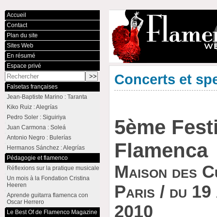
Accueil
Contact
Plan du site
Sites Web
En résumé
Espace privé
Concerts et sp
Falsetas françaises
Jean-Baptiste Marino : Taranta
Kiko Ruiz : Alegrías
Pedro Soler : Siguiriya
5ème Festi
Juan Carmona : Soleá
Antonio Negro : Bulerías
Flamenca
Hermanos Sánchez : Alegrías
Pédagogie et flamenco
Maison des C
Réflexions sur la pratique musicale
Un mois à la Fondation Cristina
Heeren
Paris / du 19
Aprende guitarra flamenca con
Oscar Herrero
2010
Le Best Of de Flamenco Magazine