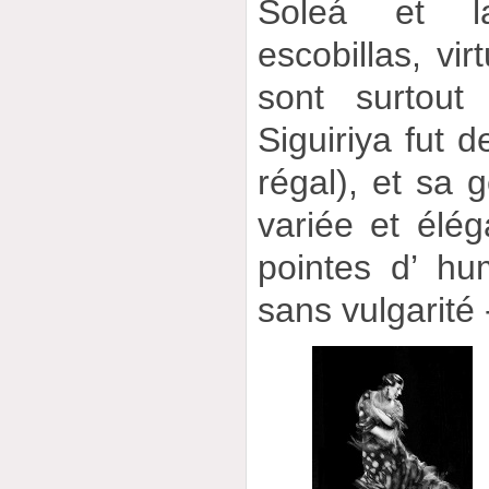
Soleá et la
escobillas, vi
sont surtout
Siguiriya fut 
régal), et sa g
variée et élé
pointes d’ hu
sans vulgarité 