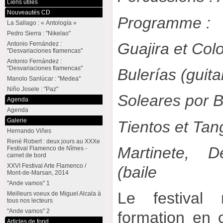
Liens utiles
Nouveautés CD
Programme :
La Sallago : « Antología »
Pedro Sierra : "Nikelao"
Guajira et Col
Antonio Fernández :
"Desvariaciones flamencas"
Antonio Fernández :
"Desvariaciones flamencas"
Bulerías (guita
Manolo Sanlúcar : "Medea"
Niño Josele : "Paz"
Soleares por Bu
Agenda
Agenda
Galerie
Tientos et Tan
Hernando Viñes
René Robert : deux jours au XXXe
Martinete, D
Festival Flamenco de Nîmes -
carnet de bord
XXVI Festival Arte Flamenco /
(baile
Mont-de-Marsan, 2014
"Ande vamos" 1
Le festival 
Meilleurs voeux de Miguel Alcala à
tous nos lecteurs
"Ande vamos" 2
formation en c
Articles de fond