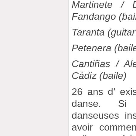
Martinete / 
Fandango (bai
Taranta (guitar
Petenera (bail
Cantiñas / Al
Cádiz (baile)
26 ans d’ exi
danse. Si
danseuses insi
avoir commen