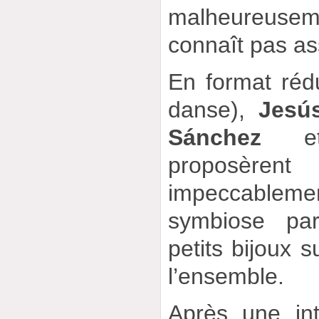
malheureuse
connaît pas as
En format rédu
danse),
Jesú
Sánchez
et 
proposèren
impeccablem
symbiose par
petits bijoux s
l’ensemble.
Après une in