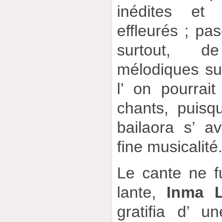
inédites et
effleurés ; pas
surtout, d
mélodiques sur
l’ on pourrait
chants, puisq
bailaora s’ a
fine musicalité
Le cante ne f
lante,
Inma 
gratifia d’ u