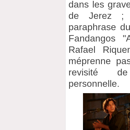
dans les grav
de Jerez ;
paraphrase d
Fandangos "A
Rafael Rique
méprenne pas
revisité d
personnelle.