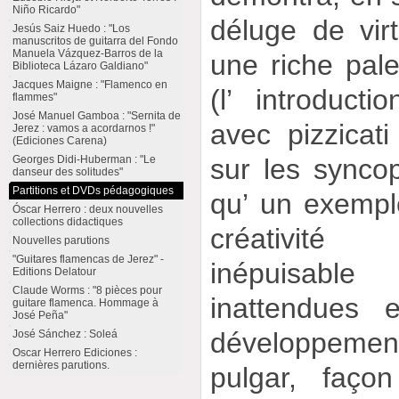
Niño Ricardo"
déluge de virt
Jesús Saiz Huedo : "Los
manuscritos de guitarra del Fondo
Manuela Vázquez-Barros de la
une riche pale
Biblioteca Lázaro Galdiano"
Jacques Maigne : "Flamenco en
(l’ introduct
flammes"
José Manuel Gamboa : "Sernita de
avec pizzicati
Jerez : vamos a acordarnos !"
(Ediciones Carena)
sur les syncop
Georges Didi-Huberman : "Le
danseur des solitudes"
Partitions et DVDs pédagogiques
qu’ un exempl
Óscar Herrero : deux nouvelles
collections didactiques
créativit
Nouvelles parutions
"Guitares flamencas de Jerez" -
inépuisabl
Editions Delatour
Claude Worms : "8 pièces pour
inattendues 
guitare flamenca. Hommage à
José Peña"
développeme
José Sánchez : Soleá
Oscar Herrero Ediciones :
dernières parutions.
pulgar, faço