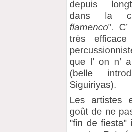
depuis long
dans la c
flamenco
". C’
très efficac
percussionni
que l’ on n’ a
(belle intr
Siguiriyas).
Les artistes 
goût de ne pa
"fin de fiesta"