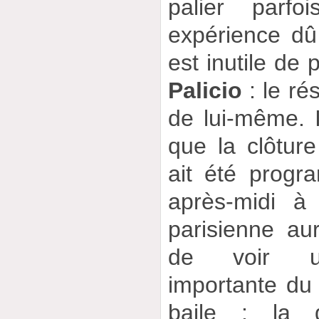
palier parf
expérience dû 
est inutile de
Palicio
: le ré
de lui-même. Il
que la clôtur
ait été prog
après-midi à 
parisienne au
de voir un
importante du
baile : la d