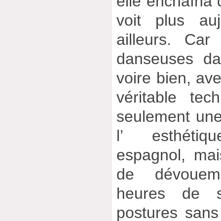
elle enchaîna 
voit plus auj
ailleurs. Ca
danseuses da
voire bien, ave
véritable tec
seulement une 
l’ esthéti
espagnol, ma
de dévoueme
heures de s
postures sans