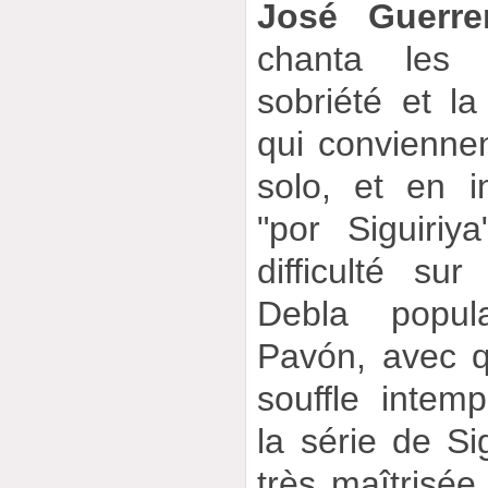
José Guerre
chanta les 
sobriété et la
qui convienne
solo, et en i
"por Siguiriya
difficulté su
Debla popul
Pavón, avec q
souffle intemp
la série de Sig
très maîtrisée