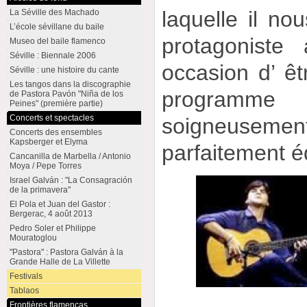
laquelle il no
La Séville des Machado
L’école sévillane du baile
protagoniste
Museo del baile flamenco
Séville : Biennale 2006
occasion d’ êt
Séville : une histoire du cante
Les tangos dans la discographie
programme
de Pastora Pavón "Niña de los
Peines" (première partie)
Concerts et spectacles
soigneusem
Concerts des ensembles
Kapsberger et Elyma
parfaitement éq
Cancanilla de Marbella / Antonio
Moya / Pepe Torres
Israel Galván : "La Consagración
de la primavera"
El Pola et Juan del Gastor :
Bergerac, 4 août 2013
Pedro Soler et Philippe
Mouratoglou
"Pastora" : Pastora Galván à la
Grande Halle de La Villette
Festivals
Tablaos
Frontières flamencas