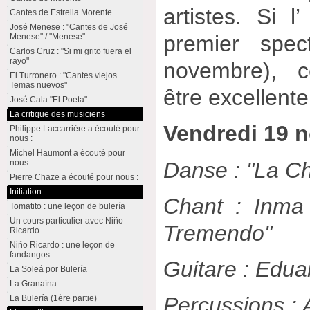
artistes. Si 
Cantes de Estrella Morente
José Menese : "Cantes de José
premier spec
Menese" / "Menese"
Carlos Cruz : "Si mi grito fuera el
rayo"
novembre), c
El Turronero : "Cantes viejos.
Temas nuevos"
être excellente
José Cala "El Poeta"
La critique des musiciens
Vendredi 19 
Philippe Laccarrière a écouté pour
nous :
Michel Haumont a écouté pour
Danse : "La C
nous :
Pierre Chaze a écouté pour nous :
Initiation
Chant : Inma
Tomatito : une leçon de bulería
Un cours particulier avec Niño
Tremendo"
Ricardo
Niño Ricardo : une leçon de
fandangos
Guitare : Edua
La Soleá por Bulería
La Granaína
Percussions : A
La Bulería (1ère partie)