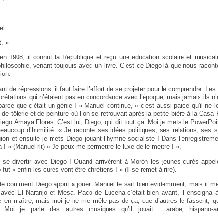
el
t. »
 en 1908, il connut la République et reçu une éducation scolaire et musicale
a philosophie, venant toujours avec un livre. C’est ce Diego-là que nous raco
ion.
nt de répressions, il faut faire l’effort de se projeter pour le comprendre. Les
rprétations qui n’étaient pas en concordance avec l’époque, mais jamais ils n’
arce que c’était un génie ! » Manuel continue, « c’est aussi parce qu’il ne le
r de tôlerie et de peinture où l’on se retrouvait après la petite bière à la Casa 
Diego Amaya Flores. C’est lui, Diego, qui dit tout ça. Moi je mets le PowerPo
aucoup d’humilité. « Je raconte ses idées politiques, ses relations, ses s
gion et ensuite je mets Diego jouant l’hymne socialiste ! Dans l’enregistremen
! » (Manuel rit) « Je peux me permettre le luxe de le mettre ! ».
se divertir avec Diego ! Quand arrivèrent à Morón les jeunes curés appelé
ut « enfin les curés vont être chrétiens ! » (Il se remet à rire).
de comment Diego apprit à jouer. Manuel le sait bien évidemment, mais il me 
 avec El Naranjo et Mesa. Paco de Lucena c’était bien avant, il enseigna à
re en maître, mais moi je ne me mêle pas de ça, que d’autres le fassent, 
 Moi je parle des autres musiques qu’il jouait : arabe, hispano-amé