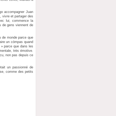
iego accompagner Juan
 vivre et partager des
vec lui, commence la
us de gens viennent de
eu de monde parce que
 faire un cómpas quand
s » parce que dans les
imentale, très émotive.
écu, non pas depuis ce
était un passionné de
use, comme des petits