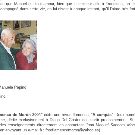
e que Manuel est tout amour, bien que le meilleur aille à Francisca, sa fe
ccompagné dans cette vie, en lui disant à chaque instant, qu’il l’aime très fo
 Manuela Papino
ino
lamenco de Morón 2004”
édite une revue flamenca, “
A compás
”. Deux numé
ième, dédié exclusivement à Diego Del Gastor doit sortir prochainement. Si
 des renseignements directement en contactant
Juan Manuel Sanchez Monti
en envoyant un e-mail à : foroflamencomoron@yahoo.es)