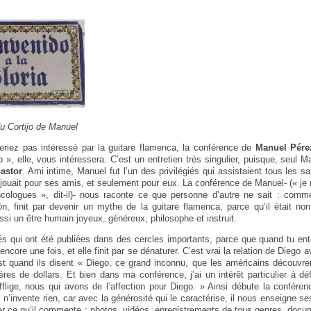
 du Cortijo de Manuel
riez pas intéressé par la guitare flamenca, la conférence de
Manuel Pére
 », elle, vous intéressera. C’est un entretien très singulier, puisque, seul M
astor
. Ami intime, Manuel fut l’un des privilégiés qui assistaient tous les 
ouait pour ses amis, et seulement pour eux. La conférence de Manuel- (« j
ologues », dit-il)- nous raconte ce que personne d’autre ne sait : comme
, finit par devenir un mythe de la guitare flamenca, parce qu’il était no
si un être humain joyeux, généreux, philosophe et instruit.
tés qui ont été publiées dans des cercles importants, parce que quand tu en
encore une fois, et elle finit par se dénaturer. C’est vrai la relation de Diego 
est quand ils disent « Diego, ce grand inconnu, que les américains découvren
ères de dollars. Et bien dans ma conférence, j’ai un intérêt particulier à déf
lige, nous qui avons de l’affection pour Diego. » Ainsi débute la confére
l n’invente rien, car avec la générosité qui le caractérise, il nous enseigne se
uver ce qu’il commente : photos, vidéos, enregistrements de tous genres, docu