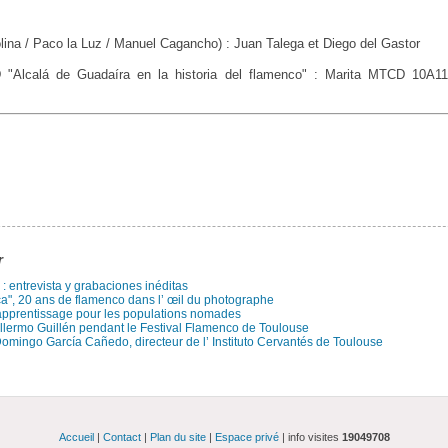
lina / Paco la Luz / Manuel Cagancho) : Juan Talega et Diego del Gastor
 "Alcalá de Guadaíra en la historia del flamenco" : Marita MTCD 10A114
r
: entrevista y grabaciones inéditas
a", 20 ans de flamenco dans l’ œil du photographe
’ apprentissage pour les populations nomades
illermo Guillén pendant le Festival Flamenco de Toulouse
Domingo García Cañedo, directeur de l’ Instituto Cervantés de Toulouse
Accueil
|
Contact
|
Plan du site
|
Espace privé
| info visites
19049708