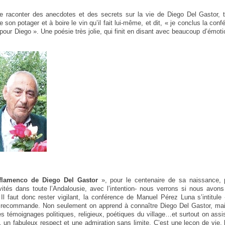
 raconter des anecdotes et des secrets sur la vie de Diego Del Gastor, t
 son potager et à boire le vin qu’il fait lui-même, et dit, « je conclus la con
 pour Diego ». Une poésie très jolie, qui finit en disant avec beaucoup d’émotio
 flamenco de Diego Del Gastor
», pour le centenaire de sa naissance, 
vités dans toute l’Andalousie, avec l’intention- nous verrons si nous avon
Il faut donc rester vigilant, la conférence de Manuel Pérez Luna s’intitule
a recommande. Non seulement on apprend à connaître Diego Del Gastor, ma
es témoignages politiques, religieux, poétiques du village…et surtout on assis
un fabuleux respect et une admiration sans limite. C’est une leçon de vie, le