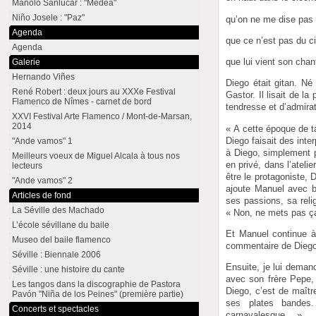
Manolo Sanlúcar : "Medea"
Niño Josele : "Paz"
qu’on ne me dise pas
Agenda
que ce n’est pas du ci
Agenda
que lui vient son chan
Galerie
Hernando Viñes
Diego était gitan. Né
René Robert : deux jours au XXXe Festival
Gastor. Il lisait de l
Flamenco de Nîmes - carnet de bord
tendresse et d’admirat
XXVI Festival Arte Flamenco / Mont-de-Marsan,
2014
« A cette époque de ta
Diego faisait des inte
"Ande vamos" 1
à Diego, simplement p
Meilleurs voeux de Miguel Alcala à tous nos
en privé, dans l’atelie
lecteurs
être le protagoniste, 
"Ande vamos" 2
ajoute Manuel avec be
Articles de fond
ses passions, sa reli
La Séville des Machado
« Non, ne mets pas ça 
L’école sévillane du baile
Et Manuel continue à 
Museo del baile flamenco
commentaire de Diego f
Séville : Biennale 2006
Ensuite, je lui deman
Séville : une histoire du cante
avec son frère Pepe,
Les tangos dans la discographie de Pastora
Diego, c’est de maît
Pavón "Niña de los Peines" (première partie)
ses plates bandes.
Concerts et spectacles
carnavalesque… »