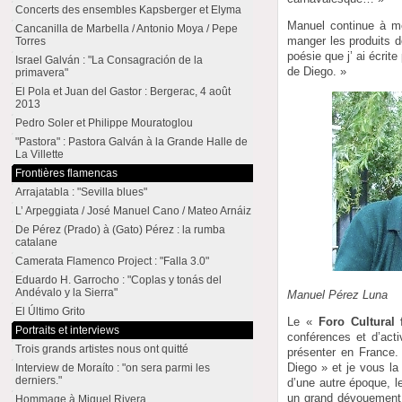
Concerts des ensembles Kapsberger et Elyma
Manuel continue à me
Cancanilla de Marbella / Antonio Moya / Pepe
manger les produits de
Torres
poésie que j’ ai écrite
Israel Galván : "La Consagración de la
de Diego. »
primavera"
El Pola et Juan del Gastor : Bergerac, 4 août
2013
Pedro Soler et Philippe Mouratoglou
"Pastora" : Pastora Galván à la Grande Halle de
La Villette
Frontières flamencas
Arrajatabla : "Sevilla blues"
L’ Arpeggiata / José Manuel Cano / Mateo Arnáiz
De Pérez (Prado) à (Gato) Pérez : la rumba
catalane
Camerata Flamenco Project : "Falla 3.0"
Eduardo H. Garrocho : "Coplas y tonás del
Andévalo y la Sierra"
Manuel Pérez Luna
El Último Grito
Le «
Foro Cultural
Portraits et interviews
conférences et d’acti
Trois grands artistes nous ont quitté
présenter en France. 
Diego » et je vous l
Interview de Moraíto : "on sera parmi les
derniers."
d’une autre époque, l
un grand dévouement, 
Hommage à Miguel Rivera