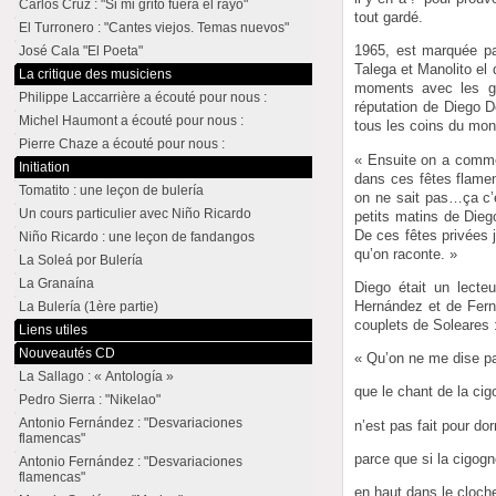
Carlos Cruz : "Si mi grito fuera el rayo"
tout gardé.
El Turronero : "Cantes viejos. Temas nuevos"
1965, est marquée pa
José Cala "El Poeta"
Talega et Manolito el
La critique des musiciens
moments avec les gi
Philippe Laccarrière a écouté pour nous :
réputation de Diego D
Michel Haumont a écouté pour nous :
tous les coins du mon
Pierre Chaze a écouté pour nous :
« Ensuite on a comme
Initiation
dans ces fêtes flamen
Tomatito : une leçon de bulería
on ne sait pas…ça c’e
Un cours particulier avec Niño Ricardo
petits matins de Diego
De ces fêtes privées 
Niño Ricardo : une leçon de fandangos
qu’on raconte. »
La Soleá por Bulería
La Granaína
Diego était un lecte
Hernández et de Fern
La Bulería (1ère partie)
couplets de Soleares 
Liens utiles
Nouveautés CD
« Qu’on ne me dise p
La Sallago : « Antología »
que le chant de la ci
Pedro Sierra : "Nikelao"
Antonio Fernández : "Desvariaciones
n’est pas fait pour dor
flamencas"
parce que si la cigog
Antonio Fernández : "Desvariaciones
flamencas"
en haut dans le cloche