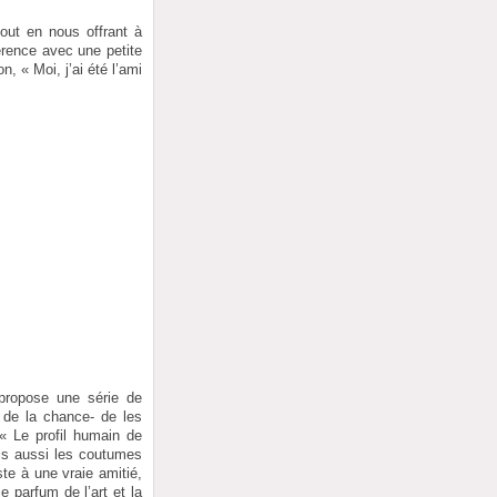
out en nous offrant à
férence avec une petite
n, « Moi, j’ai été l’ami
propose une série de
s de la chance- de les
 « Le profil humain de
is aussi les coutumes
te à une vraie amitié,
 parfum de l’art et la