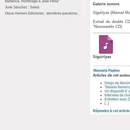
flamenca. Hommage à José Peña"
Galerie sonore
José Sánchez : Soleá
Siguiriyas (Manuel Mo
Oscar Herrero Ediciones : dernières parutions.
Extrait du double CD
"Nouveautés CD)
Siguiriyas
Manuela Papino
Articles de cet auteu
Diego de Morón 
"Balada flamenc
Un dispositif d
Interview de Gu
Entretien avec 
[...]
Répondre à cet article