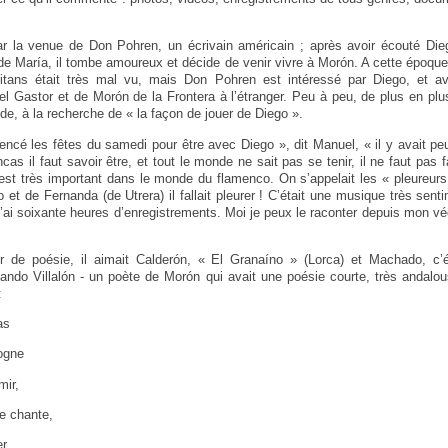
r la venue de Don Pohren, un écrivain américain ; après avoir écouté D
 de María, il tombe amoureux et décide de venir vivre à Morón. A cette époque,
tans était très mal vu, mais Don Pohren est intéressé par Diego, et a
el Gastor et de Morón de la Frontera à l’étranger. Peu à peu, de plus en pl
de, à la recherche de « la façon de jouer de Diego ».
ncé les fêtes du samedi pour être avec Diego », dit Manuel, « il y avait p
cas il faut savoir être, et tout le monde ne sait pas se tenir, il ne faut pas
st très important dans le monde du flamenco. On s’appelait les « pleureur
 et de Fernanda (de Utrera) il fallait pleurer ! C’était une musique très sent
j’ai soixante heures d’enregistrements. Moi je peux le raconter depuis mon v
ur de poésie, il aimait Calderón, « El Granaíno » (Lorca) et Machado, c’
ando Villalón - un poète de Morón qui avait une poésie courte, très andalo
:
as
gogne
mir,
ne chante,
r,