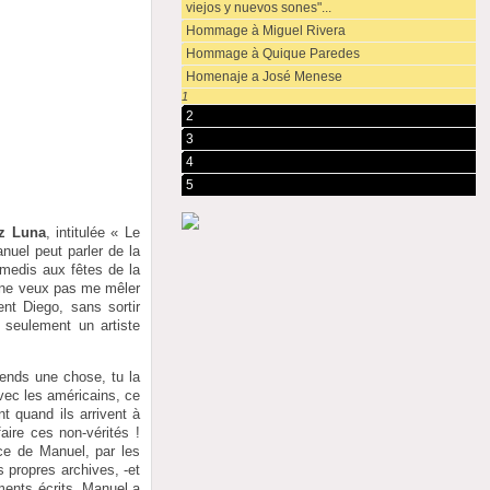
viejos y nuevos sones"...
Hommage à Miguel Rivera
Hommage à Quique Paredes
Homenaje a José Menese
1
2
3
4
5
z Luna
, intitulée « Le
anuel peut parler de la
samedis aux fêtes de la
e ne veux pas me mêler
nt Diego, sans sortir
n seulement un artiste
tends une chose, tu la
avec les américains, ce
t quand ils arrivent à
aire ces non-vérités !
nce de Manuel, par les
s propres archives, -et
ments écrits, Manuel a