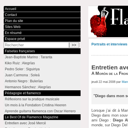
Accueil
Contact
Plan du site
Sites Web
En résumé
Espace privé
Portraits et interviews
Falsetas françaises
Jean-Baptiste Marino : Taranta
Kiko Ruiz : Alegrías
Entretien a
Pedro Soler : Siguiriya
A Morón de la Front
Juan Carmona : Soleá
Antonio Negro : Bulerías
jeudi 22 mai 2008 par
Man
Hermanos Sánchez : Alegrías
Pédagogie et flamenco
"Diego dans mon so
Réflexions sur la pratique musicale
Un mois à la Fondation Cristina Heeren
Lorsque j’ai dit à Ma
Aprende guitarra flamenca con Oscar Herrero
Diego dans mon souveni
Le Best Of de Flamenco Magazine
ami Diego :
Diego A
Entretien avec José Mercé
monde, sur Diego Del 