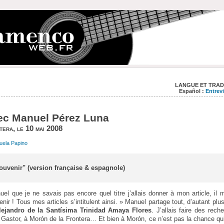
LANGUE ET TRAD
Español :
Entrev
vec Manuel Pérez Luna
era, le 10 mai 2008
uela Papino
uvenir" (version française & espagnole)
nuel que je ne savais pas encore quel titre j’allais donner à mon article, il 
r ! Tous mes articles s’intitulent ainsi. » Manuel partage tout, d’autant plus 
lejandro de la Santísima Trinidad Amaya Flores
. J’allais faire des rec
Gastor, à Morón de la Frontera… Et bien à Morón, ce n’est pas la chance qui m