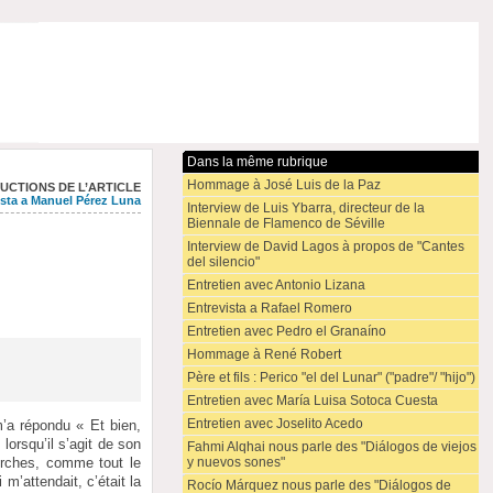
Dans la même rubrique
Hommage à José Luis de la Paz
UCTIONS DE L’ARTICLE
ista a Manuel Pérez Luna
Interview de Luis Ybarra, directeur de la
Biennale de Flamenco de Séville
Interview de David Lagos à propos de "Cantes
del silencio"
Entretien avec Antonio Lizana
Entrevista a Rafael Romero
Entretien avec Pedro el Granaíno
Hommage à René Robert
Père et fils : Perico "el del Lunar" ("padre"/ "hijo")
Entretien avec María Luisa Sotoca Cuesta
Entretien avec Joselito Acedo
m’a répondu « Et bien,
lorsqu’il s’agit de son
Fahmi Alqhai nous parle des "Diálogos de viejos
y nuevos sones"
herches, comme tout le
’attendait, c’était la
Rocío Márquez nous parle des "Diálogos de