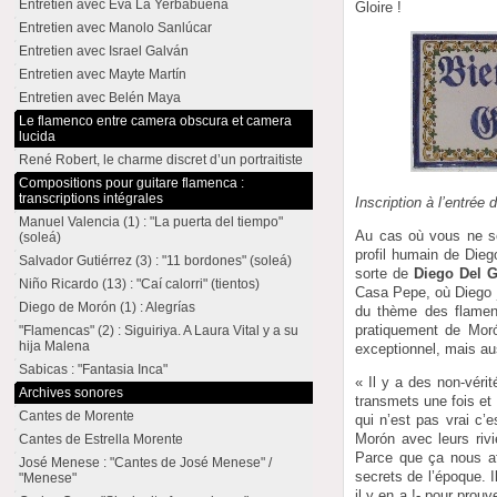
Entretien avec Eva La Yerbabuena
Gloire !
Entretien avec Manolo Sanlúcar
Entretien avec Israel Galván
Entretien avec Mayte Martín
Entretien avec Belén Maya
Le flamenco entre camera obscura et camera
lucida
René Robert, le charme discret d’un portraitiste
Compositions pour guitare flamenca :
transcriptions intégrales
Inscription à l’entrée
Manuel Valencia (1) : "La puerta del tiempo"
Au cas où vous ne se
(soleá)
profil humain de Diego
Salvador Gutiérrez (3) : "11 bordones" (soleá)
sorte de
Diego Del G
Niño Ricardo (13) : "Caí calorri" (tientos)
Casa Pepe, où Diego j
Diego de Morón (1) : Alegrías
du thème des flamenc
pratiquement de Morón
"Flamencas" (2) : Siguiriya. A Laura Vital y a su
hija Malena
exceptionnel, mais aus
Sabicas : "Fantasia Inca"
« Il y a des non-véri
Archives sonores
transmets une fois et 
Cantes de Morente
qui n’est pas vrai c’
Morón avec leurs rivi
Cantes de Estrella Morente
Parce que ça nous aff
José Menese : "Cantes de José Menese" /
secrets de l’époque. I
"Menese"
il y en a !- pour pro