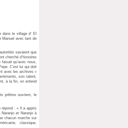
 dans le village d’ El
nte Manuel avec tant de
 autorités savaient que
ont cherché d’histoires
 faisait qu’avec nous,
Pepe. C’est lui qui doit
int avec les archives »
entiments, son talent,
t, à la fin, on entend
s prêtres ouvriers, le
répond : « Il a appris
 Naranjo et Naranjo à
que chacun marche sur
ricaine, classique,