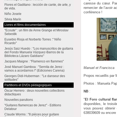
caresse du cœur. Parc
Flores el Gaditano : lección de cante, de arte, y
remercier de l’avoir a
de vida.
conférence !
Niño Josele
Silvia Marín
Livres et films documentaires
"Ecoute" : un film de Anne Grange et Miroslav
Sebestik
Eusebio Rioja et Norberto Torres :" Niño
Ricardo"
Jesús Saiz Huedo : "Los manuscritos de guitarra
del Fondo Manuela Vázquez-Barros de la
Biblioteca Lázaro Galdiano"
Jacques Maigne : "Flamenco en flammes"
José Manuel Gamboa : "Sernita de Jerez :
Manuel et Francisca
vamos a acordarnos !" (Ediciones Carena)
Propos recueillis par
Georges Didi-Huberman : "Le danseur des
solitudes"
Photos : Manuela Pap
Partitions et DVDs pédagogiques
Óscar Herrero : deux nouvelles collections
NB
:
didactiques
"
El Foro cultural f
Nouvelles parutions
disponibles, le trois
"Guitares flamencas de Jerez" - Editions
vous pouvez obtenir
Delatour
638039609 ou encore 
Claude Worms : "8 pièces pour guitare