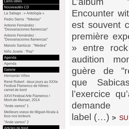
L’album "
Liens utiles
Nouveautés CD
Encounter wi
La Sallago : « Antología »
Pedro Sierra : "Nikelao"
est souvent 
Antonio Fernández :
"Desvariaciones flamencas"
première exp
Antonio Fernández :
"Desvariaciones flamencas"
» entre roc
Manolo Sanlúcar : "Medea"
Niño Josele : "Paz"
audition mo
Agenda
Agenda
guère de "re
Galerie
Hernando Viñes
que Sabica
René Robert : deux jours au XXXe
Festival Flamenco de Nîmes -
carnet de bord
l’exercice qu
XXVI Festival Arte Flamenco /
Mont-de-Marsan, 2014
demande 
"Ande vamos" 1
Meilleurs voeux de Miguel Alcala à
label (…)
su
>
tous nos lecteurs
"Ande vamos" 2
Articles de fond