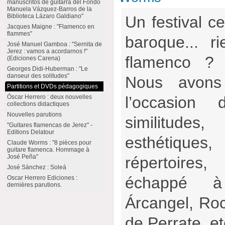
manuscritos de guitarra del Fondo
Manuela Vázquez-Barros de la
Biblioteca Lázaro Galdiano"
Un festival c
Jacques Maigne : "Flamenco en
flammes"
baroque... r
José Manuel Gamboa : "Sernita de
Jerez : vamos a acordarnos !"
flamenco ? 
(Ediciones Carena)
Georges Didi-Huberman : "Le
danseur des solitudes"
Nous avons
Partitions et DVDs pédagogiques
l’occasion 
Óscar Herrero : deux nouvelles
collections didactiques
Nouvelles parutions
similitu
"Guitares flamencas de Jerez" -
Editions Delatour
esthétiques
Claude Worms : "8 pièces pour
guitare flamenca. Hommage à
José Peña"
répertoire
José Sánchez : Soleá
échappé à
Oscar Herrero Ediciones :
dernières parutions.
Árcangel, Ro
de Perrate, e