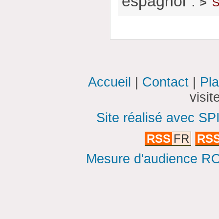
espagnol".
s
>
Accueil
|
Contact
|
Pla
visi
Site réalisé avec SP
RSS
FR
RS
Mesure d'audience ROI