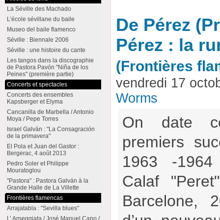
La Séville des Machado
De Pérez (Pr
L’école sévillane du baile
Museo del baile flamenco
Pérez : la r
Séville : Biennale 2006
Séville : une histoire du cante
Les tangos dans la discographie
(Frontières fl
de Pastora Pavón "Niña de los
Peines" (première partie)
vendredi 17 octo
Concerts et spectacles
Worms
Concerts des ensembles
Kapsberger et Elyma
Cancanilla de Marbella / Antonio
On date c
Moya / Pepe Torres
Israel Galván : "La Consagración
de la primavera"
premiers suc
El Pola et Juan del Gastor :
Bergerac, 4 août 2013
1963 -1964 
Pedro Soler et Philippe
Mouratoglou
Calaf "Pere
"Pastora" : Pastora Galván à la
Grande Halle de La Villette
Barcelone, 
Frontières flamencas
Arrajatabla : "Sevilla blues"
L’ Arpeggiata / José Manuel Cano /