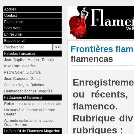
Accueil
Contact
Plan du site
Sites Web
En résumé
Espace privé
Frontières fla
Falsetas françaises
flamencas
Jean-Baptiste Marino : Taranta
Kiko Ruiz : Alegrías
Pedro Soler : Siguiriya
Juan Carmona : Soleá
Enregistrem
Antonio Negro : Bulerías
ou récents, 
Hermanos Sánchez : Alegrías
Pédagogie et flamenco
flamenco.
Réflexions sur la pratique musicale
Un mois à la Fondation Cristina
Heeren
Rubrique div
Aprende guitarra flamenca con
Oscar Herrero
rubriques :
Le Best Of de Flamenco Magazine