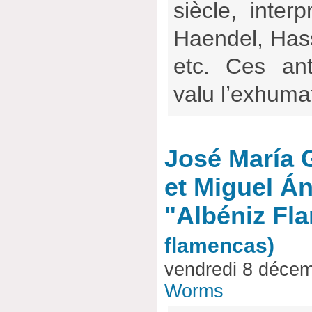
siècle, interp
Haendel, Has
etc. Ces an
valu l’exhum
José María 
et Miguel Án
"Albéniz Fl
flamencas)
vendredi 8 déce
Worms