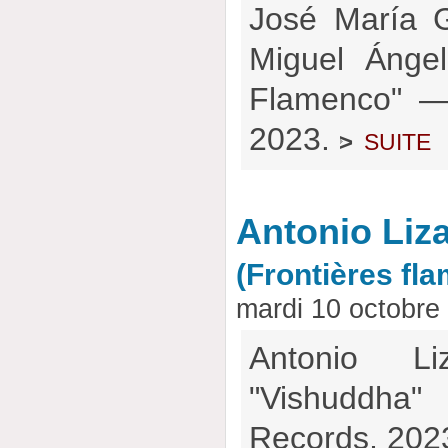
José María G
Miguel Ángel
Flamenco" —
2023.
suite
>
Antonio Liz
(Frontières fl
mardi 10 octobre
Antonio L
"Vishuddha"
Records, 202