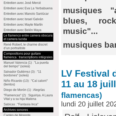
Entretien avec José Mercé
musiques "a
Entretien avec Eva La Yerbabuena
Entretien avec Manolo Sanlúcar
blues, roc
Entretien avec Israel Galván
Entretien avec Mayte Martín
music"...
Entretien avec Belén Maya
Le flamenco entre camera obscura
et camera lucida
musiques bar
René Robert, le charme discret
d’un portraitiste
Compositions pour guitare
flamenca : transcriptions intégrales
Manuel Valencia (1) : "La puerta
del tiempo" (soleá)
LV Festival
Salvador Gutiérrez (3) : "11
bordones" (soleá)
11 au 18 juil
Niño Ricardo (13) : "Caí calorri"
(tientos)
Diego de Morón (1) : Alegrías
flamencas)
"Flamencas" (2) : Siguiriya. A Laura
Vital y a su hija Malena
lundi 20 juillet 2
Sabicas : "Fantasia Inca"
Archives sonores
Cantes de Morente