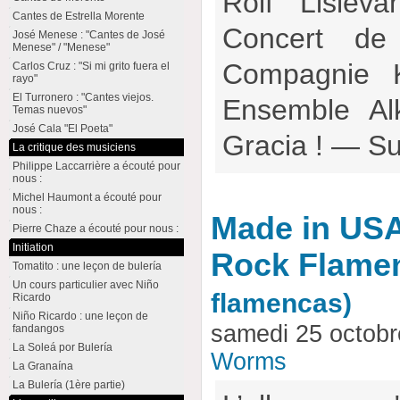
Rolf Lislev
Cantes de Estrella Morente
Concert de
José Menese : "Cantes de José
Menese" / "Menese"
Compagnie K
Carlos Cruz : "Si mi grito fuera el
rayo"
El Turronero : "Cantes viejos.
Ensemble Al
Temas nuevos"
José Cala "El Poeta"
Gracia ! — Su
La critique des musiciens
Philippe Laccarrière a écouté pour
nous :
Michel Haumont a écouté pour
nous :
Made in USA
Pierre Chaze a écouté pour nous :
Initiation
Rock Flame
Tomatito : une leçon de bulería
Un cours particulier avec Niño
flamencas)
Ricardo
Niño Ricardo : une leçon de
samedi 25 octob
fandangos
La Soleá por Bulería
Worms
La Granaína
La Bulería (1ère partie)