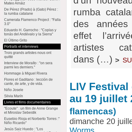
d’un nouveau
Mateo Arnáiz
rumba catala
De Pérez (Prado) à (Gato) Pérez :
la rumba catalane
Camerata Flamenco Project : "Falla
des années
3.0"
Eduardo H. Garrocho : "Coplas y
effet l’arr
tonás del Andévalo y la Sierra"
El Último Grito
artistes ca
Portraits et interviews
Trois grands artistes nous ont
dans (…)
su
quitté
>
Interview de Moraíto : "on sera
parmi les derniers."
Hommage à Miguel Rivera
Flores el Gaditano : lección de
LIV Festival
cante, de arte, y de vida.
Niño Josele
au 19 juillet
Silvia Marín
Livres et films documentaires
flamencas)
"Ecoute" : un film de Anne Grange
et Miroslav Sebestik
Eusebio Rioja et Norberto Torres :"
dimanche 20 juill
Niño Ricardo"
Worms
Jesús Saiz Huedo : "Los