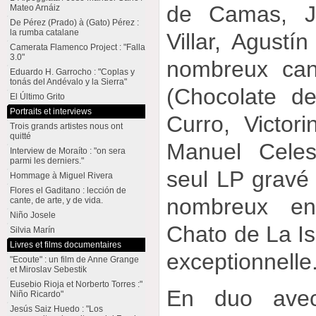
de Camas, J
Mateo Arnáiz
De Pérez (Prado) à (Gato) Pérez :
la rumba catalane
Villar, Agustín
Camerata Flamenco Project : "Falla
3.0"
nombreux can
Eduardo H. Garrocho : "Coplas y
tonás del Andévalo y la Sierra"
(Chocolate d
El Último Grito
Portraits et interviews
Curro, Victor
Trois grands artistes nous ont
quitté
Manuel Celes
Interview de Moraíto : "on sera
parmi les derniers."
seul LP gravé 
Hommage à Miguel Rivera
Flores el Gaditano : lección de
nombreux enr
cante, de arte, y de vida.
Niño Josele
Chato de La Isl
Silvia Marín
Livres et films documentaires
exceptionnelle
"Ecoute" : un film de Anne Grange
et Miroslav Sebestik
Eusebio Rioja et Norberto Torres :"
En duo avec
Niño Ricardo"
Jesús Saiz Huedo : "Los