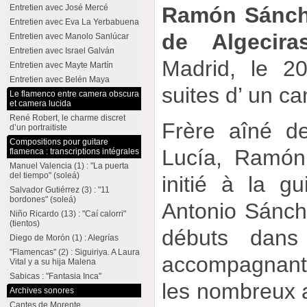
Entretien avec José Mercé
Ramón Sánc
Entretien avec Eva La Yerbabuena
de Algecira
Entretien avec Manolo Sanlúcar
Entretien avec Israel Galván
Madrid, le 2
Entretien avec Mayte Martín
Entretien avec Belén Maya
suites d’ un ca
Le flamenco entre camera obscura
et camera lucida
René Robert, le charme discret
Frère aîné d
d’un portraitiste
Compositions pour guitare
Lucía, Ramón
flamenca : transcriptions intégrales
Manuel Valencia (1) : "La puerta
del tiempo" (soleá)
initié à la g
Salvador Gutiérrez (3) : "11
bordones" (soleá)
Antonio Sánche
Niño Ricardo (13) : "Caí calorri"
(tientos)
débuts dans 
Diego de Morón (1) : Alegrías
"Flamencas" (2) : Siguiriya. A Laura
accompagnant
Vital y a su hija Malena
Sabicas : "Fantasia Inca"
les nombreux am
Archives sonores
Cantes de Morente