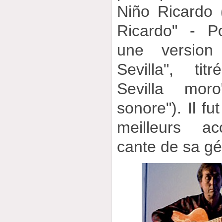
Niño Ricardo
Ricardo" - P
une versio
Sevilla", ti
Sevilla mor
sonore"). Il fu
meilleurs a
cante de sa gé