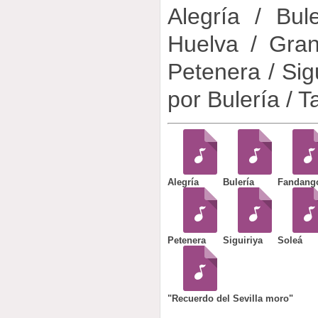
Alegría / Bu
Huelva / Gra
Petenera / Sigu
por Bulería / T
Alegría
Bulería
Fandango
Petenera
Siguiriya
Soleá
"Recuerdo del Sevilla moro"