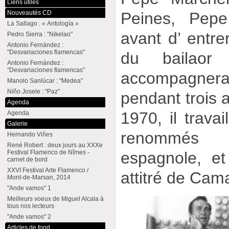
Liens utiles
Nouveautés CD
Peines, Pepe 
La Sallago : « Antología »
avant d’ entr
Pedro Sierra : "Nikelao"
Antonio Fernández :
"Desvariaciones flamencas"
du bailaor 
Antonio Fernández :
"Desvariaciones flamencas"
accompagne
Manolo Sanlúcar : "Medea"
Niño Josele : "Paz"
pendant trois 
Agenda
1970, il trava
Agenda
Galerie
renommés 
Hernando Viñes
René Robert : deux jours au XXXe
Festival Flamenco de Nîmes -
espagnole, et 
carnet de bord
XXVI Festival Arte Flamenco /
attitré de Cam
Mont-de-Marsan, 2014
"Ande vamos" 1
Meilleurs voeux de Miguel Alcala à
tous nos lecteurs
"Ande vamos" 2
Articles de fond