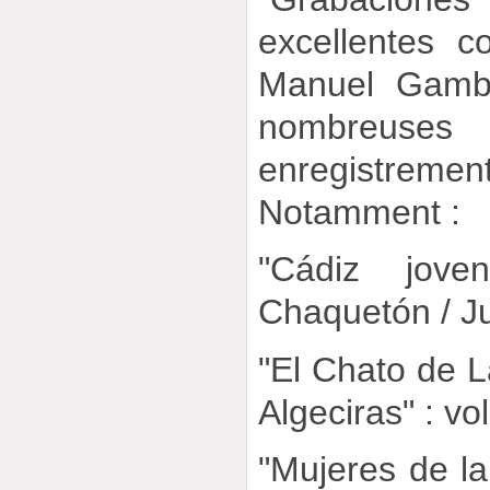
excellentes c
Manuel Gambo
nombreuses
enregistremen
Notamment :
"Cádiz jov
Chaquetón / Ju
"El Chato de 
Algeciras" : vo
"Mujeres de la 