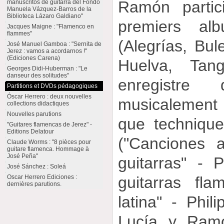
Ramón partic
manuscritos de guitarra del Fondo
Manuela Vázquez-Barros de la
Biblioteca Lázaro Galdiano"
premiers a
Jacques Maigne : "Flamenco en
flammes"
(Alegrías, Bu
José Manuel Gamboa : "Sernita de
Jerez : vamos a acordarnos !"
(Ediciones Carena)
Huelva, Tang
Georges Didi-Huberman : "Le
danseur des solitudes"
enregistre 
Partitions et DVDs pédagogiques
Óscar Herrero : deux nouvelles
musicalement
collections didactiques
Nouvelles parutions
que technique
"Guitares flamencas de Jerez" -
Editions Delatour
("Canciones 
Claude Worms : "8 pièces pour
guitare flamenca. Hommage à
José Peña"
guitarras" - 
José Sánchez : Soleá
Oscar Herrero Ediciones :
guitarras fl
dernières parutions.
latina" - Phi
Lucía y Ramó