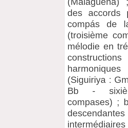
(Malagueña) 
des accords 
compás de la
(troisième com
mélodie en tré
construct
harmoniqu
(Siguiriya : Gm
Bb - sixiè
compases) ; 
descendantes
intermédiaires 