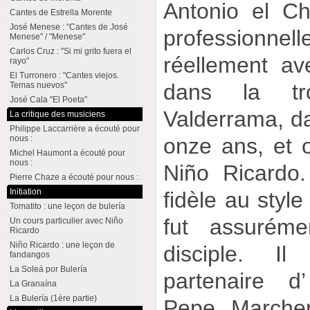
Antonio el Ch
Cantes de Estrella Morente
José Menese : "Cantes de José
profession
Menese" / "Menese"
Carlos Cruz : "Si mi grito fuera el
réellement a
rayo"
El Turronero : "Cantes viejos.
dans la tr
Temas nuevos"
José Cala "El Poeta"
Valderrama, dan
La critique des musiciens
Philippe Laccarrière a écouté pour
nous :
onze ans, et o
Michel Haumont a écouté pour
nous :
Niño Ricardo.
Pierre Chaze a écouté pour nous :
Initiation
fidèle au style
Tomatito : une leçon de bulería
fut assuréme
Un cours particulier avec Niño
Ricardo
Niño Ricardo : une leçon de
disciple. I
fandangos
La Soleá por Bulería
partenaire d
La Granaína
La Bulería (1ère partie)
Pepe Marchen