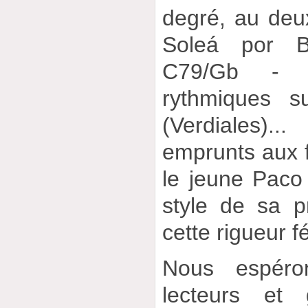
degré, au de
Soleá por B
C79/Gb - F
rythmiques 
(Verdiales)
emprunts aux f
le jeune Paco
style de sa p
cette rigueur 
Nous espér
lecteurs et g