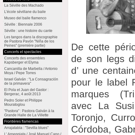
La Séville des Machado
L’école sévillane du baile
Museo del baile flamenco
Séville : Biennale 2006
Séville : une histoire du cante
Les tangos dans la discographie
de Pastora Pavón "Niña de los
De cette pério
Peines" (première partie)
Concerts et spectacles
de son legs d
Concerts des ensembles
Kapsberger et Elyma
d’ une centain
Cancanilla de Marbella / Antonio
Moya / Pepe Torres
pour le label
Israel Galván : "La Consagración
de la primavera"
El Pola et Juan del Gastor :
marques (Tr
Bergerac, 4 août 2013
Pedro Soler et Philippe
avec La Susi
Mouratoglou
"Pastora" : Pastora Galván à la
Toronjo, Curr
Grande Halle de La Villette
Frontières flamencas
Córdoba, Gabr
Arrajatabla : "Sevilla blues"
L’ Arpeggiata / José Manuel Cano /