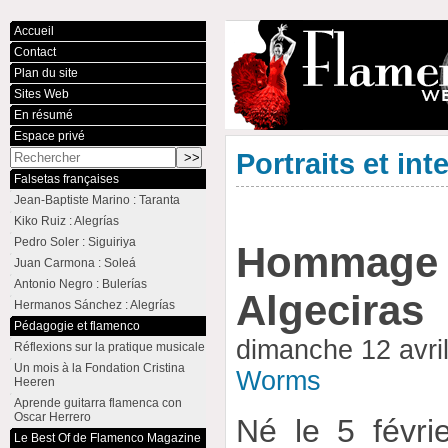
Accueil
Contact
Plan du site
Sites Web
En résumé
Espace privé
Portraits et int
Falsetas françaises
Jean-Baptiste Marino : Taranta
Kiko Ruiz : Alegrías
Pedro Soler : Siguiriya
Hommage 
Juan Carmona : Soleá
Antonio Negro : Bulerías
Algeciras
Hermanos Sánchez : Alegrías
Pédagogie et flamenco
dimanche 12 avri
Réflexions sur la pratique musicale
Un mois à la Fondation Cristina
Worms
Heeren
Aprende guitarra flamenca con
Oscar Herrero
Né le 5 févri
Le Best Of de Flamenco Magazine