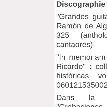
Discographie
"Grandes guit
Ramón de Alge
325 (anthol
cantaores)
"In memoriam
Ricardo" : col
históricas, v
06012153500
Dans la m
"Grabacion