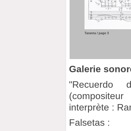
Taranta / page 3
Galerie sonor
"Recuerdo d
(compositeur
interprète : R
Falsetas :