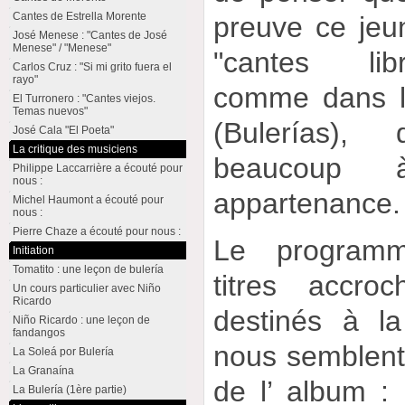
Cantes de Estrella Morente
preuve ce jeu
José Menese : "Cantes de José
Menese" / "Menese"
"cantes lib
Carlos Cruz : "Si mi grito fuera el
rayo"
comme dans le
El Turronero : "Cantes viejos.
Temas nuevos"
(Bulerías),
José Cala "El Poeta"
La critique des musiciens
beaucoup 
Philippe Laccarrière a écouté pour
nous :
appartenance.
Michel Haumont a écouté pour
nous :
Pierre Chaze a écouté pour nous :
Le program
Initiation
Tomatito : une leçon de bulería
titres accro
Un cours particulier avec Niño
Ricardo
destinés à l
Niño Ricardo : une leçon de
fandangos
nous semblent 
La Soleá por Bulería
La Granaína
de l’ album :
La Bulería (1ère partie)