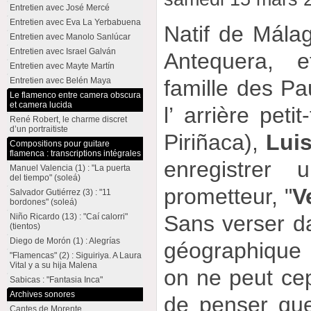
Entretien avec José Mercé
Entretien avec Eva La Yerbabuena
Natif de Málag
Entretien avec Manolo Sanlúcar
Entretien avec Israel Galván
Antequera, 
Entretien avec Mayte Martín
Entretien avec Belén Maya
famille des Pau
Le flamenco entre camera obscura
et camera lucida
l’ arrière peti
René Robert, le charme discret
d’un portraitiste
Piriñaca),
Lui
Compositions pour guitare
flamenca : transcriptions intégrales
enregistrer 
Manuel Valencia (1) : "La puerta
del tiempo" (soleá)
prometteur, "
V
Salvador Gutiérrez (3) : "11
bordones" (soleá)
Sans verser d
Niño Ricardo (13) : "Caí calorri"
(tientos)
Diego de Morón (1) : Alegrías
géographique 
"Flamencas" (2) : Siguiriya. A Laura
Vital y a su hija Malena
on ne peut ce
Sabicas : "Fantasia Inca"
Archives sonores
de penser que 
Cantes de Morente