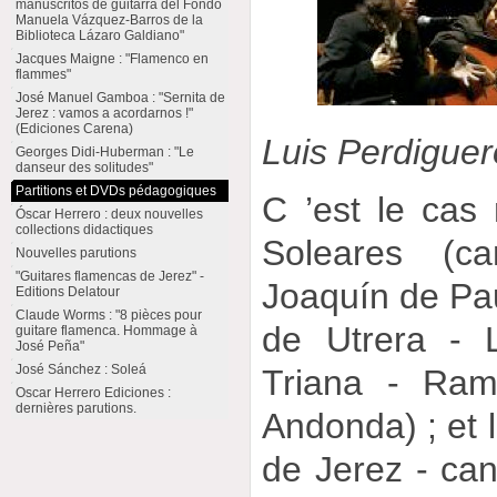
manuscritos de guitarra del Fondo
Manuela Vázquez-Barros de la
Biblioteca Lázaro Galdiano"
Jacques Maigne : "Flamenco en
flammes"
José Manuel Gamboa : "Sernita de
Jerez : vamos a acordarnos !"
(Ediciones Carena)
Luis Perdigue
Georges Didi-Huberman : "Le
danseur des solitudes"
Partitions et DVDs pédagogiques
C ’est le cas
Óscar Herrero : deux nouvelles
collections didactiques
Soleares (c
Nouvelles parutions
"Guitares flamencas de Jerez" -
Joaquín de Pau
Editions Delatour
Claude Worms : "8 pièces pour
de Utrera - 
guitare flamenca. Hommage à
José Peña"
José Sánchez : Soleá
Triana - Ram
Oscar Herrero Ediciones :
dernières parutions.
Andonda) ; et l
de Jerez - ca