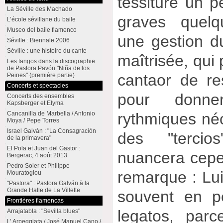
tessiture un p
La Séville des Machado
graves quelqu
L’école sévillane du baile
Museo del baile flamenco
une gestion du
Séville : Biennale 2006
Séville : une histoire du cante
maîtrisée, qui
Les tangos dans la discographie
de Pastora Pavón "Niña de los
cantaor de re
Peines" (première partie)
Concerts et spectacles
pour donne
Concerts des ensembles
Kapsberger et Elyma
Cancanilla de Marbella / Antonio
rythmiques néc
Moya / Pepe Torres
Israel Galván : "La Consagración
des "tercio
de la primavera"
El Pola et Juan del Gastor :
nuancera cepe
Bergerac, 4 août 2013
Pedro Soler et Philippe
remarque : Lu
Mouratoglou
"Pastora" : Pastora Galván à la
Grande Halle de La Villette
souvent en pér
Frontières flamencas
legatos, parc
Arrajatabla : "Sevilla blues"
L’ Arpeggiata / José Manuel Cano /