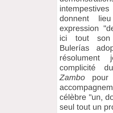
intempestive
donnent lieu
expression "d
ici tout so
Bulerías ado
résolument 
complicité 
Zambo
pour l
accompagnem
célèbre "un, dos
seul tout un p