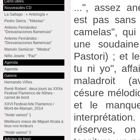
Liens utiles
...", assez an
Nouveautés CD
La Sallago : « Antología »
est pas sans
Pedro Sierra : "Nikelao"
Antonio Fernández :
camelas", qui
"Desvariaciones flamencas"
Antonio Fernández :
une soudaine
"Desvariaciones flamencas"
Manolo Sanlúcar : "Medea"
Pastori) ; et 
Niño Josele : "Paz"
Agenda
tu ni yo", affa
Agenda
Galerie
maladroit (
Hernando Viñes
René Robert : deux jours au XXXe
césure mélodiqu
Festival Flamenco de Nîmes -
carnet de bord
et le manque
XXVI Festival Arte Flamenco /
Mont-de-Marsan, 2014
interprétati
"Ande vamos" 1
Meilleurs voeux de Miguel Alcala à
tous nos lecteurs
réserves, on
"Ande vamos" 2
Articles de fond