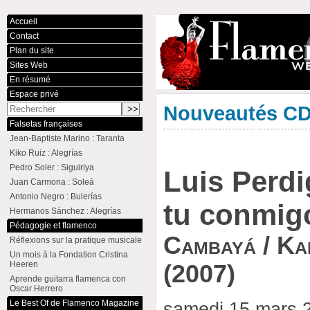
Accueil
Contact
Plan du site
Sites Web
En résumé
Espace privé
Nouveautés C
Falsetas françaises
Jean-Baptiste Marino : Taranta
Kiko Ruiz : Alegrías
Pedro Soler : Siguiriya
Luis Perdi
Juan Carmona : Soleá
Antonio Negro : Bulerías
tu conmigo
Hermanos Sánchez : Alegrías
Pédagogie et flamenco
Cambayá / K
Réflexions sur la pratique musicale
Un mois à la Fondation Cristina
Heeren
(2007)
Aprende guitarra flamenca con
Oscar Herrero
Le Best Of de Flamenco Magazine
samedi 15 mars 