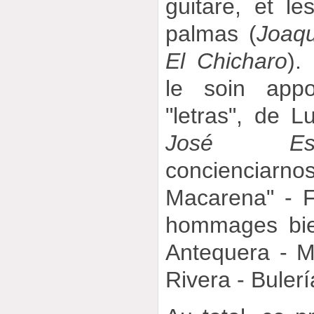
guitare, et le
palmas (
Joaqu
El Chicharo
).
le soin app
"letras", de L
José Esp
concienciarnos"
Macarena" - 
hommages bie
Antequera - M
Rivera - Bulerí