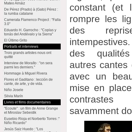
Mateo Arnáiz
constant (et
De Pérez (Prado) à (Gato) Pérez :
la rumba catalane
rompre les li
Camerata Flamenco Project : "Falla
3.0"
des repri
Eduardo H. Garrocho : "Coplas y
tonás del Andévalo y la Sierra"
intempestives. 
El Último Grito
Portraits et interviews
des qualité
Trois grands artistes nous ont
quitté
autres cantes 
Interview de Moraíto : "on sera
parmi les derniers."
avec un beau
Hommage à Miguel Rivera
Flores el Gaditano : lección de
cante, de arte, y de vida.
mise en place
Niño Josele
Silvia Marín
contrast
Livres et films documentaires
savamment do
"Ecoute" : un film de Anne Grange
et Miroslav Sebestik
Eusebio Rioja et Norberto Torres :"
Niño Ricardo"
Jesús Saiz Huedo : "Los