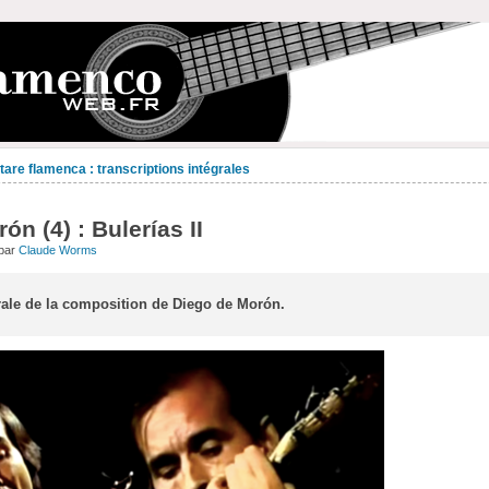
are flamenca : transcriptions intégrales
n (4) : Bulerías II
 par
Claude Worms
rale de la composition de Diego de Morón.