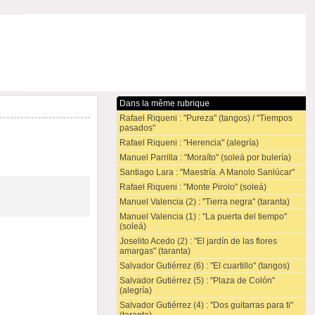
Dans la même rubrique
Rafael Riqueni : "Pureza" (tangos) / "Tiempos
pasados"
Rafael Riqueni : "Herencia" (alegría)
Manuel Parrilla : "Moraíto" (soleá por bulería)
Santiago Lara : "Maestría. A Manolo Sanlúcar"
Rafael Riqueni : "Monte Pirolo" (soleá)
Manuel Valencia (2) : "Tierra negra" (taranta)
Manuel Valencia (1) : "La puerta del tiempo"
(soleá)
Joselito Acedo (2) : "El jardín de las flores
amargas" (taranta)
Salvador Gutiérrez (6) : "El cuartillo" (tangos)
Salvador Gutiérrez (5) : "Plaza de Colón"
(alegría)
Salvador Gutiérrez (4) : "Dos guitarras para ti"