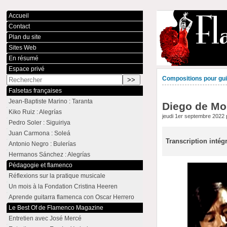
Accueil
Contact
Plan du site
Sites Web
En résumé
Espace privé
Compositions pour guit
Falsetas françaises
Jean-Baptiste Marino : Taranta
Diego de Moró
Kiko Ruiz : Alegrías
jeudi 1er septembre 2022
Pedro Soler : Siguiriya
Juan Carmona : Soleá
Transcription intég
Antonio Negro : Bulerías
Hermanos Sánchez : Alegrías
Pédagogie et flamenco
Réflexions sur la pratique musicale
Un mois à la Fondation Cristina Heeren
Aprende guitarra flamenca con Oscar Herrero
Le Best Of de Flamenco Magazine
Entretien avec José Mercé