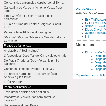
Concerts des ensembles Kapsberger et Elyma
Cancanilla de Marbella / Antonio Moya / Pepe
Claude Worms
Torres
Articles de cet auteu
Israel Galván : "La Consagración de la
primavera"
Érik Truffaz et 
LV Festival de S
El Pola et Juan del Gastor : Bergerac, 4 août
XXXVII Festival
2013
Diego Clavel : "
Pedro Soler et Philippe Mouratoglou
37ème Festival 
[...]
"Pastora" : Pastora Galván à la Grande Halle de
La Villette
Mots-clés
Frontières flamencas
Arrajatabla : "Sevilla blues"
Diego de Moró
L’ Arpeggiata / José Manuel Cano / Mateo Arnáiz
Diego de 
Diego de 
De Pérez (Prado) à (Gato) Pérez : la rumba
Diego de
catalane
Diego de
Camerata Flamenco Project : "Falla 3.0"
Diego de
Eduardo H. Garrocho : "Coplas y tonás del
Répondre à cet article
Andévalo y la Sierra"
El Último Grito
Portraits et interviews
Trois grands artistes nous ont quitté
Interview de Moraíto : "on sera parmi les
derniers."
Hommage à Miguel Rivera