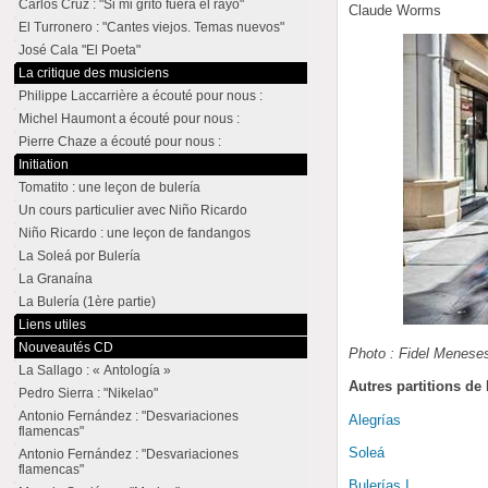
Carlos Cruz : "Si mi grito fuera el rayo"
Claude Worms
El Turronero : "Cantes viejos. Temas nuevos"
José Cala "El Poeta"
La critique des musiciens
Philippe Laccarrière a écouté pour nous :
Michel Haumont a écouté pour nous :
Pierre Chaze a écouté pour nous :
Initiation
Tomatito : une leçon de bulería
Un cours particulier avec Niño Ricardo
Niño Ricardo : une leçon de fandangos
La Soleá por Bulería
La Granaína
La Bulería (1ère partie)
Liens utiles
Nouveautés CD
Photo : Fidel Menese
La Sallago : « Antología »
Autres partitions d
Pedro Sierra : "Nikelao"
Antonio Fernández : "Desvariaciones
Alegrías
flamencas"
Soleá
Antonio Fernández : "Desvariaciones
flamencas"
Bulerías I