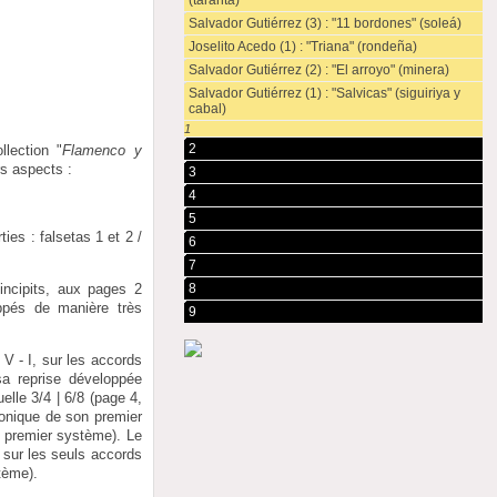
(taranta)
Salvador Gutiérrez (3) : "11 bordones" (soleá)
Joselito Acedo (1) : "Triana" (rondeña)
Salvador Gutiérrez (2) : "El arroyo" (minera)
Salvador Gutiérrez (1) : "Salvicas" (siguiriya y
cabal)
1
2
lection "
Flamenco y
s aspects :
3
4
5
ies : falsetas 1 et 2 /
6
7
8
incipits, aux pages 2
ppés de manière très
9
V - I, sur les accords
a reprise développée
elle 3/4 | 6/8 (page 4,
monique de son premier
 premier système). Le
 sur les seuls accords
tème).