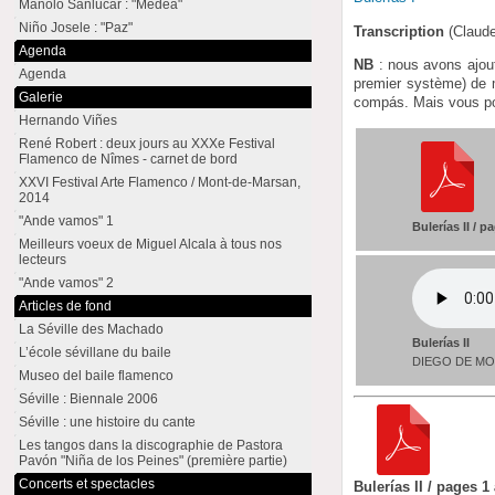
Manolo Sanlúcar : "Medea"
Niño Josele : "Paz"
Transcription
(Claud
Agenda
NB
: nous avons ajout
Agenda
premier système) de m
Galerie
compás. Mais vous pou
Hernando Viñes
René Robert : deux jours au XXXe Festival
Flamenco de Nîmes - carnet de bord
XXVI Festival Arte Flamenco / Mont-de-Marsan,
2014
"Ande vamos" 1
Bulerías II / p
Meilleurs voeux de Miguel Alcala à tous nos
lecteurs
"Ande vamos" 2
Articles de fond
La Séville des Machado
Bulerías II
L’école sévillane du baile
DIEGO DE M
Museo del baile flamenco
Séville : Biennale 2006
Séville : une histoire du cante
Les tangos dans la discographie de Pastora
Pavón "Niña de los Peines" (première partie)
Concerts et spectacles
Bulerías II / pages 1