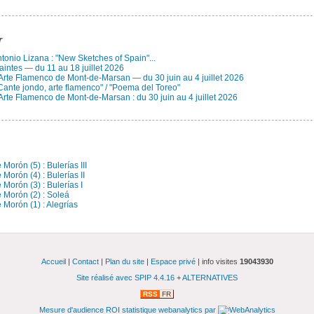
r
Antonio Lizana : "New Sketches of Spain"...
aintes — du 11 au 18 juillet 2026
 Arte Flamenco de Mont-de-Marsan — du 30 juin au 4 juillet 2026
Cante jondo, arte flamenco" / "Poema del Toreo"
Arte Flamenco de Mont-de-Marsan : du 30 juin au 4 juillet 2026
n
Morón (5) : Bulerías III
Morón (4) : Bulerías II
 Morón (3) : Bulerías I
 Morón (2) : Soleá
 Morón (1) : Alegrías
Accueil
|
Contact
|
Plan du site
|
Espace privé
| info visites
19043930
Site réalisé avec SPIP 4.4.16
+
ALTERNATIVES
RSS
FR
Mesure d'audience ROI statistique webanalytics par