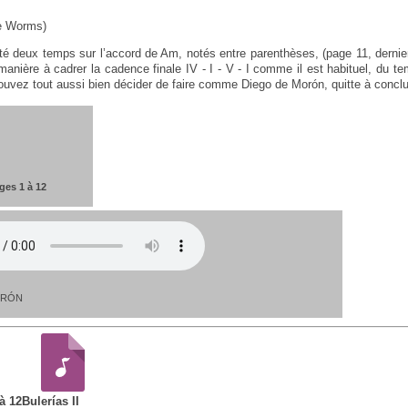
e Worms)
é deux temps sur l’accord de Am, notés entre parenthèses, (page 11, derni
anière à cadrer la cadence finale IV - I - V - I comme il est habituel, du 
vez tout aussi bien décider de faire comme Diego de Morón, quitte à conclu
ages 1 à 12
ORÓN
 à 12
Bulerías II