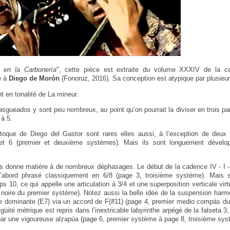
s en la Carbonería
", cette pièce est extraite du volume XXXIV de la col
é à
Diego de Morón
(Fonoruz, 2016). Sa conception est atypique par plusieur
nt en tonalité de La mineur.
sgueados y sont peu nombreux, au point qu’on pourrait la diviser en trois part
 à 5.
toque de Diego del Gastor sont rares elles aussi, à l’exception de deux 
 et 6 (premier et deuxième systèmes). Mais ils sont longuement dévelo
ns donne matière à de nombreux déphasages. Le début de la cadence IV - I - 
abord phrasé classiquement en 6/8 (page 3, troisième système). Mais s
10, ce qui appelle une articulation à 3/4 et une superposition verticale virtu
re noire du premier système). Notez aussi la belle idée de la suspension har
de dominante (E7) via un accord de F(#11) (page 4, premier medio compás du
ité métrique est repris dans l’inextricable labyrinthe arpégé de la falseta 3,
ar une vigoureuse alzapúa (page 6, premier système à page 8, troisième sys