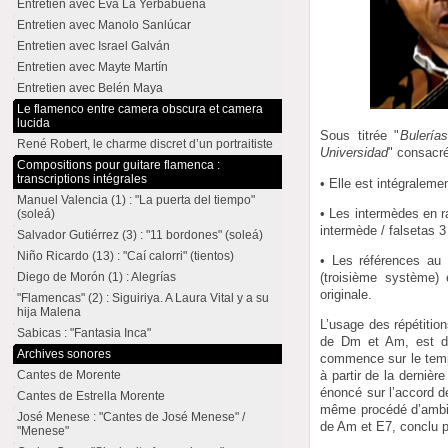
Entretien avec Eva La Yerbabuena
Entretien avec Manolo Sanlúcar
Entretien avec Israel Galván
Entretien avec Mayte Martín
Entretien avec Belén Maya
Le flamenco entre camera obscura et camera
lucida
Sous titrée "
Bulería
René Robert, le charme discret d’un portraitiste
Universidad
" consacr
Compositions pour guitare flamenca :
transcriptions intégrales
• Elle est intégraleme
Manuel Valencia (1) : "La puerta del tiempo"
• Les intermèdes en ra
(soleá)
intermède / falsetas 3
Salvador Gutiérrez (3) : "11 bordones" (soleá)
Niño Ricardo (13) : "Caí calorri" (tientos)
• Les références au 
Diego de Morón (1) : Alegrías
(troisième système)
originale.
"Flamencas" (2) : Siguiriya. A Laura Vital y a su
hija Malena
L’usage des répétitio
Sabicas : "Fantasia Inca"
de Dm et Am, est d’
Archives sonores
commence sur le temps 
Cantes de Morente
à partir de la derniè
énoncé sur l’accord 
Cantes de Estrella Morente
même procédé d’ambigü
José Menese : "Cantes de José Menese" /
de Am et E7, conclu p
"Menese"