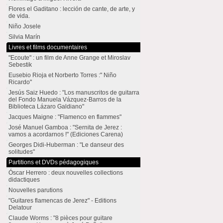
Flores el Gaditano : lección de cante, de arte, y
de vida.
Niño Josele
Silvia Marín
Livres et films documentaires
"Ecoute" : un film de Anne Grange et Miroslav
Sebestik
Eusebio Rioja et Norberto Torres :" Niño
Ricardo"
Jesús Saiz Huedo : "Los manuscritos de guitarra
del Fondo Manuela Vázquez-Barros de la
Biblioteca Lázaro Galdiano"
Jacques Maigne : "Flamenco en flammes"
José Manuel Gamboa : "Sernita de Jerez :
vamos a acordarnos !" (Ediciones Carena)
Georges Didi-Huberman : "Le danseur des
solitudes"
Partitions et DVDs pédagogiques
Óscar Herrero : deux nouvelles collections
didactiques
Nouvelles parutions
"Guitares flamencas de Jerez" - Editions
Delatour
Claude Worms : "8 pièces pour guitare