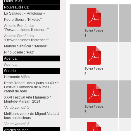
Liens utiles
Nouveautés CD
La Sallago : « Antología »
Pedro Sierra : "Nikelao"
Antonio Fernández :
"Desvariaciones flamencas"
Soleá / page
1
Antonio Fernández :
"Desvariaciones flamencas"
Manolo Sanlúcar : "Medea"
Niño Josele : "Paz"
Agenda
Agenda
Soleá / page
Galerie
4
Hernando Viñes
René Robert : deux jours au XXXe
Festival Flamenco de Nîmes -
carnet de bord
XXVI Festival Arte Flamenco /
Mont-de-Marsan, 2014
Soleá / page
"Ande vamos" 1
7
Meilleurs voeux de Miguel Alcala à
tous nos lecteurs
"Ande vamos" 2
Articles de fond