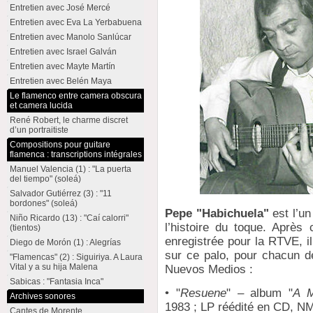
Entretien avec José Mercé
Entretien avec Eva La Yerbabuena
Entretien avec Manolo Sanlúcar
Entretien avec Israel Galván
Entretien avec Mayte Martín
Entretien avec Belén Maya
Le flamenco entre camera obscura
et camera lucida
René Robert, le charme discret
d’un portraitiste
Compositions pour guitare
flamenca : transcriptions intégrales
Manuel Valencia (1) : "La puerta
del tiempo" (soleá)
Salvador Gutiérrez (3) : "11
bordones" (soleá)
Pepe "Habichuela"
est l’un
Niño Ricardo (13) : "Caí calorri"
l’histoire du toque. Après 
(tientos)
enregistrée pour la RTVE, i
Diego de Morón (1) : Alegrías
sur ce palo, pour chacun d
"Flamencas" (2) : Siguiriya. A Laura
Vital y a su hija Malena
Nuevos Medios :
Sabicas : "Fantasia Inca"
• "
Resuene
" – album "
A M
Archives sonores
1983 ; LP réédité en CD, N
Cantes de Morente