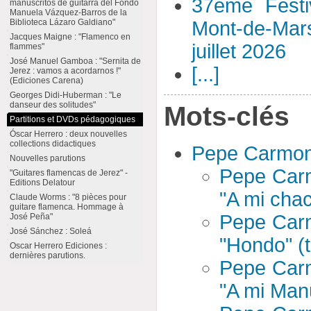
37ème Festi
manuscritos de guitarra del Fondo
Manuela Vázquez-Barros de la
Biblioteca Lázaro Galdiano"
Mont-de-Mar
Jacques Maigne : "Flamenco en
juillet 2026
flammes"
José Manuel Gamboa : "Sernita de
[...]
Jerez : vamos a acordarnos !"
(Ediciones Carena)
Georges Didi-Huberman : "Le
danseur des solitudes"
Mots-clés
Partitions et DVDs pédagogiques
Óscar Herrero : deux nouvelles
collections didactiques
Pepe Carmon
Nouvelles parutions
Pepe Carm
"Guitares flamencas de Jerez" -
Editions Delatour
"A mi chac
Claude Worms : "8 pièces pour
guitare flamenca. Hommage à
Pepe Carm
José Peña"
José Sánchez : Soleá
"Hondo" (t
Oscar Herrero Ediciones :
dernières parutions.
Pepe Carm
"A mi Manu