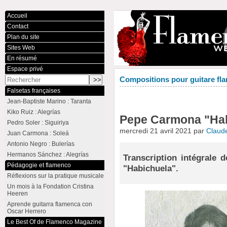
Accueil
Contact
Plan du site
Sites Web
En résumé
Espace privé
Compositions pour guitare fla
Falsetas françaises
Jean-Baptiste Marino : Taranta
Kiko Ruiz : Alegrías
Pepe Carmona "Habi
Pedro Soler : Siguiriya
mercredi 21 avril 2021 par
Claud
Juan Carmona : Soleá
Antonio Negro : Bulerías
Hermanos Sánchez : Alegrías
Transcription intégrale
Pédagogie et flamenco
"Habichuela".
Réflexions sur la pratique musicale
Un mois à la Fondation Cristina
Heeren
Aprende guitarra flamenca con
Oscar Herrero
Le Best Of de Flamenco Magazine