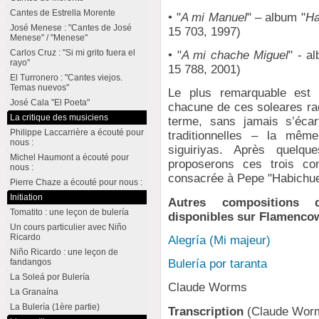
Cantes de Estrella Morente
• "
A mi Manuel
" – album "
Ha
José Menese : "Cantes de José
15 703, 1997)
Menese" / "Menese"
Carlos Cruz : "Si mi grito fuera el
• "
A mi chache Miguel
" - a
rayo"
15 788, 2001)
El Turronero : "Cantes viejos.
Temas nuevos"
Le plus remarquable est 
José Cala "El Poeta"
chacune de ces soleares ra
La critique des musiciens
terme, sans jamais s’écar
Philippe Laccarrière a écouté pour
traditionnelles – la mêm
nous :
siguiriyas. Après quelqu
Michel Haumont a écouté pour
proposerons ces trois com
nous :
consacrée à Pepe "Habichue
Pierre Chaze a écouté pour nous :
Initiation
Autres compositions 
Tomatito : une leçon de bulería
disponibles sur Flamenco
Un cours particulier avec Niño
Ricardo
Alegría (Mi majeur)
Niño Ricardo : une leçon de
fandangos
Bulería por taranta
La Soleá por Bulería
Claude Worms
La Granaína
La Bulería (1ère partie)
Transcription
(Claude Wor