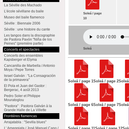
La Séville des Machado
L’école sévillane du baile
Soleá / page
Museo del baile flamenco
10
Séville : Biennale 2006
Séville : une histoire du cante
Les tangos dans la discographie
de Pastora Pavón "Niña de los
Peines" (première partie)
Soleá
Concerts et spectacles
Concerts des ensembles
Kapsberger et Elyma
Cancanilla de Marbella / Antonio
Moya / Pepe Torres
Israel Galván : "La Consagración
de la primavera"
Soleá / page 1
Soleá / page 2
Soleá
El Pola et Juan del Gastor :
Bergerac, 4 août 2013
Pedro Soler et Philippe
Mouratoglou
Soleá / page 6
Soleá / page 7
Soleá
"Pastora" : Pastora Galván à la
Grande Halle de La Villette
Frontières flamencas
Arrajatabla : "Sevilla blues"
L’ Arpeggiata / José Manuel Cano /
Soleá / page 11
Soleá / page 12
Sol