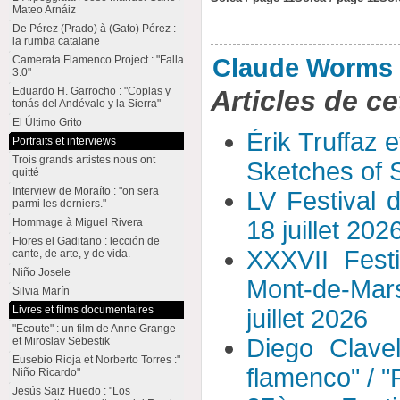
Mateo Arnáiz
De Pérez (Prado) à (Gato) Pérez :
la rumba catalane
Claude Worms
Camerata Flamenco Project : "Falla
3.0"
Articles de ce
Eduardo H. Garrocho : "Coplas y
tonás del Andévalo y la Sierra"
El Último Grito
Érik Truffaz 
Portraits et interviews
Trois grands artistes nous ont
Sketches of S
quitté
Interview de Moraíto : "on sera
LV Festival 
parmi les derniers."
Hommage à Miguel Rivera
18 juillet 202
Flores el Gaditano : lección de
XXXVII Fest
cante, de arte, y de vida.
Niño Josele
Mont-de-Mar
Silvia Marín
Livres et films documentaires
juillet 2026
"Ecoute" : un film de Anne Grange
Diego Clavel
et Miroslav Sebestik
Eusebio Rioja et Norberto Torres :"
flamenco" / 
Niño Ricardo"
Jesús Saiz Huedo : "Los