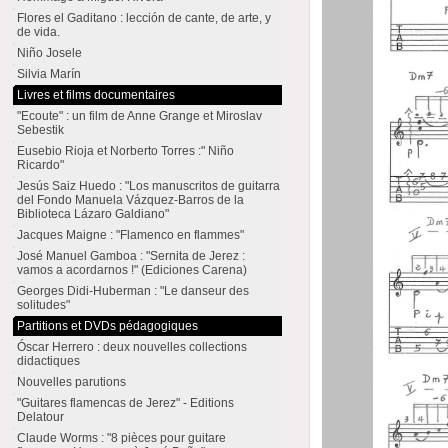
Flores el Gaditano : lección de cante, de arte, y
de vida.
Niño Josele
Silvia Marín
Livres et films documentaires
"Ecoute" : un film de Anne Grange et Miroslav
Sebestik
Eusebio Rioja et Norberto Torres :" Niño
Ricardo"
Jesús Saiz Huedo : "Los manuscritos de guitarra
del Fondo Manuela Vázquez-Barros de la
Biblioteca Lázaro Galdiano"
Jacques Maigne : "Flamenco en flammes"
José Manuel Gamboa : "Sernita de Jerez :
vamos a acordarnos !" (Ediciones Carena)
Georges Didi-Huberman : "Le danseur des
solitudes"
Partitions et DVDs pédagogiques
Óscar Herrero : deux nouvelles collections
didactiques
Nouvelles parutions
"Guitares flamencas de Jerez" - Editions
Delatour
Claude Worms : "8 pièces pour guitare