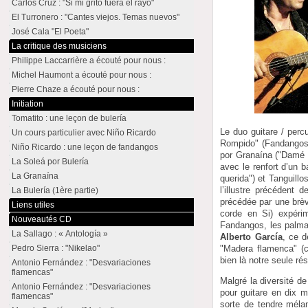
Carlos Cruz : "Si mi grito fuera el rayo"
El Turronero : "Cantes viejos. Temas nuevos"
José Cala "El Poeta"
La critique des musiciens
Philippe Laccarrière a écouté pour nous :
Michel Haumont a écouté pour nous :
Pierre Chaze a écouté pour nous :
Initiation
Tomatito : une leçon de bulería
Le duo guitare / perc
Un cours particulier avec Niño Ricardo
Rompido" (Fandangos 
Niño Ricardo : une leçon de fandangos
por Granaína ("Damé p
La Soleá por Bulería
avec le renfort d’un 
La Granaína
querida") et Tanguillos
l’illustre précédent
La Bulería (1ère partie)
précédée par une brève
Liens utiles
corde en Si) expéri
Nouveautés CD
Fandangos, les palmas
La Sallago : « Antología »
Alberto García
, ce d
Pedro Sierra : "Nikelao"
"Madera flamenca" (ca
bien là notre seule ré
Antonio Fernández : "Desvariaciones
flamencas"
Malgré la diversité d
Antonio Fernández : "Desvariaciones
pour guitare en dix 
flamencas"
sorte de tendre mél