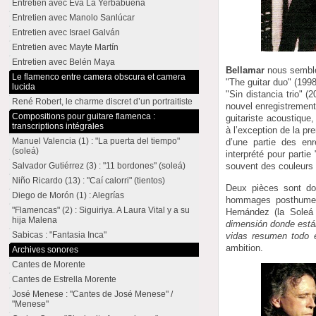
Entretien avec Eva La Yerbabuena
Entretien avec Manolo Sanlúcar
Entretien avec Israel Galván
Entretien avec Mayte Martín
Entretien avec Belén Maya
Bellamar
nous semble
Le flamenco entre camera obscura et camera
"The guitar duo" (1998
lucida
"Sin distancia trio" 
René Robert, le charme discret d’un portraitiste
nouvel enregistrement)
Compositions pour guitare flamenca :
guitariste acoustique,
transcriptions intégrales
à l’exception de la p
Manuel Valencia (1) : "La puerta del tiempo"
d’une partie des enr
(soleá)
interprété pour partie
Salvador Gutiérrez (3) : "11 bordones" (soleá)
souvent des couleurs 
Niño Ricardo (13) : "Caí calorri" (tientos)
Deux pièces sont don
Diego de Morón (1) : Alegrías
hommages posthumes 
"Flamencas" (2) : Siguiriya. A Laura Vital y a su
Hernández (la Soleá 
hija Malena
dimensión donde están
Sabicas : "Fantasia Inca"
vidas resumen todo e
ambition.
Archives sonores
Cantes de Morente
Cantes de Estrella Morente
José Menese : "Cantes de José Menese" /
"Menese"