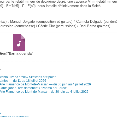
our par le relatif mineur du deuxième degré, une cadence VIIm (relatif mineur de
9) - Bm7(b5) - F - E(b9), nous installe définitivement dans la Soleá.
erías) : Manuel Delgado (composition et guitare) / Carmela Delgado (bandon
drossian (contrebasse) / Cédric Diot (percussions) / Dani Barba (palmas)
tion)
"Barna querida"
r
Antonio Lizana : "New Sketches of Spain"...
aintes — du 11 au 18 juillet 2026
 Arte Flamenco de Mont-de-Marsan — du 30 juin au 4 juillet 2026
Cante jondo, arte flamenco" / "Poema del Toreo"
Arte Flamenco de Mont-de-Marsan : du 30 juin au 4 juillet 2026
o
elgado : "Bellamar"