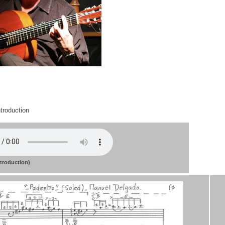
ntroduction
ntroduction)