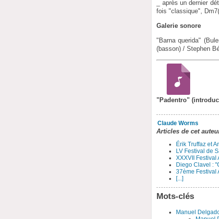
_ après un dernier dét
fois "classique", Dm7(
Galerie sonore
"Barna querida" (Bul
(basson) / Stephen Bé
"Padentro" (introduc
Claude Worms
Articles de cet auteu
Érik Truffaz et 
LV Festival de S
XXXVII Festival
Diego Clavel : "
37ème Festival 
[...]
Mots-clés
Manuel Delgad
Manuel D