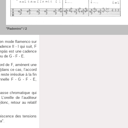
"Padentro" / 2
 en mode flamenco sur
nce II - I qui suit, F
compás est une cadence
eu de G - F - E.
cord de F, amènent une
 (dans ce cas, l’accord
ste irrésolue à la fin
nnelle F - G - F - E,
basse chromatique qui
oreille de l’auditeur
onc, retour au relatif
iniscence des tensions
a".