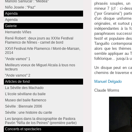
Manolo Sanlúcar : "Medea"
phrasés souples, un 
Niño Josele : "Paz"
mineur 7 (cf : ci-des
("por Granaína") part
Agenda
d’un disque uniforme
Agenda
originales, et surtout
Galerie
indépendantes à la f
Hernando Viñes
paraphrases successiv
René Robert : deux jours au XXXe Festival
festif et populaire d
Flamenco de Nîmes - carnet de bord
Tanguillo contempora
alors que les thèmes 
XXVI Festival Arte Flamenco / Mont-de-Marsan,
2014
semble appliquer au T
folklorique... jusqu’à 
"Ande vamos" 1
Meilleurs voeux de Miguel Alcala à tous nos
Un disque peut en ca
lecteurs
chemins de traverse et
"Ande vamos" 2
Manuel Delgado
Articles de fond
La Séville des Machado
Claude Worms
L’école sévillane du baile
Museo del baile flamenco
Séville : Biennale 2006
Séville : une histoire du cante
Les tangos dans la discographie de Pastora
Pavón "Niña de los Peines" (première partie)
Concerts et spectacles