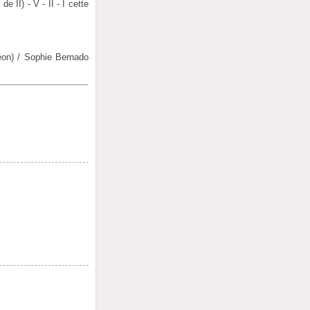
 II) - V - II - I cette
éon) / Sophie Bernado