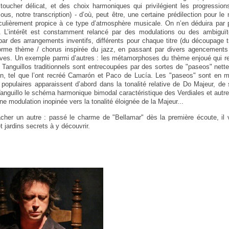
toucher délicat, et des choix harmoniques qui privilégient les progressio
sous, notre transcription) - d’où, peut être, une certaine prédilection pour l
iculièrement propice à ce type d’atmosphère musicale. On n’en déduira par po
. L’intérêt est constamment relancé par des modulations ou des ambiguï
 par des arrangements inventifs, différents pour chaque titre (du découpage t
orme thème / chorus inspirée du jazz, en passant par divers agencement
es. Un exemple parmi d’autres : les métamorphoses du thème enjoué qui ref
es Tanguillos traditionnels sont entrecoupées par des sortes de "paseos" net
in, tel que l’ont recréé Camarón et Paco de Lucía. Les "paseos" sont en 
populaires apparaissent d’abord dans la tonalité relative de Do Majeur, de s
anguillo le schéma harmonique bimodal caractéristique des Verdiales et autr
une modulation inopinée vers la tonalité éloignée de la Majeur...
cher un autre : passé le charme de "Bellamar" dès la première écoute, il 
 jardins secrets à y découvrir.