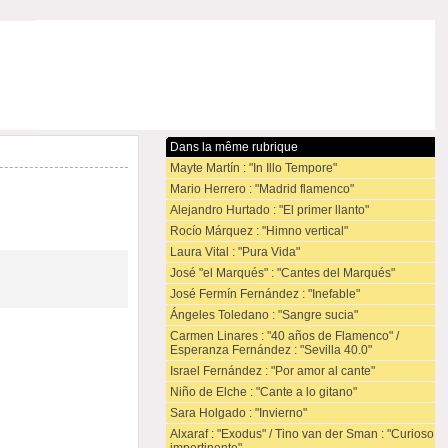
Dans la même rubrique
Mayte Martín : "In Illo Tempore"
Mario Herrero : "Madrid flamenco"
Alejandro Hurtado : "El primer llanto"
Rocío Márquez : "Himno vertical"
Laura Vital : "Pura Vida"
José "el Marqués" : "Cantes del Marqués"
José Fermín Fernández : "Inefable"
Ángeles Toledano : "Sangre sucia"
Carmen Linares : "40 años de Flamenco" /
Esperanza Fernández : "Sevilla 40.0"
Israel Fernández : "Por amor al cante"
Niño de Elche : "Cante a lo gitano"
Sara Holgado : "Invierno"
Alxaraf : "Exodus" / Tino van der Sman : "Curioso