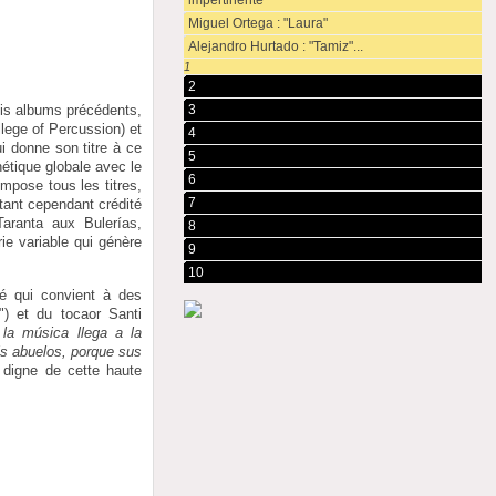
impertinente"
Miguel Ortega : "Laura"
Alejandro Hurtado : "Tamiz"...
1
2
3
ois albums précédents,
llege of Percussion) et
4
i donne son titre à ce
5
hétique globale avec le
6
ompose tous les titres,
7
tant cependant crédité
Taranta aux Bulerías,
8
rie variable qui génère
9
10
té qui convient à des
) et du tocaor Santi
 la música llega a la
is abuelos, porque sus
 digne de cette haute