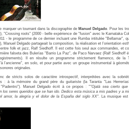
 marquer un tournant dans la discographie de
Manuel Delgado
. Pour les tr
), "Crossing roots" (2000 - belle expérience de "fusion" avec le Karnataka Co
(2011 - le programme de ce dernier incluant une Rumba intitulée "Bellamar", qu
, Manuel Delgado partageait la composition, la réalisation et l’orientation est
 entre folk et jazz, Ralf Siedhoff. Il est cette fois seul aux commandes, et c
remière falseta des Bulerías "Barrio La Paz", de Paco Narvaez (Ralf Siedhoff é
egistrements). Il en résulte un programme strictement flamenco, de la 
 "à l’ancienne", en solo, et pour partie avec un groupe instrumental à géomét
sonores originales.
c de stricts solos de caractère introspectif, interprétées avec la sobrié
: à la mémoire du grand père du guitariste (la Taranta "Las Herrerías"
"Padentro"). Manuel Delgado écrit à ce propos : "
"Ojalá sea cierto que
 los seres queridos que se han ido. Dedico esta música a mis padres y a m
l amor, la alegría y el dolor de la España del siglo XX"
. La musique est