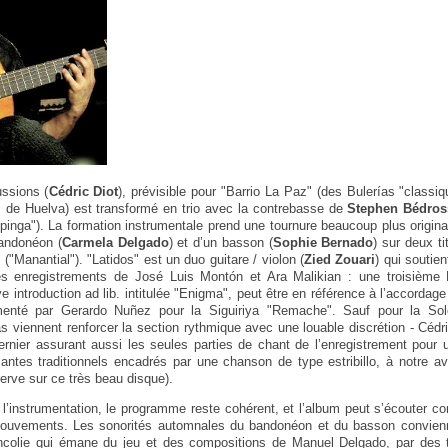
ussions (
Cédric Diot
), prévisible pour "Barrio La Paz" (des Bulerías "classi
de Huelva) est transformé en trio avec la contrebasse de
Stephen Bédros
inga"). La formation instrumentale prend une tournure beaucoup plus original
bandonéon (
Carmela Delgado
) et d’un basson (
Sophie Bernado
) sur deux ti
 ("Manantial"). "Latidos" est un duo guitare / violon (
Zied Zouari
) qui soutie
 des enregistrements de José Luis Montón et Ara Malikian : une troisième 
 introduction ad lib. intitulée "Enigma", peut être en référence à l’accordage
menté par Gerardo Nuñez pour la Siguiriya "Remache". Sauf pour la Sole
 viennent renforcer la section rythmique avec une louable discrétion - Cédr
ernier assurant aussi les seules parties de chant de l’enregistrement pour 
ntes traditionnels encadrés par une chanson de type estribillo, à notre av
serve sur ce très beau disque).
e l’instrumentation, le programme reste cohérent, et l’album peut s’écouter 
mouvements. Les sonorités automnales du bandonéon et du basson convienn
ancolie qui émane du jeu et des compositions de Manuel Delgado, par des