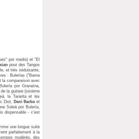
ques" por medio) et "El
sian
pour des Tangos
e, et très séduisante,
tres : Bulerías ("Barna
nt la comparaison avec
Bulería por Granaína,
 de la guitare (sixième
á, la Taranta et les
ic Diot,
Dani Barba
et
une Soleá por Bulería,
is dispensable - c’est
comme une longue suite
ent parfaitement à la
 tempos modérés, des