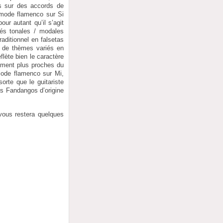
ns sur des accords de
e mode flamenco sur Si
ur autant qu’il s’agit
tés tonales / modales
raditionnel en falsetas
s de thèmes variés en
lète bien le caractère
tement plus proches du
mode flamenco sur Mi,
orte que le guitariste
es Fandangos d’origine
vous restera quelques