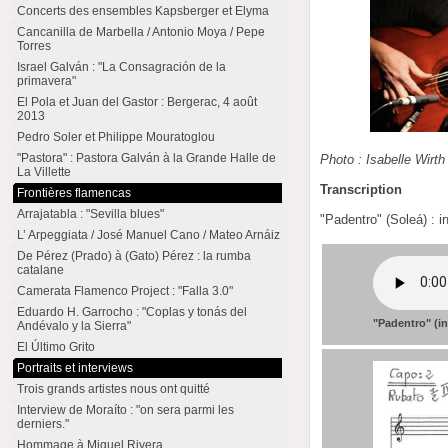
Concerts des ensembles Kapsberger et Elyma
Cancanilla de Marbella / Antonio Moya / Pepe
Torres
Israel Galván : "La Consagración de la
primavera"
El Pola et Juan del Gastor : Bergerac, 4 août
2013
Pedro Soler et Philippe Mouratoglou
"Pastora" : Pastora Galván à la Grande Halle de
Photo : Isabelle Wirth
La Villette
Transcription
Frontières flamencas
Arrajatabla : "Sevilla blues"
"Padentro" (Soleá) : i
L’ Arpeggiata / José Manuel Cano / Mateo Arnáiz
De Pérez (Prado) à (Gato) Pérez : la rumba
catalane
Camerata Flamenco Project : "Falla 3.0"
Eduardo H. Garrocho : "Coplas y tonás del
"Padentro" (i
Andévalo y la Sierra"
El Último Grito
Portraits et interviews
Trois grands artistes nous ont quitté
Interview de Moraíto : "on sera parmi les
derniers."
Hommage à Miguel Rivera