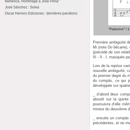
flamenca. Hommage à José Peña"
José Sánchez : Soleá
Oscar Herrero Ediciones : dernières parutions.
"Padentro" / 1
Première ambiguïté d
Mi (note Do bécarre),
(précédé de son relat
III - II - I, masquée 
Lors de la reprise va
nouvelle ambiguïté, ce
du premier degré du m
du compás, ce qui pe
développée sur quatr
_ d’abord deux compa
aboutit sur la quint
poursuivra d’elle mêm
mineur du deuxième d
_ ensuite un compás s
précédentes, et ne met