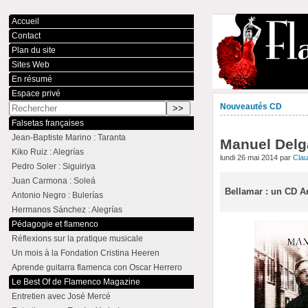
Accueil
Contact
Plan du site
Sites Web
En résumé
Espace privé
Nouveautés CD
Falsetas françaises
Jean-Baptiste Marino : Taranta
Manuel Delg
Kiko Ruiz : Alegrías
lundi 26 mai 2014 par
Cla
Pedro Soler : Siguiriya
Juan Carmona : Soleá
Bellamar : un CD Ar
Antonio Negro : Bulerías
Hermanos Sánchez : Alegrías
Pédagogie et flamenco
Réflexions sur la pratique musicale
Un mois à la Fondation Cristina Heeren
Aprende guitarra flamenca con Oscar Herrero
Le Best Of de Flamenco Magazine
Entretien avec José Mercé