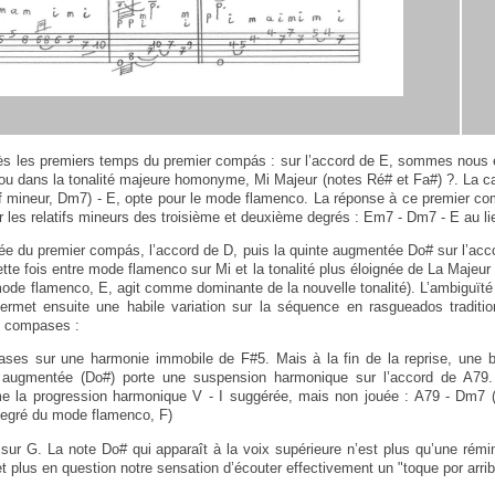
ès les premiers temps du premier compás : sur l’accord de E, sommes nous
 ou dans la tonalité majeure homonyme, Mi Majeur (notes Ré# et Fa#) ?. La cade
if mineur, Dm7) - E, opte pour le mode flamenco. La réponse à ce premier 
par les relatifs mineurs des troisième et deuxième degrés : Em7 - Dm7 - E au li
riée du premier compás, l’accord de D, puis la quinte augmentée Do# sur l’ac
tte fois entre mode flamenco sur Mi et la tonalité plus éloignée de La Majeur
ode flamenco, E, agit comme dominante de la nouvelle tonalité). L’ambiguïté re
rmet ensuite une habile variation sur la séquence en rasgueados traditio
e compases :
ses sur une harmonie immobile de F#5. Mais à la fin de la reprise, une 
e augmentée (Do#) porte une suspension harmonique sur l’accord de A79. L’
e la progression harmonique V - I suggérée, mais non jouée : A79 - Dm7 (d
egré du mode flamenco, F)
ur G. La note Do# qui apparaît à la voix supérieure n’est plus qu’une rém
 plus en question notre sensation d’écouter effectivement un "toque por arrib