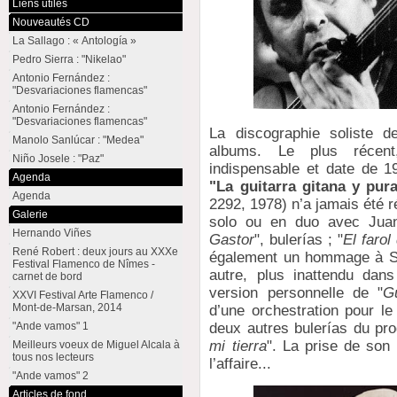
Liens utiles
Nouveautés CD
La Sallago : « Antología »
Pedro Sierra : "Nikelao"
Antonio Fernández :
"Desvariaciones flamencas"
Antonio Fernández :
"Desvariaciones flamencas"
La discographie soliste 
Manolo Sanlúcar : "Medea"
albums. Le plus récent
Niño Josele : "Paz"
indispensable et date de 
Agenda
"La guitarra gitana y pur
Agenda
2292, 1978) n’a jamais été 
Galerie
solo ou en duo avec Juan
Hernando Viñes
Gastor
", bulerías ; "
El farol
René Robert : deux jours au XXXe
également un hommage à Sa
Festival Flamenco de Nîmes -
autre, plus inattendu dan
carnet de bord
version personnelle de "
G
XXVI Festival Arte Flamenco /
Mont-de-Marsan, 2014
d’une orchestration pour le
"Ande vamos" 1
deux autres bulerías du pr
mi tierra
". La prise de son
Meilleurs voeux de Miguel Alcala à
tous nos lecteurs
l’affaire...
"Ande vamos" 2
Articles de fond