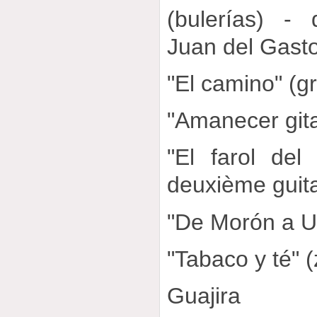
(bulerías) -
Juan del Gast
"El camino" (g
"Amanecer gita
"El farol del 
deuxième guita
"De Morón a Ut
"Tabaco y té" 
Guajira