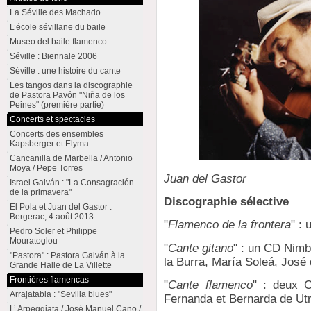
La Séville des Machado
L’école sévillane du baile
Museo del baile flamenco
Séville : Biennale 2006
Séville : une histoire du cante
Les tangos dans la discographie
de Pastora Pavón "Niña de los
Peines" (première partie)
Concerts et spectacles
Concerts des ensembles
Kapsberger et Elyma
Cancanilla de Marbella / Antonio
Moya / Pepe Torres
Juan del Gastor
Israel Galván : "La Consagración
de la primavera"
Discographie sélective
El Pola et Juan del Gastor :
Bergerac, 4 août 2013
"
Flamenco de la frontera
" :
Pedro Soler et Philippe
Mouratoglou
"
Cante gitano
" : un CD Nim
"Pastora" : Pastora Galván à la
la Burra, María Soleá, José
Grande Halle de La Villette
Frontières flamencas
"
Cante flamenco
" : deux 
Arrajatabla : "Sevilla blues"
Fernanda et Bernarda de Ut
L’ Arpeggiata / José Manuel Cano /