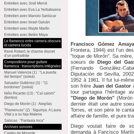
Entretien avec José Mercé
Entretien avec Eva La Yerbabuena
Entretien avec Manolo Sanlúcar
Entretien avec Israel Galván
Entretien avec Mayte Martín
Entretien avec Belén Maya
Le flamenco entre camera obscura
Francisco Gómez Amaya
et camera lucida
Frontera, 1944) est l’un des
René Robert, le charme discret
"toque de Morón". Sa mère, 
d’un portraitiste
soeurs de
Diego del Gas
Compositions pour guitare
flamenca : transcriptions intégrales
(Fernando González-Cab
Manuel Valencia (1) : "La puerta
Diputación de Sevilla, 2002
del tiempo" (soleá)
1952 à 1961. Il fut lui-mêm
Salvador Gutiérrez (3) : "11
son frère
Juan del Gastor
(
bordones" (soleá)
tour partagea l’héritage 
Niño Ricardo (13) : "Caí calorri"
"Diego de Morón"
(Morón 
(tientos)
dernier était une autre so
Diego de Morón (1) : Alegrías
Torres, et son père le cant
"Flamencas" (2) : Siguiriya. A Laura
Vital y a su hija Malena
affaire de famille, et pure tr
Sabicas : "Fantasia Inca"
Diego voulait faire de so
Archives sonores
demanda à Fancisco Martín
Cantes de Morente