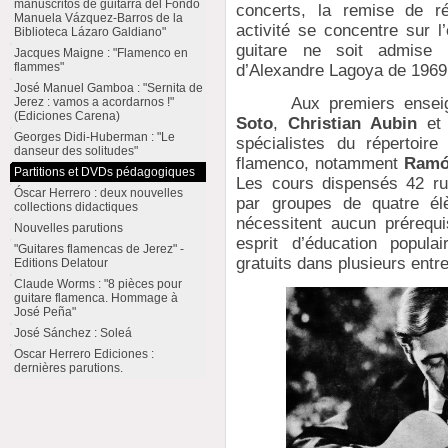
manuscritos de guitarra del Fondo
concerts, la remise de r
Manuela Vázquez-Barros de la
activité se concentre sur 
Biblioteca Lázaro Galdiano"
guitare ne soit admise 
Jacques Maigne : "Flamenco en
flammes"
d’Alexandre Lagoya de 1969
José Manuel Gamboa : "Sernita de
Aux premiers enseign
Jerez : vamos a acordarnos !"
(Ediciones Carena)
Soto
,
Christian Aubin
e
Georges Didi-Huberman : "Le
spécialistes du répertoir
danseur des solitudes"
flamenco, notamment
Ramó
Partitions et DVDs pédagogiques
Les cours dispensés 42 rue
Óscar Herrero : deux nouvelles
par groupes de quatre élè
collections didactiques
nécessitent aucun prérequ
Nouvelles parutions
esprit d’éducation popula
"Guitares flamencas de Jerez" -
gratuits dans plusieurs entre
Editions Delatour
Claude Worms : "8 pièces pour
guitare flamenca. Hommage à
José Peña"
José Sánchez : Soleá
Oscar Herrero Ediciones :
dernières parutions.