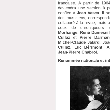
française. À partir de 196
deviendra une section à pa
confiée à
Jean Vasca
. Il s
des musiciens, correspondan
collaboré à la revue, mais a
ceux de chroniqueurs
Morhange
,
René Dumesnil
Cullaz
et
Pierre Darman
Michel-Claude Jalard
,
Joa
Cullaz
,
Luc Bérimont
,
A
Jean-Pierre Chabrol
.
Renommée nationale et int