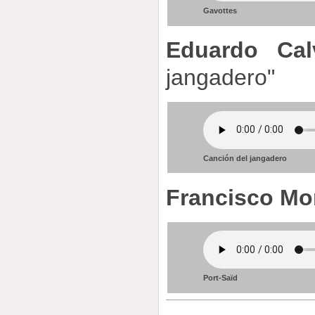
Gavottes
Eduardo Cal
jangadero"
Canción del jangadero
Francisco Mo
Port-Saïd