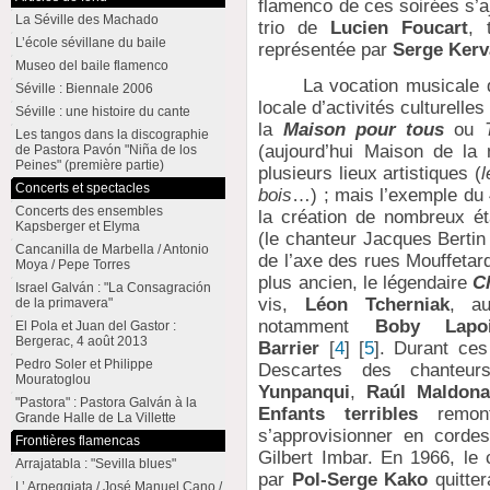
flamenco de ces soirées s’a
La Séville des Machado
trio de
Lucien Foucart
, 
L’école sévillane du baile
représentée par
Serge Kerv
Museo del baile flamenco
La vocation musicale du «
Séville : Biennale 2006
locale d’activités culturell
Séville : une histoire du cante
la
Maison pour tous
ou
Les tangos dans la discographie
(aujourd’hui Maison de la 
de Pastora Pavón "Niña de los
Peines" (première partie)
plusieurs lieux artistiques (
l
Concerts et spectacles
bois
…) ; mais l’exemple du 
Concerts des ensembles
la création de nombreux ét
Kapsberger et Elyma
(le chanteur Jacques Berti
Cancanilla de Marbella / Antonio
de l’axe des rues Mouffetar
Moya / Pepe Torres
plus ancien, le légendaire
C
Israel Galván : "La Consagración
vis,
Léon Tcherniak
, a
de la primavera"
notamment
Boby Lapoi
El Pola et Juan del Gastor :
Bergerac, 4 août 2013
Barrier
[
4
]
[
5
]
. Durant ces
Pedro Soler et Philippe
Descartes des chante
Mouratoglou
Yunpanqui
,
Raúl Maldon
"Pastora" : Pastora Galván à la
Enfants terribles
remont
Grande Halle de La Villette
s’approvisionner en corde
Frontières flamencas
Gilbert Imbar. En 1966, le
Arrajatabla : "Sevilla blues"
par
Pol-Serge Kako
quitter
L’ Arpeggiata / José Manuel Cano /