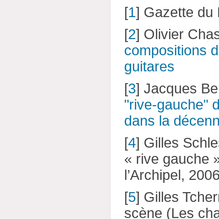
[
1
]
Gazette du 
[
2
]
Olivier Cha
compositions d
guitares
[
3
]
Jacques Ber
"rive-gauche" d
dans la décenn
[
4
]
Gilles Schle
« rive gauche »
l’Archipel, 200
[
5
]
Gilles Tcher
scène (Les cha