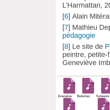
L’Harmattan, 2
[
6
]
Alain Mitér
[
7
]
Mathieu De
pédagogie
[
8
]
Le site de
P
peintre, petite-f
Geneviève Imb
Granaína
Bulerías
Soleares