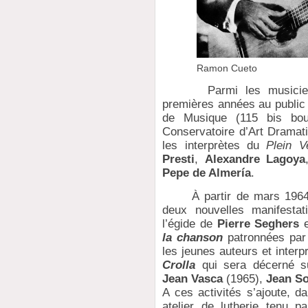
Ramon Cueto
Parmi les musiciens q
premières années au public 
de Musique (115 bis bou
Conservatoire d’Art Dramati
les interprètes du
Plein V
Presti
,
Alexandre Lagoya
Pepe de Almería
.
À partir de mars 1964 s
deux nouvelles manifestat
l’égide de
Pierre Seghers
e
la chanson
patronnées pa
les jeunes auteurs et interp
Crolla
qui sera décerné 
Jean Vasca
(1965),
Jean S
A ces activités s’ajoute, d
atelier de lutherie tenu p