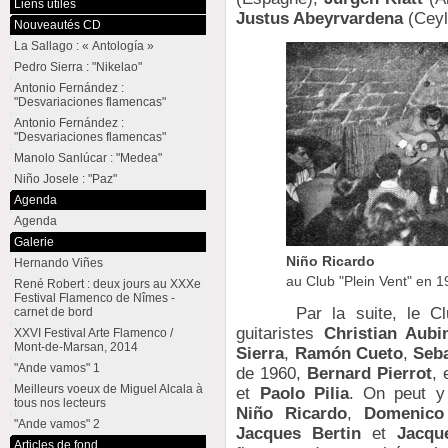
Liens utiles
Justus Abeyrvardena
(Ceyl
Nouveautés CD
La Sallago : « Antología »
Pedro Sierra : "Nikelao"
Antonio Fernández :
"Desvariaciones flamencas"
Antonio Fernández :
"Desvariaciones flamencas"
Manolo Sanlúcar : "Medea"
Niño Josele : "Paz"
Agenda
Agenda
Galerie
Niño Ricardo
Hernando Viñes
au Club "Plein Vent" en 
René Robert : deux jours au XXXe
Festival Flamenco de Nîmes -
Par la suite, le Club 
carnet de bord
guitaristes
Christian Aubi
XXVI Festival Arte Flamenco /
Mont-de-Marsan, 2014
Sierra
,
Ramón Cueto
,
Seba
"Ande vamos" 1
de 1960,
Bernard Pierrot
, 
Meilleurs voeux de Miguel Alcala à
et
Paolo Pilia
. On peut y
tous nos lecteurs
Niño Ricardo
,
Domenico
"Ande vamos" 2
Jacques Bertin
et
Jacqu
Articles de fond