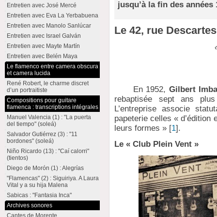
jusqu’à la fin des années 
Entretien avec José Mercé
Entretien avec Eva La Yerbabuena
Entretien avec Manolo Sanlúcar
Le 42, rue Descartes
Entretien avec Israel Galván
Entretien avec Mayte Martín
Entretien avec Belén Maya
Le flamenco entre camera obscura
et camera lucida
René Robert, le charme discret
En 1952,
Gilbert Imba
d’un portraitiste
rebaptisée sept ans plu
Compositions pour guitare
flamenca : transcriptions intégrales
L’entreprise associe statut
papeterie celles « d’édition 
Manuel Valencia (1) : "La puerta
del tiempo" (soleá)
leurs formes »
[
1
]
.
Salvador Gutiérrez (3) : "11
bordones" (soleá)
Le « Club Plein Vent »
Niño Ricardo (13) : "Caí calorri"
(tientos)
Diego de Morón (1) : Alegrías
"Flamencas" (2) : Siguiriya. A Laura
Vital y a su hija Malena
Sabicas : "Fantasia Inca"
Archives sonores
Cantes de Morente