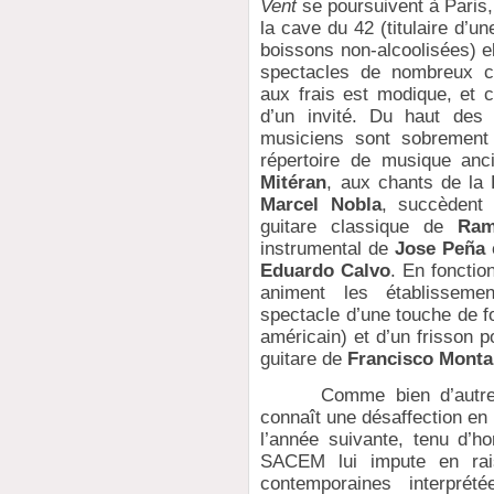
Vent
se poursuivent à Paris,
la cave du 42 (titulaire d’u
boissons non-alcoolisées) e
spectacles de nombreux ca
aux frais est modique, et
d’un invité. Du haut des
musiciens sont sobrement
répertoire de musique anc
Mitéran
, aux chants de la
Marcel Nobla
, succèdent
guitare classique de
Ram
instrumental de
Jose Peña
e
Eduardo Calvo
. En fonction
animent les établisseme
spectacle d’une touche de f
américain) et d’un frisson po
guitare de
Francisco Monta
Comme bien d’autres ét
connaît une désaffection en
l’année suivante, tenu d’ho
SACEM lui impute en rai
contemporaines interpré