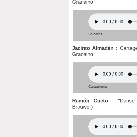
Granaino
Soleares
Jacinto Almadén
: Cartage
Granaino
Caragenera
Ramón Cueto
: "Danse c
Brouwer)