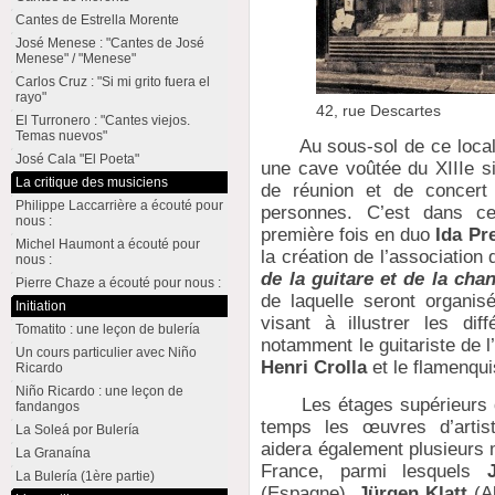
Cantes de Estrella Morente
José Menese : "Cantes de José
Menese" / "Menese"
Carlos Cruz : "Si mi grito fuera el
rayo"
42, rue Descartes
El Turronero : "Cantes viejos.
Temas nuevos"
Au sous-sol de ce local, 
José Cala "El Poeta"
une cave voûtée du XIIIe si
La critique des musiciens
de réunion et de concert 
Philippe Laccarrière a écouté pour
personnes. C’est dans ce
nous :
première fois en duo
Ida Pre
Michel Haumont a écouté pour
la création de l’associati
nous :
de la guitare et de la cha
Pierre Chaze a écouté pour nous :
de laquelle seront organi
Initiation
visant à illustrer les dif
Tomatito : une leçon de bulería
notamment le guitariste de 
Un cours particulier avec Niño
Henri Crolla
et le flamenqu
Ricardo
Niño Ricardo : une leçon de
Les étages supérieurs du 
fandangos
temps les œuvres d’artiste
La Soleá por Bulería
aidera également plusieurs m
La Granaína
France, parmi lesquels
La Bulería (1ère partie)
(Espagne),
Jürgen Klatt
(A