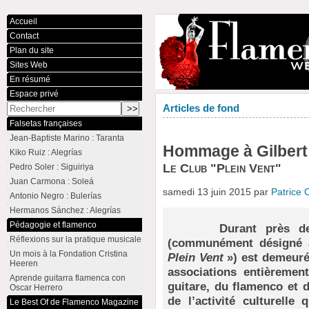
Accueil
Contact
Plan du site
Sites Web
En résumé
Espace privé
Articles de fond
Falsetas françaises
Jean-Baptiste Marino : Taranta
Hommage à Gilbert
Kiko Ruiz : Alegrías
Le Club "Plein Vent"
Pedro Soler : Siguiriya
Juan Carmona : Soleá
samedi 13 juin 2015 par
Patrice
Antonio Negro : Bulerías
Hermanos Sánchez : Alegrías
Pédagogie et flamenco
Durant près de vin
Réflexions sur la pratique musicale
(communément désigné 
Un mois à la Fondation Cristina
Plein Vent
») est demeuré 
Heeren
associations entièremen
Aprende guitarra flamenca con
guitare, du flamenco et 
Oscar Herrero
de l’activité culturelle
Le Best Of de Flamenco Magazine