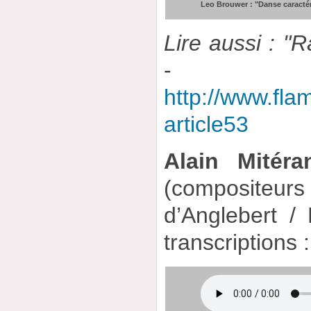
Leo Brouwer : "Danse caractér
Lire aussi : "
-
http://www.fla
article53
Alain Mitéra
(composite
d’Anglebert /
transcriptions 