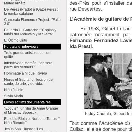
des-Prés pour s’installer 
Mateo Arnáiz
rue Descartes.
De Pérez (Prado) à (Gato) Pérez :
la rumba catalane
L’Académie de guitare de 
Camerata Flamenco Project : "Falla
3.0"
En 1953, Gilbet Imbar 
Eduardo H. Garrocho : "Coplas y
patronnée notamment pa
tonás del Andévalo y la Sierra"
Fernando Fernandez-Lavi
El Último Grito
Ida Presti
.
Portraits et interviews
Trois grands artistes nous ont
quitté
Interview de Moraíto : "on sera
parmi les derniers."
Hommage à Miguel Rivera
Flores el Gaditano : lección de
cante, de arte, y de vida.
Niño Josele
Silvia Marín
Livres et films documentaires
"Ecoute" : un film de Anne Grange
et Miroslav Sebestik
Teddy Chemla, Gilbert Imb
Eusebio Rioja et Norberto Torres :"
Tout comme l’
Académie du 
Niño Ricardo"
Cullaz, elle se donne pour t
Jesús Saiz Huedo : "Los