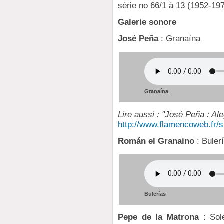
série no 66/1 à 13 (1952-19
Galerie sonore
José Peña
: Granaína
Granaína
Lire aussi : "José Peña : Ale
http://www.flamencoweb.fr/s
Román el Granaino
: Buler
Bulerías
Pepe de la Matrona
: Sole