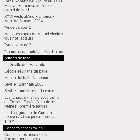
René Robert : deux jours au XXXe
Festival Flamenco de Nîmes -
carnet de bord
XXVI Festival Arte Flamenco /
Mont-de-Marsan, 2014
"Ande vamos" 1
Meilleurs voeux de Miguel Alcala à
tous nos lecteurs
"Ande vamos" 2
"La nuit espagnole" au Petit Palais
Articles de fond
La Séville des Machado
L’école sévillane du baile
Museo del baile flamenco
Séville : Biennale 2006
Séville : une histoire du cante
Les tangos dans la discographie
de Pastora Pavón "Niña de los
Peines" (première partie)
La discographie de Carmen
Linares - 2ème partie (1988 -
1997)
Concerts et spectacles
Concerts des ensembles
Kapsberger et Elyma