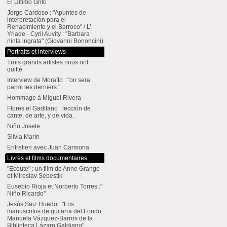
El Último Grito
Jorge Cardoso : "Apuntes de
interpretación para el
Renacimiento y el Barroco" / L’
Yriade - Cyril Auvity : "Barbara
ninfa ingrata" (Giovanni Bononcini)
Portraits et interviews
Trois grands artistes nous ont
quitté
Interview de Moraíto : "on sera
parmi les derniers."
Hommage à Miguel Rivera
Flores el Gaditano : lección de
cante, de arte, y de vida.
Niño Josele
Silvia Marín
Entretien avec Juan Carmona
Livres et films documentaires
"Ecoute" : un film de Anne Grange
et Miroslav Sebestik
Eusebio Rioja et Norberto Torres :"
Niño Ricardo"
Jesús Saiz Huedo : "Los
manuscritos de guitarra del Fondo
Manuela Vázquez-Barros de la
Biblioteca Lázaro Galdiano"