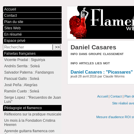
Accueil
Contact
Plan du site
Sites Web
En résumé
Espace privé
Daniel Casares
info dans groupe classement
Falsetas françaises
Vicente Pradal : Siguiriya
info articles lies mot
Andrés Serrita : Soleá
Daniel Casares : "Picassares"
Salvador Paterna : Fandangos
jeudi 28 avril 2016 par Claude Worms
Pascual Gallo : Soleá
José Peña : Alegrías
Ramón Cueto : Soleá
Accueil
|
Contact
|
Plan d
Serge Lopez : "Recuerdos de Juan
Luis"
Site réalisé av
Pédagogie et flamenco
Réflexions sur la pratique musicale
Mesure d'audience ROI st
Un mois à la Fondation Cristina
Heeren
Aprende guitarra flamenca con