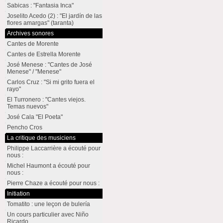
Sabicas : "Fantasia Inca"
Joselito Acedo (2) : "El jardín de las
flores amargas" (taranta)
Archives sonores
Cantes de Morente
Cantes de Estrella Morente
José Menese : "Cantes de José
Menese" / "Menese"
Carlos Cruz : "Si mi grito fuera el
rayo"
El Turronero : "Cantes viejos.
Temas nuevos"
José Cala "El Poeta"
Pencho Cros
La critique des musiciens
Philippe Laccarrière a écouté pour
nous :
Michel Haumont a écouté pour
nous :
Pierre Chaze a écouté pour nous :
Initiation
Tomatito : une leçon de bulería
Un cours particulier avec Niño
Ricardo