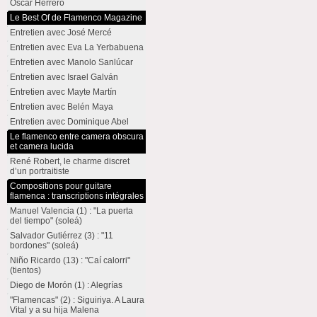
Oscar Herrero
Le Best Of de Flamenco Magazine
Entretien avec José Mercé
Entretien avec Eva La Yerbabuena
Entretien avec Manolo Sanlúcar
Entretien avec Israel Galván
Entretien avec Mayte Martín
Entretien avec Belén Maya
Entretien avec Dominique Abel
Le flamenco entre camera obscura
et camera lucida
René Robert, le charme discret
d’un portraitiste
Compositions pour guitare
flamenca : transcriptions intégrales
Manuel Valencia (1) : "La puerta
del tiempo" (soleá)
Salvador Gutiérrez (3) : "11
bordones" (soleá)
Niño Ricardo (13) : "Caí calorri"
(tientos)
Diego de Morón (1) : Alegrías
"Flamencas" (2) : Siguiriya. A Laura
Vital y a su hija Malena