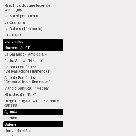
Niño Ricardo : une leçon de
fandangos
La Soleá por Bulería
La Granaína
La Bulería (1ère partie)
La Guajira
Liens utiles
Nouveautés CD
La Sallago : « Antología »
Pedro Sierra : "Nikelao"
Antonio Fernández :
"Desvariaciones flamencas"
Antonio Fernández :
"Desvariaciones flamencas"
Manolo Sanlúcar : "Medea"
Niño Josele : "Paz"
Diego El Cigala : « Entre vareta y
canasta »
Agenda
Agenda
Galerie
Hernando Viñes