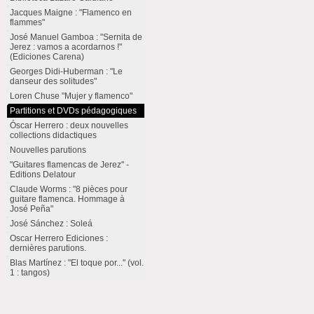
Jacques Maigne : "Flamenco en
flammes"
José Manuel Gamboa : "Sernita de
Jerez : vamos a acordarnos !"
(Ediciones Carena)
Georges Didi-Huberman : "Le
danseur des solitudes"
Loren Chuse "Mujer y flamenco"
Partitions et DVDs pédagogiques
Óscar Herrero : deux nouvelles
collections didactiques
Nouvelles parutions
"Guitares flamencas de Jerez" -
Editions Delatour
Claude Worms : "8 pièces pour
guitare flamenca. Hommage à
José Peña"
José Sánchez : Soleá
Oscar Herrero Ediciones :
dernières parutions.
Blas Martínez : "El toque por..." (vol.
1 : tangos)