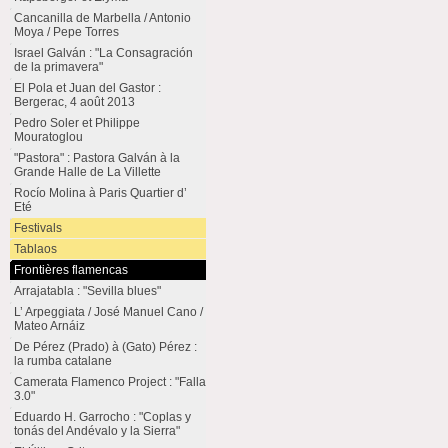
Cancanilla de Marbella / Antonio
Moya / Pepe Torres
Israel Galván : "La Consagración
de la primavera"
El Pola et Juan del Gastor :
Bergerac, 4 août 2013
Pedro Soler et Philippe
Mouratoglou
"Pastora" : Pastora Galván à la
Grande Halle de La Villette
Rocío Molina à Paris Quartier d’
Eté
Festivals
Tablaos
Frontières flamencas
Arrajatabla : "Sevilla blues"
L’ Arpeggiata / José Manuel Cano /
Mateo Arnáiz
De Pérez (Prado) à (Gato) Pérez :
la rumba catalane
Camerata Flamenco Project : "Falla
3.0"
Eduardo H. Garrocho : "Coplas y
tonás del Andévalo y la Sierra"