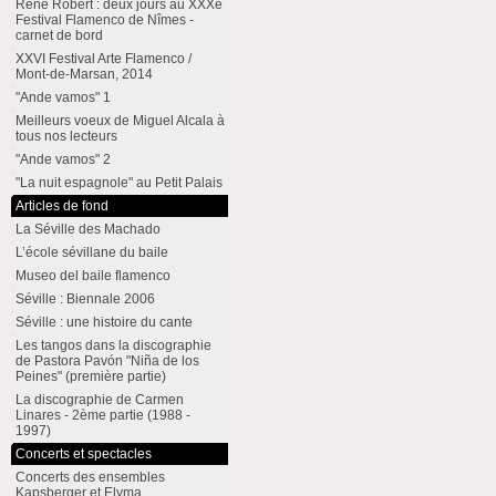
René Robert : deux jours au XXXe
Festival Flamenco de Nîmes -
carnet de bord
XXVI Festival Arte Flamenco /
Mont-de-Marsan, 2014
"Ande vamos" 1
Meilleurs voeux de Miguel Alcala à
tous nos lecteurs
"Ande vamos" 2
"La nuit espagnole" au Petit Palais
Articles de fond
La Séville des Machado
L’école sévillane du baile
Museo del baile flamenco
Séville : Biennale 2006
Séville : une histoire du cante
Les tangos dans la discographie
de Pastora Pavón "Niña de los
Peines" (première partie)
La discographie de Carmen
Linares - 2ème partie (1988 -
1997)
Concerts et spectacles
Concerts des ensembles
Kapsberger et Elyma