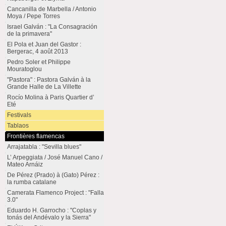
Cancanilla de Marbella / Antonio
Moya / Pepe Torres
Israel Galván : "La Consagración
de la primavera"
El Pola et Juan del Gastor :
Bergerac, 4 août 2013
Pedro Soler et Philippe
Mouratoglou
"Pastora" : Pastora Galván à la
Grande Halle de La Villette
Rocío Molina à Paris Quartier d’
Eté
Festivals
Tablaos
Frontières flamencas
Arrajatabla : "Sevilla blues"
L’ Arpeggiata / José Manuel Cano /
Mateo Arnáiz
De Pérez (Prado) à (Gato) Pérez :
la rumba catalane
Camerata Flamenco Project : "Falla
3.0"
Eduardo H. Garrocho : "Coplas y
tonás del Andévalo y la Sierra"