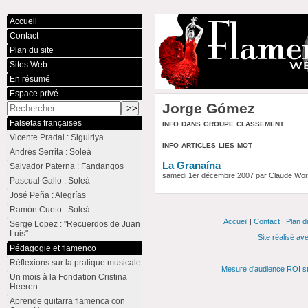
Accueil
Contact
Plan du site
Sites Web
En résumé
Espace privé
Jorge Gómez
info dans groupe classement
Falsetas françaises
Vicente Pradal : Siguiriya
info articles lies mot
Andrés Serrita : Soleá
La Granaína
Salvador Paterna : Fandangos
samedi 1er décembre 2007 par Claude Wo
Pascual Gallo : Soleá
José Peña : Alegrías
Ramón Cueto : Soleá
Accueil
|
Contact
|
Plan d
Serge Lopez : "Recuerdos de Juan
Luis"
Site réalisé av
Pédagogie et flamenco
Réflexions sur la pratique musicale
Mesure d'audience ROI st
Un mois à la Fondation Cristina
Heeren
Aprende guitarra flamenca con