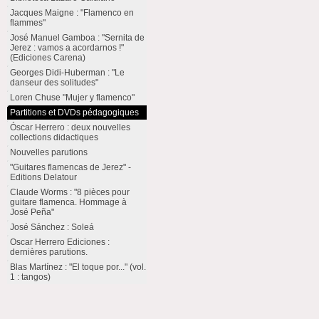
Jacques Maigne : "Flamenco en
flammes"
José Manuel Gamboa : "Sernita de
Jerez : vamos a acordarnos !"
(Ediciones Carena)
Georges Didi-Huberman : "Le
danseur des solitudes"
Loren Chuse "Mujer y flamenco"
Partitions et DVDs pédagogiques
Óscar Herrero : deux nouvelles
collections didactiques
Nouvelles parutions
"Guitares flamencas de Jerez" -
Editions Delatour
Claude Worms : "8 pièces pour
guitare flamenca. Hommage à
José Peña"
José Sánchez : Soleá
Oscar Herrero Ediciones :
dernières parutions.
Blas Martínez : "El toque por..." (vol.
1 : tangos)