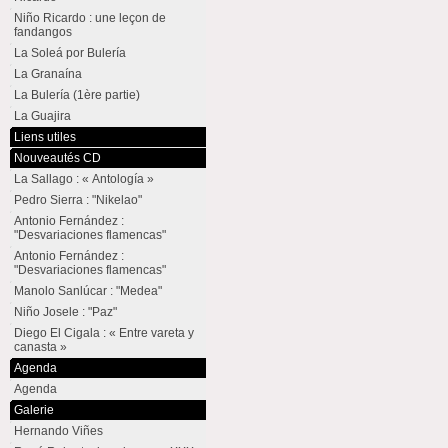
Niño Ricardo : une leçon de
fandangos
La Soleá por Bulería
La Granaína
La Bulería (1ère partie)
La Guajira
Liens utiles
Nouveautés CD
La Sallago : « Antología »
Pedro Sierra : "Nikelao"
Antonio Fernández :
"Desvariaciones flamencas"
Antonio Fernández :
"Desvariaciones flamencas"
Manolo Sanlúcar : "Medea"
Niño Josele : "Paz"
Diego El Cigala : « Entre vareta y
canasta »
Agenda
Agenda
Galerie
Hernando Viñes