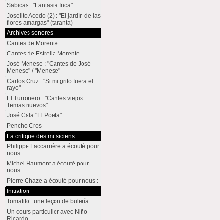
Sabicas : "Fantasia Inca"
Joselito Acedo (2) : "El jardín de las
flores amargas" (taranta)
Archives sonores
Cantes de Morente
Cantes de Estrella Morente
José Menese : "Cantes de José
Menese" / "Menese"
Carlos Cruz : "Si mi grito fuera el
rayo"
El Turronero : "Cantes viejos.
Temas nuevos"
José Cala "El Poeta"
Pencho Cros
La critique des musiciens
Philippe Laccarrière a écouté pour
nous :
Michel Haumont a écouté pour
nous :
Pierre Chaze a écouté pour nous :
Initiation
Tomatito : une leçon de bulería
Un cours particulier avec Niño
Ricardo