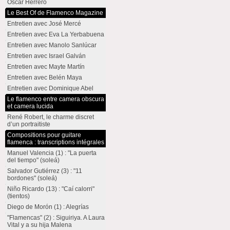
Oscar Herrero
Le Best Of de Flamenco Magazine
Entretien avec José Mercé
Entretien avec Eva La Yerbabuena
Entretien avec Manolo Sanlúcar
Entretien avec Israel Galván
Entretien avec Mayte Martín
Entretien avec Belén Maya
Entretien avec Dominique Abel
Le flamenco entre camera obscura
et camera lucida
René Robert, le charme discret
d’un portraitiste
Compositions pour guitare
flamenca : transcriptions intégrales
Manuel Valencia (1) : "La puerta
del tiempo" (soleá)
Salvador Gutiérrez (3) : "11
bordones" (soleá)
Niño Ricardo (13) : "Caí calorri"
(tientos)
Diego de Morón (1) : Alegrías
"Flamencas" (2) : Siguiriya. A Laura
Vital y a su hija Malena