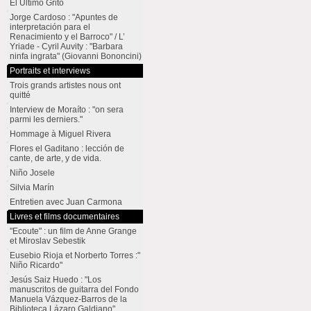
El Último Grito
Jorge Cardoso : "Apuntes de
interpretación para el
Renacimiento y el Barroco" / L’
Yriade - Cyril Auvity : "Barbara
ninfa ingrata" (Giovanni Bononcini)
Portraits et interviews
Trois grands artistes nous ont
quitté
Interview de Moraíto : "on sera
parmi les derniers."
Hommage à Miguel Rivera
Flores el Gaditano : lección de
cante, de arte, y de vida.
Niño Josele
Silvia Marín
Entretien avec Juan Carmona
Livres et films documentaires
"Ecoute" : un film de Anne Grange
et Miroslav Sebestik
Eusebio Rioja et Norberto Torres :"
Niño Ricardo"
Jesús Saiz Huedo : "Los
manuscritos de guitarra del Fondo
Manuela Vázquez-Barros de la
Biblioteca Lázaro Galdiano"