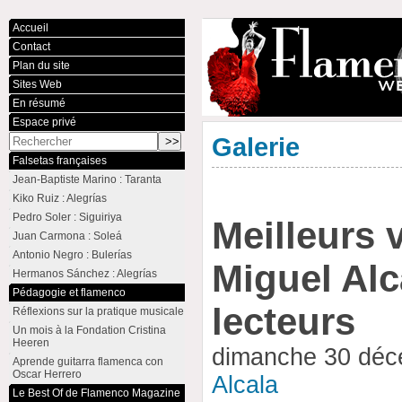
Accueil
Contact
Plan du site
Sites Web
En résumé
Espace privé
Galerie
Falsetas françaises
Jean-Baptiste Marino : Taranta
Kiko Ruiz : Alegrías
Pedro Soler : Siguiriya
Meilleurs 
Juan Carmona : Soleá
Antonio Negro : Bulerías
Miguel Alc
Hermanos Sánchez : Alegrías
Pédagogie et flamenco
lecteurs
Réflexions sur la pratique musicale
Un mois à la Fondation Cristina
Heeren
dimanche 30 déc
Aprende guitarra flamenca con
Oscar Herrero
Alcala
Le Best Of de Flamenco Magazine