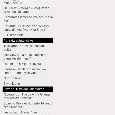
Mateo Arnáiz
De Pérez (Prado) à (Gato) Pérez :
la rumba catalane
Camerata Flamenco Project : "Falla
3.0"
Eduardo H. Garrocho : "Coplas y
tonás del Andévalo y la Sierra"
El Último Grito
Portraits et interviews
Trois grands artistes nous ont
quitté
Interview de Moraíto : "on sera
parmi les derniers."
Hommage à Miguel Rivera
Flores el Gaditano : lección de
cante, de arte, y de vida.
Niño Josele
Silvia Marín
Livres et films documentaires
"Ecoute" : un film de Anne Grange
et Miroslav Sebestik
Eusebio Rioja et Norberto Torres :"
Niño Ricardo"
Jesús Saiz Huedo : "Los