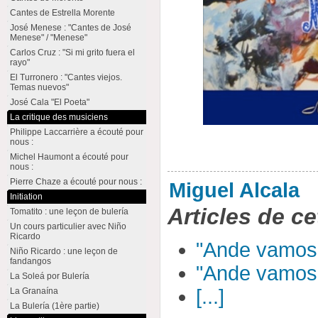
Cantes de Estrella Morente
José Menese : "Cantes de José
Menese" / "Menese"
Carlos Cruz : "Si mi grito fuera el
rayo"
El Turronero : "Cantes viejos.
Temas nuevos"
José Cala "El Poeta"
La critique des musiciens
Philippe Laccarrière a écouté pour
nous :
Michel Haumont a écouté pour
nous :
Pierre Chaze a écouté pour nous :
Miguel Alcala
Initiation
Articles de ce
Tomatito : une leçon de bulería
Un cours particulier avec Niño
Ricardo
"Ande vamos
Niño Ricardo : une leçon de
fandangos
"Ande vamos
La Soleá por Bulería
[...]
La Granaína
La Bulería (1ère partie)