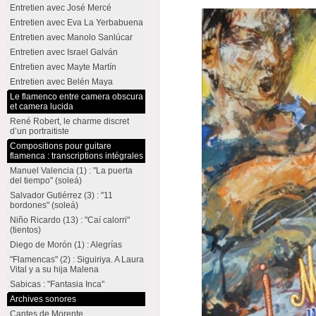
Entretien avec José Mercé
Entretien avec Eva La Yerbabuena
Entretien avec Manolo Sanlúcar
Entretien avec Israel Galván
Entretien avec Mayte Martín
Entretien avec Belén Maya
Le flamenco entre camera obscura
et camera lucida
René Robert, le charme discret
d’un portraitiste
Compositions pour guitare
flamenca : transcriptions intégrales
Manuel Valencia (1) : "La puerta
del tiempo" (soleá)
Salvador Gutiérrez (3) : "11
bordones" (soleá)
Niño Ricardo (13) : "Caí calorri"
(tientos)
Diego de Morón (1) : Alegrías
"Flamencas" (2) : Siguiriya. A Laura
Vital y a su hija Malena
Sabicas : "Fantasia Inca"
Archives sonores
Cantes de Morente