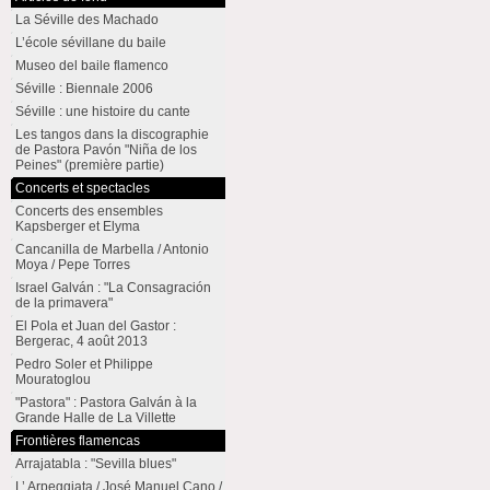
La Séville des Machado
L’école sévillane du baile
Museo del baile flamenco
Séville : Biennale 2006
Séville : une histoire du cante
Les tangos dans la discographie
de Pastora Pavón "Niña de los
Peines" (première partie)
Concerts et spectacles
Concerts des ensembles
Kapsberger et Elyma
Cancanilla de Marbella / Antonio
Moya / Pepe Torres
Israel Galván : "La Consagración
de la primavera"
El Pola et Juan del Gastor :
Bergerac, 4 août 2013
Pedro Soler et Philippe
Mouratoglou
"Pastora" : Pastora Galván à la
Grande Halle de La Villette
Frontières flamencas
Arrajatabla : "Sevilla blues"
L’ Arpeggiata / José Manuel Cano /