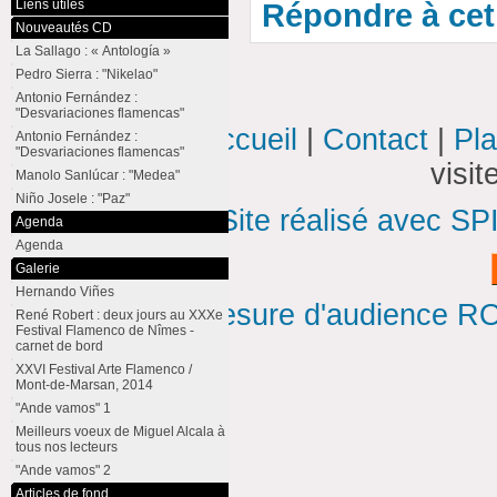
Liens utiles
Répondre à cet 
Nouveautés CD
La Sallago : « Antología »
Pedro Sierra : "Nikelao"
Antonio Fernández :
"Desvariaciones flamencas"
Accueil
|
Contact
|
Pla
Antonio Fernández :
"Desvariaciones flamencas"
visi
Manolo Sanlúcar : "Medea"
Niño Josele : "Paz"
Site réalisé avec SP
Agenda
Agenda
Galerie
Hernando Viñes
Mesure d'audience ROI
René Robert : deux jours au XXXe
Festival Flamenco de Nîmes -
carnet de bord
XXVI Festival Arte Flamenco /
Mont-de-Marsan, 2014
"Ande vamos" 1
Meilleurs voeux de Miguel Alcala à
tous nos lecteurs
"Ande vamos" 2
Articles de fond