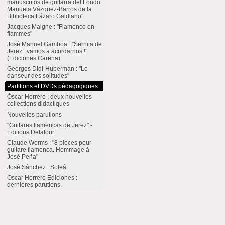
manuscritos de guitarra del Fondo
Manuela Vázquez-Barros de la
Biblioteca Lázaro Galdiano"
Jacques Maigne : "Flamenco en
flammes"
José Manuel Gamboa : "Sernita de
Jerez : vamos a acordarnos !"
(Ediciones Carena)
Georges Didi-Huberman : "Le
danseur des solitudes"
Partitions et DVDs pédagogiques
Óscar Herrero : deux nouvelles
collections didactiques
Nouvelles parutions
"Guitares flamencas de Jerez" -
Editions Delatour
Claude Worms : "8 pièces pour
guitare flamenca. Hommage à
José Peña"
José Sánchez : Soleá
Oscar Herrero Ediciones :
dernières parutions.