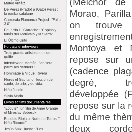
(Melchor de
Mateo Arnáiz
De Pérez (Prado) à (Gato) Pérez :
Morao, Parilla
la rumba catalane
Camerata Flamenco Project : "Falla
on trouve
3.0"
Eduardo H. Garrocho : "Coplas y
enregistre
tonás del Andévalo y la Sierra"
El Último Grito
Montoya et M
Portraits et interviews
Trois grands artistes nous ont
repose sur u
quitté
Interview de Moraíto : "on sera
parmi les derniers."
(cadence plaga
Hommage à Miguel Rivera
degré, tr
Flores el Gaditano : lección de
cante, de arte, y de vida.
Niño Josele
développée (
Silvia Marín
repose sur la r
Livres et films documentaires
"Ecoute" : un film de Anne Grange
et Miroslav Sebestik
du même thèm
Eusebio Rioja et Norberto Torres :"
Niño Ricardo"
deux cord
Jesús Saiz Huedo : "Los