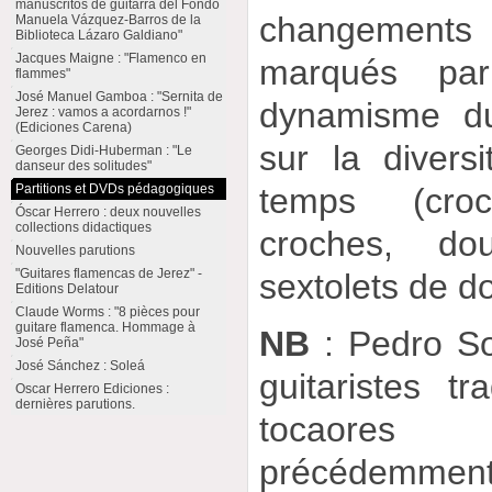
manuscritos de guitarra del Fondo
changements
Manuela Vázquez-Barros de la
Biblioteca Lázaro Galdiano"
Jacques Maigne : "Flamenco en
marqués pa
flammes"
José Manuel Gamboa : "Sernita de
dynamisme du
Jerez : vamos a acordarnos !"
(Ediciones Carena)
sur la divers
Georges Didi-Huberman : "Le
danseur des solitudes"
temps (croc
Partitions et DVDs pédagogiques
Óscar Herrero : deux nouvelles
collections didactiques
croches, do
Nouvelles parutions
"Guitares flamencas de Jerez" -
sextolets de d
Editions Delatour
Claude Worms : "8 pièces pour
guitare flamenca. Hommage à
NB
: Pedro So
José Peña"
José Sánchez : Soleá
guitaristes tr
Oscar Herrero Ediciones :
dernières parutions.
tocaore
précédemment)