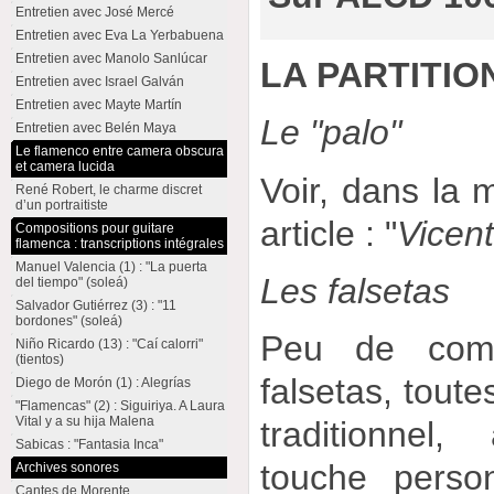
Entretien avec José Mercé
Entretien avec Eva La Yerbabuena
Entretien avec Manolo Sanlúcar
LA PARTITIO
Entretien avec Israel Galván
Entretien avec Mayte Martín
Le "palo"
Entretien avec Belén Maya
Le flamenco entre camera obscura
et camera lucida
Voir, dans la 
René Robert, le charme discret
d’un portraitiste
article : "
Vicen
Compositions pour guitare
flamenca : transcriptions intégrales
Manuel Valencia (1) : "La puerta
Les falsetas
del tiempo" (soleá)
Salvador Gutiérrez (3) : "11
bordones" (soleá)
Peu de comm
Niño Ricardo (13) : "Caí calorri"
(tientos)
falsetas, toute
Diego de Morón (1) : Alegrías
"Flamencas" (2) : Siguiriya. A Laura
Vital y a su hija Malena
traditionnel
Sabicas : "Fantasia Inca"
touche person
Archives sonores
Cantes de Morente