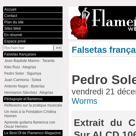
Accueil
Contact
Plan du site
Sites Web
En résumé
Espace privé
Falsetas frança
Falsetas françaises
Jean-Baptiste Marino : Taranta
Kiko Ruiz : Alegrías
Pedro Soler : Siguiriya
Pedro Sole
Juan Carmona : Soleá
Antonio Negro : Bulerías
vendredi 21 déc
Hermanos Sánchez : Alegrías
Worms
Pédagogie et flamenco
Réflexions sur la pratique musicale
Un mois à la Fondation Cristina
Heeren
Extrait du 
Aprende guitarra flamenca con
Oscar Herrero
Sur ALCD 106
Le Best Of de Flamenco Magazine