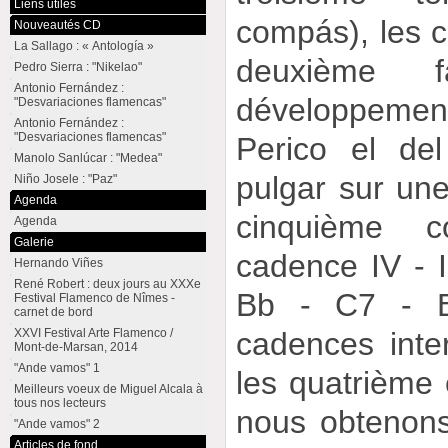
Liens utiles
compás), les 
Nouveautés CD
La Sallago : « Antología »
deuxième f
Pedro Sierra : "Nikelao"
Antonio Fernández :
développeme
"Desvariaciones flamencas"
Antonio Fernández :
"Desvariaciones flamencas"
Perico el de
Manolo Sanlúcar : "Medea"
pulgar sur une
Niño Josele : "Paz"
Agenda
cinquième 
Agenda
Galerie
cadence IV - II
Hernando Viñes
René Robert : deux jours au XXXe
Bb - C7 - B
Festival Flamenco de Nîmes -
carnet de bord
cadences inte
XXVI Festival Arte Flamenco /
Mont-de-Marsan, 2014
"Ande vamos" 1
les quatrième
Meilleurs voeux de Miguel Alcala à
tous nos lecteurs
nous obtenons
"Ande vamos" 2
Articles de fond