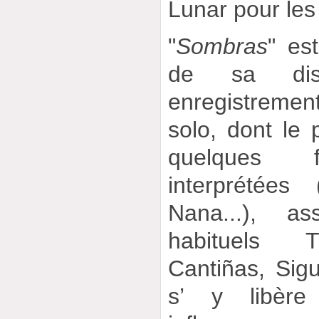
Lunar pour les
"
Sombras
" es
de sa dis
enregistremen
solo, dont le
quelques f
interprétées 
Nana...), a
habituels T
Cantiñas, Sigu
s’ y libèr