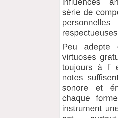
influences a
série de compos
personnell
respectueuses d
Peu adepte d
virtuoses gratu
toujours à l’ 
notes suffisen
sonore et ém
chaque forme
instrument une