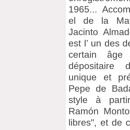
1965... Acco
el de la Mat
Jacinto Almadé
est l’ un des d
certain âge
dépositaire 
unique et pr
Pepe de Bada
style à part
Ramón Montoy
libres", et de 