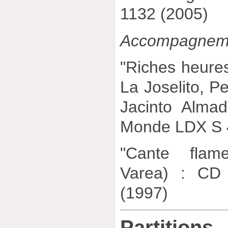
1132 (2005)
Accompagneme
"Riches heure
La Joselito, P
Jacinto Alma
Monde LDX S 
"Cante flam
Varea) : CD
(1997)
Partitions