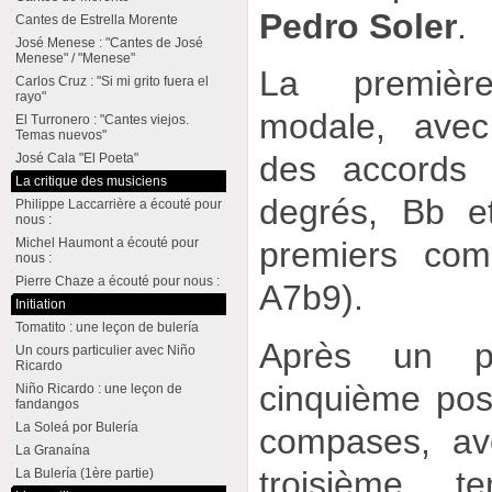
Pedro Soler
.
Cantes de Estrella Morente
José Menese : "Cantes de José
Menese" / "Menese"
La premièr
Carlos Cruz : "Si mi grito fuera el
rayo"
modale, avec
El Turronero : "Cantes viejos.
Temas nuevos"
des accords 
José Cala "El Poeta"
La critique des musiciens
degrés, Bb e
Philippe Laccarrière a écouté pour
nous :
Michel Haumont a écouté pour
premiers com
nous :
Pierre Chaze a écouté pour nous :
A7b9).
Initiation
Tomatito : une leçon de bulería
Après un p
Un cours particulier avec Niño
Ricardo
cinquième pos
Niño Ricardo : une leçon de
fandangos
La Soleá por Bulería
compases, av
La Granaína
troisième 
La Bulería (1ère partie)