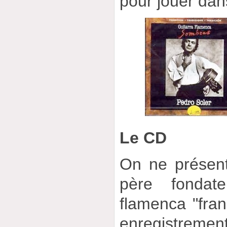
pour jouer dans
Le CD
On ne présent
père fondat
flamenca "fran
enregistreme