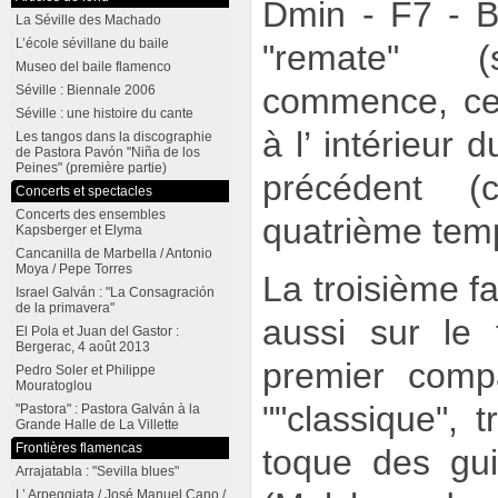
Dmin - F7 - B
La Séville des Machado
L’école sévillane du baile
"remate" (
Museo del baile flamenco
commence, ce q
Séville : Biennale 2006
Séville : une histoire du cante
à l’ intérieur 
Les tangos dans la discographie
de Pastora Pavón "Niña de los
Peines" (première partie)
précédent (
Concerts et spectacles
Concerts des ensembles
quatrième temp
Kapsberger et Elyma
Cancanilla de Marbella / Antonio
Moya / Pepe Torres
La troisième f
Israel Galván : "La Consagración
de la primavera"
aussi sur le
El Pola et Juan del Gastor :
Bergerac, 4 août 2013
premier compá
Pedro Soler et Philippe
Mouratoglou
""classique", 
"Pastora" : Pastora Galván à la
Grande Halle de La Villette
Frontières flamencas
toque des guit
Arrajatabla : "Sevilla blues"
L’ Arpeggiata / José Manuel Cano /