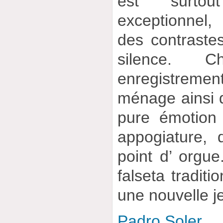
est surtou
exceptionnel
des contraste
silence. 
enregistrement
ménage ainsi d
pure émotion :
appogiature, 
point d’ orgue
falseta traditi
une nouvelle j
Padro Soler