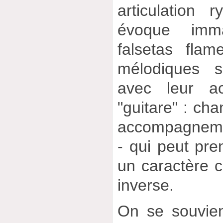
articulation r
évoque imm
falsetas fla
mélodiques s
avec leur a
"guitare" : cha
accompagneme
- qui peut pr
un caractère c
inverse.
On se souvien