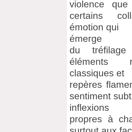
violence que
certains co
émotion qui
émerge
du tréfilage
éléments r
classiques et
repères flam
sentiment subt
inflexions
propres à ch
surtout aux fa