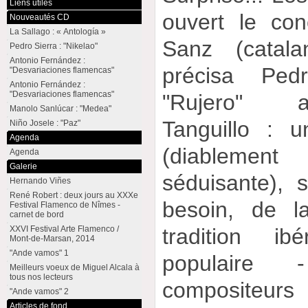
Liens utiles
ouvert le con
Nouveautés CD
La Sallago : « Antología »
Sanz (catal
Pedro Sierra : "Nikelao"
Antonio Fernández :
précisa Ped
"Desvariaciones flamencas"
Antonio Fernández :
"Desvariaciones flamencas"
"Rujero" 
Manolo Sanlúcar : "Medea"
Tanguillo : 
Niño Josele : "Paz"
Agenda
(diablemen
Agenda
Galerie
séduisante), s
Hernando Viñes
René Robert : deux jours au XXXe
besoin, de l
Festival Flamenco de Nîmes -
carnet de bord
XXVI Festival Arte Flamenco /
tradition ib
Mont-de-Marsan, 2014
"Ande vamos" 1
populaire 
Meilleurs voeux de Miguel Alcala à
tous nos lecteurs
compositeu
"Ande vamos" 2
Articles de fond