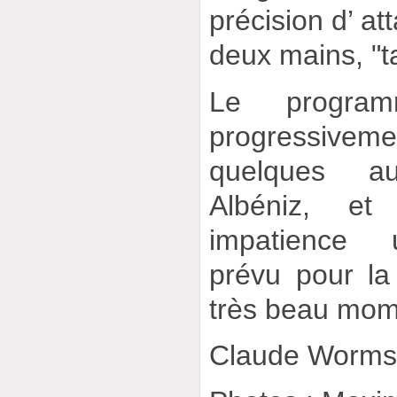
précision d’ at
deux mains, "t
Le program
progressive
quelques a
Albéniz, e
impatience 
prévu pour la
très beau mom
Claude Worm