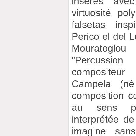
insérés avec
virtuosité po
falsetas ins
Perico el del L
Mouratoglou
"Percussio
compositeur
Campela (n
composition c
au sens pr
interprétée d
imagine sans