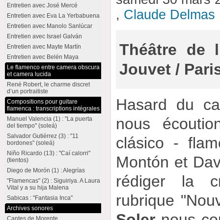
Entretien avec José Mercé
,
Claude Delmas
Entretien avec Eva La Yerbabuena
Entretien avec Manolo Sanlúcar
Entretien avec Israel Galván
Théâtre de l
Entretien avec Mayte Martín
Entretien avec Belén Maya
Jouvet / Pari
Le flamenco entre camera obscura
et camera lucida
René Robert, le charme discret
d’un portraitiste
Hasard du cal
Compositions pour guitare
flamenca : transcriptions intégrales
nous écoution
Manuel Valencia (1) : "La puerta
del tiempo" (soleá)
Salvador Gutiérrez (3) : "11
clásico - fla
bordones" (soleá)
Niño Ricardo (13) : "Caí calorri"
Montón et Dav
(tientos)
Diego de Morón (1) : Alegrías
rédiger la c
"Flamencas" (2) : Siguiriya. A Laura
Vital y a su hija Malena
rubrique "Nou
Sabicas : "Fantasia Inca"
Archives sonores
Soler
nous conv
Cantes de Morente