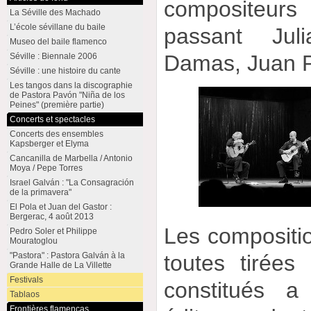
compositeu
La Séville des Machado
L’école sévillane du baile
passant Jul
Museo del baile flamenco
Damas, Juan P
Séville : Biennale 2006
Séville : une histoire du cante
Les tangos dans la discographie
de Pastora Pavón "Niña de los
Peines" (première partie)
Concerts et spectacles
Concerts des ensembles
Kapsberger et Elyma
Cancanilla de Marbella / Antonio
Moya / Pepe Torres
Israel Galván : "La Consagración
de la primavera"
El Pola et Juan del Gastor :
Bergerac, 4 août 2013
Les compositio
Pedro Soler et Philippe
Mouratoglou
toutes tirées 
"Pastora" : Pastora Galván à la
Grande Halle de La Villette
Festivals
constitués a
Tablaos
Frontières flamencas