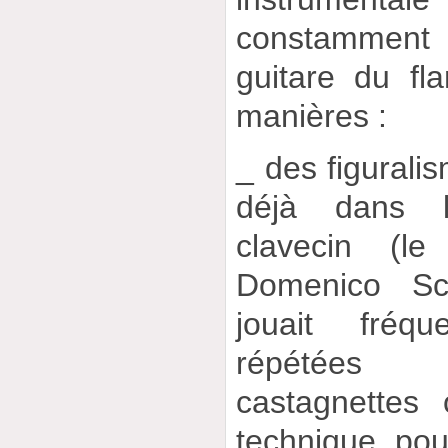
constamment 
guitare du fl
manières :
_ des figuralis
déjà dans la
clavecin (l
Domenico Sca
jouait fréq
répétées 
castagnettes
technique pou