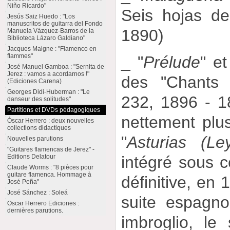
Niño Ricardo"
Seis hojas d
Jesús Saiz Huedo : "Los
manuscritos de guitarra del Fondo
1890)
Manuela Vázquez-Barros de la
Biblioteca Lázaro Galdiano"
Jacques Maigne : "Flamenco en
flammes"
_ "
Prélude
" et
José Manuel Gamboa : "Sernita de
Jerez : vamos a acordarnos !"
des "Chants 
(Ediciones Carena)
Georges Didi-Huberman : "Le
232, 1896 - 1
danseur des solitudes"
Partitions et DVDs pédagogiques
nettement plus
Óscar Herrero : deux nouvelles
collections didactiques
"
Asturias (Le
Nouvelles parutions
"Guitares flamencas de Jerez" -
intégré sous ce
Editions Delatour
Claude Worms : "8 pièces pour
guitare flamenca. Hommage à
définitive, en 
José Peña"
José Sánchez : Soleá
suite espagno
Oscar Herrero Ediciones :
dernières parutions.
imbroglio, le 