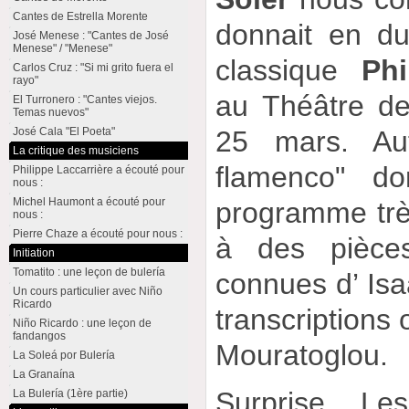
Cantes de Estrella Morente
donnait en du
José Menese : "Cantes de José
Menese" / "Menese"
classique
Phi
Carlos Cruz : "Si mi grito fuera el
rayo"
au Théâtre de 
El Turronero : "Cantes viejos.
Temas nuevos"
José Cala "El Poeta"
25 mars. Aut
La critique des musiciens
flamenco" d
Philippe Laccarrière a écouté pour
nous :
Michel Haumont a écouté pour
programme très
nous :
Pierre Chaze a écouté pour nous :
à des pièce
Initiation
Tomatito : une leçon de bulería
connues d’ Isa
Un cours particulier avec Niño
Ricardo
transcriptions 
Niño Ricardo : une leçon de
fandangos
Mouratoglou.
La Soleá por Bulería
La Granaína
Surprise... Les
La Bulería (1ère partie)