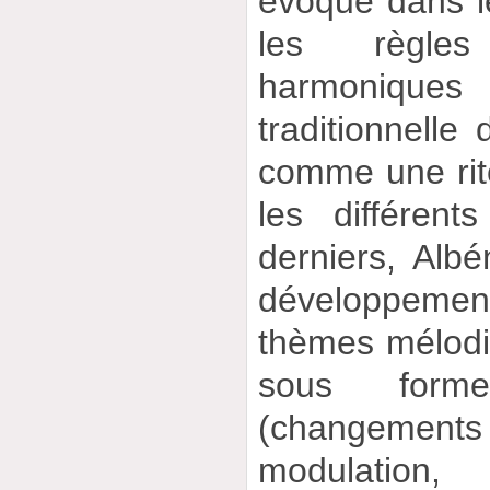
évoqué dans l
les règles
harmoniqu
traditionnelle 
comme une rito
les différen
derniers, Albé
développeme
thèmes mélodiq
sous forme
(changement
modulation