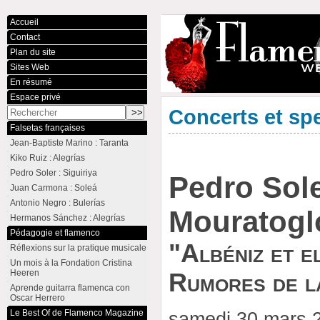
Accueil
Contact
Plan du site
Sites Web
En résumé
Espace privé
Concerts et sp
Falsetas françaises
Jean-Baptiste Marino : Taranta
Kiko Ruiz : Alegrías
Pedro Soler : Siguiriya
Pedro Sole
Juan Carmona : Soleá
Antonio Negro : Bulerías
Mouratogl
Hermanos Sánchez : Alegrías
Pédagogie et flamenco
"Albéniz et e
Réflexions sur la pratique musicale
Un mois à la Fondation Cristina
Heeren
Rumores de l
Aprende guitarra flamenca con
Oscar Herrero
Le Best Of de Flamenco Magazine
samedi 30 mars 