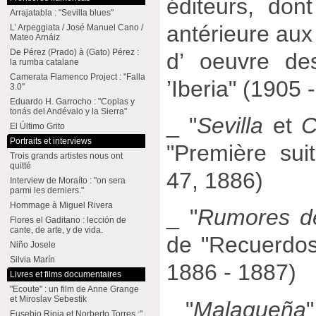
éditeurs, don
Arrajatabla : "Sevilla blues"
antérieure aux
L’ Arpeggiata / José Manuel Cano /
Mateo Arnáiz
De Pérez (Prado) à (Gato) Pérez :
d’ oeuvre de
la rumba catalane
Camerata Flamenco Project : "Falla
’Iberia" (1905 
3.0"
Eduardo H. Garrocho : "Coplas y
tonás del Andévalo y la Sierra"
_ "
Sevilla
et
C
El Último Grito
Portraits et interviews
"Première sui
Trois grands artistes nous ont
quitté
47, 1886)
Interview de Moraíto : "on sera
parmi les derniers."
Hommage à Miguel Rivera
_ "
Rumores de
Flores el Gaditano : lección de
cante, de arte, y de vida.
de "Recuerdos
Niño Josele
Silvia Marín
1886 - 1887)
Livres et films documentaires
"Ecoute" : un film de Anne Grange
et Miroslav Sebestik
_ "
Malagueña
"
Eusebio Rioja et Norberto Torres :"