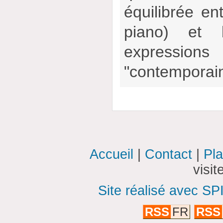
équilibrée en
piano) et 
expressions "
"contemporai
Accueil
|
Contact
|
Pla
visi
Site réalisé avec SP
RSS
FR
RSS