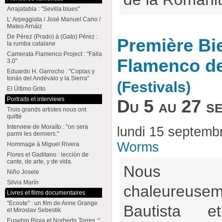
Arrajatabla : "Sevilla blues"
L’ Arpeggiata / José Manuel Cano /
Mateo Arnáiz
De Pérez (Prado) à (Gato) Pérez :
Première Bi
la rumba catalane
Camerata Flamenco Project : "Falla
Flamenco d
3.0"
Eduardo H. Garrocho : "Coplas y
tonás del Andévalo y la Sierra"
(Festivals)
El Último Grito
Portraits et interviews
Du 5 au 27 s
Trois grands artistes nous ont
quitté
Interview de Moraíto : "on sera
lundi 15 septemb
parmi les derniers."
Worms
Hommage à Miguel Rivera
Flores el Gaditano : lección de
cante, de arte, y de vida.
Nous r
Niño Josele
Silvia Marín
chaleureu
Livres et films documentaires
"Ecoute" : un film de Anne Grange
Bautista 
et Miroslav Sebestik
Eusebio Rioja et Norberto Torres :"