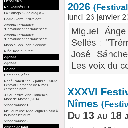
Liens utiles
2026
(Festiva
Nouveautés CD
La Sallago : « Antología »
lundi 26 janvier 
Pedro Sierra : "Nikelao"
Antonio Fernández :
Miguel Ánge
"Desvariaciones flamencas"
Antonio Fernández :
"Desvariaciones flamencas"
Sellés : "Tré
Manolo Sanlúcar : "Medea"
José Sánche
Niño Josele : "Paz"
Agenda
Les voix du c
Agenda
Galerie
Hernando Viñes
René Robert : deux jours au XXXe
Festival Flamenco de Nîmes -
XXXVI Festi
carnet de bord
XXVI Festival Arte Flamenco /
Mont-de-Marsan, 2014
Nîmes
(Festi
"Ande vamos" 1
Meilleurs voeux de Miguel Alcala à
Du 13 au 18 
tous nos lecteurs
"Ande vamos" 2
Articles de fond