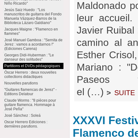
Maldonado pou
Niño Ricardo"
Jesús Saiz Huedo : "Los
manuscritos de guitarra del Fondo
leur accueil
Manuela Vázquez-Barros de la
Biblioteca Lázaro Galdiano"
Javier Ruibal
Jacques Maigne : "Flamenco en
flammes"
camino al an
José Manuel Gamboa : "Sernita de
Jerez : vamos a acordarnos !"
(Ediciones Carena)
Esther Crisol,
Georges Didi-Huberman : "Le
danseur des solitudes"
Mariano : "D
Partitions et DVDs pédagogiques
Óscar Herrero : deux nouvelles
Paseos f
collections didactiques
Nouvelles parutions
el (…)
suite
"Guitares flamencas de Jerez" -
>
Editions Delatour
Claude Worms : "8 pièces pour
guitare flamenca. Hommage à
José Peña"
José Sánchez : Soleá
XXXVI Festiv
Oscar Herrero Ediciones :
dernières parutions.
Flamenco de