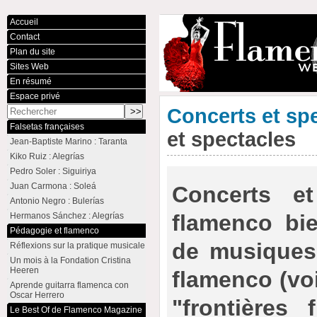
Accueil
Contact
Plan du site
Sites Web
En résumé
Espace privé
Concerts et sp
Falsetas françaises
et spectacles
Jean-Baptiste Marino : Taranta
Kiko Ruiz : Alegrías
Pedro Soler : Siguiriya
Juan Carmona : Soleá
Concerts et
Antonio Negro : Bulerías
flamenco bie
Hermanos Sánchez : Alegrías
Pédagogie et flamenco
de musiques 
Réflexions sur la pratique musicale
Un mois à la Fondation Cristina
Heeren
flamenco (voi
Aprende guitarra flamenca con
Oscar Herrero
"frontières 
Le Best Of de Flamenco Magazine