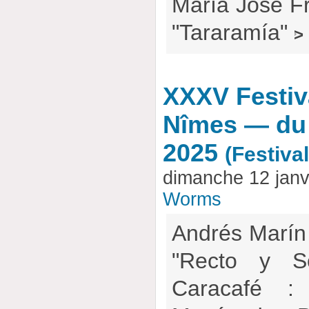
María José F
"Tararamía"
>
XXXV Festiv
Nîmes — du 
2025
(Festiva
dimanche 12 janv
Worms
Andrés Marín
"Recto y S
Caracafé :