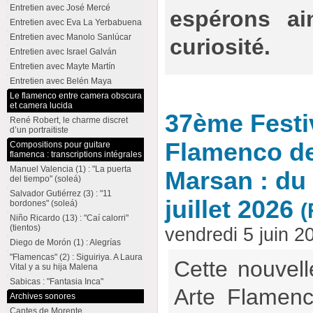
Entretien avec José Mercé
espérons ain
Entretien avec Eva La Yerbabuena
Entretien avec Manolo Sanlúcar
curiosité.
Entretien avec Israel Galván
Entretien avec Mayte Martín
Entretien avec Belén Maya
Le flamenco entre camera obscura
et camera lucida
37ème Festi
René Robert, le charme discret
d’un portraitiste
Flamenco de
Compositions pour guitare
flamenca : transcriptions intégrales
Manuel Valencia (1) : "La puerta
Marsan : du 
del tiempo" (soleá)
Salvador Gutiérrez (3) : "11
juillet 2026
bordones" (soleá)
(
Niño Ricardo (13) : "Caí calorri"
(tientos)
vendredi 5 juin 
Diego de Morón (1) : Alegrías
"Flamencas" (2) : Siguiriya. A Laura
Cette nouvelle
Vital y a su hija Malena
Sabicas : "Fantasia Inca"
Arte Flamen
Archives sonores
Cantes de Morente