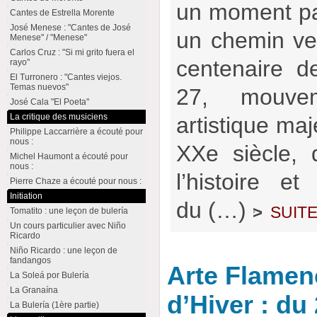
un moment part
Cantes de Estrella Morente
José Menese : "Cantes de José
un chemin ver
Menese" / "Menese"
Carlos Cruz : "Si mi grito fuera el
centenaire d
rayo"
El Turronero : "Cantes viejos.
Temas nuevos"
27, mouvem
José Cala "El Poeta"
La critique des musiciens
artistique ma
Philippe Laccarrière a écouté pour
nous :
XXe siècle, d
Michel Haumont a écouté pour
nous :
l’histoire e
Pierre Chaze a écouté pour nous :
Initiation
du (…)
suit
>
Tomatito : une leçon de bulería
Un cours particulier avec Niño
Ricardo
Niño Ricardo : une leçon de
fandangos
Arte Flamenc
La Soleá por Bulería
La Granaína
d’Hiver : du
La Bulería (1ère partie)