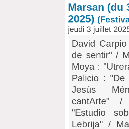
Marsan (du 30
2025)
(Festiva
jeudi 3 juillet 20
David Carpio
de sentir" / 
Moya : "Utrera
Palicio : "De
Jesús Mén
cantArte" /
"Estudio so
Lebrija" / M