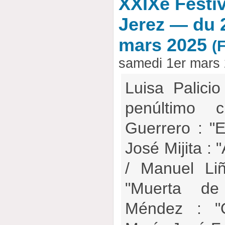
XXIXe Festi
Jerez — du 2
mars 2025
(
samedi 1er mars
Luisa Palici
penúltimo 
Guerrero : "E
José Mijita : "
/ Manuel Li
"Muerta d
Méndez : "Q