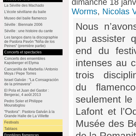
dimanche 18 janv
La Séville des Machado
Worms
,
Nicolas V
L’école sévillane du baile
Museo del baile flamenco
Nous n’avon
Séville : Biennale 2006
Séville : une histoire du cante
pu assister 
Les tangos dans la discographie
de Pastora Pavón "Niña de los
Peines" (première partie)
end du festi
Concerts et spectacles
Concerts des ensembles
intenses au c
Kapsberger et Elyma
Cancanilla de Marbella / Antonio
trois discip
Moya / Pepe Torres
Israel Galván : "La Consagración
du flamenco
de la primavera"
El Pola et Juan del Gastor :
Bergerac, 4 août 2013
seulement le
Pedro Soler et Philippe
Mouratoglou
Lafont et l’O
"Pastora" : Pastora Galván à la
Grande Halle de La Villette
Musée des Be
Festivals
Tablaos
de la Romani
Frontières flamencas