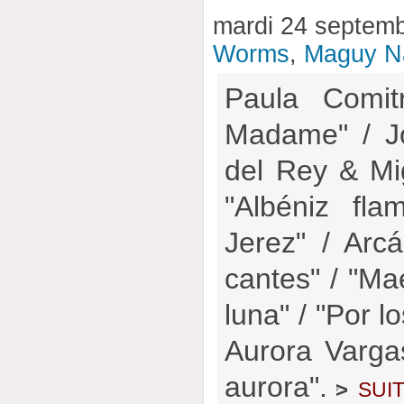
mardi 24 septem
Worms
,
Maguy N
Paula Comit
Madame" / J
del Rey & Mi
"Albéniz flam
Jerez" / Arc
cantes" / "Ma
luna" / "Por l
Aurora Varga
aurora".
sui
>