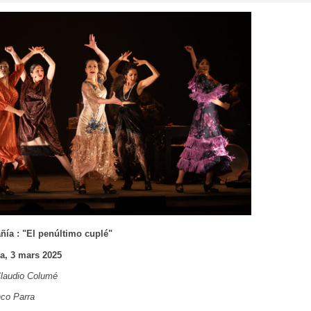
ñía : "El penúltimo cuplé"
a, 3 mars 2025
 Claudio Columé
nco Parra