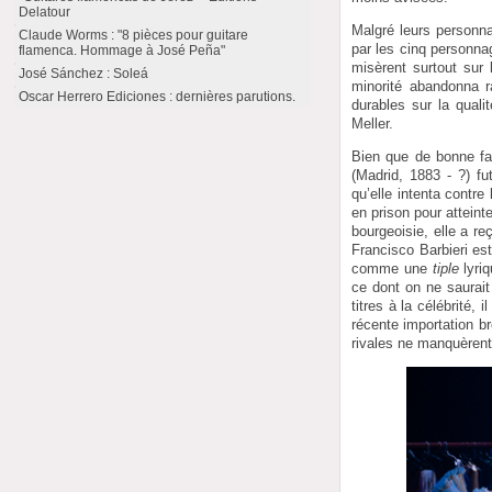
Delatour
Malgré leurs personn
Claude Worms : "8 pièces pour guitare
par les cinq personna
flamenca. Hommage à José Peña"
misèrent surtout sur
José Sánchez : Soleá
minorité abandonna r
Oscar Herrero Ediciones : dernières parutions.
durables sur la qual
Meller.
Bien que de bonne fa
(Madrid, 1883 - ?) fu
qu’elle intenta contr
en prison pour attei
bourgeoisie, elle a r
Francisco Barbieri est
comme une
tiple
lyri
ce dont on ne saurait
titres à la célébrité,
récente importation b
rivales ne manquèrent 