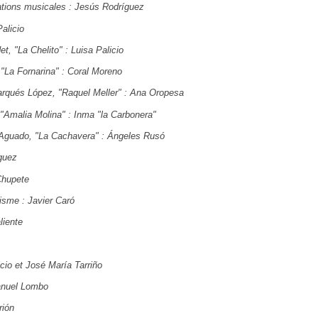
ations musicales : Jesús Rodríguez
alicio
t, "La Chelito" : Luisa Palicio
"La Fornarina" : Coral Moreno
qués López, "Raquel Meller" : Ana Oropesa
"Amalia Molina" : Inma "la Carbonera"
Aguado, "La Cachavera" : Ángeles Rusó
guez
Chupete
isme : Javier Caró
liente
cio et José María Tarriño
Manuel Lombo
rión