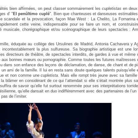
alités bien affirmées, on peut classer sommairement les
cupletistas
en deux 
ges d’ "
El penúltimo cuplé
". Bien que chanteuses et danseuses estimables
 le scandale et la provocation, façon Mae West : La Chelito, La Fornarina
apidement cette veine, indispensable pour se faire un nom, et construisire
ité musicale, chorégraphique et/ou scénographique de leurs spectacles : Am
mille, éduquée au collège des Ursulines de Madrid, Antonia Cachavera y 
t incontestablement la plus sulfureuse. Sa biographie artistique est une lo
e les directeurs de théâtre, de spectacles interdits, de gardes à vue et mêm
nte aux bonnes mœurs ou pornographie. Comme toutes les futures maîtresses 
eçu dans son enfance des leçons de déclamation, de danse, de chant et de 
 un ami de la famille. Il lui en resta sans doute quelques talents puisqu’elle
que et non comme une
cupletista
. Mais elle rompt très jeune avec sa famille 
 la blâmer en considérant de ce qui l’attendait si elle s’était montrée plus 
 il suffira de savoir qu’elle fut surtout renommée pour ses interprétations torri
résilienne, qu’elle dansait en duo indifféremment avec des partenaires de l’un
pas de l’imiter.