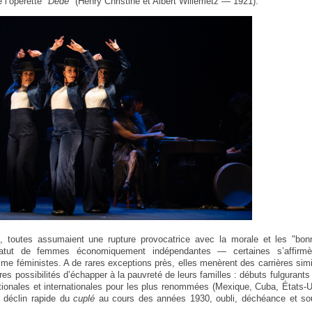
e l’opérette "
Dédé
" (Henry Christiné et Albert Willemetz — 1921).
, toutes assumaient une rupture provocatrice avec la morale et les "bo
statut de femmes économiquement indépendantes — certaines s’affirmè
 féministes. A de rares exceptions près, elles menèrent des carrières simil
ares possibilités d’échapper à la pauvreté de leurs familles : débuts fulgurant
tionales et internationales pour les plus renommées (Mexique, Cuba, États-
 déclin rapide du
cuplé
au cours des années 1930, oubli, déchéance et so