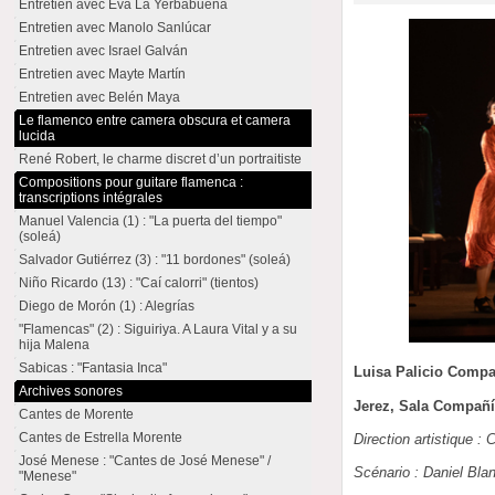
Entretien avec Eva La Yerbabuena
Entretien avec Manolo Sanlúcar
Entretien avec Israel Galván
Entretien avec Mayte Martín
Entretien avec Belén Maya
Le flamenco entre camera obscura et camera
lucida
René Robert, le charme discret d’un portraitiste
Compositions pour guitare flamenca :
transcriptions intégrales
Manuel Valencia (1) : "La puerta del tiempo"
(soleá)
Salvador Gutiérrez (3) : "11 bordones" (soleá)
Niño Ricardo (13) : "Caí calorri" (tientos)
Diego de Morón (1) : Alegrías
"Flamencas" (2) : Siguiriya. A Laura Vital y a su
hija Malena
Sabicas : "Fantasia Inca"
Luisa Palicio Compa
Archives sonores
Jerez, Sala Compañí
Cantes de Morente
Cantes de Estrella Morente
Direction artistique :
José Menese : "Cantes de José Menese" /
Scénario : Daniel Bla
"Menese"