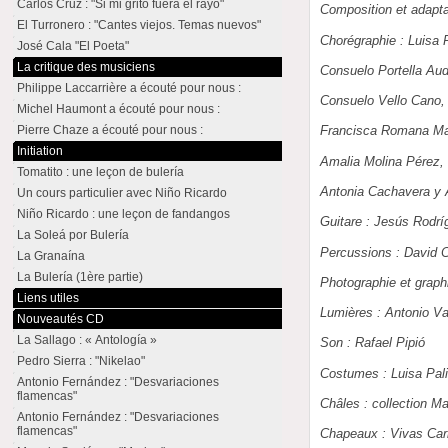
Carlos Cruz : "Si mi grito fuera el rayo"
Composition et adapt
El Turronero : "Cantes viejos. Temas nuevos"
Chorégraphie : Luisa P
José Cala "El Poeta"
La critique des musiciens
Consuelo Portella Aude
Philippe Laccarrière a écouté pour nous :
Consuelo Vello Cano, 
Michel Haumont a écouté pour nous :
Pierre Chaze a écouté pour nous :
Francisca Romana Mar
Initiation
Amalia Molina Pérez, 
Tomatito : une leçon de bulería
Antonia Cachavera y 
Un cours particulier avec Niño Ricardo
Niño Ricardo : une leçon de fandangos
Guitare : Jesús Rodrí
La Soleá por Bulería
Percussions : David 
La Granaína
La Bulería (1ère partie)
Photographie et graph
Liens utiles
Lumières : Antonio Va
Nouveautés CD
La Sallago : « Antología »
Son : Rafael Pipió
Pedro Sierra : "Nikelao"
Costumes : Luisa Pali
Antonio Fernández : "Desvariaciones
flamencas"
Châles : collection 
Antonio Fernández : "Desvariaciones
flamencas"
Chapeaux : Vivas Car