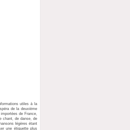
ormations utiles à la
ospéra de la deuxième
) importées de France,
de chant, de danse, de
chansons légères étant
ser une étiquette plus