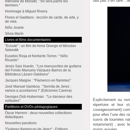
faut pas s’en faire
", d
Interview de Moraíto : "on sera parmi les
derniers."
Hommage à Miguel Rivera
Flores el Gaditano : lección de cante, de arte, y
de vida.
Niño Josele
Silvia Marín
Livres et films documentaires
"Ecoute" : un film de Anne Grange et Miroslav
Sebestik
Eusebio Rioja et Norberto Torres :" Niño
Ricardo"
Jesús Saiz Huedo : "Los manuscritos de guitarra
del Fondo Manuela Vázquez-Barros de la
Biblioteca Lázaro Galdiano"
Jacques Maigne : "Flamenco en flammes"
José Manuel Gamboa : "Sernita de Jerez :
vamos a acordarnos !" (Ediciones Carena)
Georges Didi-Huberman : "Le danseur des
Explicitement ou non
solitudes"
répertoire et leur 
Partitions et DVDs pédagogiques
courageusement) comme
Óscar Herrero : deux nouvelles collections
pour elles l’une des r
didactiques
suivis de tournées na
Nouvelles parutions
notamment) ; avec le
moins avisées.
"Guitares flamencas de Jerez" - Editions