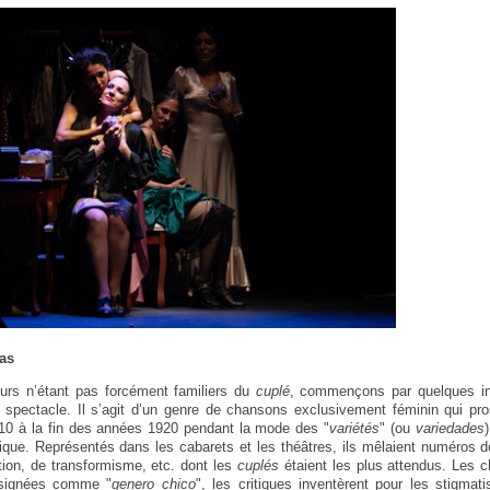
tas
eurs n’étant pas forcément familiers du
cuplé
, commençons par quelques inf
spectacle. Il s’agit d’un genre de chansons exclusivement féminin qui pr
10 à la fin des années 1920 pendant la mode des "
variétés
" (ou
variedades
que. Représentés dans les cabarets et les théâtres, ils mêlaient numéros 
ation, de transformisme, etc. dont les
cuplés
étaient les plus attendus. Les 
ésignées comme "
genero chico
", les critiques inventèrent pour les stigmati