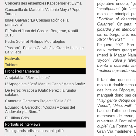
péjorative encore, "
g
Concerts des ensembles Kapsberger et Elyma
"
sicalípticas
" (de "
sic
Cancanilla de Marbella / Antonio Moya / Pepe
moins le principal pr
Torres
"
Portfolio al desnud
Israel Galván : "La Consagración de la
Galantes
". On peut li
primavera"
picardía y en atenció
El Pola et Juan del Gastor : Bergerac, 4 août
sin embargo, a lo in
2013
SICALÍPTICO
." — ci
Pedro Soler et Philippe Mouratoglou
Felguera, 2021. Son é
"Pastora" : Pastora Galván à la Grande Halle de
deux racines grecque
La Villette
(merci à Maguy Naïm
Festivals
‘sycon’, vulva y ‘ale
Tablaos
treinta o cuarenta a
"
malicia o picardía se
Frontières flamencas
Arrajatabla : "Sevilla blues"
Il faut dire que ces
L’ Arpeggiata / José Manuel Cano / Mateo Arnáiz
moins à double-sens e
des hits de l’époque,
De Pérez (Prado) à (Gato) Pérez : la rumba
catalane
manquait donc pas de 
"
Hay gente debajo de
Camerata Flamenco Project : "Falla 3.0"
Venus
", "
Miss Full
", 
Eduardo H. Garrocho : "Coplas y tonás del
haut de l’affiche da
Andévalo y la Sierra"
meneuses de revue, c
El Último Grito
ouverture à l’actual
Portraits et interviews
cuplé
" (La Fornarina 
Trois grands artistes nous ont quitté
Gran Vía madrilène.