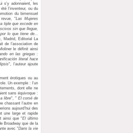
ui s’y adonnaient, les
été l’inventeur, ou du
promotion du bimensuel
 revue, "
Las Mujeres
na tiple que excede en
scivos sin que llegue,
or lo que tiene de...
s
, Madrid, Editorial La
it de l’association de
oliner le définit ainsi
ando en las griegas :
ificación literal hace
lipsis
", l’auteur ajoute
ement érotiques ou au
ole. Un exemple : l’un
tements, dont elle ne
aient sans équivoque :
 libre
", "
El corsé de
ne chassant l’autre en
rions aujourd’hui des
t une large et rapide
t ainsi que "
El último
 de Broadway que de la
ante avec "
Dans la vie