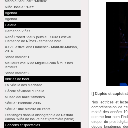
Manolo Sanlúcar : "Medea"
Niño Josele : "Paz"
Agenda
Agenda
Galerie
Hernando Viñes
René Robert : deux jours au XXXe Festival
Flamenco de Nîmes - carnet de bord
XXVI Festival Arte Flamenco / Mont-de-Marsan,
2014
"Ande vamos" 1
Meilleurs voeux de Miguel Alcala à tous nos
lecteurs
"Ande vamos" 2
Articles de fond
La Séville des Machado
L’école sévillane du baile
I] Cuplés et cupletis
Museo del baile flamenco
Nos lectrices et lect
Séville : Biennale 2006
compréhension de ce 
Séville : une histoire du cante
moitié des années 19
Les tangos dans la discographie de Pastora
comme leur nom l’indi
Pavón "Niña de los Peines" (première partie)
cirque, de prestidigit
Concerts et spectacles
depuis longtemps d