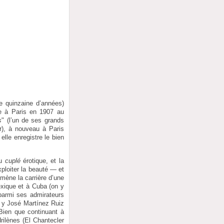
e quinzaine d’années)
ée à Paris en 1907 au
s
" (l’un de ses grands
r), à nouveau à Paris
lle enregistre le bien
du
cuplé
érotique, et la
ploiter la beauté — et
 mène la carrière d’une
exique et à Cuba (on y
parmi ses admirateurs
 y José Martínez Ruiz
Bien que continuant à
rilènes (El Chantecler