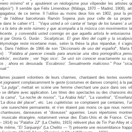
enero mínimo
" et y ajoutèrent un néologisme pour vilipender les artistes q
alipsis
"). Il semble que Félix Limendoux (Málaga, 1870 – Madrid, 1908), ait 
opagateur, de ce terme. Il l’utilise au moins deux fois en 1902, pour la 
o
" de l’éditeur barcelonais Ramón Sopena puis pour celle de sa propre
re dans le cahier n°1 : "
Vaya usted a oír cantar el ‘tango de los lunares’ a u
n a la letra de este número y que acompaña a la música con movimientos la
decente, y convendrá usted conmigo en que aquella artista le entusiasma p
té par Gloria G. Durán :
Sicalípticas. El gran libro del cuplé y la sicalipsi
tymologie reste incertaine mais, selon la thèse la plus répandue, il s’agira
s. Dans l’édition de 1966 de son "
Diccionario de uso del español
", María M
i) : "
Palabra al parecer creada para anunciar una obra pornográfica pens
iptikós’, excitante ; ver ‘higo sico’. Se usó sin conocer exactamente su sign
ños ; ahora es desusada. ‘Escabroso’. Sexualmente malicioso
." Pour "
sica
xual
."
 dames jouaient volontiers de leurs charmes, chantaient des textes ouvert
t joignaient complaisamment le geste (costumes et danses compris) à la par
 "
La pulga
", mettait en scène une femme cherchant une puce dans ses vê
se défaire avec application. Les titres des spectacles ou des chansons ét
 la cama
", "
La noche de novios
", "
La Arabia feliz
", "
La vaselina
", "
Enseñanza
"
La diosa del placer
", etc. Les
cupletistas
se comptaient par centaines, l’u
ns une surenchère permanente, et n’en étaient pas moins ce que nous nomme
hanteuses, danseuses et "diseuses" aguerries. Leurs répertoires montren
ité musicale étrangère, notamment venue des États-Unis et de France. C’es
— 1914) ou "
Palafox 22
" (La Chelito, 1915) relèvent plus de Tin Pan Alley et
 De même, "
El Sanjuanjo
" (La Chelito — ?) présente une ressemblance frapp