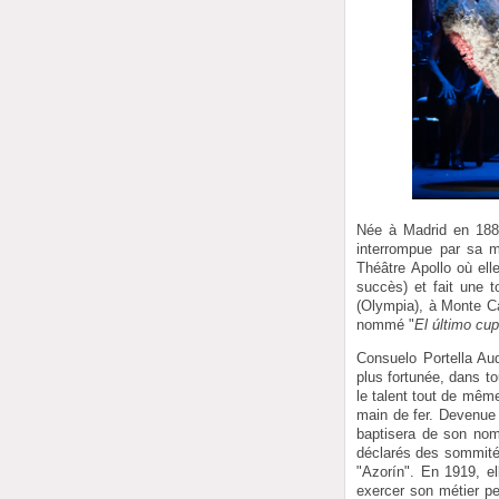
Née à Madrid en 1884
interrompue par sa m
Théâtre Apollo où ell
succès) et fait une 
(Olympia), à Monte Ca
nommé "
El último cup
Consuelo Portella Aud
plus fortunée, dans t
le talent tout de mêm
main de fer. Devenue
baptisera de son nom
déclarés des sommité
"Azorín". En 1919, e
exercer son métier pe