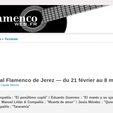
s
Festivals
>
al Flamenco de Jerez — du 21 février au 8 
r
Claude Worms
mpañía : "El penúltimo cuplé" / Eduardo Guerrero : "El manto y su ojo" 
" / Manuel Liñán & Compañía : "Muerta de amor" / Jesús Méndez : "Quier
añía : "Tararamía"