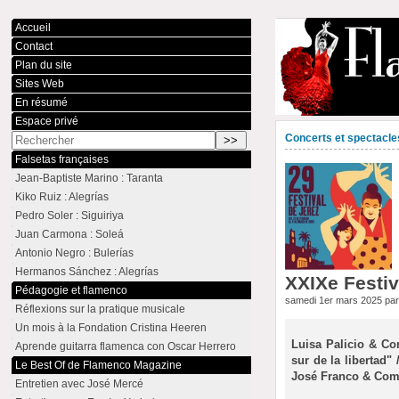
Accueil
Contact
Plan du site
Sites Web
En résumé
Espace privé
Concerts et spectacle
Falsetas françaises
Jean-Baptiste Marino : Taranta
Kiko Ruiz : Alegrías
Pedro Soler : Siguiriya
Juan Carmona : Soleá
Antonio Negro : Bulerías
Hermanos Sánchez : Alegrías
XXIXe Festiv
Pédagogie et flamenco
samedi 1er mars 2025 pa
Réflexions sur la pratique musicale
Un mois à la Fondation Cristina Heeren
Luisa Palicio & Co
Aprende guitarra flamenca con Oscar Herrero
sur de la libertad
Le Best Of de Flamenco Magazine
José Franco & Comp
Entretien avec José Mercé