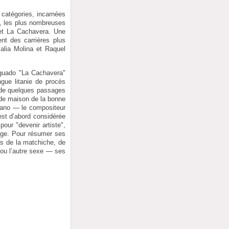
catégories, incarnées
, les plus nombreuses
 et La Cachavera. Une
nt des carrières plus
alia Molina et Raquel
Aguado "La Cachavera"
ngue litanie de procès
e de quelques passages
de maison de la bonne
piano — le compositeur
 est d’abord considérée
pour "devenir artiste",
sage. Pour résumer ses
des de la matchiche, de
 ou l’autre sexe — ses