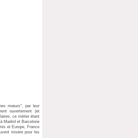
nnes mœurs", par leur
rent ouvertement (et
aires, ce métier étant
s à Madrid et Barcelone
Unis et Europe, France
uvent misère pour les