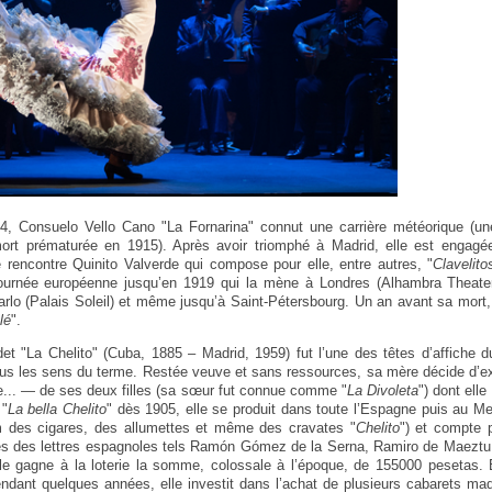
, Consuelo Vello Cano "La Fornarina" connut une carrière météorique (un
ort prématurée en 1915). Après avoir triomphé à Madrid, elle est engag
e rencontre Quinito Valverde qui compose pour elle, entre autres, "
Clavelito
tournée européenne jusqu’en 1919 qui la mène à Londres (Alhambra Theate
rlo (Palais Soleil) et même jusqu’à Saint-Pétersbourg. Un an avant sa mort, e
lé
".
et "La Chelito" (Cuba, 1885 – Madrid, 1959) fut l’une des têtes d’affiche 
ous les sens du terme. Restée veuve et sans ressources, sa mère décide d’ex
e... — de ses deux filles (sa sœur fut connue comme "
La Divoleta
") dont elle
 "
La bella Chelito
" dès 1905, elle se produit dans toute l’Espagne puis au M
 des cigares, des allumettes et même des cravates "
Chelito
") et compte 
s des lettres espagnoles tels Ramón Gómez de la Serna, Ramiro de Maeztu
lle gagne à la loterie la somme, colossale à l’époque, de 155000 pesetas. 
ndant quelques années, elle investit dans l’achat de plusieurs cabarets mad