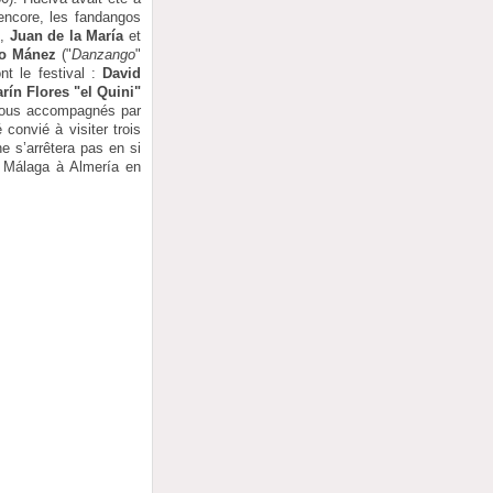
 encore, les fandangos
r
,
Juan de la María
et
to Mánez
("
Danzango
"
nt le festival :
David
rín Flores "el Quini"
tous accompagnés par
 convié à visiter trois
e s’arrêtera pas en si
e Málaga à Almería en