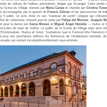
soirée de clôture de l’édition précédente, dirigée par Árcangel. Cette année
de la Scène du Village, dansés par
María Canea
et chantés par
Cristina Tova
ont accompagnés par la guitare de
Francis Gómez
et les percussions de
Li
Le 5 juillet, ce sont Jerez et ses "
maneras de sentir
" uniques qui clôturero
tre de cérémonie, entouré pour le cante par
Felipa del Moreno
,
Joaquín Ma
t pour la danse par
Gema Moneo
et
Miguel Ángel Heredia
— toutes et 
est-à-dire de main de maître. Le public de la Scène du Village aura ainsi été
, l’Estrémadure, Huelva et Jerez. Souhaitons que le Festival Arte Flamenco n
ra pour ses prochaines éditions les flamencos de l’Andalousie orientale, d
Granada, qui restent incompréhensiblement sous-estimés.