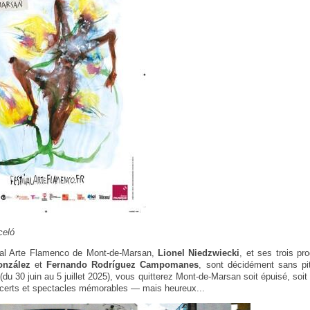
celó
ival Arte Flamenco de Mont-de-Marsan,
Lionel Niedzwiecki
, et ses trois p
nzález
et
Fernando Rodríguez Campomanes
, sont décidément sans pit
 (du 30 juin au 5 juillet 2025), vous quitterez Mont-de-Marsan soit épuisé, soit
erts et spectacles mémorables — mais heureux...