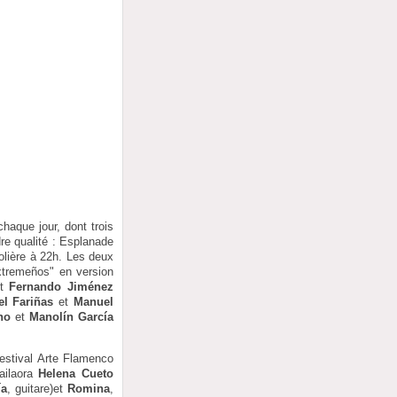
haque jour, dont trois
dre qualité : Esplanade
olière à 22h. Les deux
xtremeños" en version
t
Fernando Jiménez
l Fariñas
et
Manuel
no
et
Manolín García
estival Arte Flamenco
bailaora
Helena Cueto
ía
, guitare)et
Romina
,