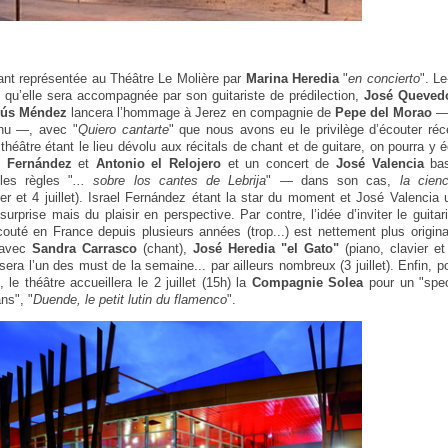
nt représentée au Théâtre Le Molière par
Marina Heredia
"
en concierto
". L
t qu’elle sera accompagnée par son guitariste de prédilection,
José Quevedo
sús Méndez
lancera l’hommage à Jerez en compagnie de
Pepe del Morao
— 
nnu —, avec "
Quiero cantarte
" que nous avons eu le privilège d’écouter r
 théâtre étant le lieu dévolu aux récitals de chant et de guitare, on pourra y 
l Fernández
et
Antonio el Relojero
et un concert de
José Valencia
bas
les règles "
... sobre los cantes de Lebrija
" — dans son cas,
la cien
er et 4 juillet). Israel Fernández étant la star du moment et José Valencia 
urprise mais du plaisir en perspective. Par contre, l’idée d’inviter le guitar
outé en France depuis plusieurs années (trop...) est nettement plus origina
 avec
Sandra Carrasco
(chant),
José Heredia "el Gato"
(piano, clavier et
era l’un des must de la semaine... par ailleurs nombreux (3 juillet). Enfin, pou
le théâtre accueillera le 2 juillet (15h) la
Compagnie Solea
pour un "spec
ans", "
Duende, le petit lutin du flamenco
".