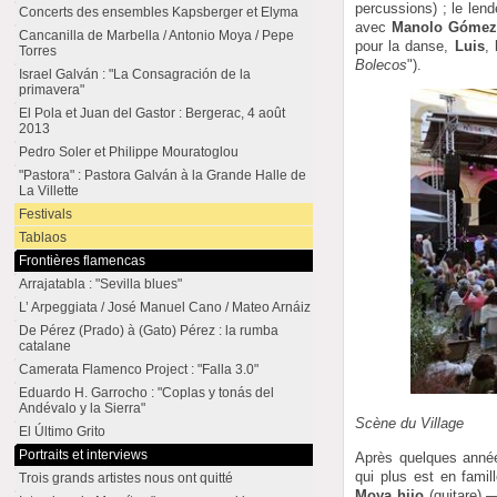
percussions) ; le len
Concerts des ensembles Kapsberger et Elyma
avec
Manolo Góme
Cancanilla de Marbella / Antonio Moya / Pepe
pour la danse,
Luis
,
Torres
Bolecos
").
Israel Galván : "La Consagración de la
primavera"
El Pola et Juan del Gastor : Bergerac, 4 août
2013
Pedro Soler et Philippe Mouratoglou
"Pastora" : Pastora Galván à la Grande Halle de
La Villette
Festivals
Tablaos
Frontières flamencas
Arrajatabla : "Sevilla blues"
L’ Arpeggiata / José Manuel Cano / Mateo Arnáiz
De Pérez (Prado) à (Gato) Pérez : la rumba
catalane
Camerata Flamenco Project : "Falla 3.0"
Eduardo H. Garrocho : "Coplas y tonás del
Andévalo y la Sierra"
Scène du Village
El Último Grito
Portraits et interviews
Après quelques année
qui plus est en fami
Trois grands artistes nous ont quitté
Moya hijo
(guitare) —