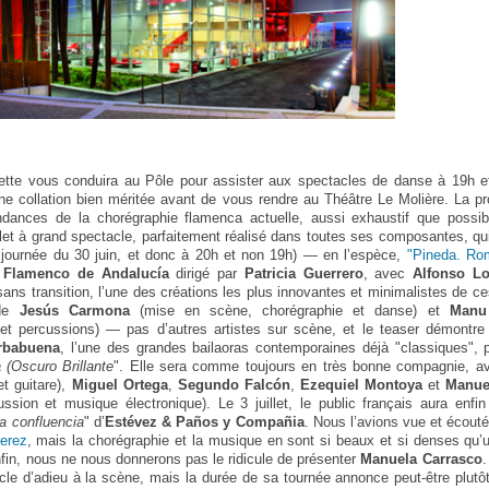
ette vous conduira au Pôle pour assister aux spectacles de danse à 19h 
ne collation bien méritée avant de vous rendre au Théâtre Le Molière. La p
ances de la chorégraphie flamenca actuelle, aussi exhaustif que possib
et à grand spectacle, parfaitement réalisé dans toutes ses composantes, qui 
a journée du 30 juin, et donc à 20h et non 19h) — en l’espèce,
"Pineda. Ro
t Flamenco de Andalucía
dirigé par
Patricia Guerrero
, avec
Alfonso L
 sans transition, l’une des créations les plus innovantes et minimalistes de c
de
Jesús Carmona
(mise en scène, chorégraphie et danse) et
Manu
 et percussions) — pas d’autres artistes sur scène, et le teaser démont
rbabuena
, l’une des grandes bailaoras contemporaines déjà "classiques", 
(Oscuro Brillante
". Elle sera comme toujours en très bonne compagnie, a
t guitare),
Miguel Ortega
,
Segundo Falcón
,
Ezequiel Montoya
et
Manue
ssion et musique électronique). Le 3 juillet, le public français aura enfi
a confluencia
" d’
Estévez & Paños y Compañia
. Nous l’avions vue et écouté
Jerez
, mais la chorégraphie et la musique en sont si beaux et si denses qu’
Enfin, nous ne nous donnerons pas le ridicule de présenter
Manuela Carrasco
.
tacle d’adieu à la scène, mais la durée de sa tournée annonce peut-être plutôt