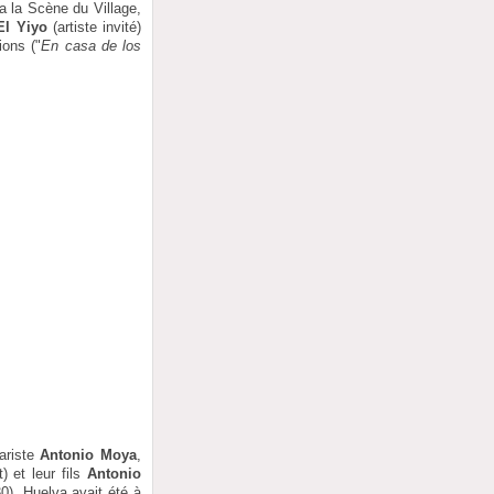
a la Scène du Village,
El Yiyo
(artiste invité)
ons ("
En casa de los
ariste
Antonio Moya
,
) et leur fils
Antonio
0). Huelva avait été à