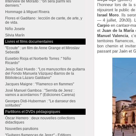
Interview de Moraíto : "on sera parmi les
l’honneur lors de la 
derniers."
réjouiront le public 
Hommage à Miguel Rivera
Israel Moro
. Ils ser
Flores el Gaditano : lección de cante, de arte, y
— 4 juillet, 20h30). 
de vida.
Carpio
en cantaor-maî
Niño Josele
et
Juan de la María
e
Silvia Marín
Manuel Valencia
, c’
territoires flamencos
Livres et films documentaires
bon chemin et invite
"Ecoute" : un film de Anne Grange et Miroslav
passant par Jaén et 
Sebestik
Eusebio Rioja et Norberto Torres :" Niño
Ricardo"
Jesús Saiz Huedo : "Los manuscritos de guitarra
del Fondo Manuela Vázquez-Barros de la
Biblioteca Lázaro Galdiano"
Jacques Maigne : "Flamenco en flammes"
José Manuel Gamboa : "Sernita de Jerez :
vamos a acordarnos !" (Ediciones Carena)
Georges Didi-Huberman : "Le danseur des
solitudes"
Partitions et DVDs pédagogiques
Óscar Herrero : deux nouvelles collections
didactiques
Nouvelles parutions
"Guitares flamencas de Jerez" - Editions