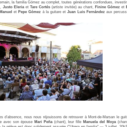
demain, la familia Gómez au complet, toutes générations confondues, investir
z
,
Justo Eleria
et
Tare Cortés
(artiste invitée) au chant,
Finine Gómez
et
Manuel
et
Pepe Gómez
à la guitare et
Juan Luis Fernández
aux percussi
s d’absence, nous nous réjouissons de retrouver à Mont-de-Marsan le guit
lle avec son épouse
Mari Peña
(chant), leur fille
Manuela del Moya
(chant
 la relève est donc solidement assurée ("Utrera en familia" — 3 juillet, 20h3