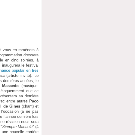
et vous en ramènera à
rogrammation dressera
le en cinq soirées, à
inaugurera le festival
mance popular en tres
osa
(artiste invité). Le
es dernières années, le
 Masaedo
(musique,
re éloquemment que ce
présentera sa dernière
vec entre autres
Paco
l de Gines
(chant) et
n l’occasion (à ne pas
e l’année dernière lors
une révision nous sera
 "
Siempre Manuela
" (4
 une nouvelle carrière