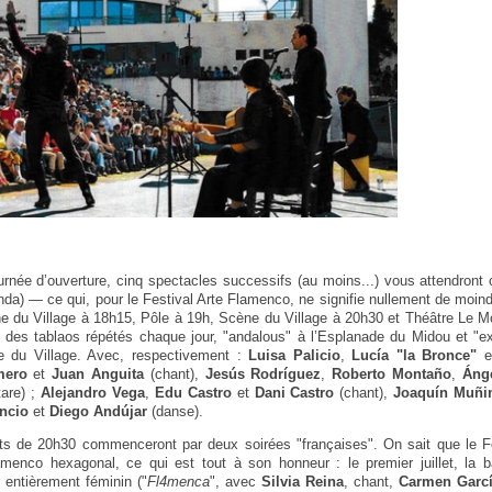
ournée d’ouverture, cinq spectacles successifs (au moins...) vous attendront c
enda) — ce qui, pour le Festival Arte Flamenco, ne signifie nullement de moin
 du Village à 18h15, Pôle à 19h, Scène du Village à 20h30 et Théâtre Le M
t des tablaos répétés chaque jour, "andalous" à l’Esplanade du Midou et "e
e du Village. Avec, respectivement :
Luisa Palicio
,
Lucía "la Bronce"
e
mero
et
Juan Anguita
(chant),
Jesús Rodríguez
,
Roberto Montaño
,
Ánge
tare) ;
Alejandro Vega
,
Edu Castro
et
Dani Castro
(chant),
Joaquín Muñi
ncio
et
Diego Andújar
(danse).
its de 20h30 commenceront par deux soirées "françaises". On sait que le F
lamenco hexagonal, ce qui est tout à son honneur : le premier juillet, la 
 entièrement féminin ("
Fl4menca
", avec
Silvia Reina
, chant,
Carmen Garc