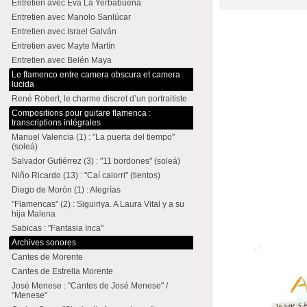
Entretien avec Eva La Yerbabuena
Entretien avec Manolo Sanlúcar
Entretien avec Israel Galván
Entretien avec Mayte Martín
Entretien avec Belén Maya
Le flamenco entre camera obscura et camera
lucida
René Robert, le charme discret d’un portraitiste
Compositions pour guitare flamenca :
transcriptions intégrales
Manuel Valencia (1) : "La puerta del tiempo"
(soleá)
Salvador Gutiérrez (3) : "11 bordones" (soleá)
Niño Ricardo (13) : "Caí calorri" (tientos)
Diego de Morón (1) : Alegrías
"Flamencas" (2) : Siguiriya. A Laura Vital y a su
hija Malena
Sabicas : "Fantasia Inca"
Archives sonores
Cantes de Morente
Cantes de Estrella Morente
José Menese : "Cantes de José Menese" /
"Menese"