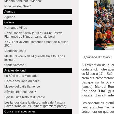
Manolo Sanlúcar : "Medea"
Niño Josele : "Paz"
Agenda
Agenda
Galerie
Hernando Viñes
René Robert : deux jours au XXXe Festival
Flamenco de Nîmes - carnet de bord
XXVI Festival Arte Flamenco / Mont-de-Marsan,
2014
"Ande vamos" 1
Meilleurs voeux de Miguel Alcala à tous nos
Esplanade du Midou
lecteurs
À l’exception de la j
"Ande vamos" 2
gratuits (cf. notre ag
Articles de fond
du Midou à 17h, Scène
La Séville des Machado
premiers présenteron
L’école sévillane du baile
Badajoz sur la Scèn
(danse),
Manuel Ro
Museo del baile flamenco
Espinosa "Lito"
(gui
Séville : Biennale 2006
(guitare),
Zaira Prude
Séville : une histoire du cante
Les tangos dans la discographie de Pastora
Les spectacles gratu
Pavón "Niña de los Peines" (première partie)
tient à soutenir le f
présentera un quatuor
Concerts et spectacles