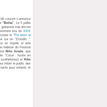
e-dit concert s’annonce
 "Bolita"
. Le 5 juillet
guitariste trop discret
écemment lors du
XXIX
écouter le
"Por amor al
é sur un "
Estudio...
"
cia no impide el arte
un habitué du Festival
iste
Niño Josele
, que
le. "
Crisol : fusión en
 synthétiseur) et
Kike
r initier le public des
tacle pour enfants et