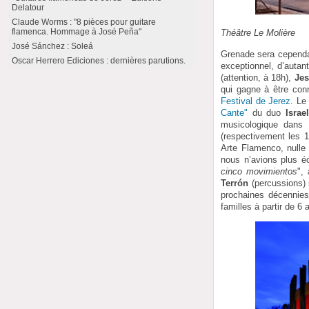
Delatour
Claude Worms : "8 pièces pour guitare
flamenca. Hommage à José Peña"
Théâtre Le Molière
José Sánchez : Soleá
Grenade sera cependa
Oscar Herrero Ediciones : dernières parutions.
exceptionnel, d’autan
(attention, à 18h),
Je
qui gagne à être co
Festival de Jerez
. Le
Cante"
du duo
Israe
musicologique dans 
(respectivement les 1
Arte Flamenco, nulle s
nous n’avions plus éc
cinco movimientos
",
Terrón
(percussions) s
prochaines décennies, 
familles à partir de 6 