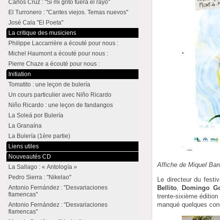
Carlos Cruz : "Si mi grito fuera el rayo"
El Turronero : "Cantes viejos. Temas nuevos"
José Cala "El Poeta"
La critique des musiciens
Philippe Laccarrière a écouté pour nous :
Michel Haumont a écouté pour nous :
Pierre Chaze a écouté pour nous :
Initiation
Tomatito : une leçon de bulería
Un cours particulier avec Niño Ricardo
Niño Ricardo : une leçon de fandangos
La Soleá por Bulería
La Granaína
La Bulería (1ère partie)
Liens utiles
Nouveautés CD
Affiche de Miquel Bar
La Sallago : « Antología »
Pedro Sierra : "Nikelao"
Le directeur du fest
Bellito
,
Domingo Go
Antonio Fernández : "Desvariaciones
flamencas"
trente-sixième édition
manqué quelques conc
Antonio Fernández : "Desvariaciones
flamencas"