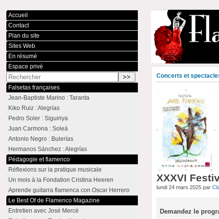
Accueil
Contact
Plan du site
Sites Web
En résumé
Espace privé
Concerts et spectacle
Falsetas françaises
Jean-Baptiste Marino : Taranta
Kiko Ruiz : Alegrías
Pedro Soler : Siguiriya
Juan Carmona : Soleá
Antonio Negro : Bulerías
Hermanos Sánchez : Alegrías
Pédagogie et flamenco
Réflexions sur la pratique musicale
XXXVI Festi
Un mois à la Fondation Cristina Heeren
lundi 24 mars 2025 par
Cl
Aprende guitarra flamenca con Oscar Herrero
Le Best Of de Flamenco Magazine
Entretien avec José Mercé
Demandez le program