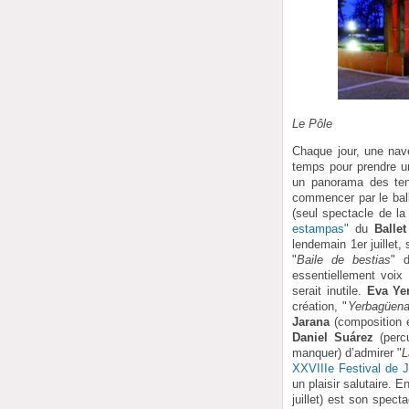
Le Pôle
Chaque jour, une nav
temps pour prendre u
un panorama des tend
commencer par le ball
(seul spectacle de l
estampas"
du
Balle
lendemain 1er juillet,
"
Baile de bestias
" 
essentiellement voix
serait inutile.
Eva Ye
création, "
Yerbagüena 
Jarana
(composition e
Daniel Suárez
(percu
manquer) d’admirer "
L
XXVIIIe Festival de 
un plaisir salutaire. 
juillet) est son spec