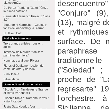
desencuentro"
Mateo Arnáiz
De Pérez (Prado) à (Gato) Pérez :
"Conjuro" (9
la rumba catalane
Camerata Flamenco Project : "Falla
3.0"
(13), malgré d
Eduardo H. Garrocho : "Coplas y
tonás del Andévalo y la Sierra"
et rythmiques
El Último Grito
Portraits et interviews
surface. De 
Trois grands artistes nous ont
quitté
paraphras
Interview de Moraíto : "on sera
parmi les derniers."
traditionnel
Hommage à Miguel Rivera
Flores el Gaditano : lección de
("Soledad" ;
cante, de arte, y de vida.
Niño Josele
proche de "L
Silvia Marín
Livres et films documentaires
regresarte" 19
"Ecoute" : un film de Anne Grange
et Miroslav Sebestik
l’orchestre,
Eusebio Rioja et Norberto Torres :"
Niño Ricardo"
Sicilienne, d
Jesús Saiz Huedo : "Los