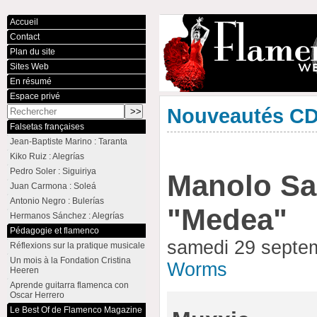
Accueil
Contact
Plan du site
Sites Web
En résumé
Espace privé
Nouveautés C
Falsetas françaises
Jean-Baptiste Marino : Taranta
Kiko Ruiz : Alegrías
Pedro Soler : Siguiriya
Manolo Sa
Juan Carmona : Soleá
Antonio Negro : Bulerías
"Medea"
Hermanos Sánchez : Alegrías
Pédagogie et flamenco
samedi 29 septe
Réflexions sur la pratique musicale
Un mois à la Fondation Cristina
Worms
Heeren
Aprende guitarra flamenca con
Oscar Herrero
Le Best Of de Flamenco Magazine