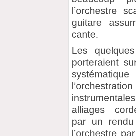
l’orchestre s
guitare assu
cante.
Les quelques
porteraient s
systémati
l’orchestratio
instrumental
alliages cord
par un rendu
l’orchestre par