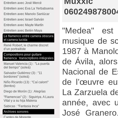
Muxxic 
Entretien avec José Mercé
Entretien avec Eva La Yerbabuena
06024987800
Entretien avec Manolo Sanlúcar
Entretien avec Israel Galván
Entretien avec Mayte Martín
"Medea" est 
Entretien avec Belén Maya
Le flamenco entre camera obscura
musique de s
et camera lucida
René Robert, le charme discret
1987 à Manolo
d’un portraitiste
Compositions pour guitare
flamenca : transcriptions intégrales
de Ávila, alors
Manuel Valencia (1) : "La puerta
del tiempo" (soleá)
Nacional de E
Salvador Gutiérrez (3) : "11
bordones" (soleá)
de l’œuvre eu
Niño Ricardo (13) : "Caí calorri"
(tientos)
La Zarzuela d
Diego de Morón (1) : Alegrías
"Flamencas" (2) : Siguiriya. A Laura
année, avec 
Vital y a su hija Malena
Sabicas : "Fantasia Inca"
José Granero
Archives sonores
Cantes de Morente