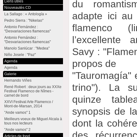
du romantism
Liens utiles
Nouveautés CD
adapte ici au
La Sallago : « Antología »
Pedro Sierra : "Nikelao"
flamenco (
Antonio Fernández :
"Desvariaciones flamencas"
l’excellente
Antonio Fernández :
"Desvariaciones flamencas"
Manolo Sanlúcar : "Medea"
Savy : "Flamen
Niño Josele : "Paz"
propos de
Agenda
Agenda
"Tauromagía" e
Galerie
Hernando Viñes
trino"). La s
René Robert : deux jours au XXXe
Festival Flamenco de Nîmes -
carnet de bord
quinze tabl
XXVI Festival Arte Flamenco /
Mont-de-Marsan, 2014
synopsis de la
"Ande vamos" 1
Meilleurs voeux de Miguel Alcala à
dont la cohér
tous nos lecteurs
"Ande vamos" 2
des récurren
Articles de fond