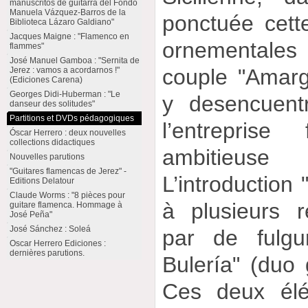
manuscritos de guitarra del Fondo
Manuela Vázquez-Barros de la
ponctuée cette
Biblioteca Lázaro Galdiano"
Jacques Maigne : "Flamenco en
ornementales
flammes"
José Manuel Gamboa : "Sernita de
couple "Amarg
Jerez : vamos a acordarnos !"
(Ediciones Carena)
Georges Didi-Huberman : "Le
y desencuent
danseur des solitudes"
Partitions et DVDs pédagogiques
l’entreprise
Óscar Herrero : deux nouvelles
collections didactiques
ambitieus
Nouvelles parutions
"Guitares flamencas de Jerez" -
L’introduction 
Editions Delatour
Claude Worms : "8 pièces pour
à plusieurs r
guitare flamenca. Hommage à
José Peña"
José Sánchez : Soleá
par de fulgu
Oscar Herrero Ediciones :
dernières parutions.
Bulería" (duo 
Ces deux élé