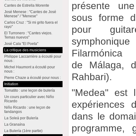
présente une
Cantes de Estrella Morente
José Menese : "Cantes de José
sous forme d
Menese" / "Menese"
Carlos Cruz : "Si mi grito fuera el
pour guita
rayo"
El Turronero : "Cantes viejos.
Temas nuevos"
symphoni
José Cala "El Poeta"
Filarmónica
La critique des musiciens
Philippe Laccarrière a écouté pour
nous :
de Málaga, d
Michel Haumont a écouté pour
nous :
Rahbari).
Pierre Chaze a écouté pour nous :
Initiation
"Medea" est 
Tomatito : une leçon de bulería
Un cours particulier avec Niño
Ricardo
expériences 
Niño Ricardo : une leçon de
fandangos
dans le doma
La Soleá por Bulería
La Granaína
programme, g
La Bulería (1ère partie)