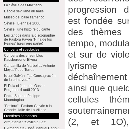
La Séville des Machado
progression d
L’école sévillane du baile
Museo del baile flamenco
est fondée sur
Séville : Biennale 2006
des thèmes p
Séville : une histoire du cante
Les tangos dans la discographie
de Pastora Pavón "Niña de los
tempo, modulat
Peines" (première partie)
Concerts et spectacles
et sur de viol
Concerts des ensembles
Kapsberger et Elyma
lyrisme 
Cancanilla de Marbella / Antonio
Moya / Pepe Torres
déchaînement
Israel Galván : "La Consagración
de la primavera"
ainsi que quel
El Pola et Juan del Gastor :
Bergerac, 4 août 2013
Pedro Soler et Philippe
cellules thém
Mouratoglou
"Pastora" : Pastora Galván à la
souterraineme
Grande Halle de La Villette
Frontières flamencas
(2, et 1O)
Arrajatabla : "Sevilla blues"
L’ Arpeggiata / José Manuel Cano /