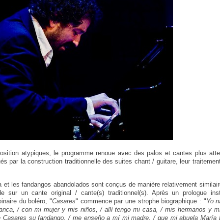
osition atypiques, le programme renoue avec des palos et cantes plus atte
és par la construction traditionnelle des suites chant / guitare, leur traitemen
na et les fandangos abandolados sont conçus de manière relativement similaire
de sur un cante original / cante(s) traditionnel(s). Après un prologue ins
binaire du boléro, "
Casares
" commence par une strophe biographique : "
Yo n
ranca, / con mi mujer y mis niños, / allí tengo mi casa, / mis hermanos y mi
e Casares su fandango, / me enseño a mí mi madre, / que mi abuela María La