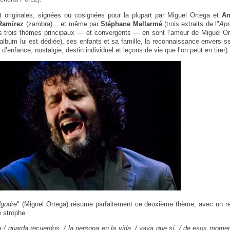
t originales, signées ou cosignées pour la plupart par Miguel Ortega et
An
Ramírez
(zambra)... et même par
Stéphane Mallarmé
(trois extraits de l"
Apr
es trois thèmes principaux — et convergents — en sont l’amour de Miguel O
l’album lui est dédiée), ses enfants et sa famille, la reconnaissance envers 
d’enfance, nostalgie, destin individuel et leçons de vie que l’on peut en tirer).
lgodre
" (Miguel Ortega) résume parfaitement ce deuxième thème, avec un re
 strophe :
 / guarda recuerdos, / la persona en la vida, / vaya que sí, / de esos moment