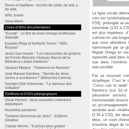
Flores el Gaditano : lección de cante, de arte, y
de vida.
La ligne vocale alter
Niño Josele
vers est systématique
Silvia Marín
0’59), prolongée au p
Livres et films documentaires
intermède (1’43 à 2’29
est plus impérieux, d
"Ecoute" : un film de Anne Grange et Miroslav
culmine en une longue
Sebestik
que nous attendons l
Eusebio Rioja et Norberto Torres :" Niño
harmonisée par un gl
Ricardo"
Miguel Ortega en rest
Jesús Saiz Huedo : "Los manuscritos de guitarra
reprendre pied dans l
del Fondo Manuela Vázquez-Barros de la
Biblioteca Lázaro Galdiano"
nue dans l’extrême 
inaccessible.
Jacques Maigne : "Flamenco en flammes"
José Manuel Gamboa : "Sernita de Jerez :
Par sa structure co
vamos a acordarnos !" (Ediciones Carena)
strophique. C’est le
Georges Didi-Huberman : "Le danseur des
"
Como cae la tarde
"
solitudes"
flamenco (sur Si) et
Partitions et DVDs pédagogiques
(deuxième section).
Óscar Herrero : deux nouvelles collections
instrumentale énonce 
didactiques
un accompagnement e
assénée avec virulen
Nouvelles parutions
(1’34 à 1’52), les de
"Guitares flamencas de Jerez" - Editions
deux, un court choru
Delatour
troisième degré du m
Claude Worms : "8 pièces pour guitare