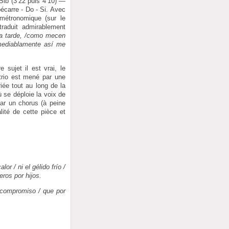
Sib (3’22 puis 4’10) —
bécarre - Do - Si. Avec
métronomique (sur le
raduit admirablement
a tarde, /como mecen
remediablamente así me
 sujet il est vrai, le
 trio est mené par une
iée tout au long de la
 se déploie la voix de
par un chorus (à peine
ité de cette pièce et
or / ni el gélido frío /
eros por hijos.
l compromiso / que por