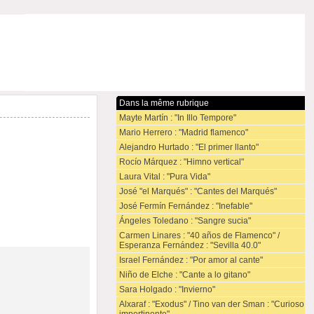
Dans la même rubrique
Mayte Martín : "In Illo Tempore"
Mario Herrero : "Madrid flamenco"
Alejandro Hurtado : "El primer llanto"
Rocío Márquez : "Himno vertical"
Laura Vital : "Pura Vida"
José "el Marqués" : "Cantes del Marqués"
José Fermín Fernández : "Inefable"
Ángeles Toledano : "Sangre sucia"
Carmen Linares : "40 años de Flamenco" /
Esperanza Fernández : "Sevilla 40.0"
Israel Fernández : "Por amor al cante"
Niño de Elche : "Cante a lo gitano"
Sara Holgado : "Invierno"
Alxaraf : "Exodus" / Tino van der Sman : "Curioso