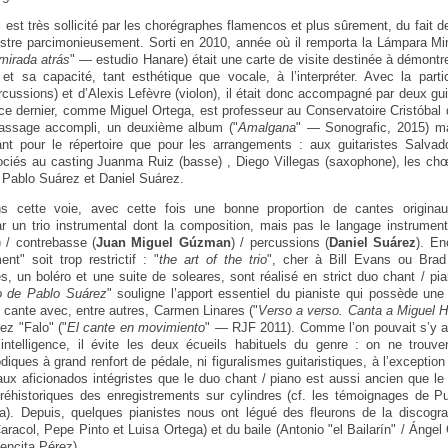
 est très sollicité par les chorégraphes flamencos et plus sûrement, du fait 
stre parcimonieusement. Sorti en 2010, année où il remporta la Lámpara Mi
mirada atrás
" — estudio Hanare) était une carte de visite destinée à démont
el et sa capacité, tant esthétique que vocale, à l’interpréter. Avec la parti
cussions) et d’Alexis Lefèvre (violon), il était donc accompagné par deux guit
e dernier, comme Miguel Ortega, est professeur au Conservatoire Cristóbal 
passage accompli, un deuxième album ("
Amalgana
" — Sonografic, 2015) ma
ant pour le répertoire que pour les arrangements : aux guitaristes Salvad
ociés au casting Juanma Ruiz (basse) , Diego Villegas (saxophone), les ch
, Pablo Suárez et Daniel Suárez.
ns cette voie, avec cette fois une bonne proportion de cantes originau
un trio instrumental dont la composition, mais pas le langage instrumental
) / contrebasse (
Juan Miguel Gúzman
) / percussions (
Daniel Suárez
). En
t" soit trop restrictif : "
the art of the trio
", cher à Bill Evans ou Brad
s, un boléro et une suite de soleares, sont réalisé en strict duo chant / pian
o de Pablo Suárez
" souligne l’apport essentiel du pianiste qui possède un
cante avec, entre autres, Carmen Linares ("
Verso a verso. Canta a Miguel 
ez "Falo" ("
El cante en movimiento
" — RJF 2011). Comme l’on pouvait s’y at
 intelligence, il évite les deux écueils habituels du genre : on ne trouv
ques à grand renfort de pédale, ni figuralismes guitaristiques, à l’exception
ux aficionados intégristes que le duo chant / piano est aussi ancien que le 
éhistoriques des enregistrements sur cylindres (cf. les témoignages de Pu
a). Depuis, quelques pianistes nous ont légué des fleurons de la discogra
acol, Pepe Pinto et Luisa Ortega) et du baile (Antonio "el Bailarín" / Ángel
mencita Pérez).