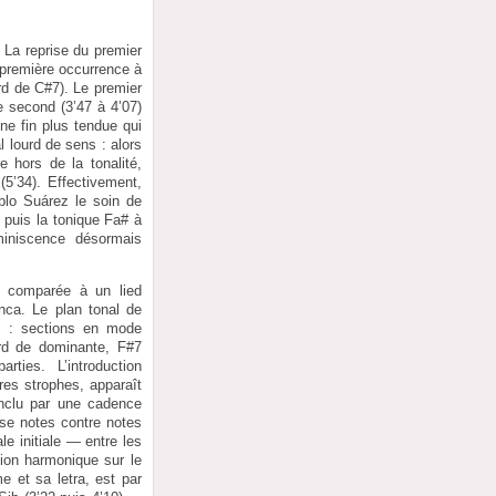
 La reprise du premier
 première occurrence à
rd de C#7). Le premier
Le second (3’47 à 4’07)
ne fin plus tendue qui
 lourd de sens : alors
 hors de la tonalité,
 (5’34). Effectivement,
ablo Suárez le soin de
 puis la tonique Fa# à
miniscence désormais
e comparée à un lied
nca. Le plan tonal de
l : sections en mode
ord de dominante, F#7
ties. L’introduction
res strophes, apparaît
nclu par une cadence
se notes contre notes
e initiale — entre les
ion harmonique sur le
 et sa letra, est par