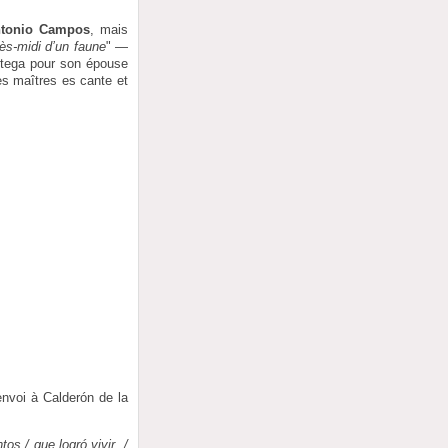
tonio Campos
, mais
ès-midi d’un faune
" —
rtega pour son épouse
ses maîtres es cante et
nvoi à Calderón de la
os / que logró vivir. /