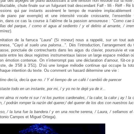
 par des arpèges de piano aboutissant à une tension non résolue sur la note 
luctable, chute finale sur un fulgurant trait descendant Fa# - Mi - Ré# - Ré 
ussions qui par instants assènent le tempo de manière implacablement 
de piano par exemple) et une intensité vocale croissante, l’ensemble t
estin, dans ce cas la course à l’abîme de la passion amoureuse : "
Como cae l
jillas del parque, / como el agua al sediento / y el delirio al amante, / ir
mírez).
rétation de la farruca "
Laura
" (Si mineur) nous a rappelé, sur un tout autre
enese, "
Cayó al suelo una paloma...
". Dès l’introduction, l’arrangement du
asse, ponctuée de contrechants dans les aigus du clavier, poursuivie et var
aste entre les deux registres instrumentaux laisse un large espace médian où
en émotion contenue. On n’interrompt pas une déclaration d’amour, fût-ce 
ste, de 3’58 à 3’51). D’où une longue mélodie continue qui occupe la total
haque intention du texte. Ou comment un hasard détermine une vie :
tino decía, decía que no. / Y el tiempo de un café / cambió de parecer
taste todo en un instante, por mi, / y yo no te dejé ya de ir...
i alma ni norte ni sur / ni los puntos cardenales, / la calor, la calor ¡ ay ! la cal
, / podrán romper la razón del querer,/ del querer de los dos con nuestros luc
o, / la luna fue la bandera / y en una noche serena, / Laura, / sellamos e
ntonio Campos et Miguel Ortega).