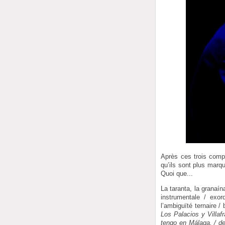
Après ces trois comp
qu’ils sont plus marqu
Quoi que...
La taranta, la granaí
instrumentale / exor
l’ambiguïté ternaire / 
Los Palacios y Villaf
tengo en Málaga, / d