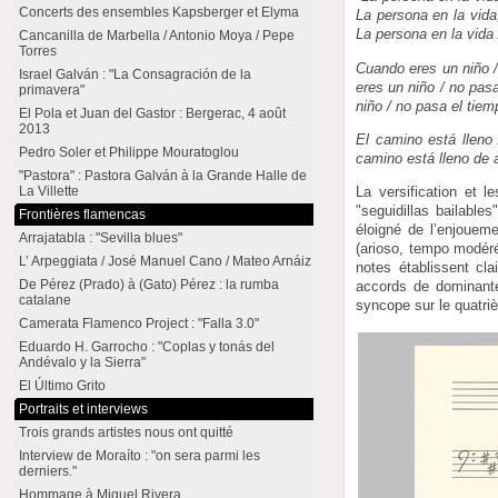
Concerts des ensembles Kapsberger et Elyma
La persona en la vida
La persona en la vida
Cancanilla de Marbella / Antonio Moya / Pepe
Torres
Cuando eres un niño / 
Israel Galván : "La Consagración de la
eres un niño / no pasa
primavera"
niño / no pasa el tiem
El Pola et Juan del Gastor : Bergerac, 4 août
2013
El camino está lleno 
Pedro Soler et Philippe Mouratoglou
camino está lleno de a
"Pastora" : Pastora Galván à la Grande Halle de
La Villette
La versification et 
"seguidillas bailable
Frontières flamencas
éloigné de l’enjoueme
Arrajatabla : "Sevilla blues"
(arioso, tempo modéré
L’ Arpeggiata / José Manuel Cano / Mateo Arnáiz
notes établissent cl
De Pérez (Prado) à (Gato) Pérez : la rumba
accords de dominante
catalane
syncope sur le quatriè
Camerata Flamenco Project : "Falla 3.0"
Eduardo H. Garrocho : "Coplas y tonás del
Andévalo y la Sierra"
El Último Grito
Portraits et interviews
Trois grands artistes nous ont quitté
Interview de Moraíto : "on sera parmi les
derniers."
Hommage à Miguel Rivera