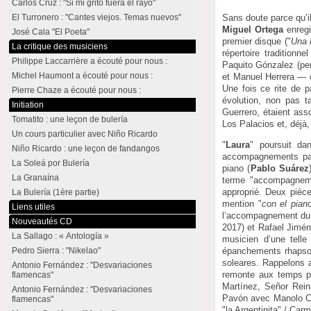
Carlos Cruz : "Si mi grito fuera el rayo"
El Turronero : "Cantes viejos. Temas nuevos"
Sans doute parce qu’il
Miguel Ortega
enregi
José Cala "El Poeta"
premier disque ("
Una 
La critique des musiciens
répertoire traditionn
Philippe Laccarrière a écouté pour nous :
Paquito Gónzalez (per
Michel Haumont a écouté pour nous :
et Manuel Herrera — c
Une fois ce rite de 
Pierre Chaze a écouté pour nous :
évolution, non pas t
Initiation
Guerrero, étaient ass
Tomatito : une leçon de bulería
Los Palacios et, déjà
Un cours particulier avec Niño Ricardo
"
Laura
" poursuit da
Niño Ricardo : une leçon de fandangos
accompagnements par 
La Soleá por Bulería
piano (
Pablo Suárez
La Granaína
terme "accompagnemen
approprié. Deux pièce
La Bulería (1ère partie)
mention "
con el pian
Liens utiles
l’accompagnement du 
Nouveautés CD
2017) et Rafael Jimén
La Sallago : « Antología »
musicien d’une telle
Pedro Sierra : "Nikelao"
épanchements rhapsodi
soleares. Rappelons a
Antonio Fernández : "Desvariaciones
remonte aux temps pr
flamencas"
Martínez, Señor Rein
Antonio Fernández : "Desvariaciones
Pavón avec Manolo Car
flamencas"
"la Argentinita" / Car