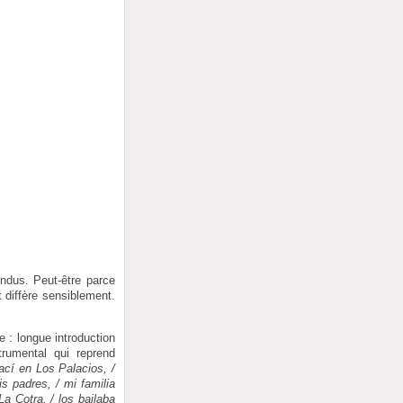
ndus. Peut-être parce
t diffère sensiblement.
 : longue introduction
trumental qui reprend
ací en Los Palacios, /
s padres, / mi familia
 Cotra, / los bailaba