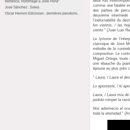
deux fois interrompue
flamenca. Hommage à José Peña"
comme une fatalité iné
José Sánchez : Soleá
des parties de perc
Oscar Herrero Ediciones : dernières parutions.
deuxième intermède 
l’inéluctabilité du d
los vientos, / las ho
siento.
" (Juan Luis Ra
Le lyrisme de l’interp
classique de José M
mélodie de la contreb
composition. Le contr
Miguel Ortega, toute 
une ébauche du piani
épouse au plus près c
"
Laura, / Laura el des
Lo apostaste, / lo apos
Laura, / Laura mía de m
podrán romper la razón
Nos adormecio el ocas
toda la eternidad.
" (A