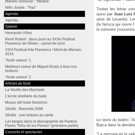
Manolo Sanlúcar : "Medea"
Niño Josele : "Paz"
Toutes les letras son
aussi par
Juan Luis 
Agenda
aires de Levante). L
Agenda
(la farruca qui ouvre 
Galerie
la mémoire (souvenirs 
Hernando Viñes
René Robert : deux jours au XXXe Festival
Flamenco de Nîmes - carnet de bord
XXVI Festival Arte Flamenco / Mont-de-Marsan,
2014
"Ande vamos" 1
Meilleurs voeux de Miguel Alcala à tous nos
lecteurs
"Ande vamos" 2
Articles de fond
La Séville des Machado
L’école sévillane du baile
Museo del baile flamenco
Séville : Biennale 2006
Séville : une histoire du cante
Le texte du boléro "
A
Les tangos dans la discographie de Pastora
Barca dans la dernière
Pavón "Niña de los Peines" (première partie)
Concerts et spectacles
"
La persona en la vida