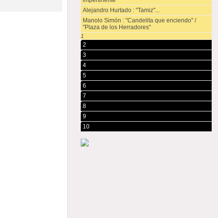
impertinente"
Alejandro Hurtado : "Tamiz"...
Manolo Simón : "Candelita que enciendo" /
"Plaza de los Herradores"
1
2
3
4
5
6
7
8
9
10