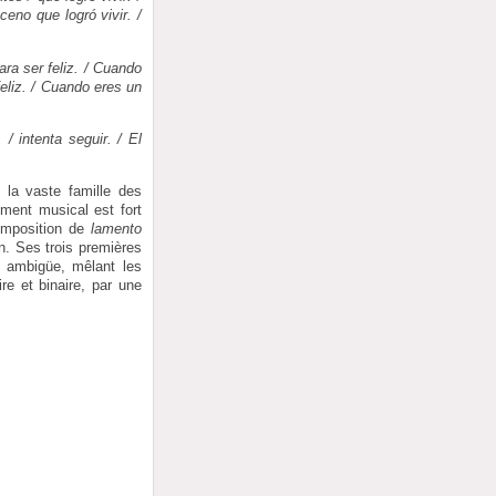
eno que logró vivir. /
ara ser feliz. / Cuando
feliz. / Cuando eres un
/ intenta seguir. / El
 la vaste famille des
ement musical est fort
composition de
lamento
n. Ses trois premières
s ambigüe, mêlant les
e et binaire, par une