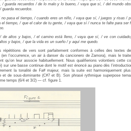
, / guarda recuerdos / de lo malo y lo bueno, / vaya que sí, / del mundo obsc
 / guarda recuerdos.
no pasa el tiempo, / cuando eres un niño, / vaya que sí, / juegos y risas / p
 el tiempo, / que el calor de tu gente, / vaya que sí / nunca te falte para ser 
po.
/ de altos y bajos, / el camino está lleno, / vaya que sí, / ve con cuidado, 
ltos y bajos, / que la vida es un sueño / y aquí me quedo.
les répétitions de vers sont parfaitement conformes à celles des textes de
s" (en l’occurrence, un air à danser du cancionero de Zamora), mais le trait
nt qu’on leur associe habituellement. Nous qualifierions volontiers cette 
) sur une basse continue dont le motif est énoncé au piano dès l’introductio
airement la tonalité de Fa# majeur, mais la suite est harmoniquement plu
 et de sous-dominante (C#7 et B). Son phrasé rythmique superpose ternair
me temps (6/4 et 3/2) — cf. figure 1.