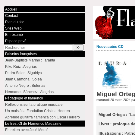
Accueil
Contact
Plan du site
Sites Web
En résumé
Espace privé
Nouveautés CD
Falsetas françaises
Jean-Baptiste Marino : Taranta
Kiko Ruiz : Alegrías
Pedro Soler : Siguiriya
Juan Carmona : Soleá
Antonio Negro : Bulerías
Hermanos Sánchez : Alegrías
Miguel Orteg
Pédagogie et flamenco
mercredi 20 mars 2024 p
Réflexions sur la pratique musicale
Un mois à la Fondation Cristina Heeren
Miguel Ortega : "L
Aprende guitarra flamenca con Oscar Herrero
Le Best Of de Flamenco Magazine
Livret : prologue de
Entretien avec José Mercé
Illustrations : Patri