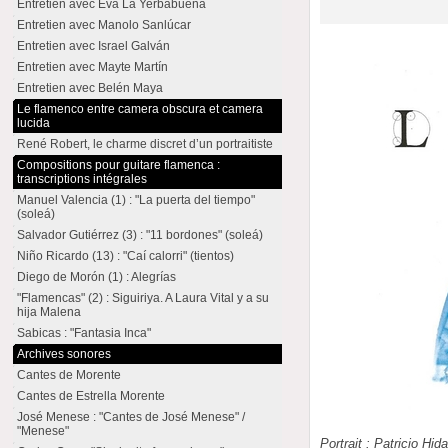
Entretien avec Eva La Yerbabuena
Entretien avec Manolo Sanlúcar
Entretien avec Israel Galván
Entretien avec Mayte Martín
Entretien avec Belén Maya
Le flamenco entre camera obscura et camera
lucida
René Robert, le charme discret d’un portraitiste
Compositions pour guitare flamenca :
transcriptions intégrales
Manuel Valencia (1) : "La puerta del tiempo"
(soleá)
Salvador Gutiérrez (3) : "11 bordones" (soleá)
Niño Ricardo (13) : "Caí calorri" (tientos)
Diego de Morón (1) : Alegrías
"Flamencas" (2) : Siguiriya. A Laura Vital y a su
hija Malena
Sabicas : "Fantasia Inca"
Archives sonores
Cantes de Morente
Cantes de Estrella Morente
José Menese : "Cantes de José Menese" /
"Menese"
Portrait : Patricio Hid