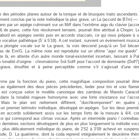
ne des périodes planes autour de la tonique et de brusques traits ascendants.
ment conclue par la note mélodique la plus grave, un La (accord de B7m) —
iano par un arpège culminant sur un Mi# dans l’extrême aigu du clavier (acco
) de piano, cette fois résolument ternaire, pourrait être attribué à Chopin. 
’abord en arpèges serrés puis en accords staccato, ce qui nous prépare à u
 vocalise pathétique (5’ à 5’18). A cet instant, survient un événement musical
a plongée vocale sur le La grave, la voix descend jusqu’à un Sol bécarre
as de Em/G. La même note est reproduite sur un ultime "
aquí me quedo
"
e là, en attente d’un autre monde tonal-existentiel incertain, laissant à P
a tonalité d’origine : chromatisme Sol-Sol# pour l’accord de dominante (Do#7)
grave, étouffée et à peine perceptible comme s’il s’agissait d’une ré
mme par la fonction du piano, cette magnifique composition pourrait êtr
 cas également des deux pièces précédentes, lieder pour trio et voix flame
 est conçue selon le modèle canonique des zambras de Manolo Caraco
 dans la tonalité majeure homonyme avec une forte insistance sur l’acc
 Mais le plan est nettement différent, "durchkomponiert" en quatre par
un premier leitmotiv mélodique, développé en arpèges. Sur les deux premiè
n accords solidement assis sur les temps forts de la mesure à 4/4, co
ce qui correspond aux climax vocaux. Après un intermède piano / contrebas
ux dernières sections développent de plus en plus longuement la mélodie vocal
s plus délicatement mélodique du piano, de 2’52 à 3’09 achevé en suspens
ode, D. La quatrième, dont la coda reprend intégralement le deuxième thème