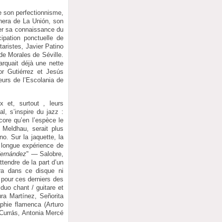
de son perfectionnisme,
nera de La Unión, son
rer sa connaissance du
cipation ponctuelle de
aristes, Javier Patino
de Morales de Séville.
rquait déjà une nette
or Gutiérrez et Jesús
œurs de l’Escolania de
x et, surtout , leurs
, s’inspire du jazz :
core qu’en l’espèce le
 Meldhau, serait plus
o. Sur la jaquette, la
e longue expérience de
Hernández
" — Salobre,
tendre de la part d’un
era dans ce disque ni
 pour ces derniers des
duo chant / guitare et
ra Martínez, Señorita
phie flamenca (Arturo
 Currás, Antonia Mercé