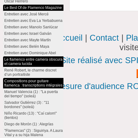
Oscar Herrero
Le Best Of de Flamenco Magazine
Entretien avec José Mercé
Entretien avec Eva La Yerbabuena
Entretien avec Manolo Sanlúcar
Entretien avec Israel Galván
Accueil
|
Contact
|
Pla
Entretien avec Mayte Martín
visi
Entretien avec Belén Maya
Entretien avec Dominique Abel
Site réalisé avec SP
Le flamenco entre camera obscura
et camera lucida
René Robert, le charme discret
d’un portraitiste
Compositions pour guitare
Mesure d'audience ROI
flamenca : transcriptions intégrales
Manuel Valencia (1) : "La puerta
del tiempo" (soleá)
Salvador Gutiérrez (3) : "11
bordones" (soleá)
Niño Ricardo (13) : "Caí calorri"
(tientos)
Diego de Morón (1) : Alegrías
"Flamencas" (2) : Siguiriya. A Laura
Vital y a su hija Malena