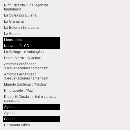
Niño Ricardo : une leçon de
fandangos
La Soleá por Bulería
La Granaína
La Bulería (1ère partie)
La Guajira
Liens utiles
Nouveautés CD
La Sallago : « Antología »
Pedro Sierra : "Nikelao"
Antonio Fernández :
"Desvariaciones flamencas"
Antonio Fernández :
"Desvariaciones flamencas"
Manolo Sanlúcar : "Medea"
Niño Josele : "Paz"
Diego El Cigala : « Entre vareta y
canasta »
Agenda
Agenda
Galerie
Hernando Viñes