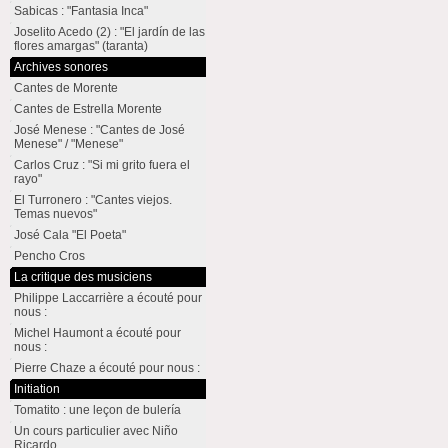
Sabicas : "Fantasia Inca"
Joselito Acedo (2) : "El jardín de las
flores amargas" (taranta)
Archives sonores
Cantes de Morente
Cantes de Estrella Morente
José Menese : "Cantes de José
Menese" / "Menese"
Carlos Cruz : "Si mi grito fuera el
rayo"
El Turronero : "Cantes viejos.
Temas nuevos"
José Cala "El Poeta"
Pencho Cros
La critique des musiciens
Philippe Laccarrière a écouté pour
nous :
Michel Haumont a écouté pour
nous :
Pierre Chaze a écouté pour nous :
Initiation
Tomatito : une leçon de bulería
Un cours particulier avec Niño
Ricardo