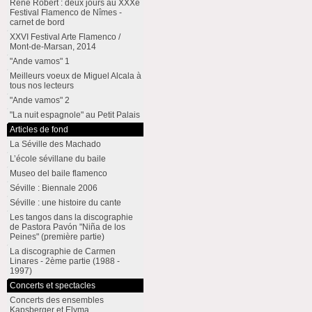
René Robert : deux jours au XXXe
Festival Flamenco de Nîmes -
carnet de bord
XXVI Festival Arte Flamenco /
Mont-de-Marsan, 2014
"Ande vamos" 1
Meilleurs voeux de Miguel Alcala à
tous nos lecteurs
"Ande vamos" 2
"La nuit espagnole" au Petit Palais
Articles de fond
La Séville des Machado
L’école sévillane du baile
Museo del baile flamenco
Séville : Biennale 2006
Séville : une histoire du cante
Les tangos dans la discographie
de Pastora Pavón "Niña de los
Peines" (première partie)
La discographie de Carmen
Linares - 2ème partie (1988 -
1997)
Concerts et spectacles
Concerts des ensembles
Kapsberger et Elyma