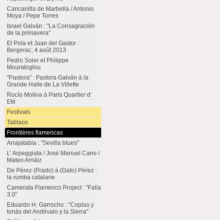
Cancanilla de Marbella / Antonio
Moya / Pepe Torres
Israel Galván : "La Consagración
de la primavera"
El Pola et Juan del Gastor :
Bergerac, 4 août 2013
Pedro Soler et Philippe
Mouratoglou
"Pastora" : Pastora Galván à la
Grande Halle de La Villette
Rocío Molina à Paris Quartier d’
Eté
Festivals
Tablaos
Frontières flamencas
Arrajatabla : "Sevilla blues"
L’ Arpeggiata / José Manuel Cano /
Mateo Arnáiz
De Pérez (Prado) à (Gato) Pérez :
la rumba catalane
Camerata Flamenco Project : "Falla
3.0"
Eduardo H. Garrocho : "Coplas y
tonás del Andévalo y la Sierra"