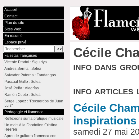
Accueil
Contact
Plan du site
Sites Web
En résumé
Espace privé
Cécile Ch
Falsetas françaises
Vicente Pradal : Siguiriya
info dans gr
Andrés Serrita : Soleá
Salvador Paterna : Fandangos
Pascual Gallo : Soleá
info articles 
José Peña : Alegrías
Ramón Cueto : Soleá
Serge Lopez : "Recuerdos de Juan
Cécile Cham
Luis"
Pédagogie et flamenco
inspiration
Réflexions sur la pratique musicale
Un mois à la Fondation Cristina
Heeren
samedi 27 mai 2
Aprende guitarra flamenca con