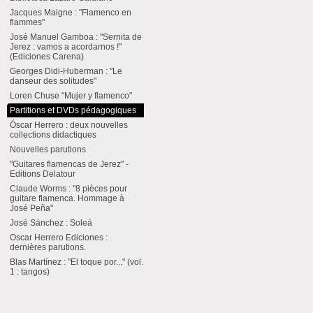
Jacques Maigne : "Flamenco en
flammes"
José Manuel Gamboa : "Sernita de
Jerez : vamos a acordarnos !"
(Ediciones Carena)
Georges Didi-Huberman : "Le
danseur des solitudes"
Loren Chuse "Mujer y flamenco"
Partitions et DVDs pédagogiques
Óscar Herrero : deux nouvelles
collections didactiques
Nouvelles parutions
"Guitares flamencas de Jerez" -
Editions Delatour
Claude Worms : "8 pièces pour
guitare flamenca. Hommage à
José Peña"
José Sánchez : Soleá
Oscar Herrero Ediciones :
dernières parutions.
Blas Martínez : "El toque por..." (vol.
1 : tangos)