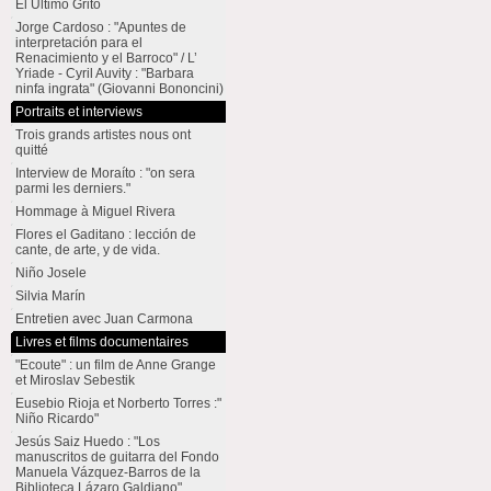
El Último Grito
Jorge Cardoso : "Apuntes de
interpretación para el
Renacimiento y el Barroco" / L’
Yriade - Cyril Auvity : "Barbara
ninfa ingrata" (Giovanni Bononcini)
Portraits et interviews
Trois grands artistes nous ont
quitté
Interview de Moraíto : "on sera
parmi les derniers."
Hommage à Miguel Rivera
Flores el Gaditano : lección de
cante, de arte, y de vida.
Niño Josele
Silvia Marín
Entretien avec Juan Carmona
Livres et films documentaires
"Ecoute" : un film de Anne Grange
et Miroslav Sebestik
Eusebio Rioja et Norberto Torres :"
Niño Ricardo"
Jesús Saiz Huedo : "Los
manuscritos de guitarra del Fondo
Manuela Vázquez-Barros de la
Biblioteca Lázaro Galdiano"