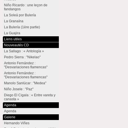
Niño Ricardo : une leçon de
fandangos
La Soleá por Bulería
La Granaína
La Bulería (1ère partie)
La Guajira
Liens utiles
Nouveautés CD
La Sallago : « Antología »
Pedro Sierra : "Nikelao"
Antonio Fernández :
"Desvariaciones flamencas"
Antonio Fernández :
"Desvariaciones flamencas"
Manolo Sanlúcar : "Medea"
Niño Josele : "Paz"
Diego El Cigala : « Entre vareta y
canasta »
Agenda
Agenda
Galerie
Hernando Viñes