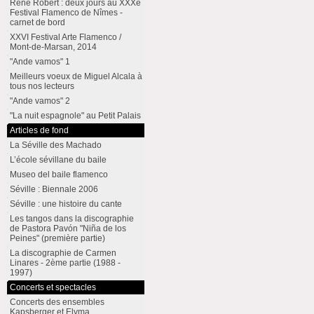
René Robert : deux jours au XXXe
Festival Flamenco de Nîmes -
carnet de bord
XXVI Festival Arte Flamenco /
Mont-de-Marsan, 2014
"Ande vamos" 1
Meilleurs voeux de Miguel Alcala à
tous nos lecteurs
"Ande vamos" 2
"La nuit espagnole" au Petit Palais
Articles de fond
La Séville des Machado
L’école sévillane du baile
Museo del baile flamenco
Séville : Biennale 2006
Séville : une histoire du cante
Les tangos dans la discographie
de Pastora Pavón "Niña de los
Peines" (première partie)
La discographie de Carmen
Linares - 2ème partie (1988 -
1997)
Concerts et spectacles
Concerts des ensembles
Kapsberger et Elyma