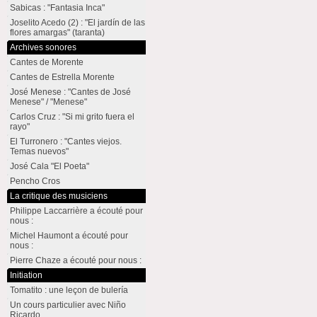
Sabicas : "Fantasia Inca"
Joselito Acedo (2) : "El jardín de las
flores amargas" (taranta)
Archives sonores
Cantes de Morente
Cantes de Estrella Morente
José Menese : "Cantes de José
Menese" / "Menese"
Carlos Cruz : "Si mi grito fuera el
rayo"
El Turronero : "Cantes viejos.
Temas nuevos"
José Cala "El Poeta"
Pencho Cros
La critique des musiciens
Philippe Laccarrière a écouté pour
nous :
Michel Haumont a écouté pour
nous :
Pierre Chaze a écouté pour nous :
Initiation
Tomatito : une leçon de bulería
Un cours particulier avec Niño
Ricardo