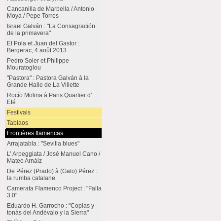
Cancanilla de Marbella / Antonio
Moya / Pepe Torres
Israel Galván : "La Consagración
de la primavera"
El Pola et Juan del Gastor :
Bergerac, 4 août 2013
Pedro Soler et Philippe
Mouratoglou
"Pastora" : Pastora Galván à la
Grande Halle de La Villette
Rocío Molina à Paris Quartier d’
Eté
Festivals
Tablaos
Frontières flamencas
Arrajatabla : "Sevilla blues"
L’ Arpeggiata / José Manuel Cano /
Mateo Arnáiz
De Pérez (Prado) à (Gato) Pérez :
la rumba catalane
Camerata Flamenco Project : "Falla
3.0"
Eduardo H. Garrocho : "Coplas y
tonás del Andévalo y la Sierra"