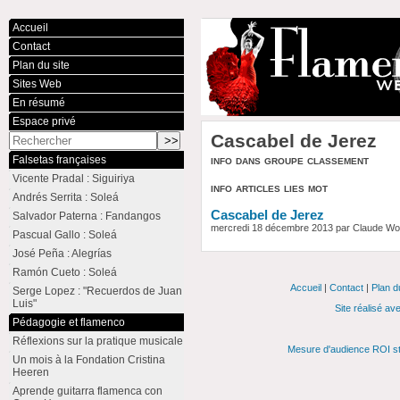
Accueil
Contact
Plan du site
Sites Web
En résumé
Espace privé
Cascabel de Jerez
info dans groupe classement
Falsetas françaises
Vicente Pradal : Siguiriya
info articles lies mot
Andrés Serrita : Soleá
Cascabel de Jerez
Salvador Paterna : Fandangos
mercredi 18 décembre 2013 par Claude W
Pascual Gallo : Soleá
José Peña : Alegrías
Ramón Cueto : Soleá
Accueil
|
Contact
|
Plan d
Serge Lopez : "Recuerdos de Juan
Luis"
Site réalisé av
Pédagogie et flamenco
Réflexions sur la pratique musicale
Mesure d'audience ROI st
Un mois à la Fondation Cristina
Heeren
Aprende guitarra flamenca con