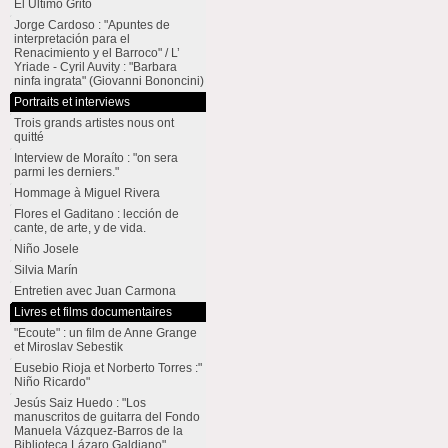
El Último Grito
Jorge Cardoso : "Apuntes de
interpretación para el
Renacimiento y el Barroco" / L’
Yriade - Cyril Auvity : "Barbara
ninfa ingrata" (Giovanni Bononcini)
Portraits et interviews
Trois grands artistes nous ont
quitté
Interview de Moraíto : "on sera
parmi les derniers."
Hommage à Miguel Rivera
Flores el Gaditano : lección de
cante, de arte, y de vida.
Niño Josele
Silvia Marín
Entretien avec Juan Carmona
Livres et films documentaires
"Ecoute" : un film de Anne Grange
et Miroslav Sebestik
Eusebio Rioja et Norberto Torres :"
Niño Ricardo"
Jesús Saiz Huedo : "Los
manuscritos de guitarra del Fondo
Manuela Vázquez-Barros de la
Biblioteca Lázaro Galdiano"