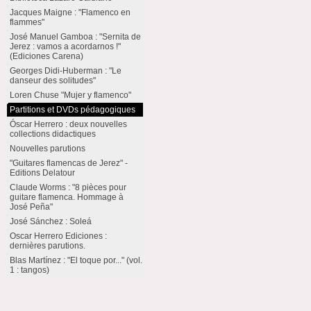
Jacques Maigne : "Flamenco en
flammes"
José Manuel Gamboa : "Sernita de
Jerez : vamos a acordarnos !"
(Ediciones Carena)
Georges Didi-Huberman : "Le
danseur des solitudes"
Loren Chuse "Mujer y flamenco"
Partitions et DVDs pédagogiques
Óscar Herrero : deux nouvelles
collections didactiques
Nouvelles parutions
"Guitares flamencas de Jerez" -
Editions Delatour
Claude Worms : "8 pièces pour
guitare flamenca. Hommage à
José Peña"
José Sánchez : Soleá
Oscar Herrero Ediciones :
dernières parutions.
Blas Martínez : "El toque por..." (vol.
1 : tangos)