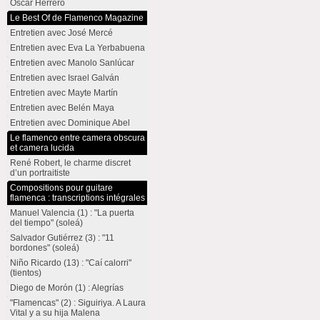
Oscar Herrero
Le Best Of de Flamenco Magazine
Entretien avec José Mercé
Entretien avec Eva La Yerbabuena
Entretien avec Manolo Sanlúcar
Entretien avec Israel Galván
Entretien avec Mayte Martín
Entretien avec Belén Maya
Entretien avec Dominique Abel
Le flamenco entre camera obscura
et camera lucida
René Robert, le charme discret
d’un portraitiste
Compositions pour guitare
flamenca : transcriptions intégrales
Manuel Valencia (1) : "La puerta
del tiempo" (soleá)
Salvador Gutiérrez (3) : "11
bordones" (soleá)
Niño Ricardo (13) : "Caí calorri"
(tientos)
Diego de Morón (1) : Alegrías
"Flamencas" (2) : Siguiriya. A Laura
Vital y a su hija Malena