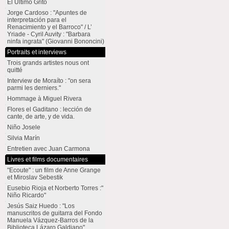
El Último Grito
Jorge Cardoso : "Apuntes de
interpretación para el
Renacimiento y el Barroco" / L’
Yriade - Cyril Auvity : "Barbara
ninfa ingrata" (Giovanni Bononcini)
Portraits et interviews
Trois grands artistes nous ont
quitté
Interview de Moraíto : "on sera
parmi les derniers."
Hommage à Miguel Rivera
Flores el Gaditano : lección de
cante, de arte, y de vida.
Niño Josele
Silvia Marín
Entretien avec Juan Carmona
Livres et films documentaires
"Ecoute" : un film de Anne Grange
et Miroslav Sebestik
Eusebio Rioja et Norberto Torres :"
Niño Ricardo"
Jesús Saiz Huedo : "Los
manuscritos de guitarra del Fondo
Manuela Vázquez-Barros de la
Biblioteca Lázaro Galdiano"