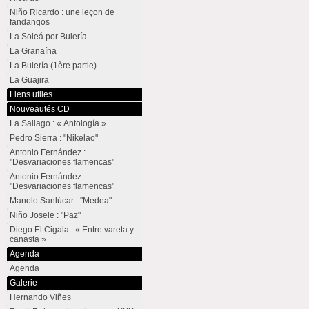
Niño Ricardo : une leçon de
fandangos
La Soleá por Bulería
La Granaína
La Bulería (1ère partie)
La Guajira
Liens utiles
Nouveautés CD
La Sallago : « Antología »
Pedro Sierra : "Nikelao"
Antonio Fernández :
"Desvariaciones flamencas"
Antonio Fernández :
"Desvariaciones flamencas"
Manolo Sanlúcar : "Medea"
Niño Josele : "Paz"
Diego El Cigala : « Entre vareta y
canasta »
Agenda
Agenda
Galerie
Hernando Viñes