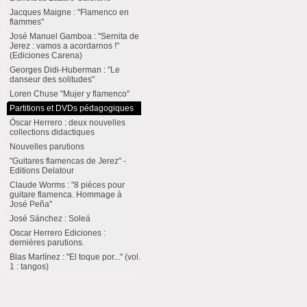
Jacques Maigne : "Flamenco en
flammes"
José Manuel Gamboa : "Sernita de
Jerez : vamos a acordarnos !"
(Ediciones Carena)
Georges Didi-Huberman : "Le
danseur des solitudes"
Loren Chuse "Mujer y flamenco"
Partitions et DVDs pédagogiques
Óscar Herrero : deux nouvelles
collections didactiques
Nouvelles parutions
"Guitares flamencas de Jerez" -
Editions Delatour
Claude Worms : "8 pièces pour
guitare flamenca. Hommage à
José Peña"
José Sánchez : Soleá
Oscar Herrero Ediciones :
dernières parutions.
Blas Martínez : "El toque por..." (vol.
1 : tangos)