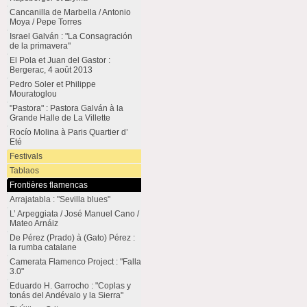
Cancanilla de Marbella / Antonio
Moya / Pepe Torres
Israel Galván : "La Consagración
de la primavera"
El Pola et Juan del Gastor :
Bergerac, 4 août 2013
Pedro Soler et Philippe
Mouratoglou
"Pastora" : Pastora Galván à la
Grande Halle de La Villette
Rocío Molina à Paris Quartier d’
Eté
Festivals
Tablaos
Frontières flamencas
Arrajatabla : "Sevilla blues"
L’ Arpeggiata / José Manuel Cano /
Mateo Arnáiz
De Pérez (Prado) à (Gato) Pérez :
la rumba catalane
Camerata Flamenco Project : "Falla
3.0"
Eduardo H. Garrocho : "Coplas y
tonás del Andévalo y la Sierra"