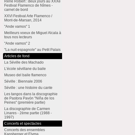
René Robert : deux jours au XXXe
Festival Flamenco de Nîmes -
carnet de bord
XXVI Festival Arte Flamenco /
Mont-de-Marsan, 2014
"Ande vamos" 1
Meilleurs voeux de Miguel Alcala à
tous nos lecteurs
"Ande vamos" 2
"La nuit espagnole" au Petit Palais
Articles de fond
La Séville des Machado
L’école sévillane du baile
Museo del baile flamenco
Séville : Biennale 2006
Séville : une histoire du cante
Les tangos dans la discographie
de Pastora Pavón "Niña de los
Peines" (première partie)
La discographie de Carmen
Linares - 2ème partie (1988 -
1997)
Concerts et spectacles
Concerts des ensembles
Kapsberger et Elyma