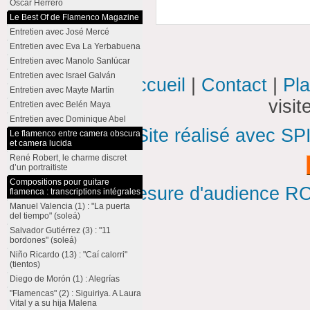
Oscar Herrero
Le Best Of de Flamenco Magazine
Entretien avec José Mercé
Entretien avec Eva La Yerbabuena
Entretien avec Manolo Sanlúcar
Entretien avec Israel Galván
Accueil
|
Contact
|
Pla
Entretien avec Mayte Martín
visi
Entretien avec Belén Maya
Entretien avec Dominique Abel
Site réalisé avec SP
Le flamenco entre camera obscura
et camera lucida
René Robert, le charme discret
d’un portraitiste
Compositions pour guitare
Mesure d'audience ROI
flamenca : transcriptions intégrales
Manuel Valencia (1) : "La puerta
del tiempo" (soleá)
Salvador Gutiérrez (3) : "11
bordones" (soleá)
Niño Ricardo (13) : "Caí calorri"
(tientos)
Diego de Morón (1) : Alegrías
"Flamencas" (2) : Siguiriya. A Laura
Vital y a su hija Malena