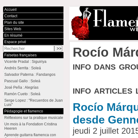
Accueil
Contact
Plan du site
Sites Web
En résumé
Espace privé
Rocío Már
Falsetas françaises
Vicente Pradal : Siguiriya
info dans gr
Andrés Serrita : Soleá
Salvador Paterna : Fandangos
Pascual Gallo : Soleá
info articles 
José Peña : Alegrías
Ramón Cueto : Soleá
Serge Lopez : "Recuerdos de Juan
Rocío Márqu
Luis"
Pédagogie et flamenco
desde Genn
Réflexions sur la pratique musicale
Un mois à la Fondation Cristina
Heeren
jeudi 2 juillet 2
Aprende guitarra flamenca con