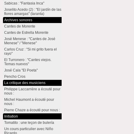
Sabicas : "Fantasia Inca"
Joselito Acedo (2) : "El jardín de las
flores amargas" (taranta)
Archives sonores
Cantes de Morente
Cantes de Estrella Morente
José Menese : "Cantes de José
Menese" / "Menese"
Carlos Cruz : "Si mi grito fuera el
rayo"
El Turronero : "Cantes viejos.
Temas nuevos"
José Cala "El Poeta"
Pencho Cros
La critique des musiciens
Philippe Laccarrière a écouté pour
nous :
Michel Haumont a écouté pour
nous :
Pierre Chaze a écouté pour nous :
Initiation
Tomatito : une leçon de bulería
Un cours particulier avec Niño
Ricardo