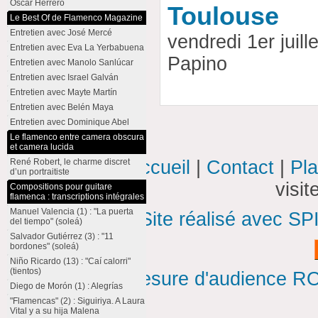
Oscar Herrero
Toulouse
Le Best Of de Flamenco Magazine
Entretien avec José Mercé
vendredi 1er juil
Entretien avec Eva La Yerbabuena
Papino
Entretien avec Manolo Sanlúcar
Entretien avec Israel Galván
Entretien avec Mayte Martín
Entretien avec Belén Maya
Entretien avec Dominique Abel
Le flamenco entre camera obscura
et camera lucida
René Robert, le charme discret
Accueil
|
Contact
|
Pla
d’un portraitiste
visi
Compositions pour guitare
flamenca : transcriptions intégrales
Manuel Valencia (1) : "La puerta
Site réalisé avec SP
del tiempo" (soleá)
Salvador Gutiérrez (3) : "11
bordones" (soleá)
Niño Ricardo (13) : "Caí calorri"
(tientos)
Mesure d'audience ROI
Diego de Morón (1) : Alegrías
"Flamencas" (2) : Siguiriya. A Laura
Vital y a su hija Malena