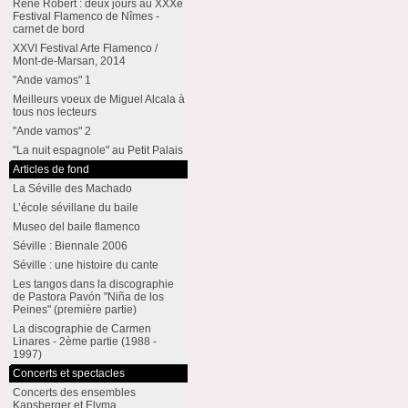
René Robert : deux jours au XXXe
Festival Flamenco de Nîmes -
carnet de bord
XXVI Festival Arte Flamenco /
Mont-de-Marsan, 2014
"Ande vamos" 1
Meilleurs voeux de Miguel Alcala à
tous nos lecteurs
"Ande vamos" 2
"La nuit espagnole" au Petit Palais
Articles de fond
La Séville des Machado
L’école sévillane du baile
Museo del baile flamenco
Séville : Biennale 2006
Séville : une histoire du cante
Les tangos dans la discographie
de Pastora Pavón "Niña de los
Peines" (première partie)
La discographie de Carmen
Linares - 2ème partie (1988 -
1997)
Concerts et spectacles
Concerts des ensembles
Kapsberger et Elyma