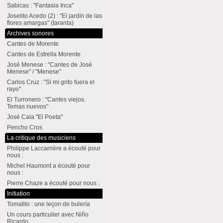
Sabicas : "Fantasia Inca"
Joselito Acedo (2) : "El jardín de las
flores amargas" (taranta)
Archives sonores
Cantes de Morente
Cantes de Estrella Morente
José Menese : "Cantes de José
Menese" / "Menese"
Carlos Cruz : "Si mi grito fuera el
rayo"
El Turronero : "Cantes viejos.
Temas nuevos"
José Cala "El Poeta"
Pencho Cros
La critique des musiciens
Philippe Laccarrière a écouté pour
nous :
Michel Haumont a écouté pour
nous :
Pierre Chaze a écouté pour nous :
Initiation
Tomatito : une leçon de bulería
Un cours particulier avec Niño
Ricardo