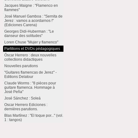
Jacques Maigne : "Flamenco en
flammes"
José Manuel Gamboa : "Sernita de
Jerez : vamos a acordarnos !"
(Ediciones Carena)
Georges Didi-Huberman : "Le
danseur des solitudes"
Loren Chuse "Mujer y flamenco"
Partitions et DVDs pédagogiques
Óscar Herrero : deux nouvelles
collections didactiques
Nouvelles parutions
"Guitares flamencas de Jerez" -
Editions Delatour
Claude Worms : "8 pièces pour
guitare flamenca. Hommage à
José Peña"
José Sánchez : Soleá
Oscar Herrero Ediciones :
dernières parutions.
Blas Martínez : "El toque por..." (vol.
1 : tangos)