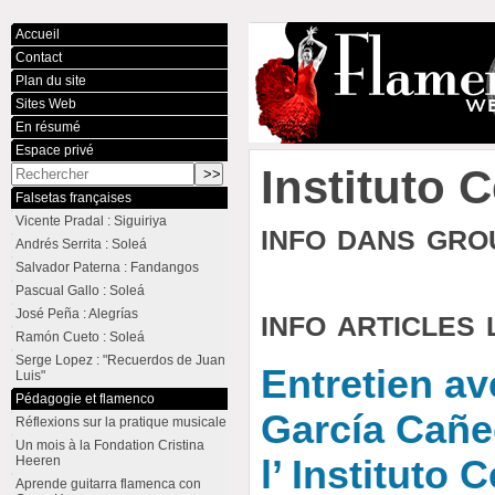
Accueil
Contact
Plan du site
Sites Web
En résumé
Espace privé
Instituto 
Falsetas françaises
Vicente Pradal : Siguiriya
info dans gr
Andrés Serrita : Soleá
Salvador Paterna : Fandangos
Pascual Gallo : Soleá
info articles 
José Peña : Alegrías
Ramón Cueto : Soleá
Serge Lopez : "Recuerdos de Juan
Entretien a
Luis"
Pédagogie et flamenco
García Cañe
Réflexions sur la pratique musicale
Un mois à la Fondation Cristina
Heeren
l’ Instituto 
Aprende guitarra flamenca con