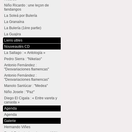
Niño Ricardo : une leçon de
fandangos
La Soleá por Bulería
La Granaína
La Bulería (1ère partie)
La Guajira
Liens utiles
Nouveautés CD
La Sallago : « Antología »
Pedro Sierra : "Nikelao"
Antonio Fernández :
"Desvariaciones flamencas"
Antonio Fernández :
"Desvariaciones flamencas"
Manolo Sanlúcar : "Medea"
Niño Josele : "Paz"
Diego El Cigala : « Entre vareta y
canasta »
Agenda
Agenda
Galerie
Hernando Viñes