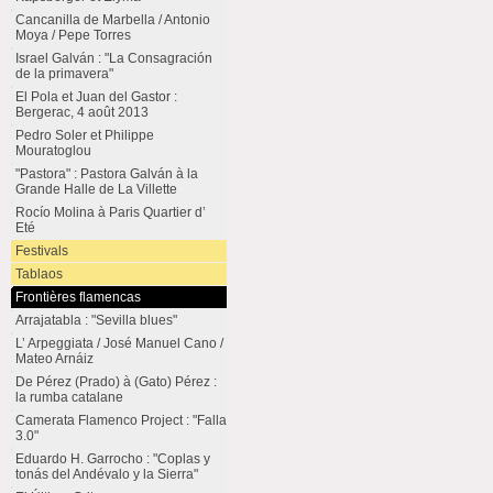
Cancanilla de Marbella / Antonio
Moya / Pepe Torres
Israel Galván : "La Consagración
de la primavera"
El Pola et Juan del Gastor :
Bergerac, 4 août 2013
Pedro Soler et Philippe
Mouratoglou
"Pastora" : Pastora Galván à la
Grande Halle de La Villette
Rocío Molina à Paris Quartier d’
Eté
Festivals
Tablaos
Frontières flamencas
Arrajatabla : "Sevilla blues"
L’ Arpeggiata / José Manuel Cano /
Mateo Arnáiz
De Pérez (Prado) à (Gato) Pérez :
la rumba catalane
Camerata Flamenco Project : "Falla
3.0"
Eduardo H. Garrocho : "Coplas y
tonás del Andévalo y la Sierra"