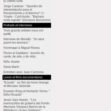
El Último Grito
Jorge Cardoso : "Apuntes de
interpretación para el
Renacimiento y el Barroco" / L’
Yriade - Cyril Auvity : "Barbara
ninfa ingrata" (Giovanni Bononcini)
Portraits et interviews
Trois grands artistes nous ont
quitté
Interview de Moraíto : "on sera
parmi les derniers."
Hommage à Miguel Rivera
Flores el Gaditano : lección de
cante, de arte, y de vida.
Niño Josele
Silvia Marín
Entretien avec Juan Carmona
Livres et films documentaires
"Ecoute" : un film de Anne Grange
et Miroslav Sebestik
Eusebio Rioja et Norberto Torres :"
Niño Ricardo"
Jesús Saiz Huedo : "Los
manuscritos de guitarra del Fondo
Manuela Vázquez-Barros de la
Biblioteca Lázaro Galdiano"