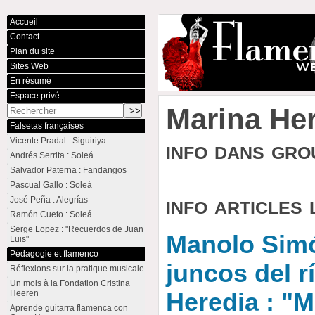
Accueil
Contact
Plan du site
Sites Web
En résumé
Espace privé
Marina He
Falsetas françaises
Vicente Pradal : Siguiriya
info dans gr
Andrés Serrita : Soleá
Salvador Paterna : Fandangos
Pascual Gallo : Soleá
info articles 
José Peña : Alegrías
Ramón Cueto : Soleá
Serge Lopez : "Recuerdos de Juan
Manolo Simó
Luis"
Pédagogie et flamenco
juncos del r
Réflexions sur la pratique musicale
Un mois à la Fondation Cristina
Heeren
Heredia : "M
Aprende guitarra flamenca con