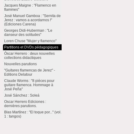
Jacques Maigne : "Flamenco en
flammes"
José Manuel Gamboa : "Sernita de
Jerez : vamos a acordarnos !"
(Ediciones Carena)
Georges Didi-Huberman : "Le
danseur des solitudes"
Loren Chuse "Mujer y flamenco"
Partitions et DVDs pédagogiques
Óscar Herrero : deux nouvelles
collections didactiques
Nouvelles parutions
"Guitares flamencas de Jerez" -
Editions Delatour
Claude Worms : "8 pièces pour
guitare flamenca. Hommage à
José Peña"
José Sánchez : Soleá
Oscar Herrero Ediciones :
dernières parutions.
Blas Martínez : "El toque por..." (vol.
1 : tangos)