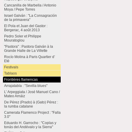
Cancanilla de Marbella / Antonio
Moya / Pepe Torres
Israel Galván : "La Consagración
de la primavera"
El Pola et Juan del Gastor :
Bergerac, 4 août 2013
Pedro Soler et Philippe
Mouratoglou
"Pastora" : Pastora Galván à la
Grande Halle de La Villette
Rocío Molina à Paris Quartier d’
Eté
Festivals
Tablaos
Frontières flamencas
Arrajatabla : "Sevilla blues"
L’ Arpeggiata / José Manuel Cano /
Mateo Arnáiz
De Pérez (Prado) à (Gato) Pérez :
la rumba catalane
Camerata Flamenco Project : "Falla
3.0"
Eduardo H. Garrocho : "Coplas y
tonás del Andévalo y la Sierra"