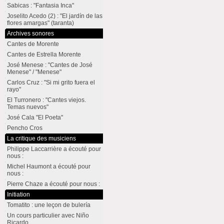
Sabicas : "Fantasia Inca"
Joselito Acedo (2) : "El jardín de las
flores amargas" (taranta)
Archives sonores
Cantes de Morente
Cantes de Estrella Morente
José Menese : "Cantes de José
Menese" / "Menese"
Carlos Cruz : "Si mi grito fuera el
rayo"
El Turronero : "Cantes viejos.
Temas nuevos"
José Cala "El Poeta"
Pencho Cros
La critique des musiciens
Philippe Laccarrière a écouté pour
nous :
Michel Haumont a écouté pour
nous :
Pierre Chaze a écouté pour nous :
Initiation
Tomatito : une leçon de bulería
Un cours particulier avec Niño
Ricardo