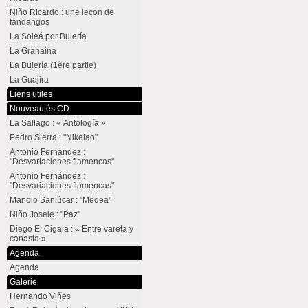
Niño Ricardo : une leçon de
fandangos
La Soleá por Bulería
La Granaína
La Bulería (1ère partie)
La Guajira
Liens utiles
Nouveautés CD
La Sallago : « Antología »
Pedro Sierra : "Nikelao"
Antonio Fernández :
"Desvariaciones flamencas"
Antonio Fernández :
"Desvariaciones flamencas"
Manolo Sanlúcar : "Medea"
Niño Josele : "Paz"
Diego El Cigala : « Entre vareta y
canasta »
Agenda
Agenda
Galerie
Hernando Viñes