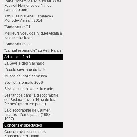
René Robert : deux jours au XXXe
Festival Flamenco de Nîmes -
carnet de bord
XXVI Festival Arte Flamenco /
Mont-de-Marsan, 2014
"Ande vamos" 1
Meilleurs voeux de Miguel Alcala à
tous nos lecteurs
"Ande vamos" 2
"La nuit espagnole" au Petit Palais
Articles de fond
La Séville des Machado
L’école sévillane du baile
Museo del baile flamenco
Séville : Biennale 2006
Séville : une histoire du cante
Les tangos dans la discographie
de Pastora Pavón "Niña de los
Peines" (première partie)
La discographie de Carmen
Linares - 2ème partie (1988 -
1997)
Concerts et spectacles
Concerts des ensembles
Kapsberger et Elyma