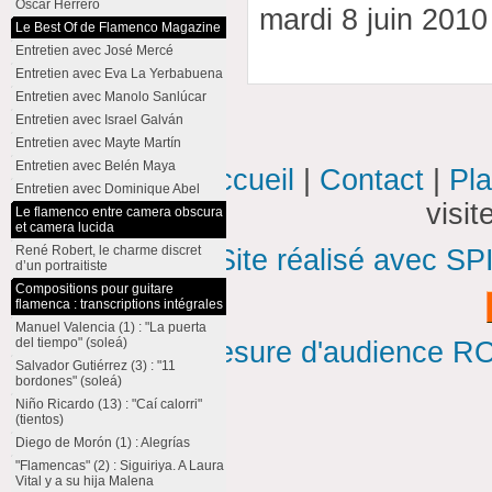
Oscar Herrero
mardi 8 juin 201
Le Best Of de Flamenco Magazine
Entretien avec José Mercé
Entretien avec Eva La Yerbabuena
Entretien avec Manolo Sanlúcar
Entretien avec Israel Galván
Entretien avec Mayte Martín
Entretien avec Belén Maya
Accueil
|
Contact
|
Pla
Entretien avec Dominique Abel
visi
Le flamenco entre camera obscura
et camera lucida
René Robert, le charme discret
Site réalisé avec SP
d’un portraitiste
Compositions pour guitare
flamenca : transcriptions intégrales
Manuel Valencia (1) : "La puerta
del tiempo" (soleá)
Mesure d'audience ROI
Salvador Gutiérrez (3) : "11
bordones" (soleá)
Niño Ricardo (13) : "Caí calorri"
(tientos)
Diego de Morón (1) : Alegrías
"Flamencas" (2) : Siguiriya. A Laura
Vital y a su hija Malena