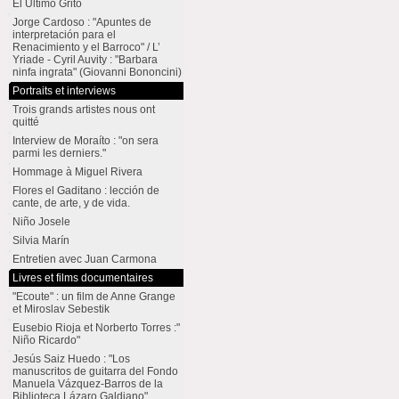
El Último Grito
Jorge Cardoso : "Apuntes de
interpretación para el
Renacimiento y el Barroco" / L’
Yriade - Cyril Auvity : "Barbara
ninfa ingrata" (Giovanni Bononcini)
Portraits et interviews
Trois grands artistes nous ont
quitté
Interview de Moraíto : "on sera
parmi les derniers."
Hommage à Miguel Rivera
Flores el Gaditano : lección de
cante, de arte, y de vida.
Niño Josele
Silvia Marín
Entretien avec Juan Carmona
Livres et films documentaires
"Ecoute" : un film de Anne Grange
et Miroslav Sebestik
Eusebio Rioja et Norberto Torres :"
Niño Ricardo"
Jesús Saiz Huedo : "Los
manuscritos de guitarra del Fondo
Manuela Vázquez-Barros de la
Biblioteca Lázaro Galdiano"