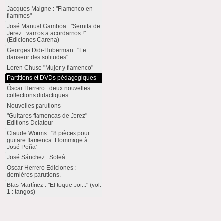
Jacques Maigne : "Flamenco en
flammes"
José Manuel Gamboa : "Sernita de
Jerez : vamos a acordarnos !"
(Ediciones Carena)
Georges Didi-Huberman : "Le
danseur des solitudes"
Loren Chuse "Mujer y flamenco"
Partitions et DVDs pédagogiques
Óscar Herrero : deux nouvelles
collections didactiques
Nouvelles parutions
"Guitares flamencas de Jerez" -
Editions Delatour
Claude Worms : "8 pièces pour
guitare flamenca. Hommage à
José Peña"
José Sánchez : Soleá
Oscar Herrero Ediciones :
dernières parutions.
Blas Martínez : "El toque por..." (vol.
1 : tangos)