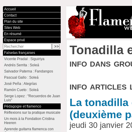
Accueil
Contact
Plan du site
Sites Web
En résumé
Espace privé
Tonadilla 
Falsetas françaises
Vicente Pradal : Siguiriya
info dans gr
Andrés Serrita : Soleá
Salvador Paterna : Fandangos
Pascual Gallo : Soleá
info articles 
José Peña : Alegrías
Ramón Cueto : Soleá
Serge Lopez : "Recuerdos de Juan
La tonadilla
Luis"
Pédagogie et flamenco
(deuxième pa
Réflexions sur la pratique musicale
Un mois à la Fondation Cristina
Heeren
jeudi 30 janvier
Aprende guitarra flamenca con