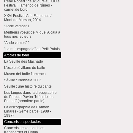
René Robert : deux jours au XXXe
Festival Flamenco de Nîmes -
carnet de bord
XXVI Festival Arte Flamenco /
Mont-de-Marsan, 2014
"Ande vamos" 1
Meilleurs voeux de Miguel Alcala à
tous nos lecteurs
"Ande vamos" 2
"La nuit espagnole" au Petit Palais
Articles de fond
La Séville des Machado
L’école sévillane du baile
Museo del baile flamenco
Séville : Biennale 2006
Séville : une histoire du cante
Les tangos dans la discographie
de Pastora Pavón "Niña de los
Peines" (première partie)
La discographie de Carmen
Linares - 2ème partie (1988 -
1997)
Concerts et spectacles
Concerts des ensembles
Kapsberger et Elyma