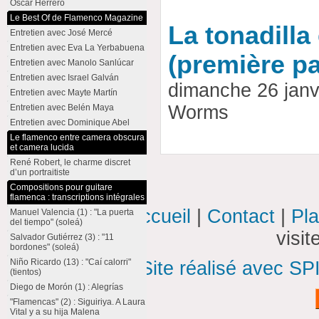
Oscar Herrero
Le Best Of de Flamenco Magazine
La tonadilla
Entretien avec José Mercé
Entretien avec Eva La Yerbabuena
(première pa
Entretien avec Manolo Sanlúcar
Entretien avec Israel Galván
dimanche 26 janv
Entretien avec Mayte Martín
Worms
Entretien avec Belén Maya
Entretien avec Dominique Abel
Le flamenco entre camera obscura
et camera lucida
René Robert, le charme discret
d’un portraitiste
Compositions pour guitare
flamenca : transcriptions intégrales
Accueil
|
Contact
|
Pla
Manuel Valencia (1) : "La puerta
del tiempo" (soleá)
visi
Salvador Gutiérrez (3) : "11
bordones" (soleá)
Niño Ricardo (13) : "Caí calorri"
Site réalisé avec SP
(tientos)
Diego de Morón (1) : Alegrías
"Flamencas" (2) : Siguiriya. A Laura
Vital y a su hija Malena