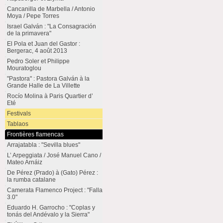
Cancanilla de Marbella / Antonio
Moya / Pepe Torres
Israel Galván : "La Consagración
de la primavera"
El Pola et Juan del Gastor :
Bergerac, 4 août 2013
Pedro Soler et Philippe
Mouratoglou
"Pastora" : Pastora Galván à la
Grande Halle de La Villette
Rocío Molina à Paris Quartier d’
Eté
Festivals
Tablaos
Frontières flamencas
Arrajatabla : "Sevilla blues"
L’ Arpeggiata / José Manuel Cano /
Mateo Arnáiz
De Pérez (Prado) à (Gato) Pérez :
la rumba catalane
Camerata Flamenco Project : "Falla
3.0"
Eduardo H. Garrocho : "Coplas y
tonás del Andévalo y la Sierra"