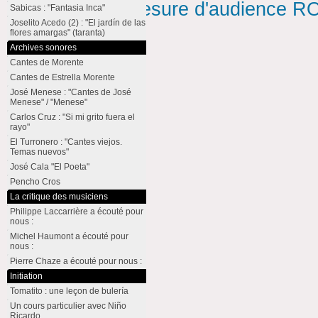
Mesure d'audience ROI
Sabicas : "Fantasia Inca"
Joselito Acedo (2) : "El jardín de las
flores amargas" (taranta)
Archives sonores
Cantes de Morente
Cantes de Estrella Morente
José Menese : "Cantes de José
Menese" / "Menese"
Carlos Cruz : "Si mi grito fuera el
rayo"
El Turronero : "Cantes viejos.
Temas nuevos"
José Cala "El Poeta"
Pencho Cros
La critique des musiciens
Philippe Laccarrière a écouté pour
nous :
Michel Haumont a écouté pour
nous :
Pierre Chaze a écouté pour nous :
Initiation
Tomatito : une leçon de bulería
Un cours particulier avec Niño
Ricardo