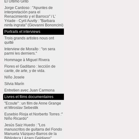
El Último Grito
Jorge Cardoso : "Apuntes de
interpretación para el
Renacimiento y el Barroco" / L’
Yriade - Cyril Auvity : "Barbara
ninfa ingrata" (Giovanni Bononcini)
Portraits et interviews
Trois grands artistes nous ont
quitté
Interview de Moraíto : "on sera
parmi les derniers."
Hommage à Miguel Rivera
Flores el Gaditano : lección de
cante, de arte, y de vida.
Niño Josele
Silvia Marín
Entretien avec Juan Carmona
Livres et films documentaires
"Ecoute" : un film de Anne Grange
et Miroslav Sebestik
Eusebio Rioja et Norberto Torres :"
Niño Ricardo"
Jesús Saiz Huedo : "Los
manuscritos de guitarra del Fondo
Manuela Vázquez-Barros de la
Biblioteca Lázaro Galdiano"