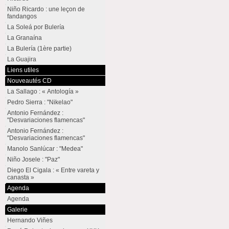
Niño Ricardo : une leçon de
fandangos
La Soleá por Bulería
La Granaína
La Bulería (1ère partie)
La Guajira
Liens utiles
Nouveautés CD
La Sallago : « Antología »
Pedro Sierra : "Nikelao"
Antonio Fernández :
"Desvariaciones flamencas"
Antonio Fernández :
"Desvariaciones flamencas"
Manolo Sanlúcar : "Medea"
Niño Josele : "Paz"
Diego El Cigala : « Entre vareta y
canasta »
Agenda
Agenda
Galerie
Hernando Viñes