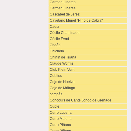
Carmen Linares
Carmen Linares
Cascabel de Jerez
Cayetano Muriel "Niño de Cabra"
Cádiz
Cécile Chaminade
Cécile Evrot
Chaâbi
Chicuelo
Chinín de Triana
Claude Worms
Club Plein Vent
Cobitos
Cojo de Huelva
Cojo de Málaga
compás
Concours de Cante Jondo de Grenade
Cuplé
Curro Lucena
Curro Malena
Curro Piñana