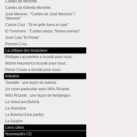
Cantes de Morente
Cantes de Estrella Morente
José Menese : "Cantes de José Menese" /
"Menese"
Carlos Cruz : "Si mi grito fuera el rayo"
El Turronero : "Cantes viejos. Temas nuevos"
José Cala "El Poeta"
Pencho Cros
La critique des musiciens
Philippe Laccarrière a écouté pour nous :
Michel Haumont a écouté pour nous :
Pierre Chaze a écouté pour nous :
Initiation
Tomatito : une leçon de bulería
Un cours particulier avec Niño Ricardo
Niño Ricardo : une leçon de fandangos
La Soleá por Bulería
La Granaína
La Bulería (1ère partie)
La Guajira
Liens utiles
Nouveautés CD