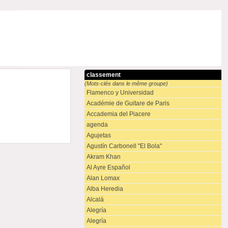
classement
(Mots-clés dans le même groupe)
Flamenco y Universidad
Académie de Guitare de Paris
Accademia del Piacere
agenda
Agujetas
Agustín Carbonell "El Bola"
Akram Khan
Al Ayre Español
Alan Lomax
Alba Heredia
Alcalá
Alegría
Alegría