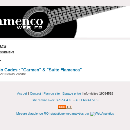
es
assement
t
o Gades : "Carmen" & "Suite Flamenca"
r Nicolas Villodre
Accueil
|
Contact
|
Plan du site
|
Espace privé
| info visites
19034518
Site réalisé avec SPIP 4.4.16
+
ALTERNATIVES
RSS
FR
Mesure d'audience ROI statistique webanalytics par