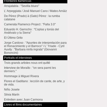
Frontières flamencas
Arrajatabla : "Sevilla blues"
L’ Arpeggiata / José Manuel Cano / Mateo Arnáiz
De Pérez (Prado) à (Gato) Pérez : la rumba
catalane
Camerata Flamenco Project : "Falla 3.0"
Eduardo H. Garrocho : "Coplas y tonás del
Andévalo y la Sierra"
El Último Grito
Jorge Cardoso : "Apuntes de interpretación para
el Renacimiento y el Barroco" / L’ Yriade - Cyril
Auvity : "Barbara ninfa ingrata" (Giovanni
Bononcini)
Portraits et interviews
Trois grands artistes nous ont quitté
Interview de Moraíto : "on sera parmi les
derniers."
Hommage à Miguel Rivera
Flores el Gaditano : lección de cante, de arte, y
de vida.
Niño Josele
Silvia Marín
Entretien avec Juan Carmona
Livres et films documentaires