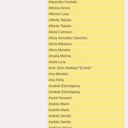
Alejandro Hurtado
Alfonso Aroca
Alfonso Losa
Alfredo Tejada
Alfredo Tejada
Alicia Carrasco
Alicia González Sánchez
Alicia Márquez
Alicia Morales
Amalia Molina
Amós Lora
Amir John Haddad "El Amir"
Ana Morales
Ana Peña
Anatole Élichégaray
Anatole Elichégaray
André Hossein
Andrés Marín
Andrés Marín
Andrés Serrita
Andrés Serrita