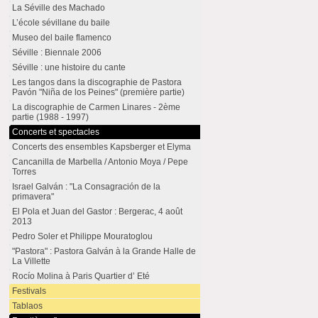
La Séville des Machado
L’école sévillane du baile
Museo del baile flamenco
Séville : Biennale 2006
Séville : une histoire du cante
Les tangos dans la discographie de Pastora
Pavón "Niña de los Peines" (première partie)
La discographie de Carmen Linares - 2ème
partie (1988 - 1997)
Concerts et spectacles
Concerts des ensembles Kapsberger et Elyma
Cancanilla de Marbella / Antonio Moya / Pepe
Torres
Israel Galván : "La Consagración de la
primavera"
El Pola et Juan del Gastor : Bergerac, 4 août
2013
Pedro Soler et Philippe Mouratoglou
"Pastora" : Pastora Galván à la Grande Halle de
La Villette
Rocío Molina à Paris Quartier d’ Eté
Festivals
Tablaos