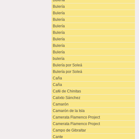
Bulería
Bulería
Bulería
Bulería
Bulería
Bulería
Bulería
Bulería
Bulería
bulería
Bulería por Soleá
Bulería por Soleá
Caña
Caña
Café de Chinitas
Calixto Sánchez
Camarón
Camarón de la Isla
Camerata Flamenco Project
Camerata Flamenco Project
Campo de Gibraltar
Cante