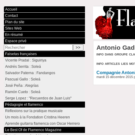
Accueil
Contact
Plan du site
Sites Web
En résumé
Espace privé
Antonio Gad
info dans groupe cl
Falsetas françaises
Vicente Pradal : Siguiriya
info articles lies mo
Andrés Serrita : Soleá
Compagnie Antoni
Salvador Paterna : Fandangos
mardi 15 décembre 2015 pa
Pascual Gallo : Soleá
José Peña : Alegrías
Ramón Cueto : Soleá
Serge Lopez : "Recuerdos de Juan Luis"
Pédagogie et flamenco
Réflexions sur la pratique musicale
Un mois à la Fondation Cristina Heeren
Aprende guitarra flamenca con Oscar Herrero
Le Best Of de Flamenco Magazine