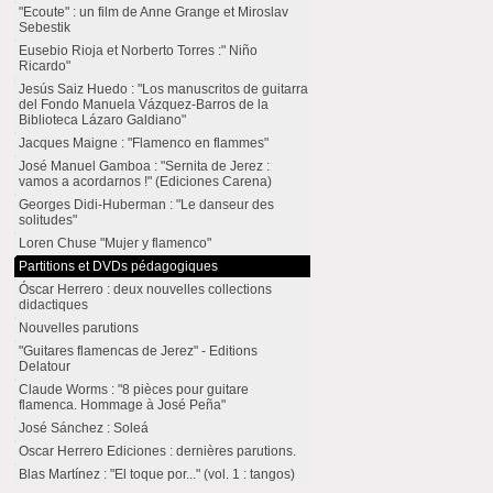
"Ecoute" : un film de Anne Grange et Miroslav
Sebestik
Eusebio Rioja et Norberto Torres :" Niño
Ricardo"
Jesús Saiz Huedo : "Los manuscritos de guitarra
del Fondo Manuela Vázquez-Barros de la
Biblioteca Lázaro Galdiano"
Jacques Maigne : "Flamenco en flammes"
José Manuel Gamboa : "Sernita de Jerez :
vamos a acordarnos !" (Ediciones Carena)
Georges Didi-Huberman : "Le danseur des
solitudes"
Loren Chuse "Mujer y flamenco"
Partitions et DVDs pédagogiques
Óscar Herrero : deux nouvelles collections
didactiques
Nouvelles parutions
"Guitares flamencas de Jerez" - Editions
Delatour
Claude Worms : "8 pièces pour guitare
flamenca. Hommage à José Peña"
José Sánchez : Soleá
Oscar Herrero Ediciones : dernières parutions.
Blas Martínez : "El toque por..." (vol. 1 : tangos)