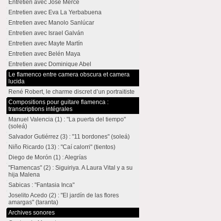
Entretien avec José Mercé
Entretien avec Eva La Yerbabuena
Entretien avec Manolo Sanlúcar
Entretien avec Israel Galván
Entretien avec Mayte Martín
Entretien avec Belén Maya
Entretien avec Dominique Abel
Le flamenco entre camera obscura et camera
lucida
René Robert, le charme discret d’un portraitiste
Compositions pour guitare flamenca :
transcriptions intégrales
Manuel Valencia (1) : "La puerta del tiempo"
(soleá)
Salvador Gutiérrez (3) : "11 bordones" (soleá)
Niño Ricardo (13) : "Caí calorri" (tientos)
Diego de Morón (1) : Alegrías
"Flamencas" (2) : Siguiriya. A Laura Vital y a su
hija Malena
Sabicas : "Fantasia Inca"
Joselito Acedo (2) : "El jardín de las flores
amargas" (taranta)
Archives sonores