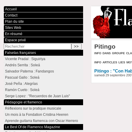
Accueil
Contact
Plan du site
Sites Web
En résumé
Espace privé
Pitingo
info dans groupe cl
Falsetas françaises
Vicente Pradal : Siguiriya
info articles lies mo
Andrés Serrita : Soleá
Pitingo : "Con Ha
Salvador Paterna : Fandangos
samedi 29 septembre 200
Pascual Gallo : Soleá
José Peña : Alegrías
Ramón Cueto : Soleá
Serge Lopez : "Recuerdos de Juan Luis"
Pédagogie et flamenco
Réflexions sur la pratique musicale
Un mois à la Fondation Cristina Heeren
Aprende guitarra flamenca con Oscar Herrero
Le Best Of de Flamenco Magazine