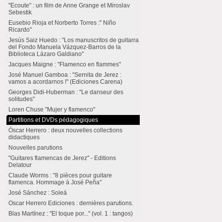
"Ecoute" : un film de Anne Grange et Miroslav
Sebestik
Eusebio Rioja et Norberto Torres :" Niño
Ricardo"
Jesús Saiz Huedo : "Los manuscritos de guitarra
del Fondo Manuela Vázquez-Barros de la
Biblioteca Lázaro Galdiano"
Jacques Maigne : "Flamenco en flammes"
José Manuel Gamboa : "Sernita de Jerez :
vamos a acordarnos !" (Ediciones Carena)
Georges Didi-Huberman : "Le danseur des
solitudes"
Loren Chuse "Mujer y flamenco"
Partitions et DVDs pédagogiques
Óscar Herrero : deux nouvelles collections
didactiques
Nouvelles parutions
"Guitares flamencas de Jerez" - Editions
Delatour
Claude Worms : "8 pièces pour guitare
flamenca. Hommage à José Peña"
José Sánchez : Soleá
Oscar Herrero Ediciones : dernières parutions.
Blas Martínez : "El toque por..." (vol. 1 : tangos)