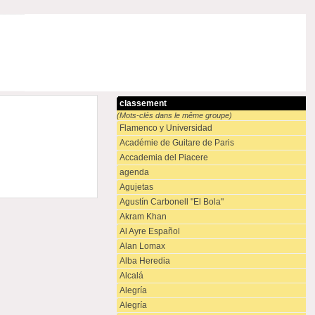
classement
(Mots-clés dans le même groupe)
Flamenco y Universidad
Académie de Guitare de Paris
Accademia del Piacere
agenda
Agujetas
Agustín Carbonell "El Bola"
Akram Khan
Al Ayre Español
Alan Lomax
Alba Heredia
Alcalá
Alegría
Alegría