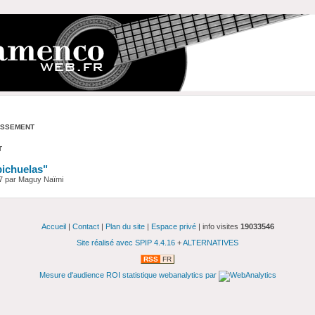
assement
t
bichuelas"
7 par Maguy Naïmi
Accueil
|
Contact
|
Plan du site
|
Espace privé
| info visites
19033546
Site réalisé avec SPIP 4.4.16
+
ALTERNATIVES
RSS
FR
Mesure d'audience ROI statistique webanalytics par