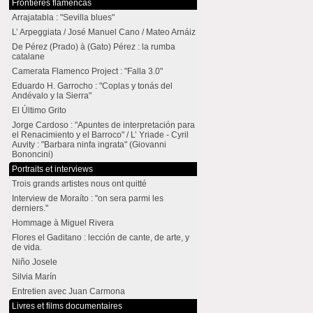
Frontières flamencas
Arrajatabla : "Sevilla blues"
L’ Arpeggiata / José Manuel Cano / Mateo Arnáiz
De Pérez (Prado) à (Gato) Pérez : la rumba
catalane
Camerata Flamenco Project : "Falla 3.0"
Eduardo H. Garrocho : "Coplas y tonás del
Andévalo y la Sierra"
El Último Grito
Jorge Cardoso : "Apuntes de interpretación para
el Renacimiento y el Barroco" / L’ Yriade - Cyril
Auvity : "Barbara ninfa ingrata" (Giovanni
Bononcini)
Portraits et interviews
Trois grands artistes nous ont quitté
Interview de Moraíto : "on sera parmi les
derniers."
Hommage à Miguel Rivera
Flores el Gaditano : lección de cante, de arte, y
de vida.
Niño Josele
Silvia Marín
Entretien avec Juan Carmona
Livres et films documentaires