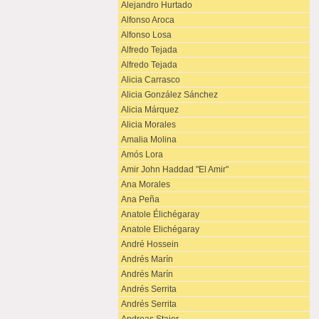
Alejandro Hurtado
Alfonso Aroca
Alfonso Losa
Alfredo Tejada
Alfredo Tejada
Alicia Carrasco
Alicia González Sánchez
Alicia Márquez
Alicia Morales
Amalia Molina
Amós Lora
Amir John Haddad "El Amir"
Ana Morales
Ana Peña
Anatole Élichégaray
Anatole Elichégaray
André Hossein
Andrés Marín
Andrés Marín
Andrés Serrita
Andrés Serrita