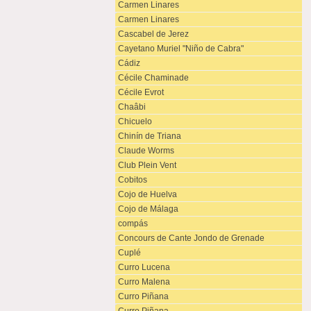
Carmen Linares
Carmen Linares
Cascabel de Jerez
Cayetano Muriel "Niño de Cabra"
Cádiz
Cécile Chaminade
Cécile Evrot
Chaâbi
Chicuelo
Chinín de Triana
Claude Worms
Club Plein Vent
Cobitos
Cojo de Huelva
Cojo de Málaga
compás
Concours de Cante Jondo de Grenade
Cuplé
Curro Lucena
Curro Malena
Curro Piñana