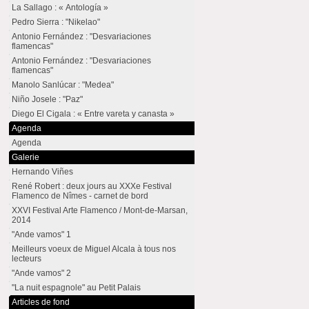
La Sallago : « Antología »
Pedro Sierra : "Nikelao"
Antonio Fernández : "Desvariaciones
flamencas"
Antonio Fernández : "Desvariaciones
flamencas"
Manolo Sanlúcar : "Medea"
Niño Josele : "Paz"
Diego El Cigala : « Entre vareta y canasta »
Agenda
Agenda
Galerie
Hernando Viñes
René Robert : deux jours au XXXe Festival
Flamenco de Nîmes - carnet de bord
XXVI Festival Arte Flamenco / Mont-de-Marsan,
2014
"Ande vamos" 1
Meilleurs voeux de Miguel Alcala à tous nos
lecteurs
"Ande vamos" 2
"La nuit espagnole" au Petit Palais
Articles de fond