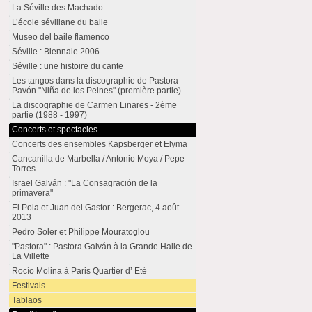
La Séville des Machado
L’école sévillane du baile
Museo del baile flamenco
Séville : Biennale 2006
Séville : une histoire du cante
Les tangos dans la discographie de Pastora
Pavón "Niña de los Peines" (première partie)
La discographie de Carmen Linares - 2ème
partie (1988 - 1997)
Concerts et spectacles
Concerts des ensembles Kapsberger et Elyma
Cancanilla de Marbella / Antonio Moya / Pepe
Torres
Israel Galván : "La Consagración de la
primavera"
El Pola et Juan del Gastor : Bergerac, 4 août
2013
Pedro Soler et Philippe Mouratoglou
"Pastora" : Pastora Galván à la Grande Halle de
La Villette
Rocío Molina à Paris Quartier d’ Eté
Festivals
Tablaos