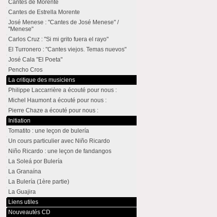
Cantes de Morente
Cantes de Estrella Morente
José Menese : "Cantes de José Menese" /
"Menese"
Carlos Cruz : "Si mi grito fuera el rayo"
El Turronero : "Cantes viejos. Temas nuevos"
José Cala "El Poeta"
Pencho Cros
La critique des musiciens
Philippe Laccarrière a écouté pour nous :
Michel Haumont a écouté pour nous :
Pierre Chaze a écouté pour nous :
Initiation
Tomatito : une leçon de bulería
Un cours particulier avec Niño Ricardo
Niño Ricardo : une leçon de fandangos
La Soleá por Bulería
La Granaína
La Bulería (1ère partie)
La Guajira
Liens utiles
Nouveautés CD