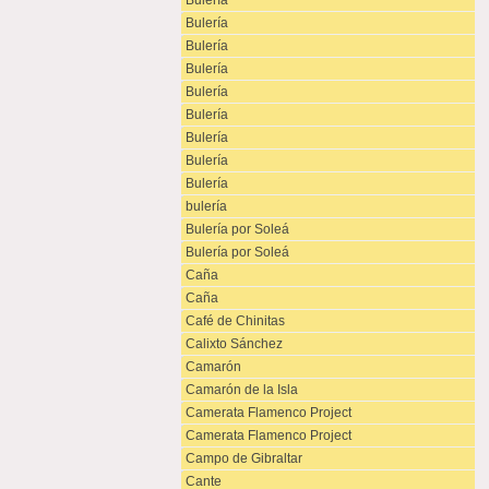
Bulería
Bulería
Bulería
Bulería
Bulería
Bulería
Bulería
Bulería
Bulería
bulería
Bulería por Soleá
Bulería por Soleá
Caña
Caña
Café de Chinitas
Calixto Sánchez
Camarón
Camarón de la Isla
Camerata Flamenco Project
Camerata Flamenco Project
Campo de Gibraltar
Cante