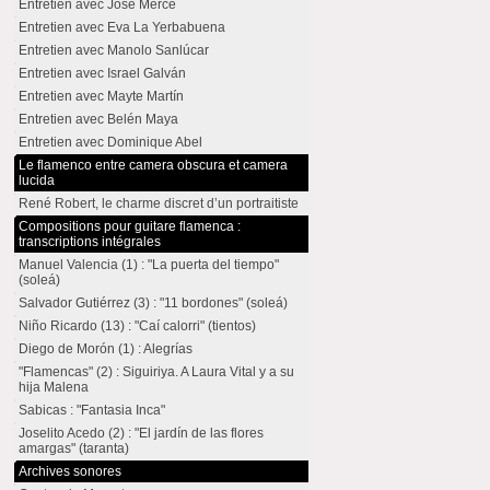
Entretien avec José Mercé
Entretien avec Eva La Yerbabuena
Entretien avec Manolo Sanlúcar
Entretien avec Israel Galván
Entretien avec Mayte Martín
Entretien avec Belén Maya
Entretien avec Dominique Abel
Le flamenco entre camera obscura et camera
lucida
René Robert, le charme discret d’un portraitiste
Compositions pour guitare flamenca :
transcriptions intégrales
Manuel Valencia (1) : "La puerta del tiempo"
(soleá)
Salvador Gutiérrez (3) : "11 bordones" (soleá)
Niño Ricardo (13) : "Caí calorri" (tientos)
Diego de Morón (1) : Alegrías
"Flamencas" (2) : Siguiriya. A Laura Vital y a su
hija Malena
Sabicas : "Fantasia Inca"
Joselito Acedo (2) : "El jardín de las flores
amargas" (taranta)
Archives sonores