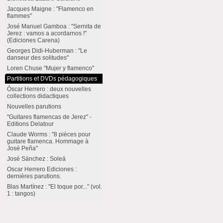
Jacques Maigne : "Flamenco en
flammes"
José Manuel Gamboa : "Sernita de
Jerez : vamos a acordarnos !"
(Ediciones Carena)
Georges Didi-Huberman : "Le
danseur des solitudes"
Loren Chuse "Mujer y flamenco"
Partitions et DVDs pédagogiques
Óscar Herrero : deux nouvelles
collections didactiques
Nouvelles parutions
"Guitares flamencas de Jerez" -
Editions Delatour
Claude Worms : "8 pièces pour
guitare flamenca. Hommage à
José Peña"
José Sánchez : Soleá
Oscar Herrero Ediciones :
dernières parutions.
Blas Martínez : "El toque por..." (vol.
1 : tangos)