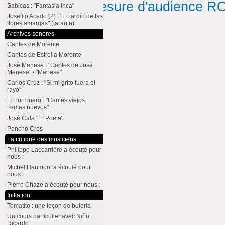
Mesure d'audience ROI
Sabicas : "Fantasia Inca"
Joselito Acedo (2) : "El jardín de las
flores amargas" (taranta)
Archives sonores
Cantes de Morente
Cantes de Estrella Morente
José Menese : "Cantes de José
Menese" / "Menese"
Carlos Cruz : "Si mi grito fuera el
rayo"
El Turronero : "Cantes viejos.
Temas nuevos"
José Cala "El Poeta"
Pencho Cros
La critique des musiciens
Philippe Laccarrière a écouté pour
nous :
Michel Haumont a écouté pour
nous :
Pierre Chaze a écouté pour nous :
Initiation
Tomatito : une leçon de bulería
Un cours particulier avec Niño
Ricardo