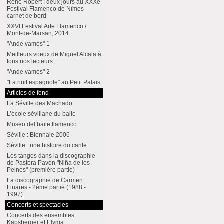
René Robert : deux jours au XXXe
Festival Flamenco de Nîmes -
carnet de bord
XXVI Festival Arte Flamenco /
Mont-de-Marsan, 2014
"Ande vamos" 1
Meilleurs voeux de Miguel Alcala à
tous nos lecteurs
"Ande vamos" 2
"La nuit espagnole" au Petit Palais
Articles de fond
La Séville des Machado
L’école sévillane du baile
Museo del baile flamenco
Séville : Biennale 2006
Séville : une histoire du cante
Les tangos dans la discographie
de Pastora Pavón "Niña de los
Peines" (première partie)
La discographie de Carmen
Linares - 2ème partie (1988 -
1997)
Concerts et spectacles
Concerts des ensembles
Kapsberger et Elyma