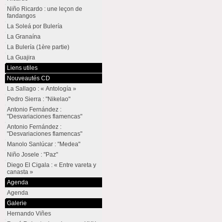
Niño Ricardo : une leçon de
fandangos
La Soleá por Bulería
La Granaína
La Bulería (1ère partie)
La Guajira
Liens utiles
Nouveautés CD
La Sallago : « Antología »
Pedro Sierra : "Nikelao"
Antonio Fernández :
"Desvariaciones flamencas"
Antonio Fernández :
"Desvariaciones flamencas"
Manolo Sanlúcar : "Medea"
Niño Josele : "Paz"
Diego El Cigala : « Entre vareta y
canasta »
Agenda
Agenda
Galerie
Hernando Viñes