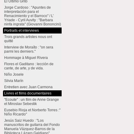
El Último Grito
Jorge Cardoso : "Apuntes de
interpretación para el
Renacimiento y el Barroco" / L’
Yriade - Cyril Auvity : "Barbara
ninfa ingrata" (Giovanni Bononcini)
Portraits et interviews
Trois grands artistes nous ont
quitté
Interview de Moraíto : "on sera
parmi les derniers."
Hommage à Miguel Rivera
Flores el Gaditano : lección de
cante, de arte, y de vida.
Niño Josele
Silvia Marín
Entretien avec Juan Carmona
Livres et films documentaires
"Ecoute" : un film de Anne Grange
et Miroslav Sebestik
Eusebio Rioja et Norberto Torres :"
Niño Ricardo"
Jesús Saiz Huedo : "Los
manuscritos de guitarra del Fondo
Manuela Vázquez-Barros de la
Biblioteca Lázaro Galdiano"