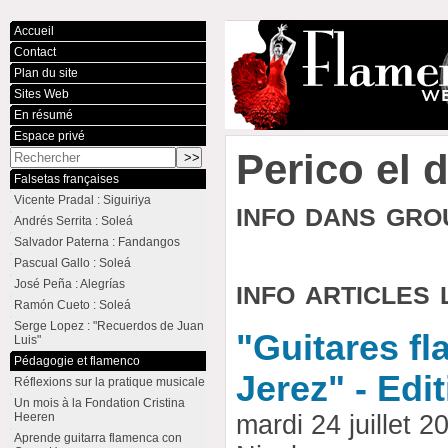
Accueil
Contact
Plan du site
Sites Web
En résumé
Espace privé
Perico el 
Falsetas françaises
Vicente Pradal : Siguiriya
info dans gr
Andrés Serrita : Soleá
Salvador Paterna : Fandangos
Pascual Gallo : Soleá
info articles 
José Peña : Alegrías
Ramón Cueto : Soleá
Serge Lopez : "Recuerdos de Juan
"Guitares f
Luis"
Pédagogie et flamenco
Jerez" - Edi
Réflexions sur la pratique musicale
Un mois à la Fondation Cristina
Heeren
mardi 24 juillet 2
Aprende guitarra flamenca con