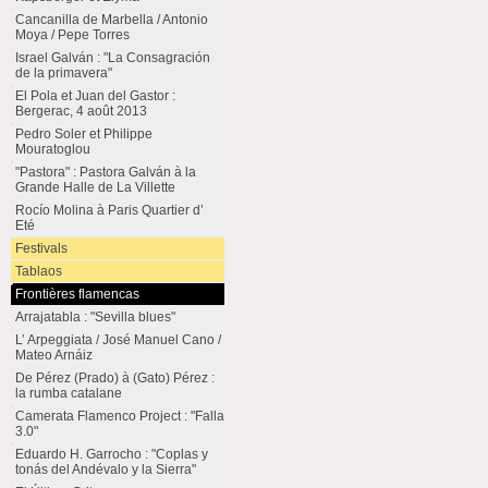
Cancanilla de Marbella / Antonio
Moya / Pepe Torres
Israel Galván : "La Consagración
de la primavera"
El Pola et Juan del Gastor :
Bergerac, 4 août 2013
Pedro Soler et Philippe
Mouratoglou
"Pastora" : Pastora Galván à la
Grande Halle de La Villette
Rocío Molina à Paris Quartier d’
Eté
Festivals
Tablaos
Frontières flamencas
Arrajatabla : "Sevilla blues"
L’ Arpeggiata / José Manuel Cano /
Mateo Arnáiz
De Pérez (Prado) à (Gato) Pérez :
la rumba catalane
Camerata Flamenco Project : "Falla
3.0"
Eduardo H. Garrocho : "Coplas y
tonás del Andévalo y la Sierra"