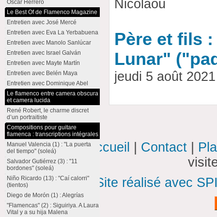
Nicolaou
Oscar Herrero
Le Best Of de Flamenco Magazine
Entretien avec José Mercé
Entretien avec Eva La Yerbabuena
Père et fils 
Entretien avec Manolo Sanlúcar
Entretien avec Israel Galván
Lunar" ("pad
Entretien avec Mayte Martín
jeudi 5 août 202
Entretien avec Belén Maya
Entretien avec Dominique Abel
Le flamenco entre camera obscura
et camera lucida
René Robert, le charme discret
d’un portraitiste
Compositions pour guitare
flamenca : transcriptions intégrales
Accueil
|
Contact
|
Pla
Manuel Valencia (1) : "La puerta
del tiempo" (soleá)
visi
Salvador Gutiérrez (3) : "11
bordones" (soleá)
Niño Ricardo (13) : "Caí calorri"
Site réalisé avec SP
(tientos)
Diego de Morón (1) : Alegrías
"Flamencas" (2) : Siguiriya. A Laura
Vital y a su hija Malena