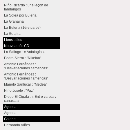
Niño Ricardo : une leçon de
fandangos
La Soleá por Bulería
La Granaína
La Bulería (1ère partie)
La Guajira
Liens utiles
Nouveautés CD
La Sallago : « Antología »
Pedro Sierra : "Nikelao"
Antonio Fernández :
"Desvariaciones flamencas"
Antonio Fernández :
"Desvariaciones flamencas"
Manolo Sanlúcar : "Medea"
Niño Josele : "Paz"
Diego El Cigala : « Entre vareta y
canasta »
Agenda
Agenda
Galerie
Hernando Viñes