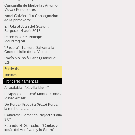
Cancanilla de Marbella / Antonio
Moya / Pepe Torres
Israel Galván : "La Consagración
de la primavera"
El Pola et Juan del Gastor :
Bergerac, 4 août 2013
Pedro Soler et Philippe
Mouratoglou
"Pastora" : Pastora Galván à la
Grande Halle de La Villette
Rocío Molina à Paris Quartier d’
Eté
Festivals
Tablaos
Frontières flamencas
Arrajatabla : "Sevilla blues"
L’ Arpeggiata / José Manuel Cano /
Mateo Arnáiz
De Pérez (Prado) à (Gato) Pérez :
la rumba catalane
Camerata Flamenco Project : "Falla
3.0"
Eduardo H. Garrocho : "Coplas y
tonás del Andévalo y la Sierra"