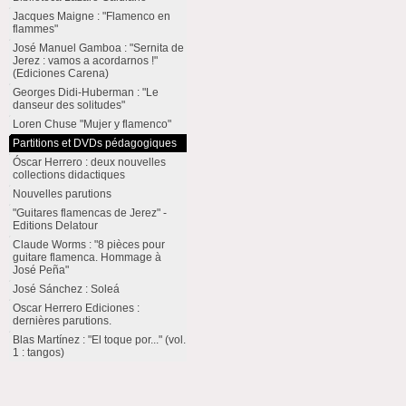
Jacques Maigne : "Flamenco en
flammes"
José Manuel Gamboa : "Sernita de
Jerez : vamos a acordarnos !"
(Ediciones Carena)
Georges Didi-Huberman : "Le
danseur des solitudes"
Loren Chuse "Mujer y flamenco"
Partitions et DVDs pédagogiques
Óscar Herrero : deux nouvelles
collections didactiques
Nouvelles parutions
"Guitares flamencas de Jerez" -
Editions Delatour
Claude Worms : "8 pièces pour
guitare flamenca. Hommage à
José Peña"
José Sánchez : Soleá
Oscar Herrero Ediciones :
dernières parutions.
Blas Martínez : "El toque por..." (vol.
1 : tangos)