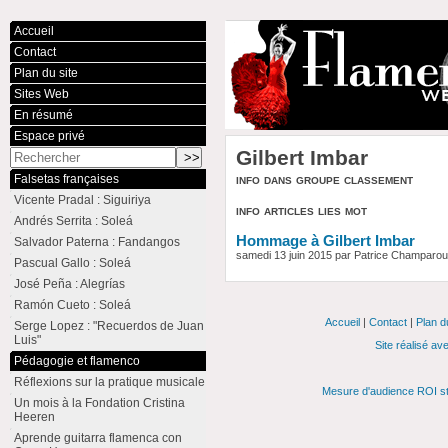
Accueil
Contact
Plan du site
Sites Web
En résumé
Espace privé
Gilbert Imbar
info dans groupe classement
Falsetas françaises
Vicente Pradal : Siguiriya
info articles lies mot
Andrés Serrita : Soleá
Hommage à Gilbert Imbar
Salvador Paterna : Fandangos
samedi 13 juin 2015 par Patrice Champaro
Pascual Gallo : Soleá
José Peña : Alegrías
Ramón Cueto : Soleá
Accueil
|
Contact
|
Plan d
Serge Lopez : "Recuerdos de Juan
Luis"
Site réalisé av
Pédagogie et flamenco
Réflexions sur la pratique musicale
Mesure d'audience ROI st
Un mois à la Fondation Cristina
Heeren
Aprende guitarra flamenca con