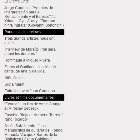
El Último Grito
Jorge Cardoso : "Apuntes de
interpretación para el
Renacimiento y el Barroco" / L’
Yriade - Cyril Auvity : "Barbara
ninfa ingrata" (Giovanni Bononcini)
Portraits et interviews
Trois grands artistes nous ont
quitté
Interview de Moraíto : "on sera
parmi les derniers."
Hommage à Miguel Rivera
Flores el Gaditano : lección de
cante, de arte, y de vida.
Niño Josele
Silvia Marín
Entretien avec Juan Carmona
Livres et films documentaires
"Ecoute" : un film de Anne Grange
et Miroslav Sebestik
Eusebio Rioja et Norberto Torres :"
Niño Ricardo"
Jesús Saiz Huedo : "Los
manuscritos de guitarra del Fondo
Manuela Vázquez-Barros de la
Biblioteca Lázaro Galdiano"