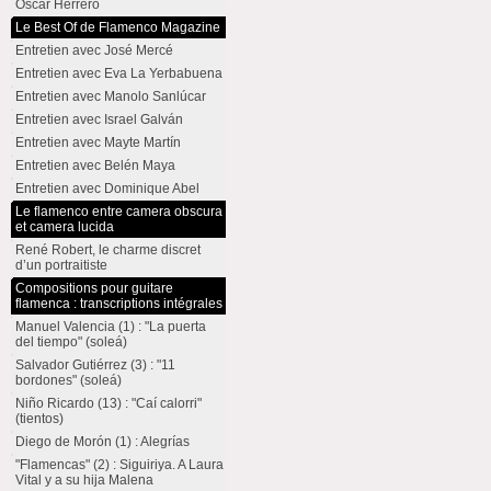
Oscar Herrero
Le Best Of de Flamenco Magazine
Entretien avec José Mercé
Entretien avec Eva La Yerbabuena
Entretien avec Manolo Sanlúcar
Entretien avec Israel Galván
Entretien avec Mayte Martín
Entretien avec Belén Maya
Entretien avec Dominique Abel
Le flamenco entre camera obscura
et camera lucida
René Robert, le charme discret
d’un portraitiste
Compositions pour guitare
flamenca : transcriptions intégrales
Manuel Valencia (1) : "La puerta
del tiempo" (soleá)
Salvador Gutiérrez (3) : "11
bordones" (soleá)
Niño Ricardo (13) : "Caí calorri"
(tientos)
Diego de Morón (1) : Alegrías
"Flamencas" (2) : Siguiriya. A Laura
Vital y a su hija Malena