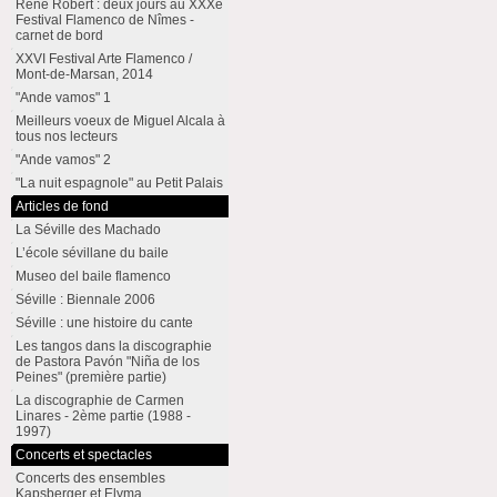
René Robert : deux jours au XXXe
Festival Flamenco de Nîmes -
carnet de bord
XXVI Festival Arte Flamenco /
Mont-de-Marsan, 2014
"Ande vamos" 1
Meilleurs voeux de Miguel Alcala à
tous nos lecteurs
"Ande vamos" 2
"La nuit espagnole" au Petit Palais
Articles de fond
La Séville des Machado
L’école sévillane du baile
Museo del baile flamenco
Séville : Biennale 2006
Séville : une histoire du cante
Les tangos dans la discographie
de Pastora Pavón "Niña de los
Peines" (première partie)
La discographie de Carmen
Linares - 2ème partie (1988 -
1997)
Concerts et spectacles
Concerts des ensembles
Kapsberger et Elyma