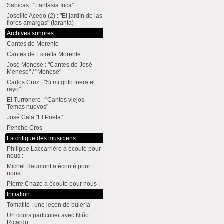
Sabicas : "Fantasia Inca"
Joselito Acedo (2) : "El jardín de las
flores amargas" (taranta)
Archives sonores
Cantes de Morente
Cantes de Estrella Morente
José Menese : "Cantes de José
Menese" / "Menese"
Carlos Cruz : "Si mi grito fuera el
rayo"
El Turronero : "Cantes viejos.
Temas nuevos"
José Cala "El Poeta"
Pencho Cros
La critique des musiciens
Philippe Laccarrière a écouté pour
nous :
Michel Haumont a écouté pour
nous :
Pierre Chaze a écouté pour nous :
Initiation
Tomatito : une leçon de bulería
Un cours particulier avec Niño
Ricardo