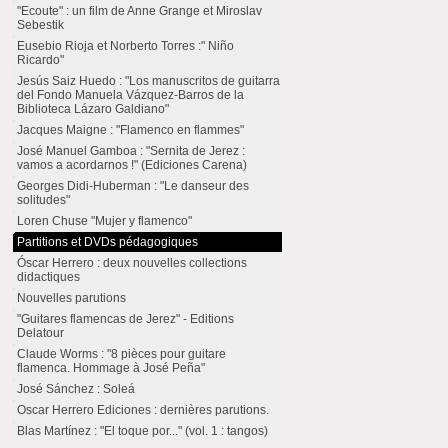
"Ecoute" : un film de Anne Grange et Miroslav
Sebestik
Eusebio Rioja et Norberto Torres :" Niño
Ricardo"
Jesús Saiz Huedo : "Los manuscritos de guitarra
del Fondo Manuela Vázquez-Barros de la
Biblioteca Lázaro Galdiano"
Jacques Maigne : "Flamenco en flammes"
José Manuel Gamboa : "Sernita de Jerez :
vamos a acordarnos !" (Ediciones Carena)
Georges Didi-Huberman : "Le danseur des
solitudes"
Loren Chuse "Mujer y flamenco"
Partitions et DVDs pédagogiques
Óscar Herrero : deux nouvelles collections
didactiques
Nouvelles parutions
"Guitares flamencas de Jerez" - Editions
Delatour
Claude Worms : "8 pièces pour guitare
flamenca. Hommage à José Peña"
José Sánchez : Soleá
Oscar Herrero Ediciones : dernières parutions.
Blas Martínez : "El toque por..." (vol. 1 : tangos)