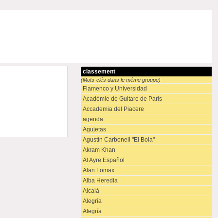
classement
(Mots-clés dans le même groupe)
Flamenco y Universidad
Académie de Guitare de Paris
Accademia del Piacere
agenda
Agujetas
Agustín Carbonell "El Bola"
Akram Khan
Al Ayre Español
Alan Lomax
Alba Heredia
Alcalá
Alegría
Alegría