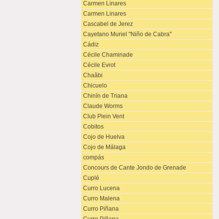
Carmen Linares
Carmen Linares
Cascabel de Jerez
Cayetano Muriel "Niño de Cabra"
Cádiz
Cécile Chaminade
Cécile Evrot
Chaâbi
Chicuelo
Chinín de Triana
Claude Worms
Club Plein Vent
Cobitos
Cojo de Huelva
Cojo de Málaga
compás
Concours de Cante Jondo de Grenade
Cuplé
Curro Lucena
Curro Malena
Curro Piñana