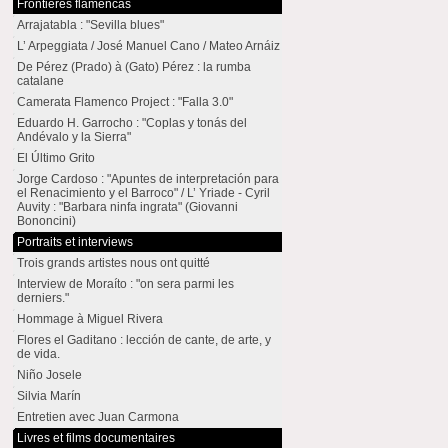
Frontières flamencas
Arrajatabla : "Sevilla blues"
L’ Arpeggiata / José Manuel Cano / Mateo Arnáiz
De Pérez (Prado) à (Gato) Pérez : la rumba
catalane
Camerata Flamenco Project : "Falla 3.0"
Eduardo H. Garrocho : "Coplas y tonás del
Andévalo y la Sierra"
El Último Grito
Jorge Cardoso : "Apuntes de interpretación para
el Renacimiento y el Barroco" / L’ Yriade - Cyril
Auvity : "Barbara ninfa ingrata" (Giovanni
Bononcini)
Portraits et interviews
Trois grands artistes nous ont quitté
Interview de Moraíto : "on sera parmi les
derniers."
Hommage à Miguel Rivera
Flores el Gaditano : lección de cante, de arte, y
de vida.
Niño Josele
Silvia Marín
Entretien avec Juan Carmona
Livres et films documentaires