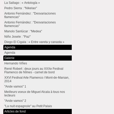
La Sallago : « Antología »
Pedro Sierra : "Nikelao"
Antonio Fernández : "Desvariaciones
flamencas"
Antonio Fernández : "Desvariaciones
flamencas"
Manolo Sanlúcar : "Medea"
Niño Josele : "Paz"
Diego El Cigala : « Entre vareta y canasta »
Agenda
Agenda
Galerie
Hernando Viñes
René Robert : deux jours au XXXe Festival
Flamenco de Nîmes - carnet de bord
XXVI Festival Arte Flamenco / Mont-de-Marsan,
2014
"Ande vamos" 1
Meilleurs voeux de Miguel Alcala à tous nos
lecteurs
"Ande vamos" 2
"La nuit espagnole" au Petit Palais
Articles de fond