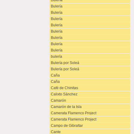
Bulería
Bulería
Bulería
Bulería
Bulería
Bulería
Bulería
Bulería
Bulería
bulería
Bulería por Soleá
Bulería por Soleá
Caña
Caña
Café de Chinitas
Calixto Sánchez
Camarón
Camarón de la Isla
Camerata Flamenco Project
Camerata Flamenco Project
Campo de Gibraltar
Cante