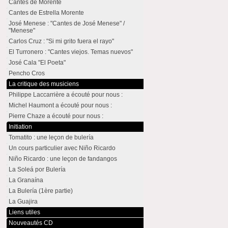
Cantes de Morente
Cantes de Estrella Morente
José Menese : "Cantes de José Menese" /
"Menese"
Carlos Cruz : "Si mi grito fuera el rayo"
El Turronero : "Cantes viejos. Temas nuevos"
José Cala "El Poeta"
Pencho Cros
La critique des musiciens
Philippe Laccarrière a écouté pour nous :
Michel Haumont a écouté pour nous :
Pierre Chaze a écouté pour nous :
Initiation
Tomatito : une leçon de bulería
Un cours particulier avec Niño Ricardo
Niño Ricardo : une leçon de fandangos
La Soleá por Bulería
La Granaína
La Bulería (1ère partie)
La Guajira
Liens utiles
Nouveautés CD