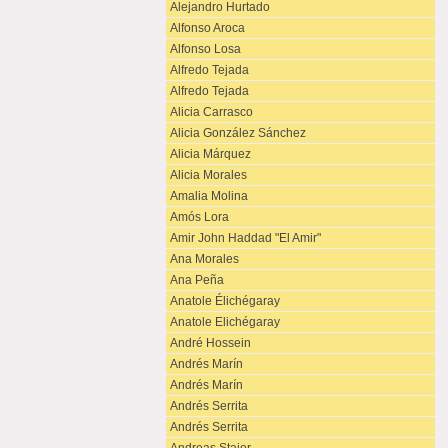
Alejandro Hurtado
Alfonso Aroca
Alfonso Losa
Alfredo Tejada
Alfredo Tejada
Alicia Carrasco
Alicia González Sánchez
Alicia Márquez
Alicia Morales
Amalia Molina
Amós Lora
Amir John Haddad "El Amir"
Ana Morales
Ana Peña
Anatole Élichégaray
Anatole Elichégaray
André Hossein
Andrés Marín
Andrés Marín
Andrés Serrita
Andrés Serrita