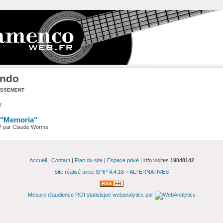
ando
assement
t
 "Memoria"
7 par Claude Worms
Accueil
|
Contact
|
Plan du site
|
Espace privé
| info visites
19048142
Site réalisé avec SPIP 4.4.16
+
ALTERNATIVES
RSS
FR
Mesure d'audience ROI statistique webanalytics par