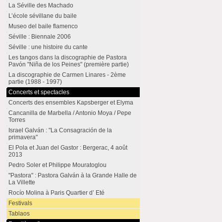
La Séville des Machado
L’école sévillane du baile
Museo del baile flamenco
Séville : Biennale 2006
Séville : une histoire du cante
Les tangos dans la discographie de Pastora
Pavón "Niña de los Peines" (première partie)
La discographie de Carmen Linares - 2ème
partie (1988 - 1997)
Concerts et spectacles
Concerts des ensembles Kapsberger et Elyma
Cancanilla de Marbella / Antonio Moya / Pepe
Torres
Israel Galván : "La Consagración de la
primavera"
El Pola et Juan del Gastor : Bergerac, 4 août
2013
Pedro Soler et Philippe Mouratoglou
"Pastora" : Pastora Galván à la Grande Halle de
La Villette
Rocío Molina à Paris Quartier d’ Eté
Festivals
Tablaos