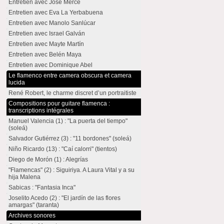
Entretien avec José Mercé
Entretien avec Eva La Yerbabuena
Entretien avec Manolo Sanlúcar
Entretien avec Israel Galván
Entretien avec Mayte Martín
Entretien avec Belén Maya
Entretien avec Dominique Abel
Le flamenco entre camera obscura et camera
lucida
René Robert, le charme discret d’un portraitiste
Compositions pour guitare flamenca :
transcriptions intégrales
Manuel Valencia (1) : "La puerta del tiempo"
(soleá)
Salvador Gutiérrez (3) : "11 bordones" (soleá)
Niño Ricardo (13) : "Caí calorri" (tientos)
Diego de Morón (1) : Alegrías
"Flamencas" (2) : Siguiriya. A Laura Vital y a su
hija Malena
Sabicas : "Fantasia Inca"
Joselito Acedo (2) : "El jardín de las flores
amargas" (taranta)
Archives sonores