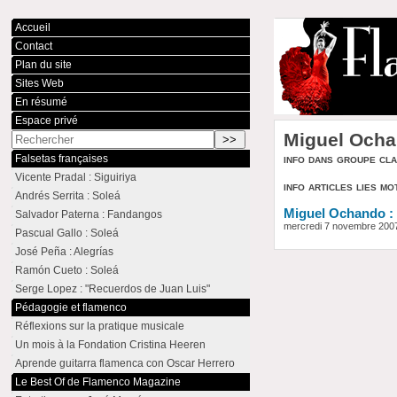
Accueil
Contact
Plan du site
Sites Web
En résumé
Espace privé
Miguel Och
info dans groupe cl
Falsetas françaises
Vicente Pradal : Siguiriya
info articles lies mo
Andrés Serrita : Soleá
Miguel Ochando :
Salvador Paterna : Fandangos
mercredi 7 novembre 200
Pascual Gallo : Soleá
José Peña : Alegrías
Ramón Cueto : Soleá
Serge Lopez : "Recuerdos de Juan Luis"
Pédagogie et flamenco
Réflexions sur la pratique musicale
Un mois à la Fondation Cristina Heeren
Aprende guitarra flamenca con Oscar Herrero
Le Best Of de Flamenco Magazine