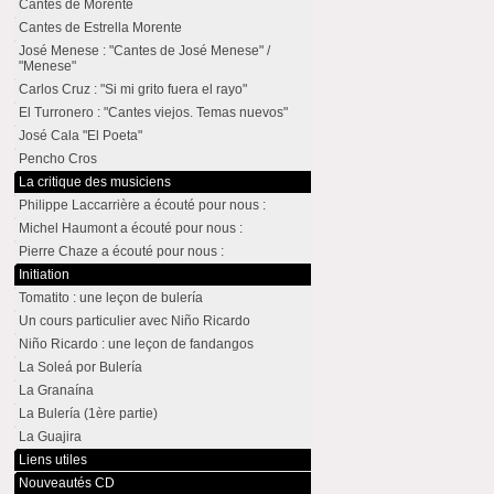
Cantes de Morente
Cantes de Estrella Morente
José Menese : "Cantes de José Menese" /
"Menese"
Carlos Cruz : "Si mi grito fuera el rayo"
El Turronero : "Cantes viejos. Temas nuevos"
José Cala "El Poeta"
Pencho Cros
La critique des musiciens
Philippe Laccarrière a écouté pour nous :
Michel Haumont a écouté pour nous :
Pierre Chaze a écouté pour nous :
Initiation
Tomatito : une leçon de bulería
Un cours particulier avec Niño Ricardo
Niño Ricardo : une leçon de fandangos
La Soleá por Bulería
La Granaína
La Bulería (1ère partie)
La Guajira
Liens utiles
Nouveautés CD