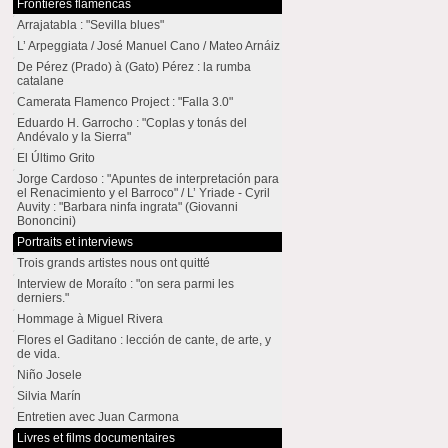
Frontières flamencas
Arrajatabla : "Sevilla blues"
L’ Arpeggiata / José Manuel Cano / Mateo Arnáiz
De Pérez (Prado) à (Gato) Pérez : la rumba
catalane
Camerata Flamenco Project : "Falla 3.0"
Eduardo H. Garrocho : "Coplas y tonás del
Andévalo y la Sierra"
El Último Grito
Jorge Cardoso : "Apuntes de interpretación para
el Renacimiento y el Barroco" / L’ Yriade - Cyril
Auvity : "Barbara ninfa ingrata" (Giovanni
Bononcini)
Portraits et interviews
Trois grands artistes nous ont quitté
Interview de Moraíto : "on sera parmi les
derniers."
Hommage à Miguel Rivera
Flores el Gaditano : lección de cante, de arte, y
de vida.
Niño Josele
Silvia Marín
Entretien avec Juan Carmona
Livres et films documentaires