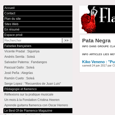
Accueil
Contact
Plan du site
Sites Web
En résumé
Espace privé
Pata Negra
info dans groupe cl
Falsetas françaises
Vicente Pradal : Siguiriya
info articles lies mo
Andrés Serrita : Soleá
Kiko Veneno : "Pur
Salvador Paterna : Fandangos
samedi 24 juin 2017 par 
Pascual Gallo : Soleá
José Peña : Alegrías
Ramón Cueto : Soleá
Serge Lopez : "Recuerdos de Juan Luis"
Pédagogie et flamenco
Réflexions sur la pratique musicale
Un mois à la Fondation Cristina Heeren
Aprende guitarra flamenca con Oscar Herrero
Le Best Of de Flamenco Magazine