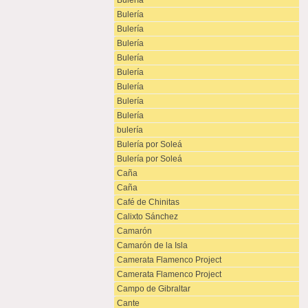
Bulería
Bulería
Bulería
Bulería
Bulería
Bulería
Bulería
Bulería
Bulería
bulería
Bulería por Soleá
Bulería por Soleá
Caña
Caña
Café de Chinitas
Calixto Sánchez
Camarón
Camarón de la Isla
Camerata Flamenco Project
Camerata Flamenco Project
Campo de Gibraltar
Cante