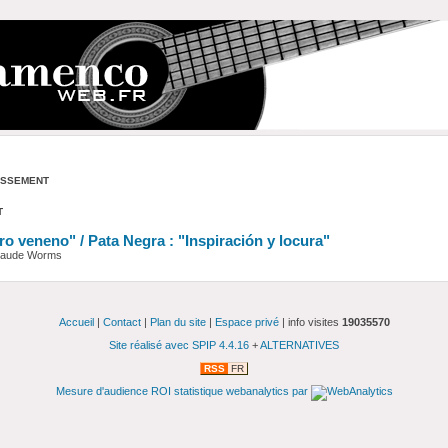
assement
t
o veneno" / Pata Negra : "Inspiración y locura"
Claude Worms
Accueil
|
Contact
|
Plan du site
|
Espace privé
| info visites
19035570
Site réalisé avec SPIP 4.4.16
+
ALTERNATIVES
RSS
FR
Mesure d'audience ROI statistique webanalytics par