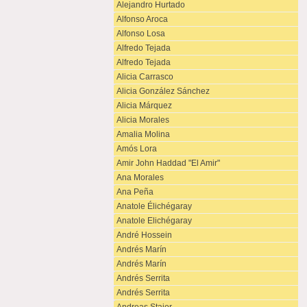
Alejandro Hurtado
Alfonso Aroca
Alfonso Losa
Alfredo Tejada
Alfredo Tejada
Alicia Carrasco
Alicia González Sánchez
Alicia Márquez
Alicia Morales
Amalia Molina
Amós Lora
Amir John Haddad "El Amir"
Ana Morales
Ana Peña
Anatole Élichégaray
Anatole Elichégaray
André Hossein
Andrés Marín
Andrés Marín
Andrés Serrita
Andrés Serrita