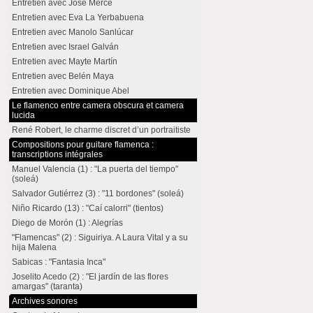
Entretien avec José Mercé
Entretien avec Eva La Yerbabuena
Entretien avec Manolo Sanlúcar
Entretien avec Israel Galván
Entretien avec Mayte Martín
Entretien avec Belén Maya
Entretien avec Dominique Abel
Le flamenco entre camera obscura et camera
lucida
René Robert, le charme discret d’un portraitiste
Compositions pour guitare flamenca :
transcriptions intégrales
Manuel Valencia (1) : "La puerta del tiempo"
(soleá)
Salvador Gutiérrez (3) : "11 bordones" (soleá)
Niño Ricardo (13) : "Caí calorri" (tientos)
Diego de Morón (1) : Alegrías
"Flamencas" (2) : Siguiriya. A Laura Vital y a su
hija Malena
Sabicas : "Fantasia Inca"
Joselito Acedo (2) : "El jardín de las flores
amargas" (taranta)
Archives sonores