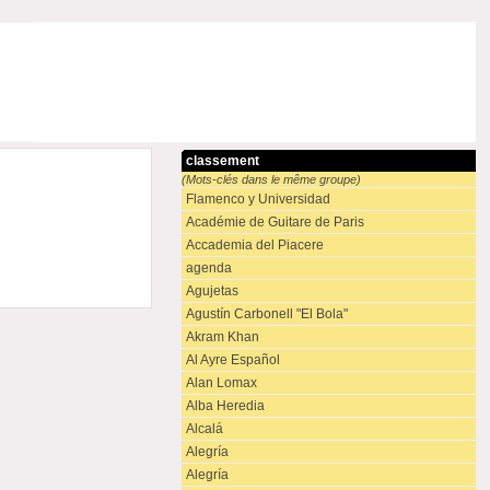
classement
(Mots-clés dans le même groupe)
Flamenco y Universidad
Académie de Guitare de Paris
Accademia del Piacere
agenda
Agujetas
Agustín Carbonell "El Bola"
Akram Khan
Al Ayre Español
Alan Lomax
Alba Heredia
Alcalá
Alegría
Alegría