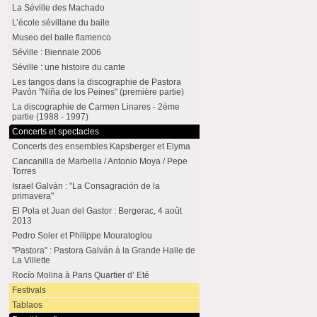
La Séville des Machado
L’école sévillane du baile
Museo del baile flamenco
Séville : Biennale 2006
Séville : une histoire du cante
Les tangos dans la discographie de Pastora
Pavón "Niña de los Peines" (première partie)
La discographie de Carmen Linares - 2ème
partie (1988 - 1997)
Concerts et spectacles
Concerts des ensembles Kapsberger et Elyma
Cancanilla de Marbella / Antonio Moya / Pepe
Torres
Israel Galván : "La Consagración de la
primavera"
El Pola et Juan del Gastor : Bergerac, 4 août
2013
Pedro Soler et Philippe Mouratoglou
"Pastora" : Pastora Galván à la Grande Halle de
La Villette
Rocío Molina à Paris Quartier d’ Eté
Festivals
Tablaos