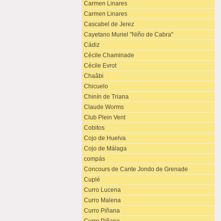
Carmen Linares
Carmen Linares
Cascabel de Jerez
Cayetano Muriel "Niño de Cabra"
Cádiz
Cécile Chaminade
Cécile Evrot
Chaâbi
Chicuelo
Chinín de Triana
Claude Worms
Club Plein Vent
Cobitos
Cojo de Huelva
Cojo de Málaga
compás
Concours de Cante Jondo de Grenade
Cuplé
Curro Lucena
Curro Malena
Curro Piñana