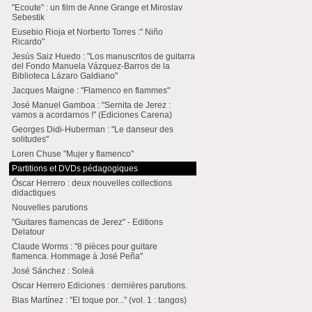
"Ecoute" : un film de Anne Grange et Miroslav
Sebestik
Eusebio Rioja et Norberto Torres :" Niño
Ricardo"
Jesús Saiz Huedo : "Los manuscritos de guitarra
del Fondo Manuela Vázquez-Barros de la
Biblioteca Lázaro Galdiano"
Jacques Maigne : "Flamenco en flammes"
José Manuel Gamboa : "Sernita de Jerez :
vamos a acordarnos !" (Ediciones Carena)
Georges Didi-Huberman : "Le danseur des
solitudes"
Loren Chuse "Mujer y flamenco"
Partitions et DVDs pédagogiques
Óscar Herrero : deux nouvelles collections
didactiques
Nouvelles parutions
"Guitares flamencas de Jerez" - Editions
Delatour
Claude Worms : "8 pièces pour guitare
flamenca. Hommage à José Peña"
José Sánchez : Soleá
Oscar Herrero Ediciones : dernières parutions.
Blas Martínez : "El toque por..." (vol. 1 : tangos)