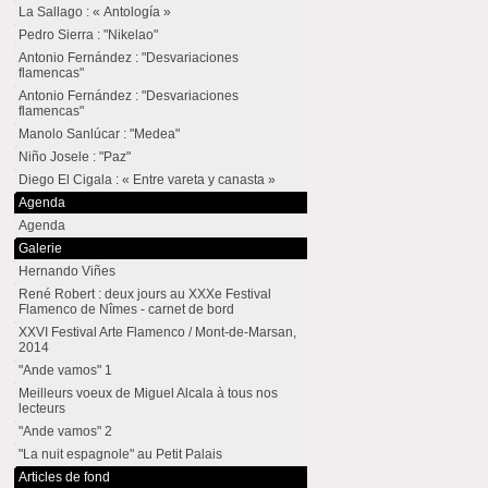
La Sallago : « Antología »
Pedro Sierra : "Nikelao"
Antonio Fernández : "Desvariaciones
flamencas"
Antonio Fernández : "Desvariaciones
flamencas"
Manolo Sanlúcar : "Medea"
Niño Josele : "Paz"
Diego El Cigala : « Entre vareta y canasta »
Agenda
Agenda
Galerie
Hernando Viñes
René Robert : deux jours au XXXe Festival
Flamenco de Nîmes - carnet de bord
XXVI Festival Arte Flamenco / Mont-de-Marsan,
2014
"Ande vamos" 1
Meilleurs voeux de Miguel Alcala à tous nos
lecteurs
"Ande vamos" 2
"La nuit espagnole" au Petit Palais
Articles de fond