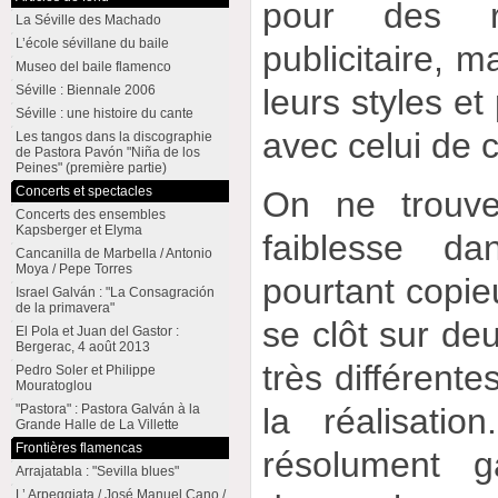
pour des ra
La Séville des Machado
L’école sévillane du baile
publicitaire, m
Museo del baile flamenco
Séville : Biennale 2006
leurs styles et
Séville : une histoire du cante
avec celui de 
Les tangos dans la discographie
de Pastora Pavón "Niña de los
Peines" (première partie)
Concerts et spectacles
On ne trouve
Concerts des ensembles
Kapsberger et Elyma
faiblesse d
Cancanilla de Marbella / Antonio
Moya / Pepe Torres
pourtant copi
Israel Galván : "La Consagración
de la primavera"
se clôt sur deu
El Pola et Juan del Gastor :
Bergerac, 4 août 2013
très différente
Pedro Soler et Philippe
Mouratoglou
la réalisati
"Pastora" : Pastora Galván à la
Grande Halle de La Villette
Frontières flamencas
résolument g
Arrajatabla : "Sevilla blues"
L’ Arpeggiata / José Manuel Cano /