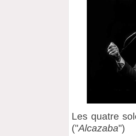
Les quatre so
("
Alcazaba
") 