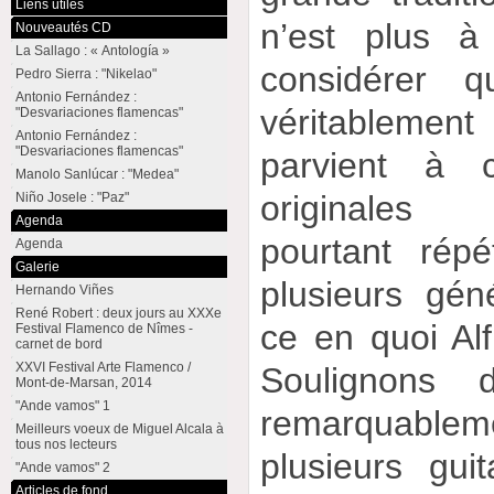
Liens utiles
n’est plus à
Nouveautés CD
La Sallago : « Antología »
considérer q
Pedro Sierra : "Nikelao"
Antonio Fernández :
véritablement 
"Desvariaciones flamencas"
Antonio Fernández :
"Desvariaciones flamencas"
parvient à c
Manolo Sanlúcar : "Medea"
originales
Niño Josele : "Paz"
Agenda
pourtant rép
Agenda
Galerie
plusieurs géné
Hernando Viñes
René Robert : deux jours au XXXe
ce en quoi Alf
Festival Flamenco de Nîmes -
carnet de bord
XXVI Festival Arte Flamenco /
Soulignons d
Mont-de-Marsan, 2014
"Ande vamos" 1
remarquable
Meilleurs voeux de Miguel Alcala à
tous nos lecteurs
plusieurs guit
"Ande vamos" 2
Articles de fond