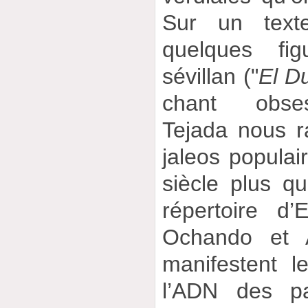
Sur un tex
quelques fi
sévillan ("
El D
chant obses
Tejada nous 
jaleos populai
siècle plus qu
répertoire d’
Ochando et 
manifestent 
l’ADN des p