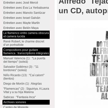
Alfredo Teja
Entretien avec José Mercé
Entretien avec Eva La Yerbabuena
un CD, autop
Entretien avec Manolo Sanlúcar
Entretien avec Israel Galván
Entretien avec Mayte Martín
Entretien avec Belén Maya
Le flamenco entre camera obscura
et camera lucida
René Robert, le charme discret
d’un portraitiste
Compositions pour guitare
flamenca : transcriptions intégrales
Manuel Valencia (1) : "La puerta
del tiempo" (soleá)
Salvador Gutiérrez (3) : "11
bordones" (soleá)
Niño Ricardo (13) : "Caí calorri"
(tientos)
Diego de Morón (1) : Alegrías
"Flamencas" (2) : Siguiriya. A Laura
Vital y a su hija Malena
Sabicas : "Fantasia Inca"
Archives sonores
Cantes de Morente