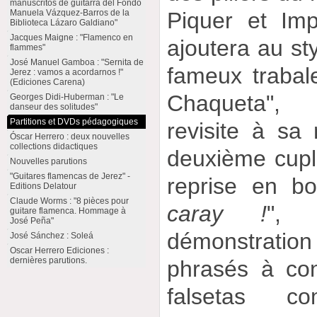
manuscritos de guitarra del Fondo
Piquer et Im
Manuela Vázquez-Barros de la
Biblioteca Lázaro Galdiano"
Jacques Maigne : "Flamenco en
ajoutera au st
flammes"
José Manuel Gamboa : "Sernita de
fameux trabal
Jerez : vamos a acordarnos !"
(Ediciones Carena)
Chaqueta", 
Georges Didi-Huberman : "Le
danseur des solitudes"
Partitions et DVDs pédagogiques
revisite à sa
Óscar Herrero : deux nouvelles
collections didactiques
deuxième cuplé
Nouvelles parutions
"Guitares flamencas de Jerez" -
reprise en b
Editions Delatour
Claude Worms : "8 pièces pour
caray !
", 
guitare flamenca. Hommage à
José Peña"
démonstratio
José Sánchez : Soleá
Oscar Herrero Ediciones :
dernières parutions.
phrasés à co
falsetas 