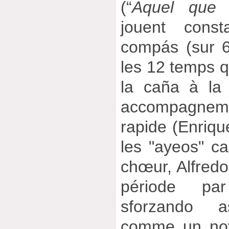
(“
Aquel que 
jouent cons
compás (sur 6
les 12 temps q
la caña à la
accompagne
rapide (Enriqu
les "ayeos" c
chœur, Alfredo
période pa
sforzando a
comme un noy