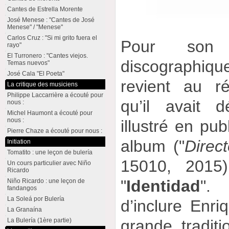
Cantes de Estrella Morente
José Menese : "Cantes de José
Menese" / "Menese"
Carlos Cruz : "Si mi grito fuera el
Pour son 
rayo"
El Turronero : "Cantes viejos.
discographiq
Temas nuevos"
José Cala "El Poeta"
revient au rép
La critique des musiciens
Philippe Laccarrière a écouté pour
qu’il avait 
nous :
Michel Haumont a écouté pour
nous :
illustré en pu
Pierre Chaze a écouté pour nous :
album ("
Direc
Initiation
Tomatito : une leçon de bulería
15010, 2015)
Un cours particulier avec Niño
Ricardo
"
Identidad
". 
Niño Ricardo : une leçon de
fandangos
La Soleá por Bulería
d’inclure Enr
La Granaína
La Bulería (1ère partie)
grande tradit