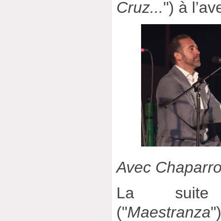
Cruz...
") à l’a
Avec Chaparro
La suite
("
Maestranza
"