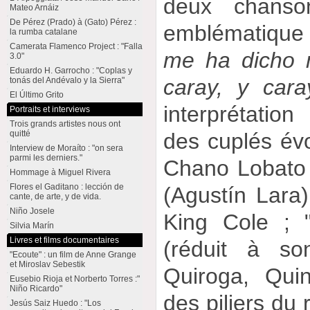
deux chanso
Mateo Arnáiz
De Pérez (Prado) à (Gato) Pérez :
emblématique
la rumba catalane
Camerata Flamenco Project : "Falla
me ha dicho m
3.0"
Eduardo H. Garrocho : "Coplas y
caray, y caray
tonás del Andévalo y la Sierra"
El Último Grito
interprétation
Portraits et interviews
Trois grands artistes nous ont
des cuplés é
quitté
Interview de Moraíto : "on sera
parmi les derniers."
Chano Lobato 
Hommage à Miguel Rivera
Flores el Gaditano : lección de
(Agustín Lara)
cante, de arte, y de vida.
Niño Josele
King Cole ; 
Silvia Marín
Livres et films documentaires
(réduit à so
"Ecoute" : un film de Anne Grange
et Miroslav Sebestik
Quiroga, Quin
Eusebio Rioja et Norberto Torres :"
Niño Ricardo"
des piliers du
Jesús Saiz Huedo : "Los