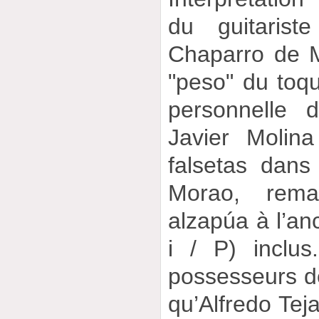
du guitarist
Chaparro de M
"peso" du toqu
personnelle 
Javier Molina
falsetas dans
Morao, remat
alzapúa à l’an
i / P) inclu
possesseurs d
qu’Alfredo Tej