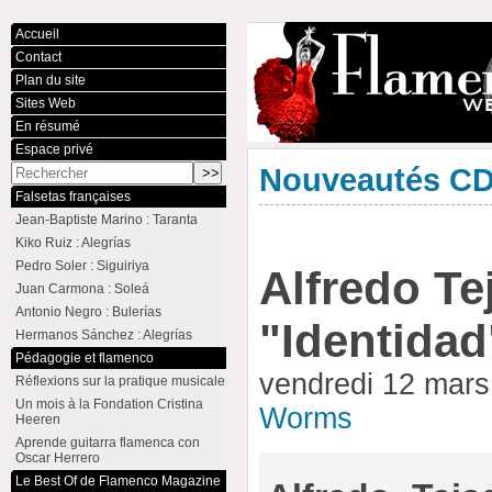
Accueil
Contact
Plan du site
Sites Web
En résumé
Espace privé
Nouveautés C
Falsetas françaises
Jean-Baptiste Marino : Taranta
Kiko Ruiz : Alegrías
Pedro Soler : Siguiriya
Alfredo Te
Juan Carmona : Soleá
Antonio Negro : Bulerías
"Identidad
Hermanos Sánchez : Alegrías
Pédagogie et flamenco
vendredi 12 mar
Réflexions sur la pratique musicale
Un mois à la Fondation Cristina
Worms
Heeren
Aprende guitarra flamenca con
Oscar Herrero
Le Best Of de Flamenco Magazine