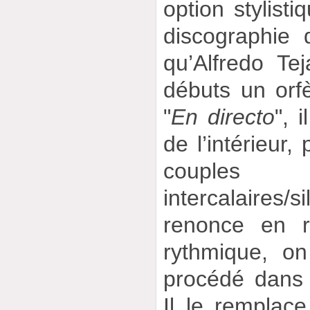
option stylisti
discographie 
qu’Alfredo Te
débuts un orf
"
En directo
", 
de l’intérieur,
coupl
intercalaires/s
renonce en r
rythmique, o
procédé dans
Il le remplac