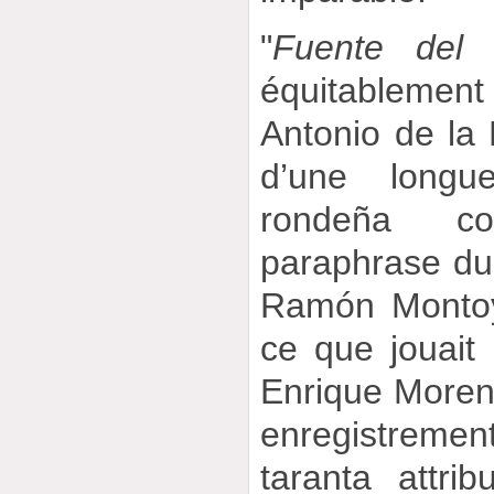
"
Fuente del 
équitablement
Antonio de la 
d’une longue
rondeña c
paraphrase d
Ramón Montoy
ce que jouait
Enrique Moren
enregistreme
taranta attr