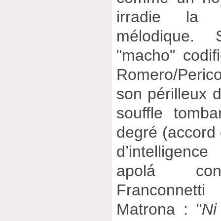
irradie la 
mélodique. 
"macho" codif
Romero/Perico 
son périlleux 
souffle tomb
degré (accord 
d’intelligen
apolá conc
Franconnett
Matrona : "
Ni