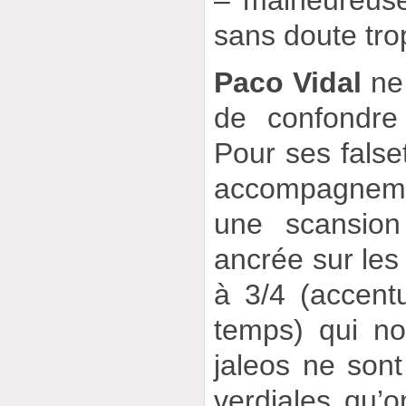
– malheureusem
sans doute tro
Paco Vidal
ne 
de confondre 
Pour ses fals
accompagneme
une scansion
ancrée sur le
à 3/4 (accentu
temps) qui no
jaleos ne sont
verdiales qu’o