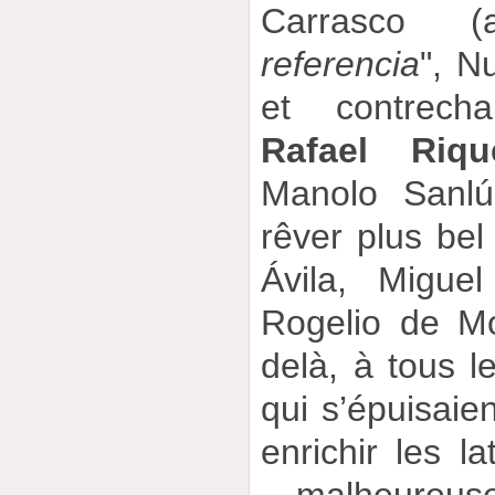
Carrasco (
referencia
", N
et contrecha
Rafael Riqu
Manolo Sanlú
rêver plus b
Ávila, Migue
Rogelio de Mon
delà, à tous 
qui s’épuisaien
enrichir les la