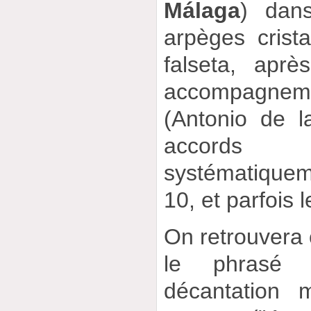
Málaga
) dan
arpèges crista
falseta, apr
accompagneme
(Antonio de l
accord
systématique
10, et parfois l
On retrouvera c
le phrasé 
décantation 