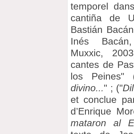
temporel dans 
cantiña de U
Bastián Bacán,
Inés Bacán
Muxxic, 2003
cantes de Pas
los Peines" 
divino...
" ; ("
Di
et conclue pa
d’Enrique Mor
mataron al Es