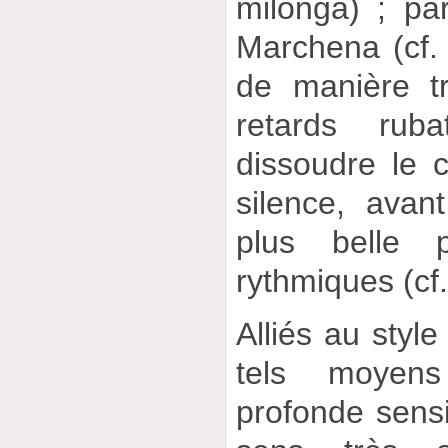
milonga) ; p
Marchena (cf. g
de manière t
retards rub
dissoudre le 
silence, avan
plus belle 
rythmiques (cf.
Alliés au style
tels moyens
profonde sensi