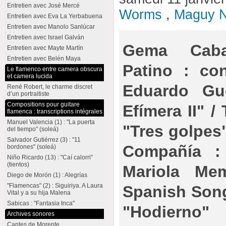
Entretien avec José Mercé
Worms
,
Maguy N
Entretien avec Eva La Yerbabuena
Entretien avec Manolo Sanlúcar
Entretien avec Israel Galván
Gema Caba
Entretien avec Mayte Martín
Entretien avec Belén Maya
Patino : con
Le flamenco entre camera obscura
et camera lucida
Eduardo Gu
René Robert, le charme discret
d’un portraitiste
Compositions pour guitare
Efímera II" /
flamenca : transcriptions intégrales
Manuel Valencia (1) : "La puerta
"Tres golpes
del tiempo" (soleá)
Salvador Gutiérrez (3) : "11
Compañía :
bordones" (soleá)
Niño Ricardo (13) : "Caí calorri"
(tientos)
Mariola Mem
Diego de Morón (1) : Alegrías
"Flamencas" (2) : Siguiriya. A Laura
Spanish Song
Vital y a su hija Malena
Sabicas : "Fantasia Inca"
"Hodierno"
Archives sonores
Cantes de Morente