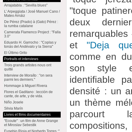
Arrajatabla : "Sevilla blues"
"toque patiner
L’ Arpeggiata / José Manuel Cano /
Mateo Arnáiz
deux dernier
De Pérez (Prado) à (Gato) Pérez :
la rumba catalane
remarquables
Camerata Flamenco Project : "Falla
3.0"
et
"Deja qu
Eduardo H. Garrocho : "Coplas y
tonás del Andévalo y la Sierra"
El Último Grito
comme en duo
Portraits et interviews
son style e
Trois grands artistes nous ont
quitté
Interview de Moraíto : "on sera
identifiable 
parmi les derniers."
Hommage à Miguel Rivera
densité : un ar
Flores el Gaditano : lección de
cante, de arte, y de vida.
un thème mélo
Niño Josele
Silvia Marín
parcourt
Livres et films documentaires
"Ecoute" : un film de Anne Grange
compositions
et Miroslav Sebestik
Eusebio Rioja et Norberto Torres :"