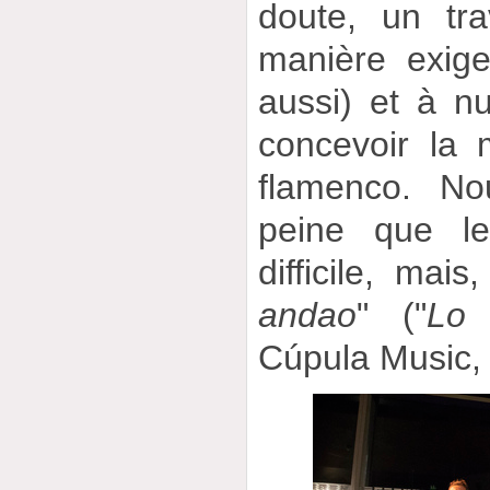
doute, un tr
manière exige
aussi) et à nu
concevoir la 
flamenco. No
peine que l
difficile, mais
andao
" ("
Lo 
Cúpula Music,