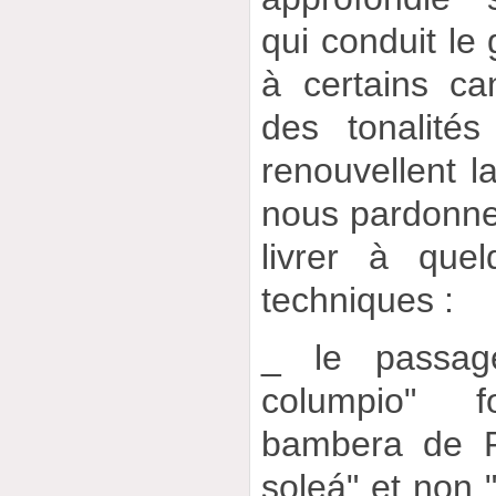
qui conduit le 
à certains c
des tonalités
renouvellent l
nous pardonner
livrer à quel
techniques :
_ le passag
columpio" f
bambera de P
soleá" et non