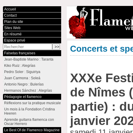
Accueil
Contact
Plan du site
Sites Web
En résumé
Espace privé
Concerts et sp
Falsetas françaises
Jean-Baptiste Marino : Taranta
Kiko Ruiz : Alegrías
Pedro Soler : Siguiriya
XXXe Fest
Juan Carmona : Soleá
Antonio Negro : Bulerías
de Nîmes 
Hermanos Sánchez : Alegrías
Pédagogie et flamenco
partie) : d
Réflexions sur la pratique musicale
Un mois à la Fondation Cristina
Heeren
janvier 20
Aprende guitarra flamenca con
Oscar Herrero
Le Best Of de Flamenco Magazine
samedi 11 janvie