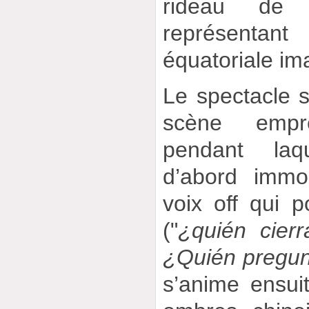
rideau de
représenta
équatoriale ima
Le spectacle 
scène empr
pendant laq
d’abord immo
voix off qui 
("
¿quién cier
¿Quién pregun
s’anime ensui