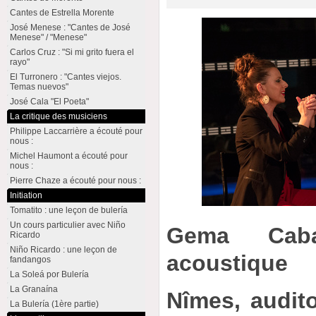
Cantes de Estrella Morente
José Menese : "Cantes de José
Menese" / "Menese"
Carlos Cruz : "Si mi grito fuera el
rayo"
El Turronero : "Cantes viejos.
Temas nuevos"
José Cala "El Poeta"
La critique des musiciens
Philippe Laccarrière a écouté pour
nous :
Michel Haumont a écouté pour
nous :
Pierre Chaze a écouté pour nous :
Initiation
Tomatito : une leçon de bulería
Un cours particulier avec Niño
Gema Cabal
Ricardo
Niño Ricardo : une leçon de
acoustique
fandangos
La Soleá por Bulería
La Granaína
Nîmes, audit
La Bulería (1ère partie)