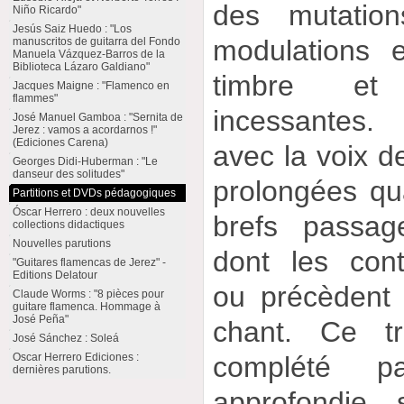
des mutation
Niño Ricardo"
Jesús Saiz Huedo : "Los
modulations 
manuscritos de guitarra del Fondo
Manuela Vázquez-Barros de la
Biblioteca Lázaro Galdiano"
timbre et
Jacques Maigne : "Flamenco en
flammes"
incessantes.
José Manuel Gamboa : "Sernita de
Jerez : vamos a acordarnos !"
(Ediciones Carena)
avec la voix d
Georges Didi-Huberman : "Le
danseur des solitudes"
prolongées qua
Partitions et DVDs pédagogiques
Óscar Herrero : deux nouvelles
brefs passag
collections didactiques
Nouvelles parutions
dont les cont
"Guitares flamencas de Jerez" -
Editions Delatour
ou précèdent 
Claude Worms : "8 pièces pour
guitare flamenca. Hommage à
José Peña"
chant. Ce tr
José Sánchez : Soleá
complété p
Oscar Herrero Ediciones :
dernières parutions.
approfondie s