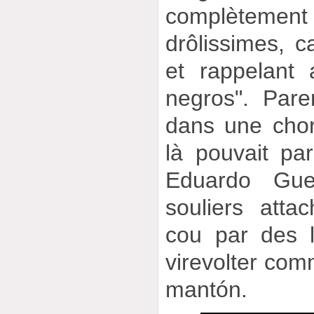
complètem
drôlissimes, 
et rappelant 
negros". Pare
dans une chor
là pouvait par
Eduardo Guer
souliers att
cou par des l
virevolter comm
mantón.