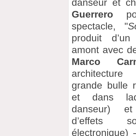
danseur et c
Guerrero
pou
spectacle, "
S
produit d’un
amont avec de
Marco Carn
architectu
grande bulle r
et dans laq
danseur) et
d’effets s
électronique) 