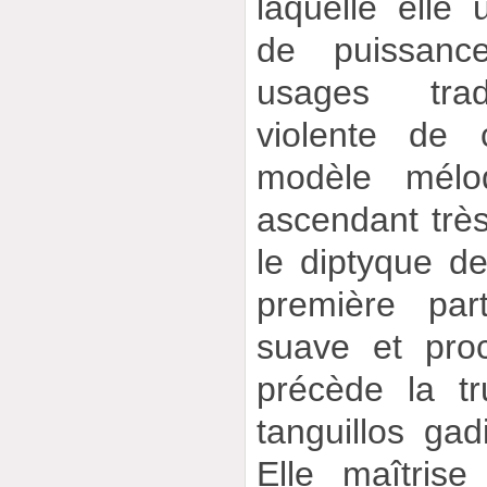
laquelle elle u
de puissanc
usages tradi
violente de 
modèle mélod
ascendant très
le diptyque de
première par
suave et proc
précède la tr
tanguillos ga
Elle maîtris