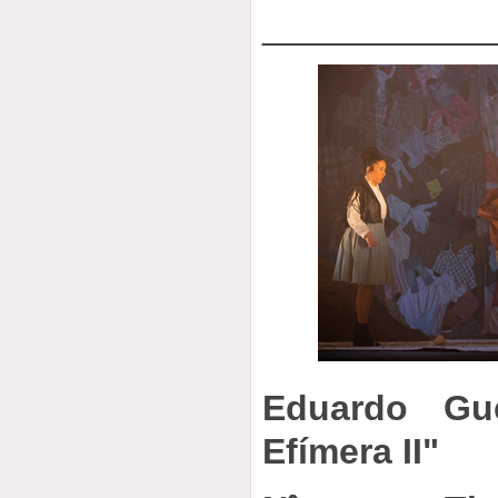
___________
Eduardo Gu
Efímera II"