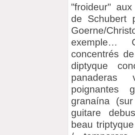
"froideur" aux
de Schubert 
Goerne/Christ
exemple… O
concentrés de
diptyque con
panaderas ve
poignantes 
granaína (su
guitare debu
beau triptyque