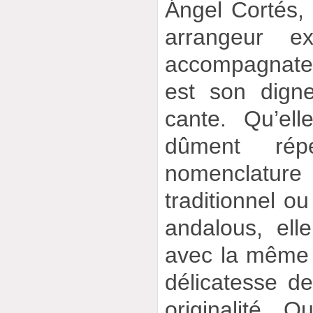
Ángel Cortés, 
arrangeur e
accompagnate
est son dign
cante. Qu’ell
dûment rép
nomenclatu
traditionnel ou
andalous, el
avec la même 
délicatesse d
originalité. 