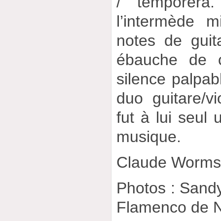
/ temporera.
l’intermède m
notes de gui
ébauche de c
silence palpabl
duo guitare/vi
fut à lui seu
musique.
Claude Worm
Photos : Sandy
Flamenco de 