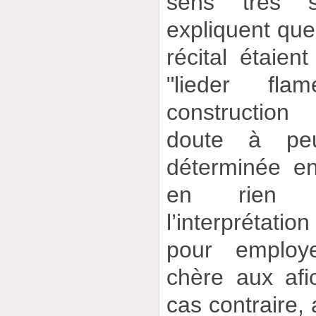
sens très 
expliquent que
récital étaie
"lieder fla
construction
doute à peu
déterminée e
en rien l’
l’interprétatio
pour employ
chère aux afi
cas contraire, 