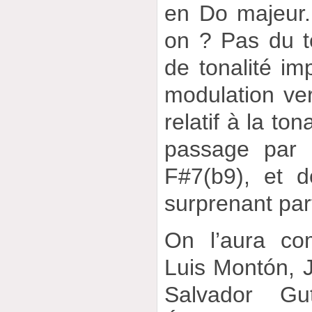
en Do majeur. 
on ? Pas du 
de tonalité im
modulation ve
relatif à la to
passage par
F#7(b9), et d
surprenant par
On l’aura co
Luis Montón, 
Salvador Gu