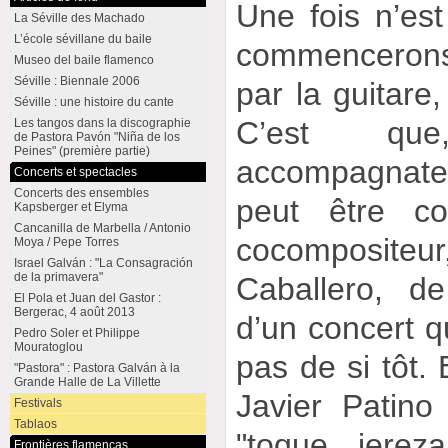
Une fois n’es
La Séville des Machado
L’école sévillane du baile
commenceron
Museo del baile flamenco
Séville : Biennale 2006
par la guitare,
Séville : une histoire du cante
C’est qu
Les tangos dans la discographie
de Pastora Pavón "Niña de los
Peines" (première partie)
accompagnate
Concerts et spectacles
Concerts des ensembles
peut être c
Kapsberger et Elyma
Cancanilla de Marbella / Antonio
cocomposit
Moya / Pepe Torres
Israel Galván : "La Consagración
de la primavera"
Caballero, d
El Pola et Juan del Gastor :
Bergerac, 4 août 2013
d’un concert q
Pedro Soler et Philippe
Mouratoglou
pas de si tôt.
"Pastora" : Pastora Galván à la
Grande Halle de La Villette
Javier Patino
Festivals
Tablaos
"toque jerez
Frontières flamencas