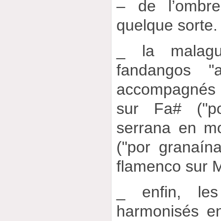
– de l’ombre
quelque sorte.
_ la malag
fandangos "a
accompagnés
sur Fa# ("po
serrana en m
("por granaín
flamenco sur M
_ enfin, les
harmonisés e