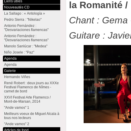
Liens utiles
la Romanité /
Nouveautés CD
La Sallago : « Antología »
Chant : Gema 
Pedro Sierra : "Nikelao"
Antonio Fernández :
"Desvariaciones flamencas"
Guitare : Javie
Antonio Fernández :
"Desvariaciones flamencas"
Manolo Sanlúcar : "Medea"
Niño Josele : "Paz"
Agenda
Agenda
Galerie
Hernando Viñes
René Robert : deux jours au XXXe
Festival Flamenco de Nîmes -
carnet de bord
XXVI Festival Arte Flamenco /
Mont-de-Marsan, 2014
"Ande vamos" 1
Meilleurs voeux de Miguel Alcala à
tous nos lecteurs
"Ande vamos" 2
Articles de fond