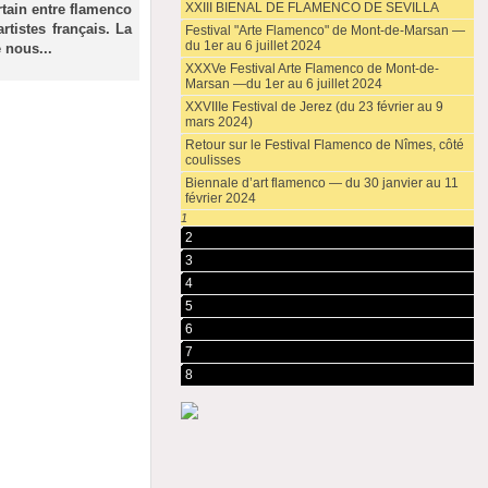
XXIII BIENAL DE FLAMENCO DE SEVILLA
rtain entre flamenco
rtistes français. La
Festival "Arte Flamenco" de Mont-de-Marsan —
du 1er au 6 juillet 2024
 nous...
XXXVe Festival Arte Flamenco de Mont-de-
Marsan —du 1er au 6 juillet 2024
XXVIIIe Festival de Jerez (du 23 février au 9
mars 2024)
Retour sur le Festival Flamenco de Nîmes, côté
coulisses
Biennale d’art flamenco — du 30 janvier au 11
février 2024
1
2
3
4
5
6
7
8