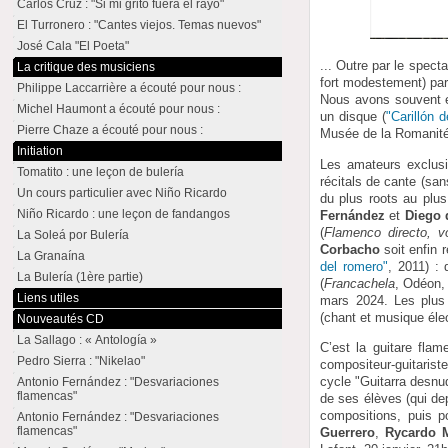
Carlos Cruz : "Si mi grito fuera el rayo"
El Turronero : "Cantes viejos. Temas nuevos"
José Cala "El Poeta"
... Outre par le spect
La critique des musiciens
fort modestement) par 
Philippe Laccarrière a écouté pour nous :
Nous avons souvent e
Michel Haumont a écouté pour nous :
un disque (
"Carillón d
Pierre Chaze a écouté pour nous :
Musée de la Romanité,
Initiation
Les amateurs exclusi
Tomatito : une leçon de bulería
récitals de cante (san
Un cours particulier avec Niño Ricardo
du plus roots au plu
Niño Ricardo : une leçon de fandangos
Fernández
et
Diego 
(
Flamenco directo, v
La Soleá por Bulería
Corbacho
soit enfin r
La Granaína
del romero"
, 2011) : 
La Bulería (1ère partie)
(
Francachela
, Odéon, 
Liens utiles
mars 2024. Les plus
(chant et musique élec
Nouveautés CD
La Sallago : « Antología »
C’est la guitare fla
Pedro Sierra : "Nikelao"
compositeur-guitarist
cycle "Guitarra desnud
Antonio Fernández : "Desvariaciones
flamencas"
de ses élèves (qui dep
compositions, puis p
Antonio Fernández : "Desvariaciones
flamencas"
Guerrero
,
Rycardo 