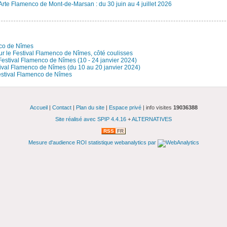
Arte Flamenco de Mont-de-Marsan : du 30 juin au 4 juillet 2026
nco de Nîmes
ur le Festival Flamenco de Nîmes, côté coulisses
estival Flamenco de Nîmes (10 - 24 janvier 2024)
ival Flamenco de Nîmes (du 10 au 20 janvier 2024)
estival Flamenco de Nîmes
Accueil
|
Contact
|
Plan du site
|
Espace privé
| info visites
19036388
Site réalisé avec SPIP 4.4.16
+
ALTERNATIVES
RSS
FR
Mesure d'audience ROI statistique webanalytics par