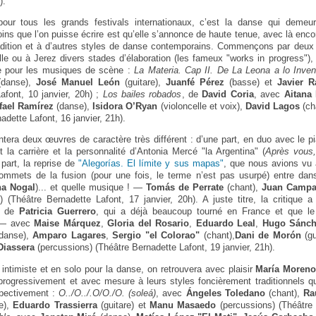
).
ur tous les grands festivals internationaux, c’est la danse qui demeure
ns que l’on puisse écrire est qu’elle s’annonce de haute tenue, avec là enc
radition et à d’autres styles de danse contemporains. Commençons par deux
le ou à Jerez divers stades d’élaboration (les fameux "works in progress"),
e pour les musiques de scène :
La Materia. Cap II. De La Leona a lo Inven
danse),
José Manuel León
(guitare),
Juanfé Pérez
(basse) et
Javier 
afont, 10 janvier, 20h) ;
Los bailes robados
, de
David Coria
, avec
Aitana
fael Ramírez
(danse),
Isidora O’Ryan
(violoncelle et voix),
David Lagos
(ch
nadette Lafont, 16 janvier, 21h).
tera deux œuvres de caractère très différent : d’une part, en duo avec le p
 la carrière et la personnalité d’Antonia Mercé "la Argentina" (
Après vous
 part, la reprise de
"Alegorías. El límite y sus mapas"
, que nous avions vu à
sommets de la fusion (pour une fois, le terme n’est pas usurpé) entre da
na Nogal
)... et quelle musique ! —
Tomás de Perrate
(chant),
Juan Campa
 (Théâtre Bernadette Lafont, 17 janvier, 20h). A juste titre, la critique
de
Patricia Guerrero
, qui a déjà beaucoup tourné en France et que le
r — avec
Maise Márquez
,
Gloria del Rosario
,
Eduardo Leal
,
Hugo Sánc
danse),
Amparo Lagares
,
Sergio "el Colorao"
(chant),
Dani de Morón
(gu
Diassera
(percussions) (Théâtre Bernadette Lafont, 19 janvier, 21h).
 intimiste et en solo pour la danse, on retrouvera avec plaisir
María Moren
e progressivement et avec mesure à leurs styles foncièrement traditionnels 
pectivement :
O../O../.O/O./O. (soleá)
, avec
Ángeles Toledano
(chant),
Ra
e),
Eduardo Trassierra
(guitare) et
Manu Masaedo
(percussions) (Théâtre 