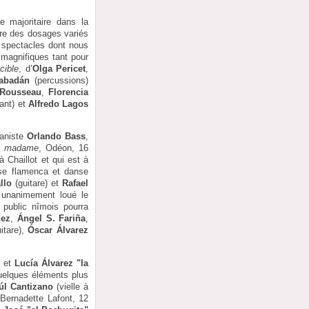
 majoritaire dans la
ore des dosages variés
 spectacles dont nous
 magnifiques tant pour
cible
, d’
Olga Pericet
,
Rabadán
(percussions)
 Rousseau
,
Florencia
ant) et
Alfredo Lagos
ianiste
Orlando Bass
,
, madame
, Odéon, 16
 Chaillot et qui est à
nse flamenca et danse
llo
(guitare) et
Rafael
 a unanimement loué le
 public nîmois pourra
hez
,
Ángel S. Fariña
,
itare),
Óscar Álvarez
o
et
Lucía Álvarez "la
quelques éléments plus
úl Cantizano
(vielle à
Bernadette Lafont, 12