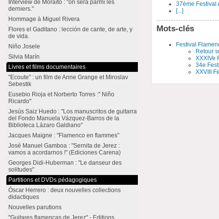
Interview de Moraíto : "on sera parmi les
37ème Festival 
derniers."
[...]
Hommage à Miguel Rivera
Mots-clés
Flores el Gaditano : lección de cante, de arte, y
de vida.
Festival Flame
Niño Josele
Retour s
Silvia Marín
XXXIVe F
34e Fest
Livres et films documentaires
XXVIII F
"Ecoute" : un film de Anne Grange et Miroslav
Sebestik
Eusebio Rioja et Norberto Torres :" Niño
Ricardo"
Jesús Saiz Huedo : "Los manuscritos de guitarra
del Fondo Manuela Vázquez-Barros de la
Biblioteca Lázaro Galdiano"
Jacques Maigne : "Flamenco en flammes"
José Manuel Gamboa : "Sernita de Jerez :
vamos a acordarnos !" (Ediciones Carena)
Georges Didi-Huberman : "Le danseur des
solitudes"
Partitions et DVDs pédagogiques
Óscar Herrero : deux nouvelles collections
didactiques
Nouvelles parutions
"Guitares flamencas de Jerez" - Editions