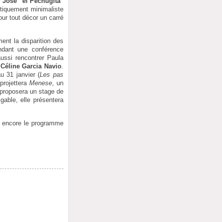
,
José "el Pechugita"
stiquement minimaliste
ur tout décor un carré
ent la disparition des
dant une conférence
aussi rencontrer Paula
r
Céline Garcia Navio
.
 31 janvier (
Les pas
 projettera
Menese
, un
 proposera un stage de
gable, elle présentera
s encore le programme