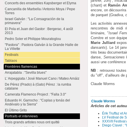
janvier, 20h) ;
Insacia
Concerts des ensembles Kapsberger et Elyma
(chant) et
Ramón Am
Cancanilla de Marbella / Antonio Moya / Pepe
encore, on découvrir
Torres
de parquet (
Gradiva, 
Israel Galván : "La Consagración de la
primavera"
Les activités annexes
rencontres de midi r
El Pola et Juan del Gastor : Bergerac, 4 août
liminaire, "
Israel Fer
2013
Comitre et son équip
Pedro Soler et Philippe Mouratoglou
Marie Julliard
expose
"Pastora" : Pastora Galván à la Grande Halle de
dansants
). Le 14 jan
La Villette
très beau documentair
Festivals
danse,
Sensaciones 
Tablaos
aussi une conférence
Frontières flamencas
NB
: retrouvez toute
Arrajatabla : "Sevilla blues"
du "off", d’ailleurs de 
L’ Arpeggiata / José Manuel Cano / Mateo Arnáiz
Claude Worms
De Pérez (Prado) à (Gato) Pérez : la rumba
catalane
Camerata Flamenco Project : "Falla 3.0"
Eduardo H. Garrocho : "Coplas y tonás del
Claude Worms
Andévalo y la Sierra"
Articles de cet auteu
El Último Grito
Érik Truffaz et 
Portraits et interviews
LV Festival de S
XXXVII Festival
Trois grands artistes nous ont quitté
Diego Clavel : "