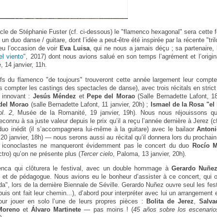
acle de Stéphanie Fuster (cf. ci-dessous) le "flamenco hexagonal" sera cette 
un duo danse / guitare, dont l’idée a peut-être été inspirée par la récente "tri
u l’occasion de voir
Eva Luisa
, qui ne nous a jamais déçu ; sa partenaire,
el viento"
, 2017) dont nous avions salué en son temps l’agrément et l’origi
 14 janvier, 11h.
fs du flamenco "de toujours" trouveront cette année largement leur compt
s compter les castings des spectacles de danse), avec trois récitals en stric
s innovant :
Jesús Méndez
et
Pepe del Morao
(Salle Bernadette Lafont, 18
del Morao
(salle Bernadette Lafont, 11 janvier, 20h) ;
Ismael de la Rosa "el
ol. 2
, Musée de la Romanité, 19 janvier, 19h). Nous nous réjouissons 
econnu à sa juste valeur depuis le prix qu’il a reçu l’année dernière à Jerez (
duo inédit (il s’accompagnera lui-même à la guitare) avec le bailaor
Antoni
20 janvier, 18h) — nous serons aussi au récital qu’il donnera lors du prochain 
 iconoclastes ne manqueront évidemment pas le concert du duo
Rocío 
tro) qu’on ne présente plus (
Tercer cielo
, Paloma, 13 janvier, 20h).
menca qui clôturera le festival, avec un double hommage à
Gerardo Nuñe
e et de pédagogue. Nous avions eu le bonheur d’assister à ce concert, qui 
a", lors de la dernière Biennale de Séville. Gerardo Nuñez ouvre seul les festi
uis ont fait leur chemin...), d’abord pour interpréter avec lui un arrangement
our jouer en solo l’une de leurs propres pièces :
Bolita de Jerez
,
Salva
Moreno
et
Álvaro Martinete
— pas moins ! (
45 años sobre los escenario