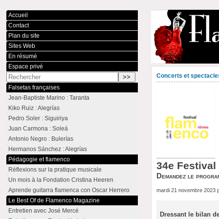
Accueil
Contact
Plan du site
Sites Web
En résumé
Espace privé
Concerts et spectacle
Falsetas françaises
Jean-Baptiste Marino : Taranta
Kiko Ruiz : Alegrías
Pedro Soler : Siguiriya
Juan Carmona : Soleá
Antonio Negro : Bulerías
Hermanos Sánchez : Alegrías
Pédagogie et flamenco
34e Festival
Réflexions sur la pratique musicale
Demandez le progra
Un mois à la Fondation Cristina Heeren
Aprende guitarra flamenca con Oscar Herrero
mardi 21 novembre 2023 
Le Best Of de Flamenco Magazine
Entretien avec José Mercé
Dressant le bilan de