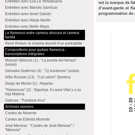
Entretien avec Eva La Yerbabuena
est la marque de f
Entretien avec Manolo Sanlúcar
d’avant-garde et fl
programmation de ce
Entretien avec Israel Galván
Entretien avec Mayte Martín
Entretien avec Belén Maya
Le flamenco entre camera obscura et camera
lucida
René Robert, le charme discret d’un portraitiste
Compositions pour guitare flamenca :
transcriptions intégrales
Manuel Valencia (1) : "La puerta del tiempo"
(soleá)
Salvador Gutiérrez (3) : "11 bordones" (soleá)
Niño Ricardo (13) : "Caí calorri" (tientos)
Diego de Morón (1) : Alegrías
"Flamencas" (2) : Siguiriya. A Laura Vital y a su
hija Malena
Sabicas : "Fantasia Inca"
Archives sonores
Cantes de Morente
Cantes de Estrella Morente
José Menese : "Cantes de José Menese" /
"Menese"