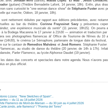
ble
, avec
Jonatan Miró
(danse),
Matías López "El Mati"
,
Jesús Corbacho
ador
(guitare) (Théâtre Bernadette Lafont, 14 janvier, 18h). Enfin, plus dra
a non sans curiosité le "one woman dance show" de
Stéphanie Fuster
avec po
celle qui marche
, Odéon, 18 janvier, 18h).
 sont nettement réduites par rapport aux éditions précédentes, avec notamm
ituelles au bar du théâtre.
Corinne Frayssinet Savy
y présentera cepen
nández, une expérience musicale du sentir
" (11 janvier, 18h15). On pourra 
e à la Bodega Macarena le 17 janvier à 21h30 — animation et traduction pa
ra ses photographies flamencas àl’ Office de Tourisme de Nîmes du 10 au
vier (14h30), le cinéma Le Sémaphore, partenaire de longue date du festival,
e sur le cantaor de
Remedios Malvárez
et
José Romero
. Stéphanie Fuster
Flamencas
, au studio de danse du théâtre (20 janvier, de 14h à 17h). Infati
 dansée,
Parler Flamenco
, au lycée Alphonse Daudet (19 janvier).
s les dates das concerts et spectacles dans notre agenda. Nous n’avons pa
plus en plus officiel.
r
Antonio Lizana : "New Sketches of Spain"...
aintes — du 11 au 18 juillet 2026
 Arte Flamenco de Mont-de-Marsan — du 30 juin au 4 juillet 2026
Cante jondo, arte flamenco" / "Poema del Toreo"