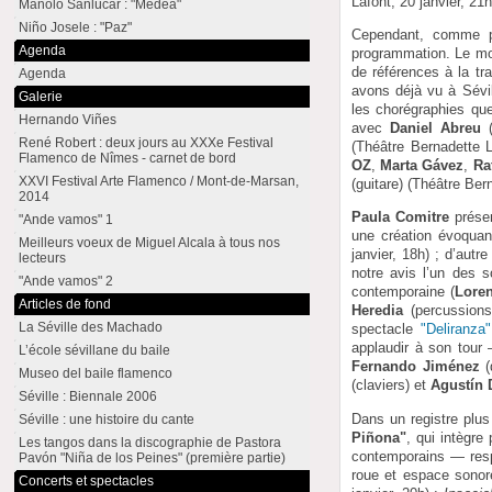
Lafont, 20 janvier, 21h
Manolo Sanlúcar : "Medea"
Niño Josele : "Paz"
Cependant, comme po
Agenda
programmation. Le moi
de références à la t
Agenda
avons déjà vu à Sévil
Galerie
les chorégraphies qu
Hernando Viñes
avec
Daniel Abreu
(
René Robert : deux jours au XXXe Festival
(Théâtre Bernadette L
Flamenco de Nîmes - carnet de bord
OZ
,
Marta Gávez
,
Ra
XXVI Festival Arte Flamenco / Mont-de-Marsan,
(guitare) (Théâtre Ber
2014
Paula Comitre
présen
"Ande vamos" 1
une création évoquant
Meilleurs voeux de Miguel Alcala à tous nos
janvier, 18h) ; d’autre
lecteurs
notre avis l’un des 
"Ande vamos" 2
contemporaine (
Lore
Articles de fond
Heredia
(percussions)
La Séville des Machado
spectacle
"Deliranza"
applaudir à son tou
L’école sévillane du baile
Fernando Jiménez
(
Museo del baile flamenco
(claviers) et
Agustín 
Séville : Biennale 2006
Dans un registre plus
Séville : une histoire du cante
Piñona"
, qui intègr
Les tangos dans la discographie de Pastora
contemporains — res
Pavón "Niña de los Peines" (première partie)
roue et espace sonor
Concerts et spectacles