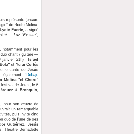
fois représenté (encore
logie" de Rocío Molina.
Lydie Fuerte
, a signé
nalité —
Luz "Ex situ"
,
e, notamment pour les
t duo chant / guitare —
 janvier, 21h) ;
Israel
 Bola"
et
Yerai Cortés
que le cante de
Jesús
cf. également :
"Debajo
o Molina "el Choro"
festival de Jerez, le 6
Márquez
&
Bronquio
,
z
, pour son œuvre de
ouvrait un remarquable
vités, puis invite cinq
 en duo de l’une de ses
dor Gutiérrez
,
Jesús
s
, Théâtre Bernadette