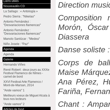
Liens utiles
Direction musi
Nouveautés CD
La Sallago : « Antología »
Composition 
Pedro Sierra : "Nikelao"
Antonio Fernández :
Morón, Óscar
"Desvariaciones flamencas"
Antonio Fernández :
"Desvariaciones flamencas"
Diassera
Manolo Sanlúcar : "Medea"
Niño Josele : "Paz"
Danse soliste 
Agenda
Agenda
Galerie
Corps de ball
Hernando Viñes
Maise Márquez,
René Robert : deux jours au XXXe
Festival Flamenco de Nîmes -
carnet de bord
Ana Pérez, H
XXVI Festival Arte Flamenco /
Mont-de-Marsan, 2014
Fariña, Ferna
"Ande vamos" 1
Meilleurs voeux de Miguel Alcala à
tous nos lecteurs
Chant : Ampar
"Ande vamos" 2
Articles de fond