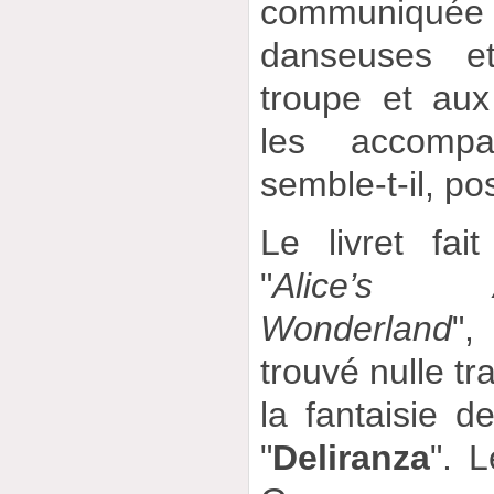
communiquée 
danseuses e
troupe et aux
les accompa
semble-t-il, p
Le livret fai
"
Alice’s 
Wonderland
",
trouvé nulle tr
la fantaisie d
"
Deliranza
". 