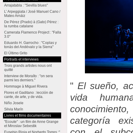
Arrajatabla : "Sevilla blues"
L’ Arpeggiata / José Manuel Cano /
Mateo Arnáiz
De Pérez (Prado) à (Gato) Pérez :
la rumba catalane
Camerata Flamenco Project : "Falla
3.0"
Eduardo H. Garrocho : "Coplas y
tonás del Andévalo y la Sierra"
El Último Grito
Portraits et interviews
Trois grands artistes nous ont
quitté
Interview de Moraíto : "on sera
parmi les derniers."
"
El sueño, ac
Hommage à Miguel Rivera
Flores el Gaditano : lección de
vida human
cante, de arte, y de vida.
Niño Josele
conocimiento
Silvia Marín
Livres et films documentaires
categoría exi
"Ecoute" : un film de Anne Grange
et Miroslav Sebestik
con el subc
Eusebio Rioja et Norberto Torres :"