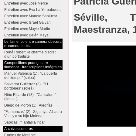
Patricia Guer
Entretien avec José Mercé
Entretien avec Eva La Yerbabuena
Séville,
Entretien avec Manolo Sanlúcar
Entretien avec Israel Galván
Maestranza, 
Entretien avec Mayte Martín
Entretien avec Belén Maya
Le flamenco entre camera obscura
et camera lucida
René Robert, le charme discret
d’un portraitiste
Compositions pour guitare
flamenca : transcriptions intégrales
Manuel Valencia (1) : "La puerta
del tiempo" (soleá)
Salvador Gutiérrez (3) : "11
bordones" (soleá)
Niño Ricardo (13) : "Caí calorri"
(tientos)
Diego de Morón (1) : Alegrías
"Flamencas" (2) : Siguiriya. A Laura
Vital y a su hija Malena
Sabicas : "Fantasia Inca"
Archives sonores
Cantes de Morente