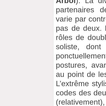
Árbol
). La di
partenaires d
varie par cont
pas de deux. 
rôles de doub
soliste, dont
ponctuelleme
postures, avan
au point de le
L’extrême styli
codes des deux
(relativeme