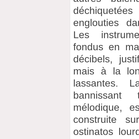
déchiqueté
englouties d
Les instrum
fondus en mas
décibels, just
mais à la lo
lassantes. L
bannissant 
mélodique, e
construite s
ostinatos lou