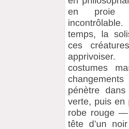
en philosopha
en proie à
incontrôlabl
temps, la soli
ces créature
apprivoise
costumes mar
changements 
pénètre dans
verte, puis en 
robe rouge —
tête d’un noi