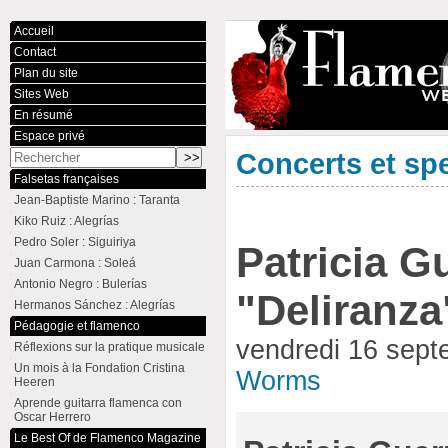
Accueil
Contact
Plan du site
Sites Web
En résumé
Espace privé
Concerts et sp
Falsetas françaises
Jean-Baptiste Marino : Taranta
Kiko Ruiz : Alegrías
Pedro Soler : Siguiriya
Patricia G
Juan Carmona : Soleá
Antonio Negro : Bulerías
"Deliranza
Hermanos Sánchez : Alegrías
Pédagogie et flamenco
vendredi 16 sep
Réflexions sur la pratique musicale
Un mois à la Fondation Cristina
Worms
Heeren
Aprende guitarra flamenca con
Oscar Herrero
Le Best Of de Flamenco Magazine