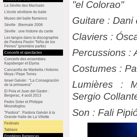
"el Colorao"
La Séville des Machado
L’école sévillane du baile
Guitare : Dani
Museo del baile flamenco
Séville : Biennale 2006
Séville : une histoire du cante
Claviers : Ósca
Les tangos dans la discographie
de Pastora Pavón "Niña de los
Peines" (première partie)
Percussions : 
Concerts et spectacles
Concerts des ensembles
Kapsberger et Elyma
Costumes : Pa
Cancanilla de Marbella / Antonio
Moya / Pepe Torres
Israel Galván : "La Consagración
Lumières : 
de la primavera"
El Pola et Juan del Gastor :
Sergio Collant
Bergerac, 4 août 2013
Pedro Soler et Philippe
Mouratoglou
Son : Fali Pipi
"Pastora" : Pastora Galván à la
Grande Halle de La Villette
Festivals
Tablaos
Frontières flamencas