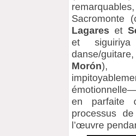
remarquabl
Sacromonte (
Lagares
et
S
et siguiriy
danse/guita
Morón
), 
impitoyableme
émotionnelle— 
en parfaite 
processus de
l’œuvre pendan