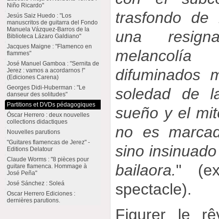
Niño Ricardo"
trasfondo de
Jesús Saiz Huedo : "Los
manuscritos de guitarra del Fondo
Manuela Vázquez-Barros de la
una resign
Biblioteca Lázaro Galdiano"
Jacques Maigne : "Flamenco en
melancolía
flammes"
José Manuel Gamboa : "Sernita de
difuminados m
Jerez : vamos a acordarnos !"
(Ediciones Carena)
Georges Didi-Huberman : "Le
soledad de l
danseur des solitudes"
Partitions et DVDs pédagogiques
sueño y el mi
Óscar Herrero : deux nouvelles
collections didactiques
no es marcad
Nouvelles parutions
"Guitares flamencas de Jerez" -
sino insinuado 
Editions Delatour
Claude Worms : "8 pièces pour
bailaora.
" (ex
guitare flamenca. Hommage à
José Peña"
José Sánchez : Soleá
spectacle).
Oscar Herrero Ediciones :
dernières parutions.
Figurer le r