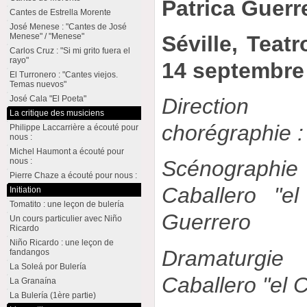
Patrica Guerr
Cantes de Estrella Morente
José Menese : "Cantes de José
Séville, Teat
Menese" / "Menese"
Carlos Cruz : "Si mi grito fuera el
rayo"
14 septembre
El Turronero : "Cantes viejos.
Temas nuevos"
José Cala "El Poeta"
Direction
La critique des musiciens
chorégraphie :
Philippe Laccarrière a écouté pour
nous :
Michel Haumont a écouté pour
nous :
Scénographi
Pierre Chaze a écouté pour nous :
Caballero "el
Initiation
Tomatito : une leçon de bulería
Guerrero
Un cours particulier avec Niño
Ricardo
Niño Ricardo : une leçon de
Dramaturgi
fandangos
La Soleá por Bulería
Caballero "el 
La Granaína
La Bulería (1ère partie)