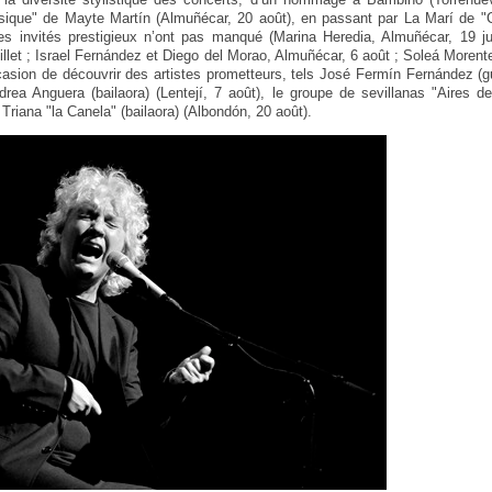
assique" de Mayte Martín (Almuñécar, 20 août), en passant par La Marí de 
es invités prestigieux n’ont pas manqué (Marina Heredia, Almuñécar, 19 ju
uillet ; Israel Fernández et Diego del Morao, Almuñécar, 6 août ; Soleá Morent
casion de découvrir des artistes prometteurs, tels José Fermín Fernández (gu
drea Anguera (bailaora) (Lentejí, 7 août), le groupe de sevillanas "Aires d
 Triana "la Canela" (bailaora) (Albondón, 20 août).