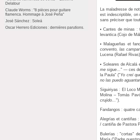
Delatour
La maladresse de not
Claude Worms : "8 pièces pour guitare
est indescriptible, o
flamenca. Hommage à José Peña"
sans préciser que tout 
José Sánchez : Soleá
Oscar Herrero Ediciones : dernières parutions.
• Cantes de minas : t
levantica (Cojo de Má
• Malagueñas et fan
convento, las camp
Lucena (Rafael Rivas)
• Soleares de Alcalá e
me sigue…
" — ces de
la Paula" ("
Yo creí qu
no las puedo aguant
Siguiriyas : El Loco 
Molina – Tomás Pavó
crujido…
").
Fandangos : quatre ca
Alegrías et cantiñas :
/ cantiña de Pastora 
Bulerías : "cortas" d
María ("
Padre nuestro