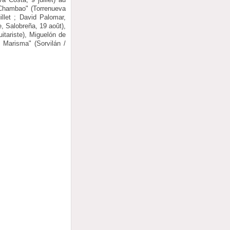
"Chambao" (Torrenueva
illet ; David Palomar,
e, Salobreña, 19 août),
itariste), Miguelón de
e Marisma" (Sorvilán /