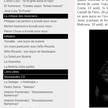
Carlos Cruz : "Si mi grito fuera el rayo"
récital de cante "cl
El Turronero : "Cantes viejos. Temas nuevos"
Costa, 13 août). Si l
José Cala "El Poeta"
Castell de Ferro, 29 j
on aura aussi eu l’oc
La critique des musiciens
Jerez (cantaor) et An
Philippe Laccarrière a écouté pour nous :
Melicena, 19 août), et
Michel Haumont a écouté pour nous :
Pierre Chaze a écouté pour nous :
Initiation
Tomatito : une leçon de bulería
Un cours particulier avec Niño Ricardo
Niño Ricardo : une leçon de fandangos
La Soleá por Bulería
La Granaína
La Bulería (1ère partie)
Liens utiles
Nouveautés CD
La Sallago : « Antología »
Pedro Sierra : "Nikelao"
Antonio Fernández : "Desvariaciones
flamencas"
Antonio Fernández : "Desvariaciones
flamencas"