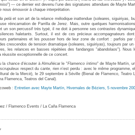
miso
") — ce dernier est devenu l’une des signatures attendues de Mayte Mar
de nous émouvoir à chaque interprétation.
da pelá
et son art de la relance mélodique inattendue (soleares, siguiriyas, bu
use réincarnation de Parrilla de Jerez. Mais, outre quelques harmonisation
et un son percussif très typé, il ne doit à personne ses contrastes dynamiq
silences haletants. Surtout, il est de ces précieux accompagnateurs don
leurs partenaires et les pousser hors de leur zone de confort : parfois par
r des crescendos de tension dramatique (soleares, siguiriyas), toujours par 
tres, les relances en basses répétées des fandangos "abandolaos"). Nous
a réussite exceptionnelle de ce concert.
 la chance d’écouter à Almuñécar le "
Flamenco íntimo
" de Mayte Martín, u
de scrupuleux respect du cante, rien n’est perdu : avec le même programme, el
tural de la Mercè), le 29 septembre à Séville (Bienal de Flamenco, Teatro 
ma Flamenca, Teatros del Canal).
ncoweb :
Entretien avec Mayte Martín, Hivernales de Béziers, 5 novembre 20
uez / Flamenco Events / La Caña Flamenca
r