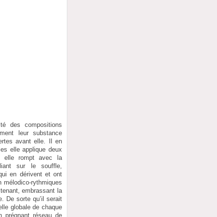
ité des compositions
ement leur substance
rtes avant elle. Il en
les elle applique deux
, elle rompt avec la
iant sur le souffle,
ui en dérivent et ont
on mélodico-rythmiques
 tenant, embrassant la
. De sorte qu’il serait
elle globale de chaque
un prégnant réseau de