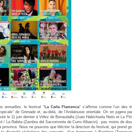
s annuelles, le festival "
La Caña Flamenca
" s’affirme comme l’un des 
ropicale" de Grenade et, au-delà, de l’Andalousie orientale. On en jugera p
uté le 11 juin dernier à Vélez de Benaudalla (Juan Habichuela Nieto et La Piti
ol / La Rabita (Zambra del Sacromonte de Curro Albaicin) : pas moins de dou
a province. Nous ne pouvons que féliciter la direction du festival, qui prend gr
 la diversité stylistique des concerts, d’un hommage à Bambino (Torrenuev