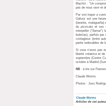
Machín : "
Un compro
pas de nous ravir et 
Par son
toque a cuer
Gálvez est une heure
(taranta, malagueña) 
du pizzicato et ses 
interpeller ("
llamar
") 
bulerías), parfois pa
contagieux (entre au
partie redevables de l
Si vous n’avez pas eu
liberté créatrice et 
septembre (Centre Cul
octobre à Madrid (Su
NB
: à lire sur Flame
Claude Worms
Photos : Joss Rodríg
Claude Worms
Articles de cet auteu