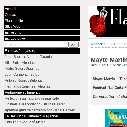
Accueil
Contact
Plan du site
Sites Web
En résumé
Espace privé
Concerts et spectacle
Falsetas françaises
Jean-Baptiste Marino : Taranta
Mayte Martín
Kiko Ruiz : Alegrías
lundi 22 août 2022 par
Cl
Pedro Soler : Siguiriya
Juan Carmona : Soleá
Mayte Martín : "Fl
Antonio Negro : Bulerías
Hermanos Sánchez : Alegrías
Festival "La Caña 
Pédagogie et flamenco
Composition et chan
Réflexions sur la pratique musicale
Un mois à la Fondation Cristina Heeren
Aprende guitarra flamenca con Oscar Herrero
Le Best Of de Flamenco Magazine
Entretien avec José Mercé