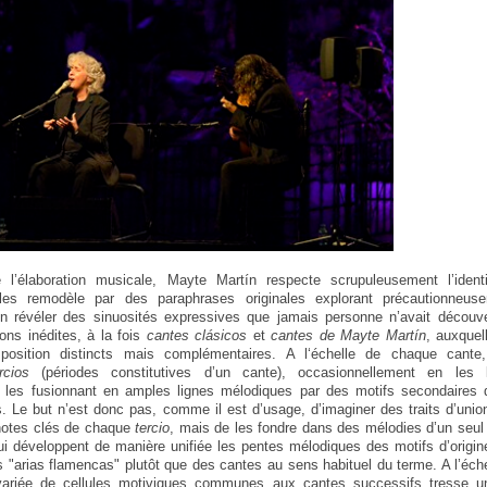
l’élaboration musicale, Mayte Martín respecte scrupuleusement l’ident
s les remodèle par des paraphrases originales explorant précautionneus
 en révéler des sinuosités expressives que jamais personne n’avait découve
ons inédites, à la fois
cantes clásicos
et
cantes de Mayte Martín
, auxquel
osition distincts mais complémentaires. A l‘échelle de chaque cante
rcios
(périodes constitutives d’un cante), occasionnellement en les l
les fusionnant en amples lignes mélodiques par des motifs secondaires q
ns. Le but n’est donc pas, comme il est d’usage, d’imaginer des traits d’uni
 notes clés de chaque
tercio
, mais de les fondre dans des mélodies d’un seul
qui développent de manière unifiée les pentes mélodiques des motifs d’origine
s "arias flamencas" plutôt que des cantes au sens habituel du terme. A l’éch
n variée de cellules motiviques communes aux cantes successifs tresse 