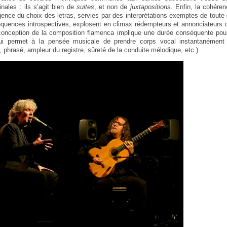
nales : ils s’agit bien de
suites
, et non de
juxtapositions
. Enfin, la cohére
ligence du choix des letras, servies par des interprétations exemptes de toute
équences introspectives, explosent en climax rédempteurs et annonciateurs 
 conception de la composition flamenca implique une durée conséquente pou
qui permet à la pensée musicale de prendre corps vocal instantanément (
 phrasé, ampleur du registre, sûreté de la conduite mélodique, etc.).