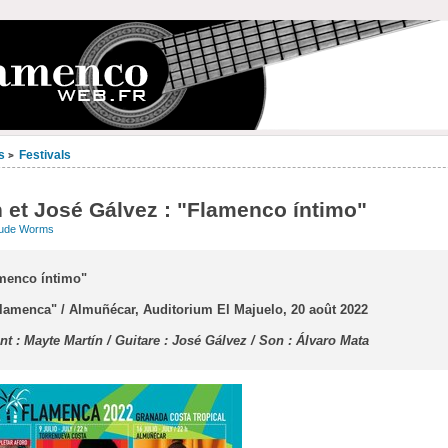
s
Festivals
>
 et José Gálvez : "Flamenco íntimo"
aude Worms
amenco íntimo"
Flamenca" / Almuñécar, Auditorium El Majuelo, 20 août 2022
t : Mayte Martín / Guitare : José Gálvez / Son : Álvaro Mata