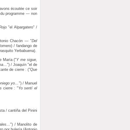
avons écoutée ce soir
umé du programme — non
ojo "el Alpargatero" /
ntonio Chacón — "
Del
Romero) / fandango de
rasquito Yerbabuena).
e María ("
Y me sigue,
lma…
") / Joaquín "el de
cante de cierre : (
"Que
eniego yo…
") / Manuel
 cierre : "
Yo sentí el
ta / cantiña del Pinini
males…
") / Manolito de
ero por bulería (Antonio