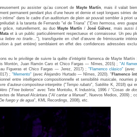
reusement pu assister qu’au concert de
Mayte Martín
, mais il valait bie
ement permanent pendant plus d’une heure et demie et sept longues séries d
 intime" dans le cadre d’un auditorium de plein air pouvait sembler à priori 
préludait à la taranta de Fernando "el de Triana" ("
Eres hermosa, eres guapa
due grâce, naturellement, au duo
Mayte Martín
/
José Gálvez
, mais aussi à
 Mata
et à un public particulièrement respectueux et connaisseur. Un peu pl
a liebre no tirarle…
"), transfigurée en chef d’œuvre de frémissante intério
ition à part entière) semblaient en effet des confidences adressées excl
ns eu le privilège de suivre la quête d’intégrité flamenca de Mayte Martín
is Montón, Juan Ramón Caro et Chico Fargas — Nîmes, 2015) ;
"Al flame
 Pau Figueras et Chico Fargas — Jerez, 2017) ;
"Flamenco clásico"
(avec 
2017) ;
"Memento"
(avec Alejandro Hurtado — Nîmes, 2020). "
Flamenco ín
ionnel entre intelligence compositionnelle et sensibilité musicale, nourries 
re d’auteur-compositeur-interprète ("
Tempo rubato
", Satélite K, 2018) qui 
léro ("
Free boleros
" avec Tete Montoliu, K Industría, 1996 / "
Cosas de do
extes de Manuel Alcántara ("
Al cantar a Manuel
", Nuevos Medios, 2009) ; co
De fuego y de agua
", KML Recordings, 2008), etc.