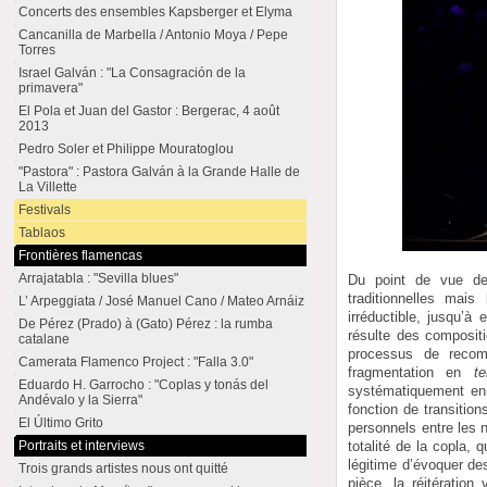
Concerts des ensembles Kapsberger et Elyma
Cancanilla de Marbella / Antonio Moya / Pepe
Torres
Israel Galván : "La Consagración de la
primavera"
El Pola et Juan del Gastor : Bergerac, 4 août
2013
Pedro Soler et Philippe Mouratoglou
"Pastora" : Pastora Galván à la Grande Halle de
La Villette
Festivals
Tablaos
Frontières flamencas
Arrajatabla : "Sevilla blues"
Du point de vue de 
traditionnelles mai
L’ Arpeggiata / José Manuel Cano / Mateo Arnáiz
irréductible, jusqu’à
De Pérez (Prado) à (Gato) Pérez : la rumba
résulte des compositi
catalane
processus de recomp
Camerata Flamenco Project : "Falla 3.0"
fragmentation en
te
Eduardo H. Garrocho : "Coplas y tonás del
systématiquement en 
Andévalo y la Sierra"
fonction de transitio
El Último Grito
personnels entre les
Portraits et interviews
totalité de la copla, 
légitime d’évoquer de
Trois grands artistes nous ont quitté
pièce, la réitératio