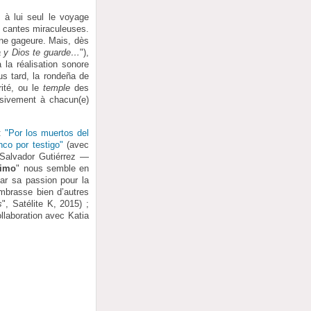
n à lui seul le voyage
e cantes miraculeuses.
une gageure. Mais, dès
 y Dios te guarde…
"),
 la réalisation sonore
us tard, la rondeña de
rité, ou le
temple
des
usivement à chacun(e)
 :
"Por los muertos del
nco por testigo"
(avec
Salvador Gutiérrez —
timo
" nous semble en
par sa passion pour la
embrasse bien d’autres
s
", Satélite K, 2015) ;
llaboration avec Katia