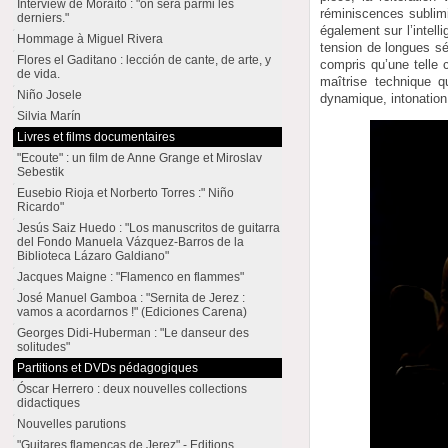
Interview de Moraíto : "on sera parmi les
réminiscences sublimi
derniers."
également sur l’intel
Hommage à Miguel Rivera
tension de longues s
Flores el Gaditano : lección de cante, de arte, y
compris qu’une telle
de vida.
maîtrise technique 
Niño Josele
dynamique, intonation,
Silvia Marín
Livres et films documentaires
"Ecoute" : un film de Anne Grange et Miroslav
Sebestik
Eusebio Rioja et Norberto Torres :" Niño
Ricardo"
Jesús Saiz Huedo : "Los manuscritos de guitarra
del Fondo Manuela Vázquez-Barros de la
Biblioteca Lázaro Galdiano"
Jacques Maigne : "Flamenco en flammes"
José Manuel Gamboa : "Sernita de Jerez :
vamos a acordarnos !" (Ediciones Carena)
Georges Didi-Huberman : "Le danseur des
solitudes"
Partitions et DVDs pédagogiques
Óscar Herrero : deux nouvelles collections
didactiques
Nouvelles parutions
"Guitares flamencas de Jerez" - Editions