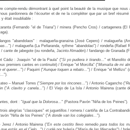
re compte-rendu démontrant à quel point la beauté de la musique que nous 
n nous pardonnera de l’écourter et de ne la compléter que par un bref rés
y était inoubliable :
aranta (Fernando "el de Triana") / minera (Pencho Cros) / cartagenera (El R
laga).
dangos "abandolaos" : malagueña-granaína (José Cepero) / malagueña (A
anas…
") / malagueña (La Peñaranda, rythme "abandolao") / rondeña (Rafael 
 / cante de jabegote (ou rondeña, Jacinto Almadén) / fandango de Granada (F
t Cádiz : Joaquín "el de la Paula" ("
Si yo pudiera ir tirando…
" et Manolito d
ux premiers cantes en continuité) / Enrique "el Morcilla" ("
Momaíta de mi a
e el querer…
") / Paquirri ("
Aunque toquen a rebato…
") / Enrique "el Mellizo" (
ar…
").
Mateo – Manuel Torres ("
Siempre por los rincones…
") / Antonio Cagancho ("
R
n ("
A clavito y canela…
") / El Viejo de La Isla / Antonio Mairena (cante de
ntes, dont : "
Igual que la Dolorosa…
" (Pastora Pavón "Niña de los Peines").
 trois alegrías "classiques" et juguetillos / romera / cantiña de La Contrabandis
Pavón "Niña de los Peines" ("
A donde van los colegiales...
").
e Jerez / Antonio Mairena (
"En este cestito llevo remedio para todos los 
 que estás en el Cielo…
") / cuplé por bulería ("
María de las Mercedes
") / bol