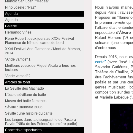
Manolo Sanlúcar : "Medea"
Nous n’avons malheu
Niño Josele : "Paz"
depuis Paris : raviss
Agenda
Proposer un "flamenco
Agenda
le premier
temple
qui 
Galerie
l’affaire était enten
Hernando Viñes
impeccable d’
Álvaro
Rafael Romero ("
A es
René Robert : deux jours au XXXe Festival
soleares (une compos
Flamenco de Nîmes - carnet de bord
d’entre nous.
XXVI Festival Arte Flamenco / Mont-de-Marsan,
2014
Depuis 2015, nous avo
"Ande vamos" 1
cante"
(avec José Lu
Meilleurs voeux de Miguel Alcala à tous nos
Salvador Gutiérrez,
lecteurs
Théâtre de Chaillot, 
"Ande vamos" 2
être l’achèvement fus
poésie et par une œuv
Articles de fond
genres musicaux : bo
La Séville des Machado
composition sur des t
L’école sévillane du baile
et Marielle Labèque ("
Museo del baile flamenco
Séville : Biennale 2006
Séville : une histoire du cante
Les tangos dans la discographie de Pastora
Pavón "Niña de los Peines" (première partie)
Concerts et spectacles