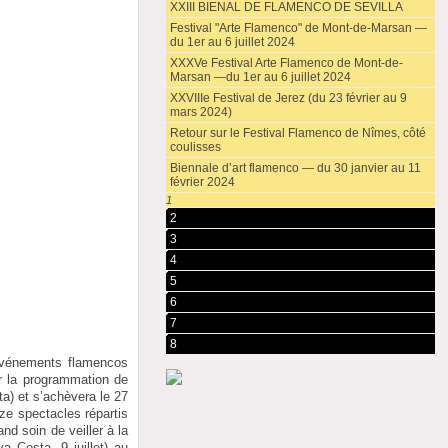
XXIII BIENAL DE FLAMENCO DE SEVILLA
Festival "Arte Flamenco" de Mont-de-Marsan —
du 1er au 6 juillet 2024
XXXVe Festival Arte Flamenco de Mont-de-
Marsan —du 1er au 6 juillet 2024
XXVIIIe Festival de Jerez (du 23 février au 9
mars 2024)
Retour sur le Festival Flamenco de Nîmes, côté
coulisses
Biennale d’art flamenco — du 30 janvier au 11
février 2024
1
2
3
4
5
6
7
8
événements flamencos
ar la programmation de
ta) et s’achèvera le 27
ze spectacles répartis
and soin de veiller à la
a Costa, 9 juillet) au