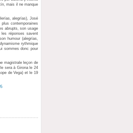
tín, mais il ne manque
lerías, alegrías), José
s plus contemporaines
ues abrupts, son usage
t les réponses savent
 son humour (alegrías,
un dynamisme rythmique
 lui sommes donc pour
ne magistrale leçon de
le sera à Girona le 24
Lope de Vega) et le 19
05