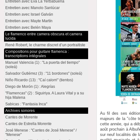
Entretien avec Eva La Yerbabuena
Entretien avec Manolo Sanlúcar
Entretien avec Israel Galván
Entretien avec Mayte Martín
Entretien avec Belén Maya
Le flamenco entre camera obscura et camera
lucida
René Robert, le charme discret d’un portraitiste
Compositions pour guitare flamenca :
transcriptions intégrales
Manuel Valencia (1) : "La puerta del tiempo"
(soleá)
Salvador Gutiérrez (3) : "11 bordones" (soleá)
Niño Ricardo (13) : "Caí calorri" (tientos)
Diego de Morón (1) : Alegrías
"Flamencas" (2) : Siguiriya. A Laura Vital y a su
hija Malena
Sabicas : "Fantasia Inca"
Archives sonores
Au fil des ses édition
Cantes de Morente
majeurs de la "côte t
cette année, qui a déb
Cantes de Estrella Morente
août prochain à Albuñ
José Menese : "Cantes de José Menese" /
sur neuf localités de l
"Menese"
qualité musicale et à